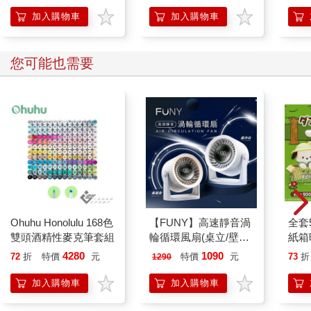
人也能變身「行動派」
的37個科學方法
加入購物車
加入購物車
您可能也需要
Ohuhu Honolulu 168色
【FUNY】高速靜音渦
全套
雙頭酒精性麥克筆套組
輪循環風扇(桌立/壁掛
紙箱
多場合均適用)
電子
4280
1090
72
折
特價
元
特價
元
73
折
1290
酷洛
KIT
加入購物車
加入購物車