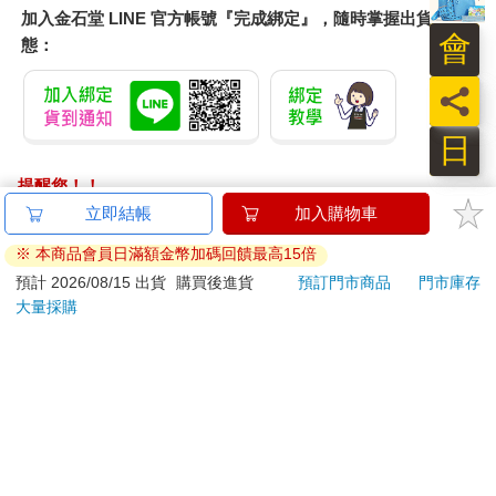
加入金石堂 LINE 官方帳號『完成綁定』，隨時掌握出貨動
會
態：
員
日
提醒您！！
金石堂及銀行均不會請您操作ATM! 如接獲電話要求您前往
立即結帳
加入購物車
ATM提款機，請不要聽從指示，以免受騙上當！
※ 本商品會員日滿額金幣加碼回饋最高15倍
退換貨須知：
預計 2026/08/15 出貨
購買後進貨
預訂門市商品
門市庫存
大量採購
**提醒您，鑑賞期不等於試用期，退回商品須為全新狀態**
依據「消費者保護法」第19條及行政院消費者保護處公告之
「通訊交易解除權合理例外情事適用準則」，以下商品購買
後，除商品本身有瑕疵外，將不提供7天的猶豫期：
易於腐敗、保存期限較短或解約時即將逾期。（如：生
鮮食品）
依消費者要求所為之客製化給付。（客製化商品）
報紙、期刊或雜誌。（含MOOK、外文雜誌）