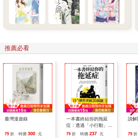
推薦必看
臺灣漫遊錄
一本書終結你的拖延
請解
症：透過「小行動」打
開大腦的行動開關，懶
300
237
79
折
特價
元
79
折
特價
元
79
折