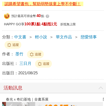
認購希望書包，幫助弱勢孩童上學不中斷！
40
預計最高可得金幣
點
?
100累1點 4點抵1元
HAPPY GO享
折抵無上限
分類：
中文書
＞
輕小說
＞
華文作品
＞
戀愛情事
追蹤
作者：
墨竹
追蹤
出版社：
三日月
追蹤
出版日：
2021/08/25
活動訊息
春光ｘ奇幻基地｜全書系展
閱