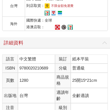
到店取貨：
台灣
不限金額免運費
國際快遞：全球
海外
港澳店取：
詳細資料
語言
中文繁體
裝訂
紙本平裝
ISBN
9780020210689
分級
普通級
商品規
頁數
1280
25開15*21cm
格
適讀年
出版地
台灣
全齡適讀
齡
注音
級別