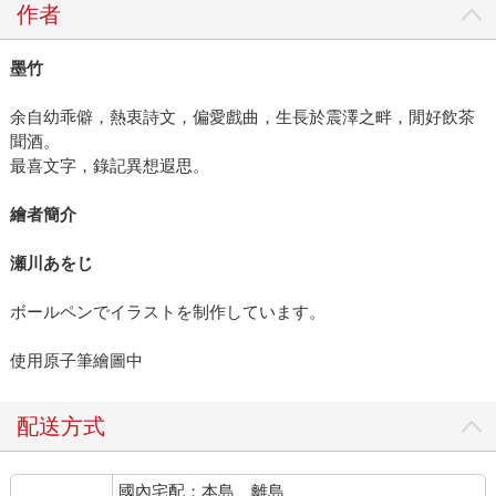
作者
墨竹
余自幼乖僻，熱衷詩文，偏愛戲曲，生長於震澤之畔，閒好飲茶
聞酒。
最喜文字，錄記異想遐思。
繪者簡介
瀬川あをじ
ボールペンでイラストを制作しています。
使用原子筆繪圖中
配送方式
國內宅配：本島、離島