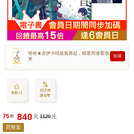
呀哈★吉伊卡哇旋風再起，精選周邊看過
加購
來
寫評價
喜歡+1
賺金幣
840
75
折
元
1120
元
買整套