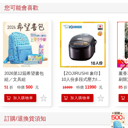
您可能會喜歡
2026第12屆希望書包
【ZOJIRUSHI 象印】
薰香
組／文具組
10人份多段式壓力IH
刷限定
微電腦電子鍋(NP-
500
11990
51
折
特價
元
特價
元
85
折
15999
ZAF18)
加入購物車
加入購物車
訂購/退換貨須知