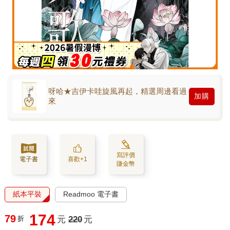
呀哈★吉伊卡哇旋風再起，精選周邊看過
加購
來
寫評價
電子書
喜歡+1
賺金幣
紙本平裝
Readmoo 電子書
174
79
折
元
220
元