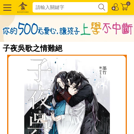
0
子夜吳歌之情難絕