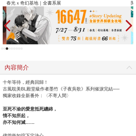
春光ｘ奇幻基地｜全書系展
閱
內容簡介
十年等待，經典回歸！
古風耽美BL殿堂級作者墨竹《子夜吳歌》系列催淚完結──
獨家收錄全新番外：〈不寄人間〉
至死不渝的愛意抵死纏綿，
情不知所起，
亦不知何滅……
儘管衛如瑄下定決心，