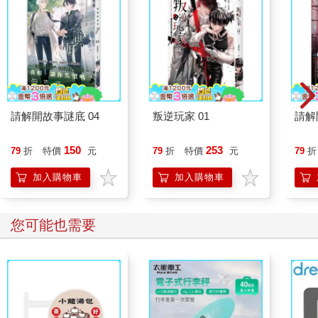
請解開故事謎底 04
叛逆玩家 01
請解
150
253
79
折
特價
元
79
折
特價
元
79
折
加入購物車
加入購物車
您可能也需要