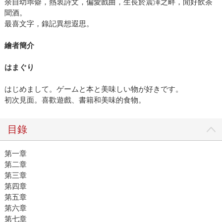
余自幼乖僻，熱衷詩文，偏愛戲曲，生長於震澤之畔，閒好飲茶
聞酒。
最喜文字，錄記異想遐思。
繪者簡介
はまぐり
はじめまして。ゲームと本と美味しい物が好きです。
初次見面。喜歡遊戲、書籍和美味的食物。
目錄
第一章
第二章
第三章
第四章
第五章
第六章
第七章