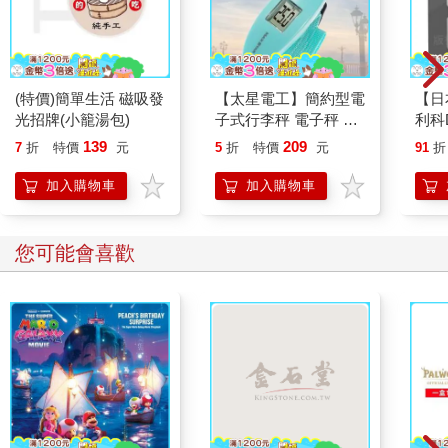
(特價)簡單生活 磁吸發
【太星電工】簡約型電
【日
光招牌(小籠湯包)
子式行李秤 電子秤 便
利科
攜秤 快遞 磅秤 包裹秤
四合
139
209
7
折
特價
元
5
折
特價
元
91
折
40KG 手提秤 旅行秤
瑚灰(
行李秤 出國必備
加入購物車
加入購物車
您可能會喜歡