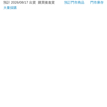
預計 2026/08/17 出貨
購買後進貨
預訂門市商品
門市庫存
退換貨須知：
大量採購
**提醒您，鑑賞期不等於試用期，退回商品須為全新狀態**
依據「消費者保護法」第19條及行政院消費者保護處公告之
「通訊交易解除權合理例外情事適用準則」，以下商品購買
後，除商品本身有瑕疵外，將不提供7天的猶豫期：
易於腐敗、保存期限較短或解約時即將逾期。（如：生
鮮食品）
依消費者要求所為之客製化給付。（客製化商品）
報紙、期刊或雜誌。（含MOOK、外文雜誌）
經消費者拆封之影音商品或電腦軟體。
非以有形媒介提供之數位內容或一經提供即為完成之線
上服務，經消費者事先同意始提供。（如：電子書、電
子雜誌、下載版軟體、虛擬商品…等）
已拆封之個人衛生用品。（如：內衣褲、刮鬍刀、除毛
刀…等）
若非上列種類商品，均享有到貨7天的猶豫期（含例假
日）。
辦理退換貨時，商品（組合商品恕無法接受單獨退貨）必須