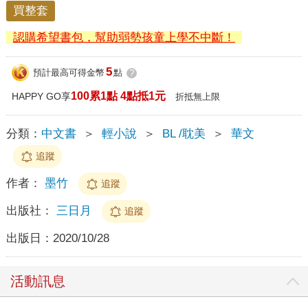
買整套
認購希望書包，幫助弱勢孩童上學不中斷！
5
預計最高可得金幣
點
?
100累1點 4點抵1元
HAPPY GO享
折抵無上限
分類：
中文書
＞
輕小說
＞
BL /耽美
＞
華文
追蹤
作者：
墨竹
追蹤
出版社：
三日月
追蹤
出版日：
2020/10/28
活動訊息