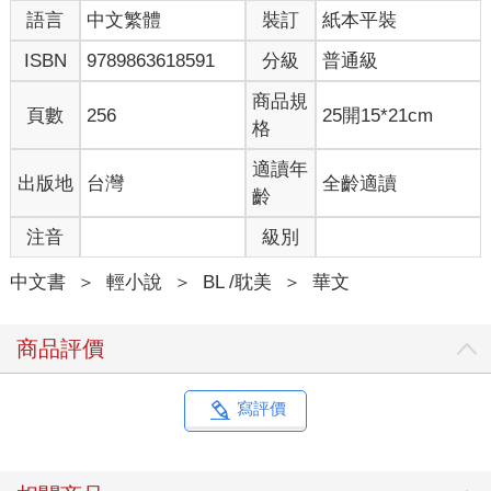
語言
中文繁體
裝訂
紙本平裝
ISBN
9789863618591
分級
普通級
商品規
頁數
256
25開15*21cm
格
適讀年
出版地
台灣
全齡適讀
齡
注音
級別
中文書
＞
輕小說
＞
BL /耽美
＞
華文
商品評價
寫評價