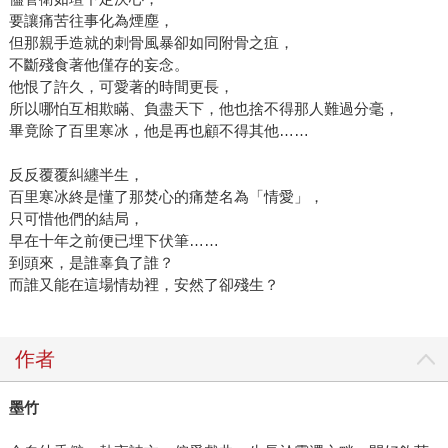
要讓痛苦往事化為煙塵，
但那親手造就的刺骨風暴卻如同附骨之疽，
不斷殘食著他僅存的妄念。
他恨了許久，可愛著的時間更長，
所以哪怕互相欺瞞、負盡天下，他也捨不得那人難過分毫，
畢竟除了百里寒冰，他是再也顧不得其他……
反反覆覆糾纏半生，
百里寒冰終是懂了那焚心的痛楚名為「情愛」，
只可惜他們的結局，
早在十年之前便已埋下伏筆……
到頭來，是誰辜負了誰？
而誰又能在這場情劫裡，安然了卻殘生？
作者
墨竹