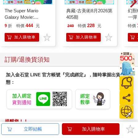
The Super Mario
典藏-古美術8月2026第
幻獸
Galaxy Movie:
405期
一彈 
Peach`s Birthday
Pal
444
228
9
折
特價
元
特價
元
特價
240
Surprise: The Super
盒）
Mario Galaxy Movie
加入購物車
加入購物車
Storybook
訂購/退換貨須知
加入金石堂 LINE 官方帳號『完成綁定』，隨時掌握出貨動
態：
提醒您！！
金石堂及銀行均不會請您操作ATM! 如接獲電話要求您前往
立即結帳
加入購物車
ATM提款機，請不要聽從指示，以免受騙上當！