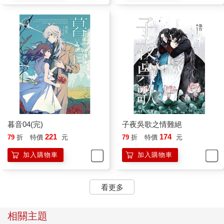
暮音04(完)
子夜吳歌之情難絕
221
174
79
折
特價
元
79
折
特價
元
加入購物車
加入購物車
看更多
相關主題