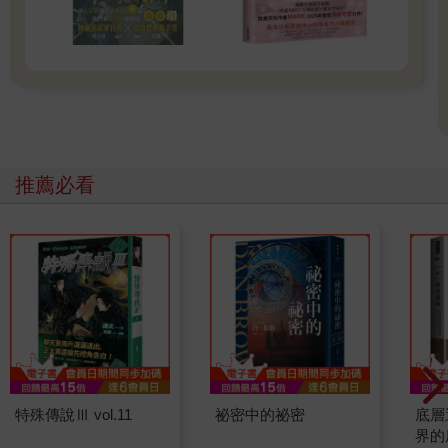
推薦必看
特殊傳說Ⅲ vol.11
祕密中的祕密
底層
界的