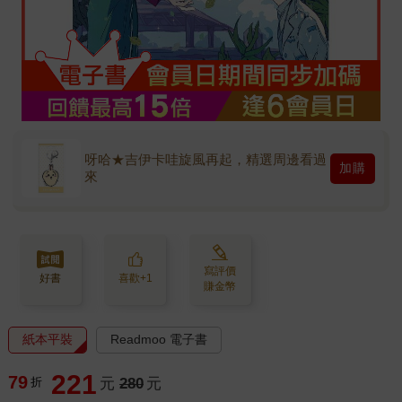
呀哈★吉伊卡哇旋風再起，精選周邊看過
加購
來
寫評價
好書
喜歡+1
賺金幣
紙本平裝
Readmoo 電子書
221
79
折
元
280
元