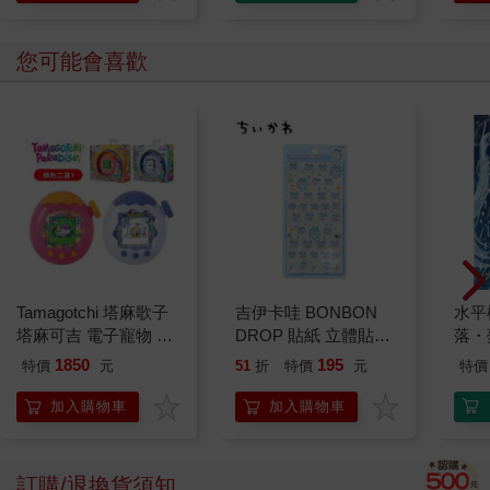
您可能會喜歡
Tamagotchi 塔麻歌子
吉伊卡哇 BONBON
水平
塔麻可吉 電子寵物 樂
DROP 貼紙 立體貼紙
落・
園系列（熱帶橙果／極
水晶貼紙 手帳貼 裝飾
1850
195
特價
元
51
折
特價
元
特價
地冰雪）
貼紙 手機貼紙 小八貓
兔兔 Chiikawa
加入購物車
加入購物車
訂購/退換貨須知