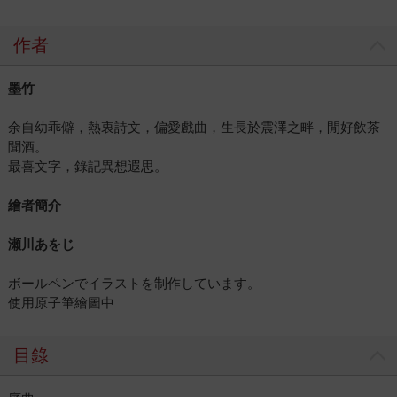
作者
墨竹
余自幼乖僻，熱衷詩文，偏愛戲曲，生長於震澤之畔，閒好飲茶
聞酒。
最喜文字，錄記異想遐思。
繪者簡介
瀬川あをじ
ボールペンでイラストを制作しています。
使用原子筆繪圖中
目錄