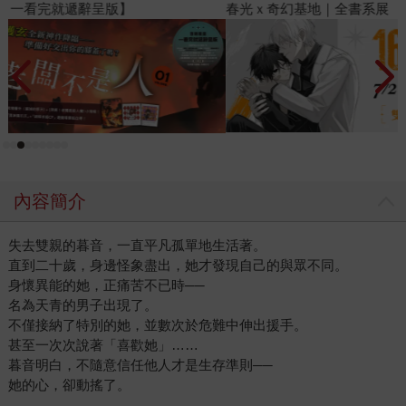
春光ｘ奇幻基地｜全書系展
閱
內容簡介
失去雙親的暮音，一直平凡孤單地生活著。
直到二十歲，身邊怪象盡出，她才發現自己的與眾不同。
身懷異能的她，正痛苦不已時──
名為天青的男子出現了。
不僅接納了特別的她，並數次於危難中伸出援手。
甚至一次次說著「喜歡她」……
暮音明白，不隨意信任他人才是生存準則──
她的心，卻動搖了。