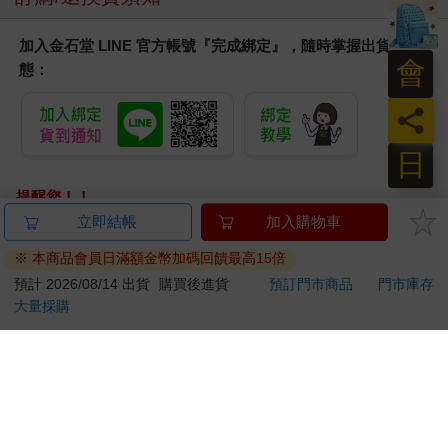
加入金石堂 LINE 官方帳號『完成綁定』，隨時掌握出貨動
會
態：
員
日
提醒您！！
金石堂及銀行均不會請您操作ATM! 如接獲電話要求您前往
立即結帳
加入購物車
ATM提款機，請不要聽從指示，以免受騙上當！
※ 本商品會員日滿額金幣加碼回饋最高15倍
退換貨須知：
預計 2026/08/14 出貨
購買後進貨
預訂門市商品
門市庫存
大量採購
**提醒您，鑑賞期不等於試用期，退回商品須為全新狀態**
依據「消費者保護法」第19條及行政院消費者保護處公告之
「通訊交易解除權合理例外情事適用準則」，以下商品購買
後，除商品本身有瑕疵外，將不提供7天的猶豫期：
易於腐敗、保存期限較短或解約時即將逾期。（如：生
鮮食品）