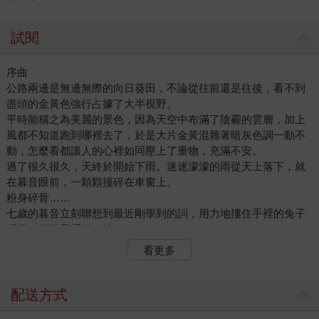
試閱
序曲
公路兩邊是無邊無際的向日葵田，不論從往前還是往後，看不到
盡頭的金黃色強行占據了大半視野。
平時能稱之為美麗的景色，因為天空中布滿了陰霾的雲層，加上
風都不知道跑到哪裡去了，於是大片金黃混雜著暗灰色調一動不
動，怎麼看都讓人的心裡如同壓上了重物，充滿不安。
過了很久很久，天終於開始下雨。迷迷濛濛的雨從天上落下，就
在暮音眼前，一顆顆撞碎在車窗上。
粉身碎骨……
七歲的暮音立刻聯想到最近剛學到的詞，用力地摟住手裡的兔子
玩偶，往椅子裡縮了縮。
那時，暮音坐在後座，看著車窗外很久沒有任何變化的金黃暗
看更多
灰，整整三個小時了。而她們的車子被堵在這條高速公路上，也
整整三個小時了。
雨勢漸漸變大，雨水敲打著車窗，發出很大的聲響，但車裡的人
配送方式
卻相當安靜。熱氣模糊了玻璃表面，暮音猶豫了很久，還是忍不