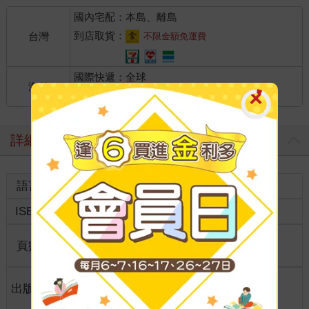
住伸出手指在上面畫了一個四個湊在一起的心形，然後像塗顏色
國內宅配：本島、離島
一樣把它們填滿，最後加上了一根小小的尾巴。
爸爸說這叫四葉草，是幸福的咒語，只要邊畫邊在心裡念重要的
到店取貨：
台灣
不限金額免運費
人的名字，那個人就一定會得到幸福……
爸爸常常會讓她坐在他腿上，一起在窗戶前呵著熱氣，畫好多好
國際快遞：全球
多的四葉草，再一起默念媽媽的名字。
海外
這樣做的話，在天上的媽媽就會有好多好多的幸福了。
港澳店取：
突然，專心畫著的暮音停了下來。滂沱的大雨中，有一些金黃色
的光芒在不遠處的花田上空飄浮著。她揉了揉眼再看，發現那些
詳細資料
光芒竟越來越清晰。
暮音微張著嘴，趴在車窗上，看著那些光芒慢慢浮出的景象。
語言
中文繁體
裝訂
紙本平裝
有許許多多穿著金色裙子的小孩，每一個人的手裡都拿著一朵大
大的向日葵，像撐傘一樣撐在自己的頭上。那些看起來和暮音差
ISBN
9789863617648
分級
普通級
不多大的小孩子排成一排往前進，可是隊伍一點都不整齊，他們
三三兩兩地在相互說話，還不停地四處張望著。
商品規
頁數
320
25開15*21cm
他們身後都有一雙透明的翅膀在扇動著，這讓他們可以安安穩穩
格
地飄浮在半空中，不用擔心掉下來。
暮音眨著眼，幼小的心裡總覺得哪裡不對勁。
適讀年
出版地
台灣
全齡適讀
好多長了翅膀的小孩子……她忍不住回頭看了看自己背後，沒有
齡
翅膀。