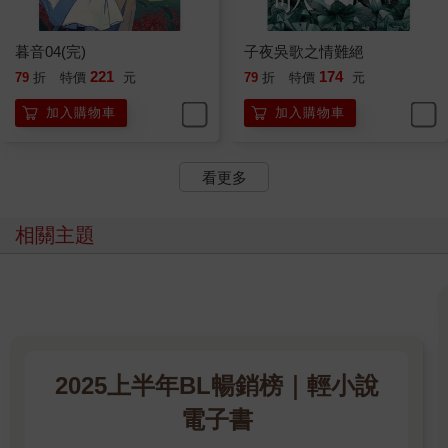
「坐好吧！」風雪發動了車子，跟著前面的車輛開始行進起來。
暮音乖乖地坐在座位上，看了看像是在專心開車、沒空理自己的
風雪，只能繼續無聊地看著窗外。
暮音04(完)
子夜吳歌之情難絕
雨不知不覺地停了，太陽從雲裡鑽了出來，遠遠的天上掛著美麗
221
174
79
折
特價
元
79
折
特價
元
的彩虹，天空一片蔚藍。
在天空底下，是看不到盡頭的金色向日葵。在不遠的地方，有好
加入購物車
加入購物車
多長著翅膀穿著金色裙子的小孩子停在那裡，拿著大大的向日葵
左右搖晃，像是在朝車裡的暮音打招呼。
看更多
暮音也偷偷朝他們揮手，可是車子開得好快，等她爬到了後擋風
玻璃上，早已看不見了。
暮音戀戀不捨地坐了下來，看見玻璃上的水氣快要不見，急忙又
相關主題
呵了一口，小心地畫上了一朵四葉草。
爸爸、媽媽、暮音……對了，還有小阿姨！大家一定都會很幸福
的！
暮音閉上眼，心裡默默地念著。
當暮音再度睜開眼時，她從後視鏡裡看到了風雪正望著自己。
那時的她並不明白那種複雜難明的目光意味著什麼，只知道有道
2025上半年BL暢銷榜｜輕小說
光芒刺進她的眼角，刺痛了她的眼。那是風雪右手的無名指上，
電子書
一枚精美戒指上鑲嵌著的深藍色寶石迎著陽光，發出冰冷的光
芒……