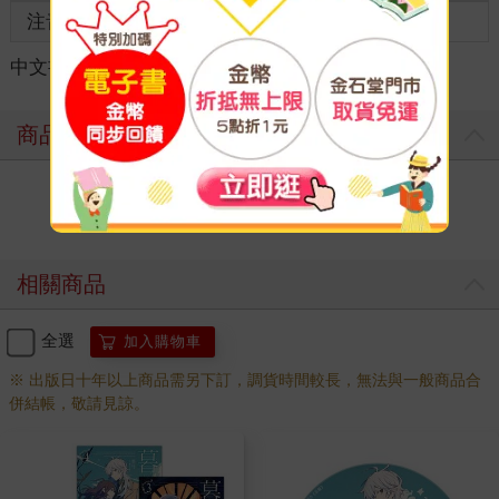
注音
級別
「暮音。」
暮音抬頭看著喊她的人。
中文書
＞
輕小說
＞
華文作品
＞
戀愛情事
爸爸說，這個是媽媽的妹妹，要叫小阿姨。
「小阿姨。」暮音抓緊手裡的小兔子，怯怯地喊了一聲。
「妳在看什麼？」前座上回過頭來問話的女人，有一張絕對稱得
商品評價
上美麗的臉，只可惜眉宇間過於冷淡，讓人生出無法親近感。
「有好多的……」暮音回過頭，驚訝地發現剛剛那些還在窗外的
小孩子都不見了……除了在大雨裡東倒西歪的向日葵，那裡什麼
寫評價
都沒有。
「有什麼？」
暮音指手畫腳地想告訴她：「就是那裡，暮音看見有好多、好多
相關商品
長著翅膀的小孩子……」
「那裡什麼都沒有！」被暮音叫做小阿姨的風雪瞟了一眼窗外，
飛快地打斷了她：「這個世界的孩子不長翅膀。」
全選
加入購物車
暮音有些怕她，不敢再多說什麼，咬著嘴唇低下了頭。小阿姨的
※ 出版日十年以上商品需另下訂，調貨時間較長，無法與一般商品合
臉和照片上的媽媽一模一樣，但是媽媽會對著她笑，看起來好溫
併結帳，敬請見諒。
柔。小阿姨連笑也不會笑，看起來好凶。
「妳要不要睡一會？等醒過來的時候，我們應該就到了。」風雪
說完，就轉過頭去。
「小阿姨。」