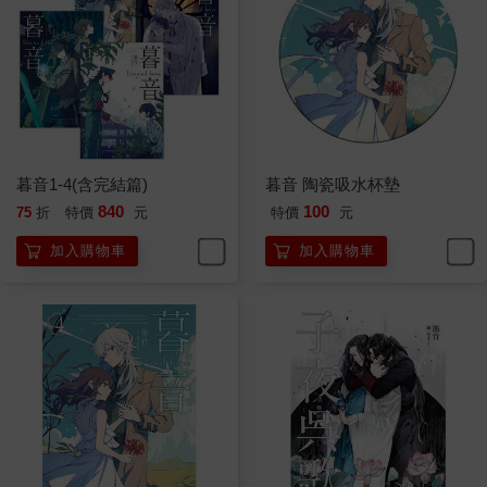
「什麼事？」風雪拿著地圖在看，隨口應了一聲。
「爸爸……會不會找不到我們？」暮音把臉藏在絨毛兔子的後
面，只露出了一雙眼：「小阿姨妳都沒有給爸爸打電話，爸爸要
是回來了，會找不到我們的！」
「妳爸爸他……我不是說了，他有很重要的事要辦，所以要妳和
我一起住一段時間。」風雪低頭看著地圖，「妳忘了妳爸爸說過
什麼嗎？」
「爸爸說，暮音要聽小阿姨的話，他很快就會回來了。」暮音低
暮音1-4(含完結篇)
暮音 陶瓷吸水杯墊
聲地回答。
840
100
75
折
特價
元
特價
元
風雪嗯了一聲。
「可是，小阿姨……」暮音把頭整個埋到了絨毛兔子裡，聲音聽
加入購物車
加入購物車
起來悶悶的：「我們為什麼要離開家裡呢？爸爸要是回來找不到
暮音怎麼辦？」
「他會找到我們的。」風雪折起地圖，視線看著前方終於開始移
動的隊伍，「他既然答應了，就一定會來接妳。」
「真的嗎？」暮音把臉探出去，覺得有濕氣浮上了眼眶，「爸爸
很快就會來接暮音的，對不對？」
風雪半側過臉，隨意地點了點頭。
暮音小聲地建議：「小阿姨，我們要去好找一點的地方喔！爸爸
常常迷路，要是難找的話，他會找好久的。」