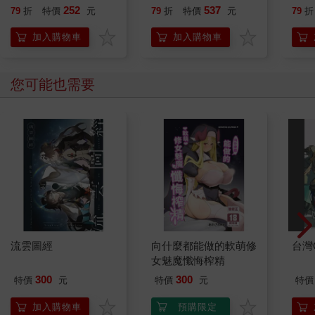
252
537
79
折
特價
元
79
折
特價
元
79
折
加入購物車
加入購物車
您可能也需要
流雲圖經
向什麼都能做的軟萌修
台灣O
女魅魔懺悔榨精
300
300
特價
元
特價
元
特價
加入購物車
預購限定