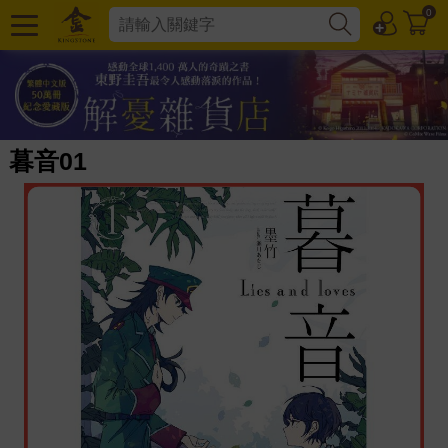
0
暮音01