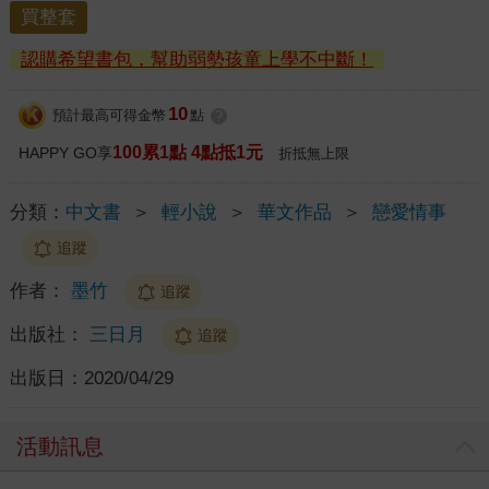
買整套
認購希望書包，幫助弱勢孩童上學不中斷！
10
預計最高可得金幣
點
?
100累1點 4點抵1元
HAPPY GO享
折抵無上限
分類：
中文書
＞
輕小說
＞
華文作品
＞
戀愛情事
追蹤
作者：
墨竹
追蹤
出版社：
三日月
追蹤
出版日：
2020/04/29
活動訊息