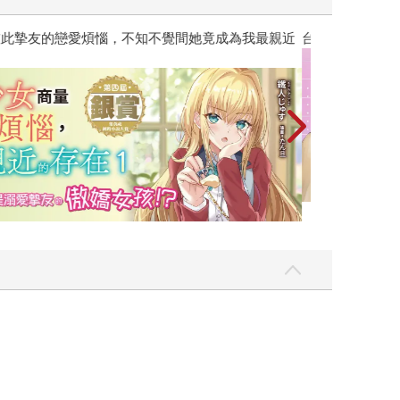
彼此摯友的戀愛煩惱，不知不覺間她竟成為我最親近
台灣角川2026