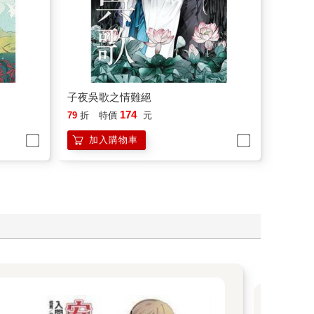
子夜吳歌之情難絕
174
79
折
特價
元
加入購物車