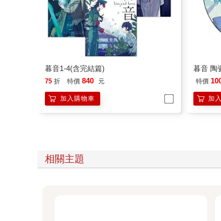
暮音1-4(含完結篇)
暮音 陶
840
10
75
折
特價
元
特價
加入購物車
加
相關主題