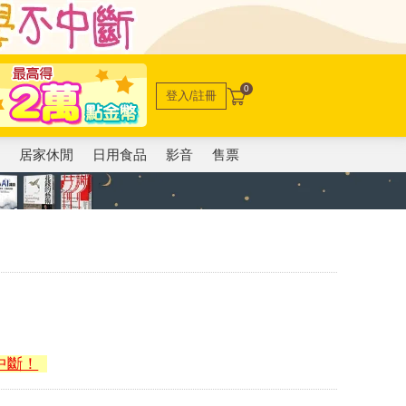
0
登入/註冊
電
居家休閒
日用食品
影音
售票
中斷！