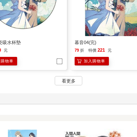
瓷吸水杯墊
暮音04(完)
0
221
元
79
折
特價
元
入購物車
加入購物車
看更多