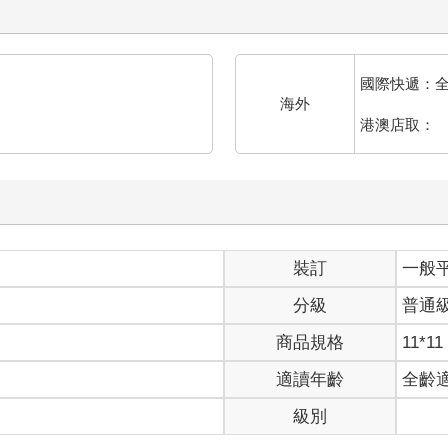
國際快遞：
海外
港澳店取：
裝訂
一般
分級
普通
商品規格
11*11
適讀年齡
全齡
級別