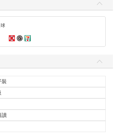
全球
平裝
級
適讀