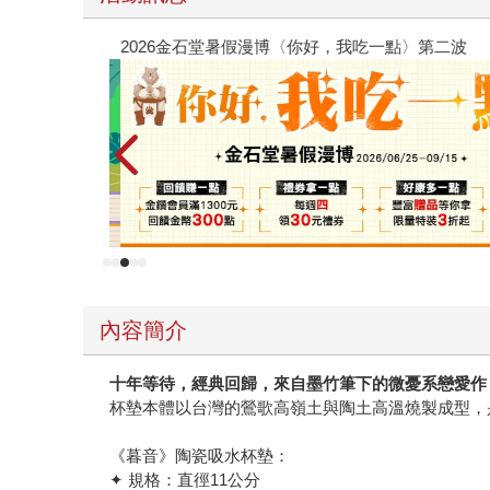
2026金石堂暑假漫博〈你好，我吃一點〉第二波
內容簡介
十年等待，經典回歸，來自墨竹筆下的微憂系戀愛作
杯墊本體以台灣的鶯歌高嶺土與陶土高溫燒製成型，
《暮音》陶瓷吸水杯墊：
✦ 規格：直徑11公分