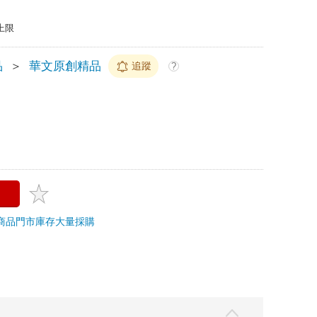
上限
品
＞
華文原創精品
追蹤
?
商品
門市庫存
大量採購