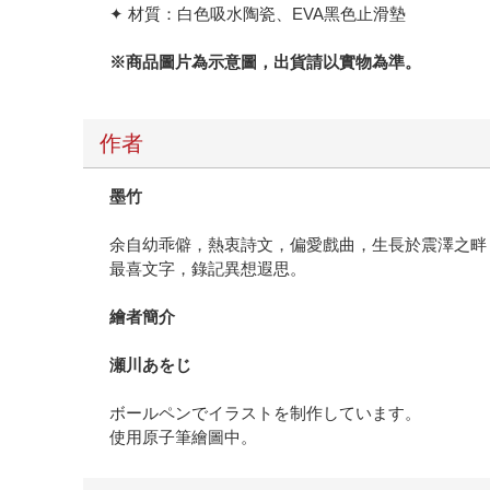
✦ 材質：白色吸水陶瓷、EVA黑色止滑墊
※
商品圖片為示意圖，出貨請以實物為準。
作者
墨竹
余自幼乖僻，熱衷詩文，偏愛戲曲，生長於震澤之畔
最喜文字，錄記異想遐思。
繪者簡介
瀬川あをじ
ボールペンでイラストを制作しています。
使用原子筆繪圖中。