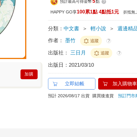
5
預計最高可得金幣
點
?
100累1點 4點抵1元
HAPPY GO享
折抵無
分類：
中文書
＞
輕小說
＞
週邊精
作者：
墨竹
追蹤
?
出版社：
三日月
追蹤
?
出版日：
2021/03/10
加購
立即結帳
加入購物車
預計 2026/08/17 出貨
購買後進貨
預訂門市