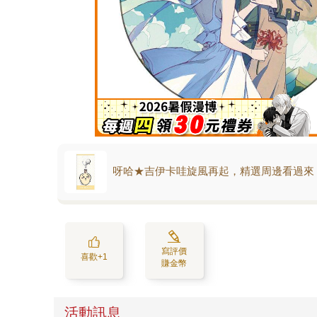
呀哈★吉伊卡哇旋風再起，精選周邊看過來
寫評價
喜歡+1
賺金幣
活動訊息