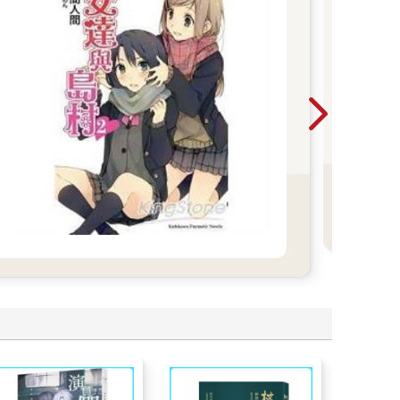
P
熱
東販
探索
湛藍
些
裡！