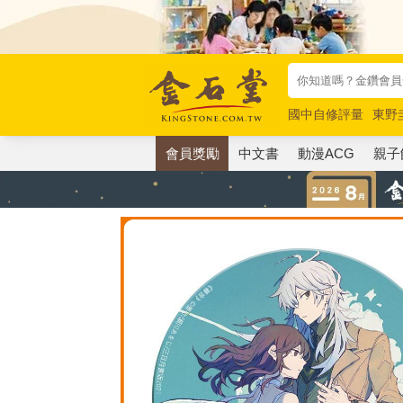
國中自修評量
東野
唯紅花綻放
奧德賽
會員獎勵
中文書
動漫ACG
親子