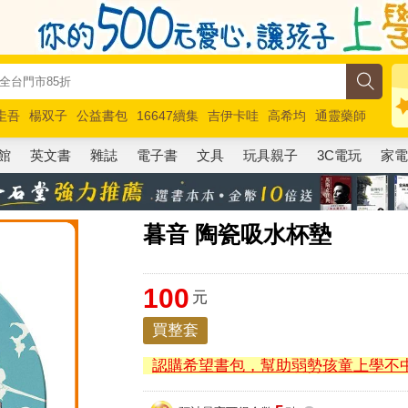
圭吾
楊双子
公益書包
16647續集
吉伊卡哇
高希均
通靈藥師
路邊攤新作
馬斯克
玩具總動員5
超慢跑
館
英文書
雜誌
電子書
文具
玩具親子
3C電玩
家
暮音 陶瓷吸水杯墊
100
元
買整套
認購希望書包，幫助弱勢孩童上學不