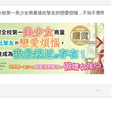
彼此摯友的戀愛煩惱，不知不覺間她竟成為我最親近
台灣角川2026