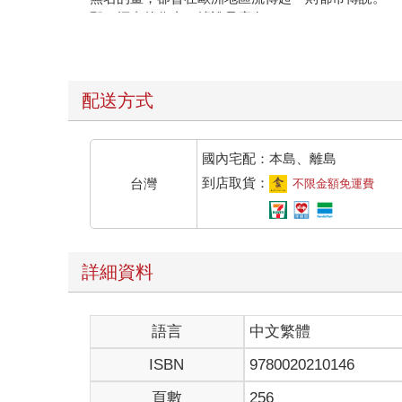
那一幅畫的作者，據說是魔鬼。
為什麼會被稱作魔鬼的畫作呢？
在網路上，散布著一些繪聲繪影的討論。有人分享他
也有人一注視畫作就相當不舒服，立刻將午餐吐了一
最驚悚的傳聞，是有人看過了這幅畫後──沒過多久
配送方式
由於都市傳說引起的話題，這場不明所以的展覽最初
但絕大多數人也只是匆匆瞥過一眼，並沒有感受到像
人潮離去，最終展覽也變得乏人問津。
國內宅配：本島、離島
「沒想到會在這裡看到。」
到店取貨：
台灣
不限金額免運費
凝視著面前的油畫，嘴角勾起的她低語著。
已沒什麼人氣的展覽，今日有一位遊客悄悄拜訪。
那是一位髮色異於常人、五官精緻的異國少女。銀白
色的藝術品。
詳細資料
不同於那些想見證都市傳說的好奇者，少女的表情始
「那時候是這個樣子呀……」
她的語氣中帶著懷念──甚至是幾絲後悔。
語言
中文繁體
眼前的世界並沒有變化，畫中的原野仍然碧綠，周邊
只是在現實中，卻多了幾道扭動的火紅。
ISBN
9780020210146
少女的肩上燃起火焰。
五臟六腑在燃燒著，就是字面上的意思，耳邊傳來柴
頁數
256