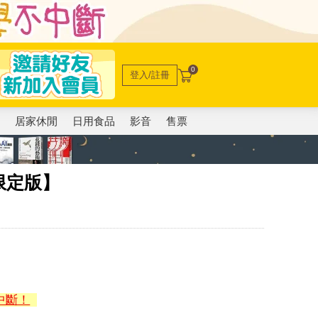
0
登入/註冊
電
居家休閒
日用食品
影音
售票
限定版】
中斷！