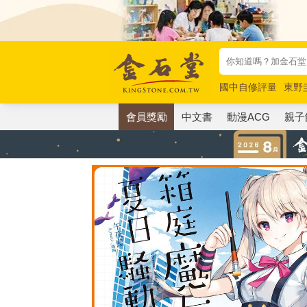
國中自修評量
東野
唯紅花綻放
奧德賽
會員獎勵
中文書
動漫ACG
親子