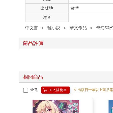
化為一顆火球的少女朝畫作伸出了手，在她的視野中
出版地
台灣
接著，眼前世界似乎也出現了一點偏差──因為自己
熊熊燃燒的少女仍勾著嘴角，彷彿在享受著這突如其
注音
最終，連她的右眼也已被噴發的火焰吞噬，世界落入
但少女的另一手尚未失去，所以她終究觸摸到了畫作
中文書
＞
輕小說
＞
華文作品
＞
奇幻/科
隨著指尖感受到的那抹冰涼，少女身上的火焰一變，
唯有被野火燒盡，才有重生。
最終世界重回光明，似乎再次回復正常，少女失去的
商品評價
彷彿灼燒身體的火焰與熔化的軀體都只是幻覺，畫中
「再等等吧。」
面對著這幅被命名為《家》的魔鬼畫作，少女充滿希
你知道嗎？魔鬼的畫作，是真實存在的。
但那些畫作跟人類作品的差異，並非是來自繪畫的技
相關商品
而是──
全選
※ 出版日十年以上商品
加入購物車
Chapter 1. 來自遠方的風
夏季湛藍的青空下，是彷彿無限延伸的翠綠草原。
連綿的綠地中有著一座平緩的小山丘，頂端被一棵高