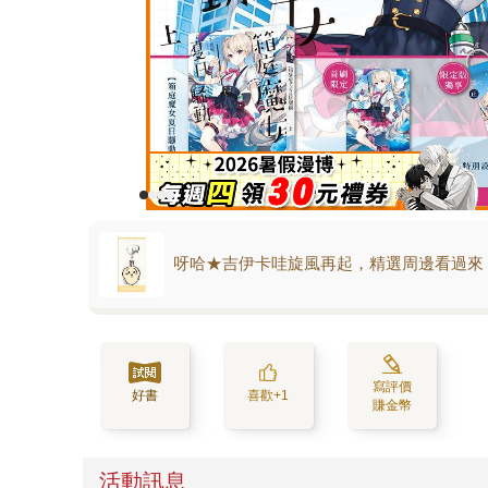
呀哈★吉伊卡哇旋風再起，精選周邊看過來
寫評價
好書
喜歡+1
賺金幣
活動訊息