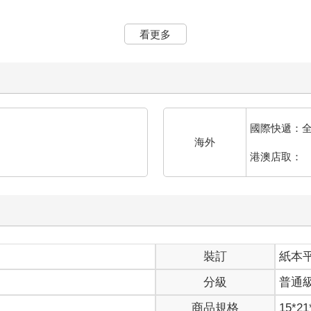
看更多
們一群朋友去看此畫，本來只是純粹的風景畫，卻有人看見畫作中多
地。
就因交通意外而離世，或者葬身火窟。
吸引了許多好奇者來欣賞。
傳聞那麼誇張的感官體驗。果然只是都市傳說吧，網路上如此評價著
國際快遞：
海外
港澳店取：
色的雙馬尾襯著雪白細緻的肌膚，讓少女整個人帶著奇異的透明感，
終平靜。
裝訂
紙本
也是過度白亮的牆壁。
分級
普通
火劈啪響的聲音，是骨頭被燒脆了吧，彷彿連血液都在沸騰著。
商品規格
15*21