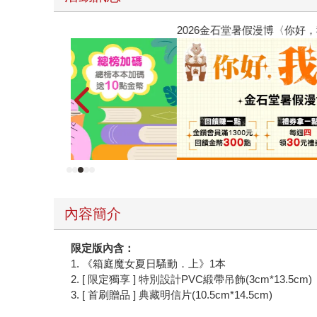
2026金石堂暑假漫博〈你好，我吃一點〉第二波
內容簡介
限定版內含：
1. 《箱庭魔女夏日騷動．上》1本
2. [ 限定獨享 ] 特別設計PVC緞帶吊飾(3cm*13.5cm)
3. [ 首刷贈品 ] 典藏明信片(10.5cm*14.5cm)