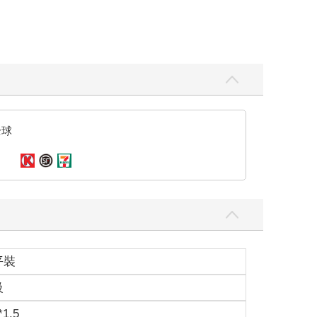
了幾張扭曲的人影。
。
全球
特別是那雙緋紅神祕的眼瞳，怎麼看都是展場中最出
平裝
級
*1.5