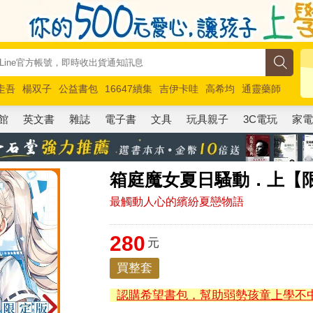
圭吾
楊双子
公益書包
16647續集
吉伊卡哇
高希均
通靈藥師
路邊攤新作
馬斯克
玩具總動員5
超慢跑
館
英文書
雜誌
電子書
文具
玩具親子
3C電玩
家
箱庭魔女夏日騷動．上【
最觸動人心的繽紛夏戀物語
280
元
買整套
認購希望書包，幫助弱勢孩童上學不