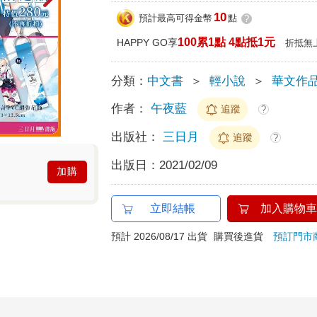
10
預計最高可得金幣
點
?
100累1點 4點抵1元
HAPPY GO享
折抵無
分類：
中文書
＞
輕小說
＞
華文作
作者：
午夜藍
追蹤
?
出版社：
三日月
追蹤
?
出版日：
2021/02/09
加購
立即結帳
加入購物車
預計 2026/08/17 出貨
購買後進貨
預訂門市