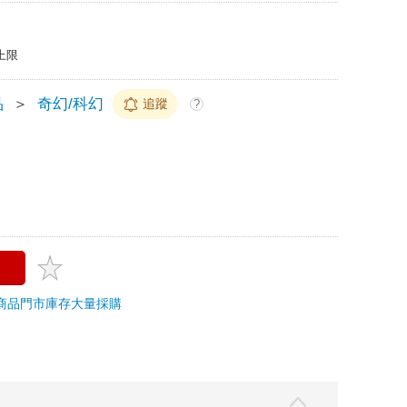
上限
品
＞
奇幻/科幻
追蹤
?
商品
門市庫存
大量採購