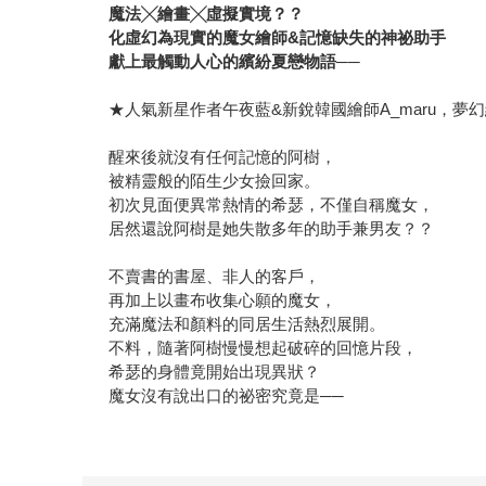
魔法╳繪畫╳虛擬實境？？
化虛幻為現實的魔女繪師&記憶缺失的神祕助手
獻上最觸動人心的繽紛夏戀物語──
★人氣新星作者午夜藍&新銳韓國繪師A_maru，夢
醒來後就沒有任何記憶的阿樹，
被精靈般的陌生少女撿回家。
初次見面便異常熱情的希瑟，不僅自稱魔女，
居然還說阿樹是她失散多年的助手兼男友？？
不賣書的書屋、非人的客戶，
再加上以畫布收集心願的魔女，
充滿魔法和顏料的同居生活熱烈展開。
不料，隨著阿樹慢慢想起破碎的回憶片段，
希瑟的身體竟開始出現異狀？
魔女沒有說出口的祕密究竟是──