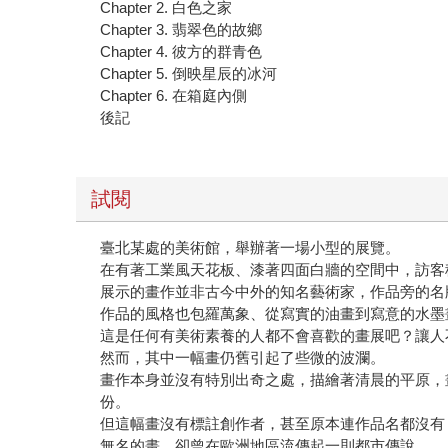
Chapter 2. 白色之家
Chapter 3. 翡翠色的故鄉
Chapter 4. 彼方的群青色
Chapter 5. 倒映星辰的冰河
Chapter 6. 在箱庭內側
後記
試閱
臺北某處的美術館，舉辦著一場小型的展覽。
在有著工業風天花板、漆著四面白牆的空間中，訪客
展示的畫作並非古今中外的知名藝術家，作品旁的名
作品的風格也包羅萬象、從寫實的油畫到寫意的水墨
這是任何有美術素養的人都不會喜歡的畫展吧？讓人
然而，其中一幅畫仍舊引起了些微的波瀾。
畫作本身並沒有特別出奇之處，描繪著清晨的平原，
份。
但這幅畫沒有標註創作者，甚至原本連作品名都沒有
無名的畫，卻曾在歐洲地區流傳起一則都市傳說。