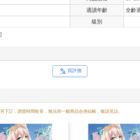
，伸出的右手如白蠟般熔解。
適讀年齡
全齡
的左眼球也熔化了，緋紅如淚般滴落地面。
來的苦難，將其視為理所當然的懲罰。
級別
全然的黑暗。
。
幻
彷彿啟動了什麼滅火裝置。但那並非是一般意義上的熄滅，而是碎成
軀體也在不知不覺間恢復原樣。
的天空依舊湛藍，精巧的樹屋與大樹也保持著該有的色彩。
寫評價
望地呢喃，不知對著誰低語著。
巧。
需另下訂，調貨時間較長，無法與一般商品合併結帳，敬請見諒。
大的櫟樹占據。樹下，靠座著一位黑髮青年，闔上雙眼熟睡著。