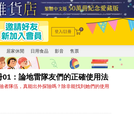
0
登入/註冊
電
居家休閒
日用食品
影音
售票
01：論地雷隊友們的正確使用法
險者隊伍，真能出外探險嗎？除非能找到她們的使用