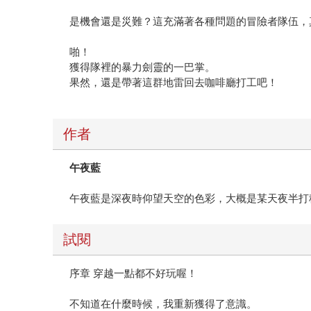
是機會還是災難？這充滿著各種問題的冒險者隊伍，
啪！
獲得隊裡的暴力劍靈的一巴掌。
果然，還是帶著這群地雷回去咖啡廳打工吧！
作者
午夜藍
午夜藍是深夜時仰望天空的色彩，大概是某天夜半打
試閱
序章 穿越一點都不好玩喔！
不知道在什麼時候，我重新獲得了意識。