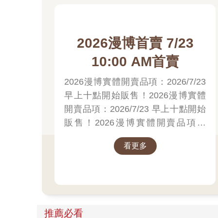
「我、我才沒有這種糟糕的想法呢！」
姐姐因此臉紅了，大概是感到尷尬吧，我也為神明的
接著，姐姐進一步提到我也在意的部分。
「可以保留我們現在的身體嗎？對了，記憶呢？」
2026漫博首賣 7/23
姐姐很聰明，一下就提到我也很在意的部分。
「可以喔，不如說這樣還省我時間一點，那個世界目
10:00 AM首賣
「還有前世記憶一定會保留的啦，這可是你們自帶的
「不，再怎麼說那也太困難了點……」
2026漫博實體開賣品項：2026/7/23
我就只是國中生，腦袋的知識很有限，如果把我丟在
早上十點開始販售！2026漫博實體
「好了，所以你們要直接穿越嗎？」
開賣品項：2026/7/23 早上十點開始
「贊成，我不希望弟弟重長反而長歪呢。」
販售！2026漫博實體開賣品項：
「沒有意見。」
於是姐弟都同意了，以現在的年齡和外貌直接穿越過
2026/7/23 早上十點開始販售！先領
「OK，這事解決了，再來就是決定要帶什麼外掛穿
看更多
券券再結帳喔！
自顧自幫我們興奮的神明，拿出了兩本厚厚的──五
……這商品型錄是怎麼回事？好像在採買家用品。
「這本有許多選擇，如果有需要還有其他家能參考。
「等等，妳以為妳在電視購物嗎？」
神明忽視我的吐槽，繼續說下去。
「多少還是有點平衡啦這個糞GAME，所以理論上
推薦必看