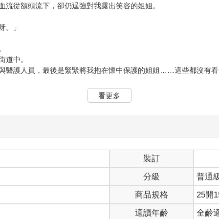
血流從額頭流下，卻仍逞強對我露出笑容的姐姐。
呀。」
。
街道中。
與醫護人員，最後是緊緊將我抱在懷中保護的姐姐……這些都沒有看
海。
，更別說痛到不行的傷勢了。
看更多
域的靈魂指引的神明。」
迫感。
少女，雙手正捧著臉頰，露出溫柔的笑容。
，透明的彩帶圍繞著這位女孩子飛舞。
，俗語都難以形容，一句成語就是美若天仙吧，高潔得讓人只能仰望
的，並不是潔白的大腿，而是嚇人的綠色蛇身，一路延長碰觸到地板
裝訂
她的臉蛋，也足以讓我看得入迷。
分級
普通
也是理所當然的吶。」
的那位神明有了動作。
商品規格
25開1
後就變成了人類女孩的白皙雙腿。
還是小青之類的？」
適讀年齡
全齡