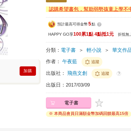
認購希望書包，幫助弱勢孩童上學不
5
預計最高可得金幣
點
?
100累1點 4點抵1元
HAPPY GO享
折抵無
分類：
電子書
＞
輕小說
＞
華文作
作者：
午夜藍
追蹤
加購
出版社：
飛燕文創
追蹤
?
出版日：
2017/03/09
電子書
※ 本商品會員日滿額金幣加碼回饋最高15倍