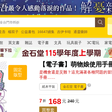
圭吾
楊双子
公益書包
16647續集
吉伊卡哇
通靈藥師
路邊攤新作
馬斯克
玩具總動員5
超慢跑
館
英文書
雜誌
電子書
文具
玩具親子
3C電玩
家
【電子書】萌物娘使用手冊
固定
是機會還是災難？這充滿著各種問題的冒
版型
手冊……
?
紙本平裝
金石堂 電子書
168
7
折
元
240
元
買整套