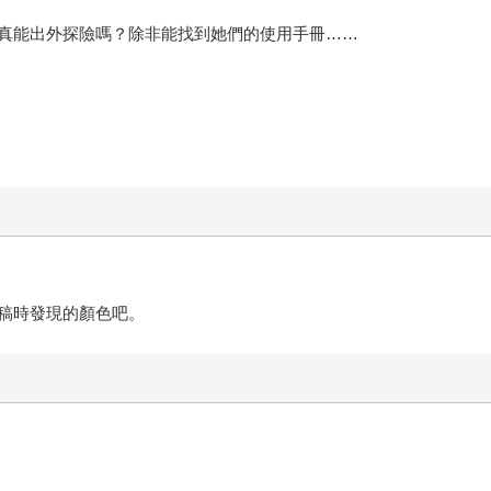
真能出外探險嗎？除非能找到她們的使用手冊……
稿時發現的顏色吧。