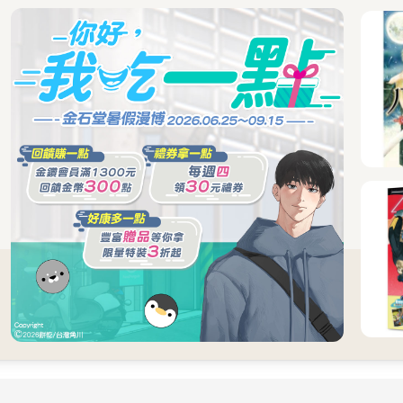
曲解感到困擾。
前也只開放穿越者，轉生者有另一種制度在控制。」
知識外掛耶，靠著知識在新世界開拓新的科技樹吧！」
荒地，搞不好活不過一個星期。
去，所以我仍然會是國二生的年齡，而姐姐一樣是高二生。
越的時候了！噹噹！」
彩的雜誌。
不過我建議不需要了，這可是限量VIP服務，所謂的『沙必死』喔。
只能挑三個外掛來到異世界喔，這個規矩貌似源自神燈的三個願望啊。