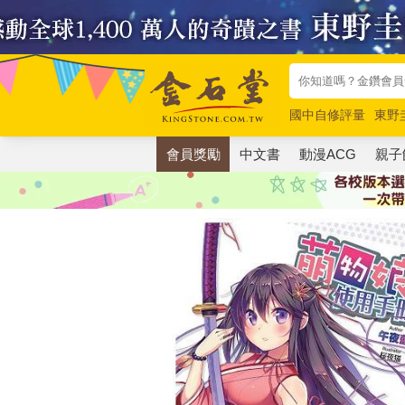
國中自修評量
東野
唯紅花綻放
奧德賽
會員獎勵
中文書
動漫ACG
親子