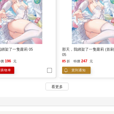
力活下去罷了。
人生。」她雙手環腰，自顧自點著頭，像是在肯定自己的決定。
喃著。
的巧克力和馬卡龍嗎？」
到另一個世界，這不是台灣、日本都流行過一段時間的小說題材嗎？
，失禮的想法都冒出來了。
綁架了一隻蘿莉 05
那天，我綁架了一隻蘿莉 (首刷
05
分中日文。
196
247
特價
元
85
折
特價
元
不能捏出很厲害的人類，女媧造人你們都聽過吧？」
入購物車
貨到通知
也是有可能捏出愛因斯坦，不小心讓地球的科技進步加速呢。」
看更多
笑容。
出你們想在異世界成為怎樣的人？GM現在就在你們面前喔。」
笑容，最終堅定的望向神明說：「那麼，我先說出我最渴望的一個要
弟弟結合了嗎？」