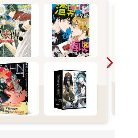
【
收錄
私心
值得
次
藏。
」
」