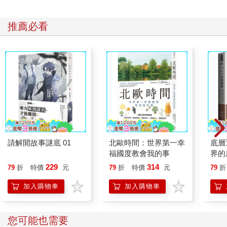
推薦必看
請解開故事謎底 01
北歐時間：世界第一幸
底層
福國度教會我的事
界的
229
314
79
折
特價
元
79
折
特價
元
79
折
加入購物車
加入購物車
您可能也需要