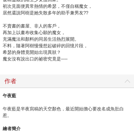
初次見面便異常熱情的希瑟，不僅自稱魔女，
居然還說阿樹是她失散多年的助手兼男友??
不賣書的書屋、非人的客戶，
再加上以畫布收集心願的魔女，
充滿魔法和顏料的同居生活熱烈展開。
不料，隨著阿樹慢慢想起破碎的回憶片段，
希瑟的身體竟開始出現異狀？
魔女沒有說出口的祕密究竟是──
作者
午夜藍
午夜藍是半夜寫稿的天空顏色，最近開始擔心要改名成魚肚白
惹。
繪者簡介