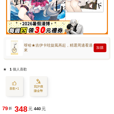
呀哈★吉伊卡哇旋風再起，精選周邊看過
加購
來
★
1
個人喜歡
寫評價
喜歡+1
賺金幣
348
79
折
元
440
元