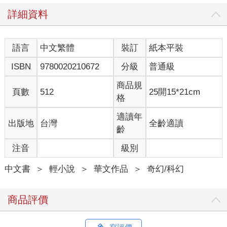
詳細資料
語言
中文繁體
裝訂
紙本平裝
ISBN
9780020210672
分級
普通級
商品規
頁數
512
25開15*21cm
格
適讀年
出版地
台灣
全齡適讀
齡
注音
級別
中文書
＞
輕小說
＞
華文作品
＞
奇幻/科幻
商品評價