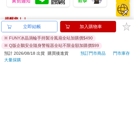
提醒您！！
金石堂及銀行均不會請您操作ATM! 如接獲電話要求您前往
立即結帳
加入購物車
ATM提款機，請不要聽從指示，以免受騙上當！
※ FUNY冰晶渦輪手持製冷風扇全站加購價$490
退換貨須知：
※ Q版企鵝安全隨身警報器全站不限金額加購價$99
**提醒您，鑑賞期不等於試用期，退回商品須為全新狀態**
預計 2026/08/18 出貨
購買後進貨
預訂門市商品
門市庫存
依據「消費者保護法」第19條及行政院消費者保護處公告之
大量採購
「通訊交易解除權合理例外情事適用準則」，以下商品購買
後，除商品本身有瑕疵外，將不提供7天的猶豫期：
易於腐敗、保存期限較短或解約時即將逾期。（如：生
鮮食品）
依消費者要求所為之客製化給付。（客製化商品）
報紙、期刊或雜誌。（含MOOK、外文雜誌）
經消費者拆封之影音商品或電腦軟體。
非以有形媒介提供之數位內容或一經提供即為完成之線
上服務，經消費者事先同意始提供。（如：電子書、電
子雜誌、下載版軟體、虛擬商品…等）