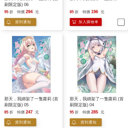
刷限定版) 06
294
196
95
折
特價
元
85
折
特價
元
貨到通知
加入購物車
那天，我綁架了一隻蘿莉 (首
那天，我綁架了一隻蘿莉 (首
刷限定版) 05
刷限定版) 04
247
285
85
折
特價
元
95
折
特價
元
貨到通知
貨到通知