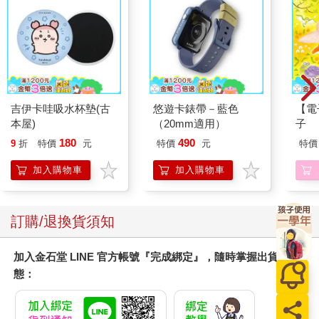
吉伊卡哇吸水杯墊(古
悠遊卡錶帶－藍色
【電
本屋)
（20mm適用）
子
180
490
9
折
特價
元
特價
元
特價
加入購物車
加入購物車
訂購/退換貨須知
加入金石堂 LINE 官方帳號『完成綁定』，隨時掌握出貨動
態：