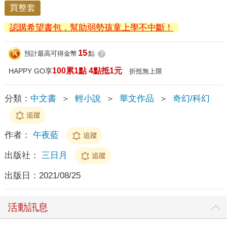
買整套
認購希望書包，幫助弱勢孩童上學不中斷！
15
預計最高可得金幣
點
?
100累1點 4點抵1元
HAPPY GO享
折抵無上限
分類：
中文書
＞
輕小說
＞
華文作品
＞
奇幻/科幻
追蹤
作者：
午夜藍
追蹤
出版社：
三日月
追蹤
出版日：
2021/08/25
活動訊息