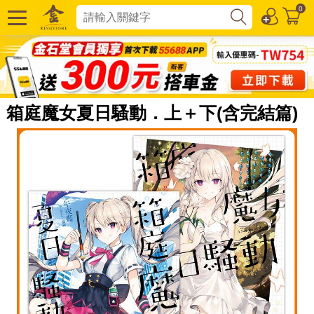
0
箱庭魔女夏日騷動．上＋下(含完結篇)