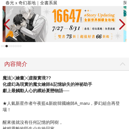
春光ｘ奇幻基地｜全書系展
閱
內容簡介
魔法╳繪畫╳虛擬實境??
化虛幻為現實的魔女繪師&記憶缺失的神祕助手
獻上最觸動人心的繽紛夏戀物語──
★人氣新星作者午夜藍&新銳韓國繪師A_maru，夢幻組合再登
場！
醒來後就沒有任何記憶的阿樹，
被精靈般的陌生少女撿回家。