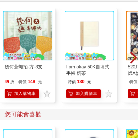
幾何蒼蠅拍-方-3支
I am okay 50K自填式
52
手帳 奶茶
師A款
148
130
49
折
特價
元
特價
元
特價
加入購物車
加入購物車
您可能會喜歡