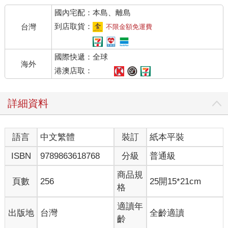
小姐，妳話能不能說明白一點啊？
國內宅配：本島、離島
「不是那種關係，那是哪種關係？」我故意問道。
「隨你想像吧。」
到店取貨：
台灣
不限金額免運費
Ａ子始終沒隨我起舞，優雅地吃起鬆餅，從很多細節還是看得出
她家教不錯。
國際快遞：全球
「不過。」鬆餅也是吞完後才開口，馬上就是一句神轉折。「最
海外
近要跟你出去玩，倒不是不行。」
港澳店取：
「啥？」
反而換我傻住了，用力注視著少女漆黑深邃的雙瞳，卻完全讀不
詳細資料
出情緒。
最後我只能嘆口氣，揉著額頭說：「開學後有時間嗎？我以為妳
是不翹課的乖寶寶呢。」
語言
中文繁體
裝訂
紙本平裝
她點了點頭，不知道是同意哪個部分。
我懷疑Ａ子在賣什麼關子，可是這場攻防我還是屈居下風。
ISBN
9789863618768
分級
普通級
畢竟祐希學姐說得對，是男人就很難拒絕跟年輕貌美的女高中生
一起出遊。
商品規
頁數
256
25開15*21cm
這就叫欲擒故縱嗎？真是高段的手法啊。
格
「嗯，但要去哪裡玩──」
我的話尚未說完，耳邊突然傳來清脆的響聲。是店門口的風鈴，
適讀年
出版地
台灣
全齡適讀
這代表有客人上門了。但這次的來者，有一點不一樣。
齡
那是位看上去和Ａ子年齡相仿的少女，過肩的中長髮綁成典雅的