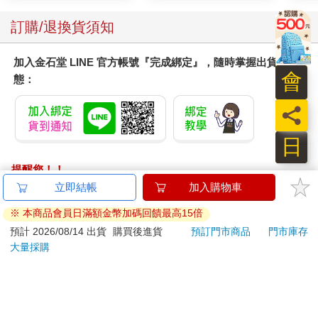
感，《革命練習曲》就是其中一首。
當年蕭邦對國家充斥煙硝的悲痛，沒想到竟能透過少女柔軟的雙
訂購/退換貨須知
手彈奏出來。
或許會有聽眾忍不住這麼想吧──她是經歷過什麼遭遇，才能淋漓
加入金石堂 LINE 官方帳號『完成綁定』，隨時掌握出貨動
盡致地演繹這首《革命練習曲》？
會
態：
當練習曲迎來尾聲的果決齊奏，傳達最後幾絲悲鳴的同時。
彷彿由誰扣下了扳機，無數微微發光的鮮紅花朵憑空湧現，圍繞
員
著藍華猛烈綻放。
那高聲喧嘩的挺立姿態以及燃燒般濃豔的碩大花瓣──是孤挺花，
日
唯美、卻同時散發炙熱憤怒的孤挺花。
「那些花是……」
提醒您！！
現場似乎沒有人意識到異狀，我的腦海裡閃過在Ａ子與學姐身邊
金石堂及銀行均不會請您操作ATM! 如接獲電話要求您前往
立即結帳
加入購物車
經歷過的幻覺及幻觸，難道──
ATM提款機，請不要聽從指示，以免受騙上當！
「是呢，爹地。」
※ 本商品會員日滿額金幣加碼回饋最高15倍
我的身後傳來小Ｉ憂慮的聲音。
退換貨須知：
預計 2026/08/14 出貨
購買後進貨
預訂門市商品
門市庫存
「那些花都來自夢境中的花園，是不屬於她卻被她擁有的──宛如
大量採購
**提醒您，鑑賞期不等於試用期，退回商品須為全新狀態**
詛咒的寶物。」少女似乎嘆了口氣，「真的很麻煩呢，在她夢境
依據「消費者保護法」第19條及行政院消費者保護處公告之
裡的怪物。」
「通訊交易解除權合理例外情事適用準則」，以下商品購買
我驚愕地回頭，沒看到小Ｉ那身紅雨衣，反而迎接了學姐的開心
後，除商品本身有瑕疵外，將不提供7天的猶豫期：
表情。
易於腐敗、保存期限較短或解約時即將逾期。（如：生
「太誇張了！你妹好厲害！」不知是在哪時坐過來的祐希學姐，