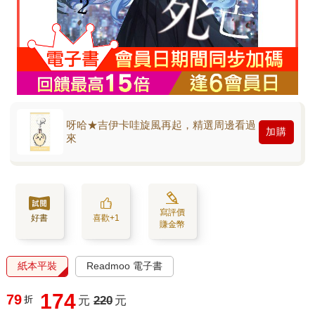
呀哈★吉伊卡哇旋風再起，精選周邊看過
加購
來
寫評價
好書
喜歡+1
賺金幣
紙本平裝
Readmoo 電子書
174
79
折
元
220
元