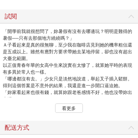
試閱
「開學前我就很想問了，妳暑假有沒有去哪邊玩？明明是難得的
暑假──只有去那個地方繞繞嗎？」
Ａ子看起來是真的很無聊，至少我在咖啡店見到她的機率粗估還
是五成以上。雖然有應對方要求帶她去某地停留，卻也沒有超出
大臺北範圍。
以正值青春年華的女高中生來說實在太慘了，就算她平時的表現
有多異於常人也一樣。
「哪邊都沒有去。」少女只是淡然地說道，舉起叉子插入鬆餅。
得到這個答案是不意外的結果，我還是進一步開口逼迫她。
「妳家看起來也很有錢，就算妳跟老爸感情不好，他也沒帶妳出
去玩？」
Ａ子的叉子並沒有停在半空中，但根據我累積一個暑假的觀察結
看更多
果，她的內心其實已經有些波動。
不管再怎麼裝做沒有感情，那一瞬間少女的睫毛確實快速眨了一
下。
配送方式
「沒有，我跟他並非這種關係。」