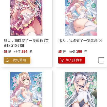
在尷尬的學姐搔著頭進一步說下去前，兩人間的對話被人打斷。
「用這種態度對客人不好吧，扣妳錢喔。」
「不要沒事就要扣員工錢啦！老闆！」雖然聽起來像玩笑，學姐
還是出聲抗議。
我看了看角落的鋼琴，既然老闆有彈鋼琴的興趣，加上他也知道
我的背景，或許認出了什麼吧，畢竟她現在的知名度──
「妳是袁藍華吧，那位知名的年輕鋼琴天才。」
老闆果然點出對方驚人的身分，袁藍華則默默點頭。
那天，我綁架了一隻蘿莉 (首
那天，我綁架了一隻蘿莉 05
我雖然討厭媒體，卻特別關注她的發展。
刷限定版) 06
少女叫做袁藍華，不過十六歲的高中生年紀就揚名全國。從國小
294
196
95
折
特價
元
85
折
特價
元
就開始得到各種鋼琴比賽的獎項，本就可愛的樣貌加上突出的家
貨到通知
加入購物車
庭，甚至還有廠商找她代言拍攝一些廣告。
「是、我是……」
袁藍華的聲音越來越小，看來是真的不擅長應對。不過被稱為袁
藍華的她，有著這熟悉的姓氏並非偶然。
她正是臺灣知名富豪袁長慶的寶貝女兒，也是當年的撕票案受害
者──袁少華的親妹妹。
加害者與受害者的血親齊聚一堂，即使大部分的客人並沒有聽到
對話，也不見得認得出我們，空氣中仍然瀰漫著說不出口的沉
重。