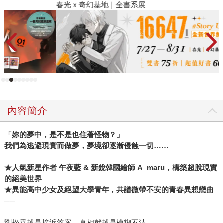
春光ｘ奇幻基地｜全書系展
閱
內容簡介
「妳的夢中，是不是也住著怪物？」
我們為逃避現實而做夢，夢境卻逐漸侵蝕一切……
★
人氣新星作者 午夜藍 & 新銳韓國繪師 A_maru，構築超脫現實
的絕美世界
★異能高中少女及絕望大學青年，共譜微帶不安的青春異想戀曲
──
劉松霖越是接近答案，真相就越是模糊不清。