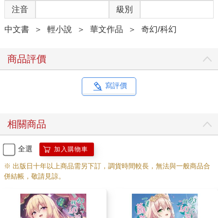
注音
級別
公主頭，有著明亮的雙瞳以及吸引人的可愛五官。
在這盛夏結尾，少女套上輕薄的白外套，內搭淡藍小洋裝，最後
中文書
＞
輕小說
＞
華文作品
＞
奇幻/科幻
穿了雙娃娃鞋，搭配那嬌小的身形，整體十分甜美。
可惜的是，少女進入店內時有些畏縮，視線低垂，似乎很沒有自
信，因此減損了幾分氣質。
商品評價
雖然欣賞正妹是男人的天性，這卻不是我內心泛起無數波瀾的原
因。
「已經長這麼大了啊……」我收起笑容，喃喃自語了一句，移開
寫評價
視線瞥向一臉淡然的Ａ子。
今夜的遭遇也在妳的預料中嗎？
公主頭少女視線飄動，似乎在找現場的誰。在我做出任何行動
相關商品
前，學姐已經先一步迎上客人了。
「您好，只有──一位嗎？」學姐的語句帶著猶豫，視線也飄向我
這邊。
全選
加入購物車
我立刻明白學姐動作僵硬的原因。因為學姐調查過某人，也難怪
※ 出版日十年以上商品需另下訂，調貨時間較長，無法與一般商品合
會知道少女的底細。
併結帳，敬請見諒。
「不、不是，應該說我不是來喝咖啡的。」
呼應著缺乏自信的身體動作，少女講話也溫吞溫吞的，不是很敢
直視對方。
「那，難道是──」