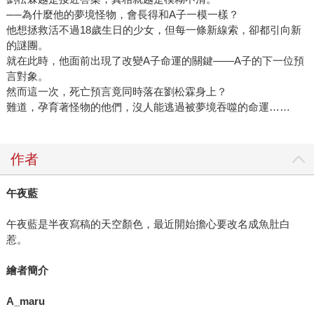
──為什麼他的夢境怪物，會長得和A子一模一樣？
他想拯救活不過18歲生日的少女，但每一條新線索，卻都引向新
的謎團。
就在此時，他面前出現了改變A子命運的關鍵——A子的下一位預
言對象。
然而這一次，死亡預言竟同時落在劉松霖身上？
難道，孕育著怪物的他們，沒人能逃過被夢境吞噬的命運……
作者
午夜藍
午夜藍是半夜寫稿的天空顏色，最近開始擔心要改名成魚肚白
惹。
繪者簡介
A_maru