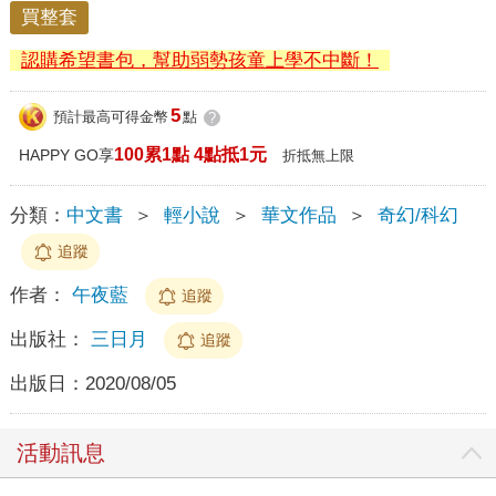
買整套
認購希望書包，幫助弱勢孩童上學不中斷！
5
預計最高可得金幣
點
?
100累1點 4點抵1元
HAPPY GO享
折抵無上限
分類：
中文書
＞
輕小說
＞
華文作品
＞
奇幻/科幻
追蹤
作者：
午夜藍
追蹤
出版社：
三日月
追蹤
出版日：
2020/08/05
活動訊息