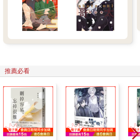
而且以那怯懦的語氣，也很難與少女背後的無數獎項做出連結，
就是如此沒分量的姿態。
「打擾各位了。今夜，我想彈奏一曲送給大家。我想藉由這首樂
曲，將自己的心情傳達給某人。」
她唯唯諾諾地講完後，視線立刻慌張地四下游移，或許是在找我
吧。
但我已經隨便找一張空桌坐下，隨手拿著從Ａ子那邊幹來的厚書
遮起一半的臉。
「要彈琴？這位小妹妹嗎？」
靠近鋼琴的中年男客對袁藍華露齒微笑，多少帶點看不起的態
推薦必看
度，讓她的肩膀又更加內縮了。
「是、是的……」
對於被調侃的袁藍華，老闆爽朗地出聲解危。
「老陳，到時可別嚇到跌下椅子啊。請開始吧。」
袁藍華對大叔老闆點點頭，在琴椅上坐定。嬌小的少女掀起琴
蓋，先簡單彈奏幾個音。
「維持得很好呢。」袁藍華小聲說道。
「當然，它在等著像妳這樣的鋼琴家彈上一曲呀。」
「過獎了……」
或許老闆是故意開玩笑讓袁藍華放鬆一點，少女緊緊鎖住的眉頭