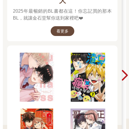
大
現在的劉松霖該有的反應。
2025年最暢銷的BL書都在這！你忘記買的那本
「好久不見了，袁藍華。」
一旁的Ａ子似乎盯著我。
BL，就讓金石堂幫你送到家裡吧❤️
披著少女皮的怪物明明沒有動作，卻彷彿在用眼神催促我做些什
麼，我的後背因此滲出冷汗。
看更多
最後有所行動的卻不是我。袁藍華吸了口氣，以堅定的神情望向
我們老闆，並深深鞠躬。
「咖啡店的老闆──這要求可能有點唐突，但可以請您幫我一個小
忙嗎？」
所謂的一個小忙，我有猜到會是這種事情──畢竟我們是兄妹。
店內本來播放的吉他民謠被學姐默默關掉，我則故意繞去整理客
人離去後的座位，偷偷觀察他們的動作。
袁藍華的請求，是彈奏一曲鋼琴曲。
老闆爽快地帶著少女來到放鋼琴的角落，並沒有特別介紹這位年
輕的鋼琴家，只是點頭同意借出鋼琴。乍看之下像是避免怕生的
袁藍華緊張，其實這是對她的考驗。
雖然袁藍華接過一兩次廣告，但或許人氣跟真正的公眾人物還是
有段差距，加上方才畏縮的表現，並非所有的客人都有注意到鋼
琴前的少女。
「大、大家好……」