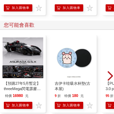
音！猶如炸開寧靜氛圍的砲響。
加入購物車
加入購物車
在演奏開始的這一刻，本來畏縮的少女身軀彷彿無限放大，澎湃
的情感立刻充滿了咖啡店，以幾近暴力的琴聲強奪所有人的注意
力。
您可能會喜歡
那是與鋼琴家的內向性格截然不同、高聲宣洩著內心苦痛的彈
奏，驚心動魄的琴音，讓人回想起那一年不平靜的波蘭。
左手舞動革命的洪流，右手奏起反抗的宣告，沉浸在彈奏中的袁
藍華連肢體動作都變得殺氣騰騰，猶如正親自提槍衝往前線。
──多希望我不是鋼琴家，而是能在戰場上揮灑熱血的革命士兵
呀！
不，那正是少女以自己的感性和對音樂的卓越理解，以黑白琴鍵
展開的戰場。
不管是埋首筆電的入定大學生、輕啜咖啡的熬夜上班族，或是剛
剛還有些輕視藍華的大叔，此刻都目瞪口呆，所有目光全聚焦在
袁藍華身上。
【預購27年5月暫定】
吉伊卡哇吸水杯墊(古
【P
與表演者氣質形成劇烈反差、衝突交錯的演奏風格立刻奪走大家
threeMega閃電霹靂車
本屋)
3.0
的注意力，或許內心也跟著起伏不已，被捲入琴聲掀起的漩渦。
VA Hi-SPEC UNITED
紫 
16980
180
特價
元
9
折
特價
元
95
折
在蕭邦的Ｃ小調練習曲中，這也是頗為知名的一首。練習曲作品
阿斯拉 G.S.X RS
SIREN 黑色限定
十第十二號，又被稱為《革命練習曲》。
加入購物車
加入購物車
據說是蕭邦在聽聞波蘭革命失敗後，激發出一系列練習曲的靈