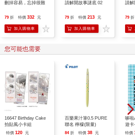
逐漸舒緩。
刪掉容易，忘掉很難
請解開故事謎底 02
請解
但這還不夠，在正式開始彈奏前，她還有個例行動作。
所謂的例行動作，或許比較常出現在運動員身上，例如頂尖網球
332
213
79
折
特價
元
79
折
特價
元
79
折
手在發球前拉個褲子、或者NBA球員在罰球前先拋出一個飛吻。
例行動作是為了讓運動員更加專注於賽場，消除對比賽的焦慮與
加入購物車
加入購物車
壓力，並發揮出真正的實力。
對於袁藍華這樣的孩子，例行動作更是將她抽離現實世界，全神
貫注於音樂中的必要手段。
您可能也需要
袁藍華從衣領裡抓出某樣物品，並雙手交握將其擁在胸口。
少女闔上雙眼低語，彷彿在祈禱。
遠遠看或許不清楚，但那只是條掛著一顆便宜天藍色彈珠的項
鍊，銀鍊本身都比墜飾貴多了。
那條項鍊的出現讓我內心一緊。不是寶石、也不是袁家大財團地
位的象徵，卻承載著兄妹倆共有的美好回憶。
在往事已不可追憶的此刻，對袁藍華來說，那就是哥哥留下的少
數遺物。
祈禱只持續了數秒，再次睜眼的袁藍華，周遭的氣氛已經微妙產
生改變。
16647 Birthday Cake
百樂果汁筆0.5 PURE
哆啦A
原本躲躲閃閃的雙眼，在抬起臉的那一刻變得清澈寧定，注視著
拍貼風小卡組
聯名 檸檬(限量)
遊卡
面前的琴鍵。
代銷
120
38
纖細修長的十指輕撫黑白琴鍵，緊接著是鏗鏘有力的第一聲琴
特價
元
84
折
特價
元
特價