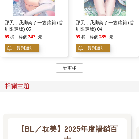
袁藍華在被老闆認出身分後，又過了幾秒才發現站在窗邊的我，
隨即對我這邊微微彎腰，姑且當作是致意吧。
她剛剛才從附近走來，怎沒透過窗戶看到逗留在窗邊的我？
看來袁藍華因為太敏感而過於內向的個性，在長大後也沒有改
那天，我綁架了一隻蘿莉 (首
那天，我綁架了一隻蘿莉 (首
變，這點讓我有些憂慮。
刷限定版) 05
刷限定版) 04
「我……」她向我這邊挪動腳步，但只前進一些就停住。
247
285
85
折
特價
元
95
折
特價
元
少女欲言又止，想說些什麼，卻始終沒說出口。最後，只剩下那
貨到通知
貨到通知
彷彿吞下所有負面情緒，以至於有些麻木的表情。
不只無形的牆擋在她與我之間，我們內心的想法也註定無法交
集。
看更多
「學弟……」
連學姐都想講些什麼，我對她默默搖了頭。
做為「劉松霖」的我，其實很希望袁藍華能大聲指責我。但她沒
相關主題
有選擇這麼做，就連在袁少華的頭七上，當年的小女孩都只是默
默落淚。
至於有著「袁少華」靈魂的我，則渴望著再聽到她一聲親暱的呼
喚。
然而，在我成為劉松霖的一刻，便決定拋棄那個身分的所有了。
自喪禮後，我沒有再去過袁家，更別說跟袁藍華有任何接觸。
【BL／耽美】2025年度暢銷百
本該是親哥哥的我，早已失去陪伴妹妹成長的資格。
所以我只能對她露出笑容，一如往常虛偽的、噁心的笑容，那是