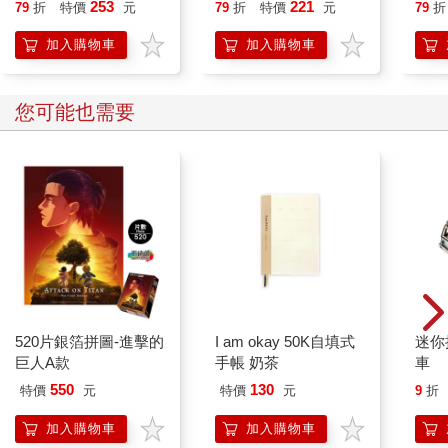
喵》
253
221
79
折
特價
元
79
折
特價
元
79
折
湊近一看，在路燈下的動物屍體一片血肉模糊──至少不是人類，
【首
不知自己該不該抱持如此慶幸的想法。
加入購物車
加入購物車
雖然小轎車連車頭都嚴重變形，但既然女高中生沒有預告死亡，
那裡面酒氣臭到薰天的駕駛應該沒什麼大礙吧。
任由死亡發生的憤怒與預言實現的興奮交雜在一起，最後我只能
您可能也需要
以複雜的表情詢問：「妳為什麼不救那條狗？」
只瞥了現場慘況一眼，少女便看向我。
我覺得她很想皺眉，但看起來還是同樣的無表情死魚眼，講難聽
點，真的會讓人硬不起來耶──我是說拳頭。
感覺很難從她身上得到有意義的回應，所以我進一步要求、或者
說威脅：「這樣還不夠。」
「還不夠？」
「酒駕車禍這麼多，妳只是幸運猜到一次罷了。」我點頭，露出
所謂的人渣邪笑。「如果妳能預知死亡，那就帶我去看吧──人類
真正死亡的瞬間。」
520片銀箔拼圖-進擊的
I am okay 50K自填式
迷你
曾經，我離死亡僅有一步之遙，但終究沒能親眼見證。所以我一
巨人A款
手帳 奶茶
車
直渴望著，想理解他離去時的想法。
550
130
少女只是閉上眼睛，似乎進行了深遠的思考。
特價
元
特價
元
9
折
「我明白了。」她在黑夜中，再次踏出未知的下一步。
加入購物車
加入購物車