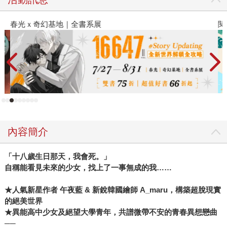
春光ｘ奇幻基地｜全書系展
閱
內容簡介
「十八歲生日那天，我會死。」
自稱能看見未來的少女，找上了一事無成的我……
★人氣新星作者
午夜藍
&
新銳韓國繪師
A_maru
，構築超脫現實
的絕美世界
★異能高中少女及絕望大學青年，共譜微帶不安的青春異想戀曲
──