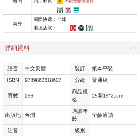
到店取貨：
台灣
不限金額免運費
她那稍微燙捲的長髮也有很多變化，今天就讓人很想窺視單馬尾
下的雪白頸子。
國際快遞：全球
在偶然的閒聊中知道她跟我就讀同所大學，還比我大一個年級，
海外
不過這位學姐對我從來沒什麼好臉色。
港澳店取：
雖然語氣很差臉很臭，但總歸是正妹，每天跟她吵架是我少有的
樂趣之一。畢竟她跟我不同系，也沒辦法四處傳播我的壞名聲。
詳細資料
「收到，女王。」
「女王個屁啦！再嘴賤就告你性騷擾。」
「我覺得女王是稱讚，表示妳很有氣質。」
語言
中文繁體
裝訂
紙本平裝
「滾。」
我想她真的會告下去，於是摸摸鼻子露出職業笑容，端起放著黑
ISBN
9789863618607
分級
普通級
咖啡和黑森林蛋糕的餐盤，趕快遠離學姐。
她所指示的那個窗邊位置，則坐著我的另一個樂趣來源。
商品規
頁數
256
25開15*21cm
「妳點的咖啡和蛋糕。」
格
將餐盤放好後，客人的視線依舊沒有從立起的磚頭書上移開，也
沒有點頭。
適讀年
出版地
台灣
全齡適讀
與其說沒什麼禮貌，不如說這位常客已經習慣這麼做了。
齡
從異常冷淡但可愛的側臉，看得出來對方年紀不大。女孩穿著附
注音
級別
近一所高中的制服，現在是將要放暑假的夏日，她還穿著制服背
心搭配百褶短裙。