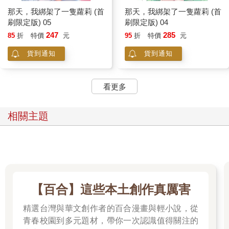
不，是強烈的懷疑，甚至感受到她散發出的壓力。
那天，我綁架了一隻蘿莉 (首
那天，我綁架了一隻蘿莉 (首
長髮少女知道我被那句死亡預言吸引了，但是她沒有打到重點，
刷限定版) 05
刷限定版) 04
所以我才沒有乖乖咬餌。不過說是這麼說，我還是大發慈悲，給
247
285
85
折
特價
元
95
折
特價
元
了她一個挽救的機會。
貨到通知
貨到通知
「那就證明給我看吧。」證明妳不是神棍，而是真正的預言家──
或者說超能力者。
可惜我回到櫃台邊時，迎接我的卻是祐希學姐的抱怨。
看更多
「如果學弟再晚一秒回來，我就要打電話報警了呀，檢舉誘拐未
成年少女。」
「如果說誘拐我的是那位女孩呢？」這是事實。
相關主題
學姐一手端著餐盤，插腰嘆了口氣。
「哼，誰會相信呀？每天都一個人到這裡打發時間，大概是沒朋
友的可憐人吧。」
這就是無聊的刻板印象了。
「看學姐打扮得光鮮亮麗，好想跟妳討教什麼叫做充實的生活
呢。」
【百合】這些本土創作真厲害
她笑著說：「至少不要像你這樣到處得罪人囉。」
「彼此彼此，如果我得罪了學姐，我希望學姐是名人，我就能靠
精選台灣與華文創作者的百合漫畫與輕小說，從
妳搏取新聞版面了。」
青春校園到多元題材，帶你一次認識值得關注的
平常回話很快的學姐，難得沉默了一下。最後還是做出標準反