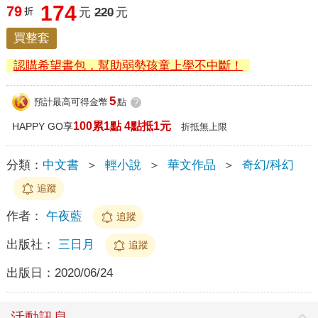
174
79
折
元
220
元
買整套
認購希望書包，幫助弱勢孩童上學不中斷！
5
預計最高可得金幣
點
?
100累1點 4點抵1元
HAPPY GO享
折抵無上限
分類：
中文書
＞
輕小說
＞
華文作品
＞
奇幻/科幻
追蹤
作者：
午夜藍
追蹤
出版社：
三日月
追蹤
出版日：
2020/06/24
活動訊息