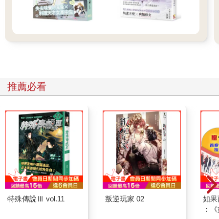
然地，發現了她的身影。
長髮制服少女就站在對街陰暗的路樹下，本來也算是纖細有料的
美少女，結果變得像徘徊不去的怨靈。對方似乎是在快打烊前闔
上書離開，然後偷偷躲在那裡等著我。
「難不成妳家沒有門禁？」
「走吧，來證明。」女高中生沒有正面回應，逕自往小巷深處走
去。
我當然好奇地跟了上去。原本以為少女弱不禁風，但那看似優雅
推薦必看
漫步的動作，卻快到我要加大步伐才能追上。
「說到證明的方式，果然是預言另一次死亡吧？」
她沒有回應。髒亂的小巷裡除了幾輛違停的機車和垃圾，其實什
麼都沒有。
我們就這樣穿出小巷，眼前豁然開朗的景色反而很安詳。這是一
條沒什麼人車的馬路，正對我們的一條黑色土狗正趴在路燈下熟
睡著。
「等一下，那條流浪犬會死。」
她的死亡預言突然冒出來。
「啥？妳說這……」
我的話都還沒說完，加上這心聲也差不多只有幾秒吧，一輛失控
特殊傳說Ⅲ vol.11
叛逆玩家 02
如果
的銀白小轎車就駛上了人行道，輾過流浪犬後撞上路燈，發出強
：《
烈的碰撞聲。