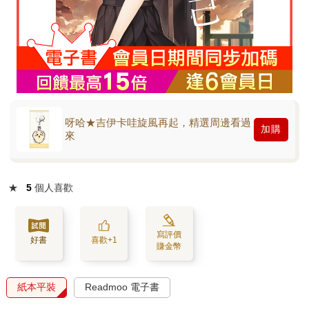
呀哈★吉伊卡哇旋風再起，精選周邊看過
加購
來
★
5
個人喜歡
寫評價
好書
喜歡+1
賺金幣
紙本平裝
Readmoo 電子書