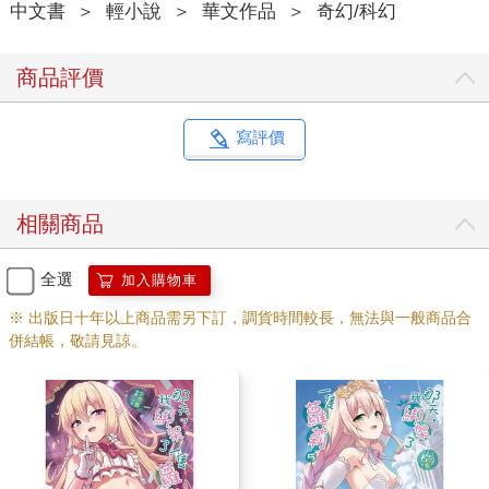
中文書
＞
輕小說
＞
華文作品
＞
奇幻/科幻
無所事事的美少女，下課後沒有像普通學生那樣跟朋友去玩或者
補習，反而都來這邊浪費時間。
她來咖啡店的次數太過頻繁，而且每次都帶一本很厚的書來讀，
商品評價
直接把時間消磨到要關店，不免讓人懷疑她跟我一樣是邊緣人。
真可憐。不過，跟暴躁的祐希學姐不同，搞不好就是她這種愛理
不理人的個性，才會導致這種狀況。
寫評價
不過我跟她從來沒有任何交集，連搭訕都沒做過，只是習慣去觀
察這位常客。
長髮少女身邊圍繞著某種氛圍，套某句民謠歌詞說的：你才不是
相關商品
一個沒有故事的女同學。
注視書頁的漆黑雙瞳說不上帶有敵意，就連微微交疊的黑襪雙腿
與翻頁的動作都相當優雅，看得出很有家教。然而，實際上少女
全選
加入購物車
卻拒絕融入環境，只是在裝文青，真正的她不屬於這個地方。
※ 出版日十年以上商品需另下訂，調貨時間較長，無法與一般商品合
至於為什麼我感覺得到──或許因為我們是同類吧。
併結帳，敬請見諒。
但這終究只是人渣的妄想罷了，大概是看太多奇怪的A片，對女高
中生有太多遐想。
我收起餐盤準備掉頭就走，一如過去一兩個月的慣例。
「……我看到了。」
這是我第一次聽到她的聲音，結果意外的輕盈呢。我左顧右盼，
沒看到女高中生在跟誰說話，所以湊了回去。