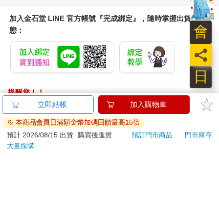
「喂？妳到底有沒有在聽啊！」這傢伙果然跟那些預言世界末日
的神棍是同種貨色吧。
加入金石堂 LINE 官方帳號『完成綁定』，隨時掌握出貨動
女高中生只是微微轉頭瞥了我一眼，眼神裡似乎有一點點不滿，
會
態：
難道是在嫌我太吵？
她一轉身，突然朝公寓直直走進去，彷彿踏向地獄的入口──似乎
員
是用行動代替言語的那種個性。
我趕緊跟上去，全身為此顫抖不已，這是要發生「事件」的意思
日
了吧！
少女爬樓梯的速度也很快，跟在後頭的我只能勉強追逐其背影。
提醒您！！
我們通過了一樓二樓三樓，剛剛在外頭目測，老公寓大概五層樓
金石堂及銀行均不會請您操作ATM! 如接獲電話要求您前往
立即結帳
加入購物車
左右……
ATM提款機，請不要聽從指示，以免受騙上當！
讓人意外的是，她沒有闖入任何一戶人家，帶來不幸的預言，反
※ 本商品會員日滿額金幣加碼回饋最高15倍
倒推開了並未上鎖的生鏽鐵門，來到頂樓。
退換貨須知：
預計 2026/08/15 出貨
購買後進貨
預訂門市商品
門市庫存
有別於狹窄昏暗的樓梯間，外頭的視野瞬間寬廣明亮起來，籠罩
大量採購
**提醒您，鑑賞期不等於試用期，退回商品須為全新狀態**
在城市的光害下。
依據「消費者保護法」第19條及行政院消費者保護處公告之
頂樓的強風讓我瞇上眼睛，要稍微習慣一下。但眼前仍有一個顯
「通訊交易解除權合理例外情事適用準則」，以下商品購買
而易見的事實，在這一片空曠的頂樓──
後，除商品本身有瑕疵外，將不提供7天的猶豫期：
並沒有任何人，哪怕是那種想尋死的。
易於腐敗、保存期限較短或解約時即將逾期。（如：生
這裡只有我們。
鮮食品）
少女緩緩走到屋頂邊緣，前方只有一道微微高起的水泥護欄阻
擋。從五樓公寓頂樓看出去的夜景相當寒酸，被附近的大樓東擋
依消費者要求所為之客製化給付。（客製化商品）