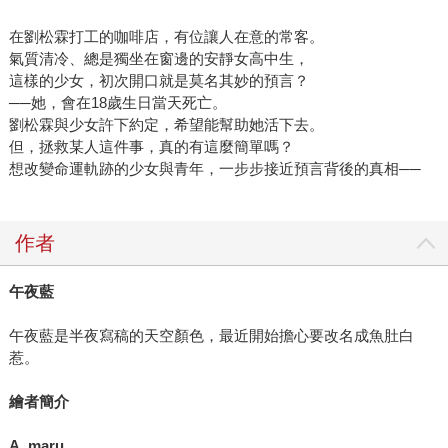
在劉松霖打工的咖啡店，有位讓人在意的常客。
氣質清冷、總是獨坐在窗邊的安靜女高中生，
這樣的少女，初次開口就是莫名其妙的預言？
──她，會在18歲生日當天死亡。
劉松霖與少女許下約定，希望能幫助她活下去。
但，拯救某人這件事，真的有這麼簡單嗎？
想改變命運軌跡的少女與青年，一步步接近預言背後的真相──
作者
午夜藍
午夜藍是半夜寫稿的天空顏色，最近開始擔心要改名成魚肚白
惹。
繪者簡介
A_maru