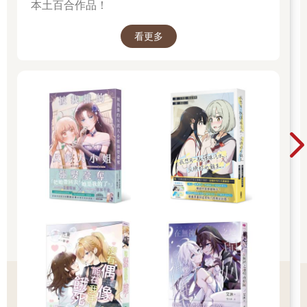
本土百合作品！
應：瞇起眼睛鄙視我，想光靠眼神殺掉我。或者說，我已經在她
心中死數萬次了。
看更多
「你這嘴巴呀，真想拿針狠狠縫起來！」
「如果能被學姐縫嘴應該很幸福吧。」
「我把這重責大任交給老闆。」
我瞥了瞥後方，忙著泡咖啡的店長將一切看在眼底，身為型男大
叔的他只是輕鬆地碎念一句。
「再偷懶就扣錢啦，你們兩位。」
被老闆笑著威脅了，真糟糕。
「為什麼連我也算進去呀？」
看學姐還能到處嘴人，其實心情應該不錯才對。
很快的，打工時間在忙碌中不知不覺結束了。
雖然也不想一輩子當打工族，不過我是覺得這份工作還不錯，老
闆也是少數不會追問我過去的人。
學姐早就閃人了，連招呼都沒打。打烊時我順便踩死了廚房的蟑
螂，將屍骸掃進垃圾桶。我就說看來漂亮的咖啡店還是很骯髒
的，畢竟我們也有販售一些熟食。
明天有早八的通識課，雖然會不會去另當別論，我還是迅速在休
息室換回平常的衣服，踏出咖啡店準備跨上機車──但視線自然而