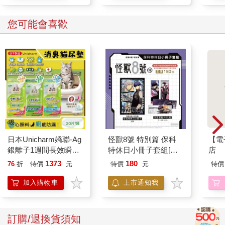
跟著來路不明的女高中生，我們看似隨意地在城市的大街小巷中
亂晃。
您可能會喜歡
不知道她是不是在尋找證明自己預言能力的倒楣鬼，有時會停在
住宅前抬頭凝視，深邃的黑眸好像盯上了某戶人家的不幸。
我倒是覺得一個女高中生現在還在外面亂晃很危險啦，身上還穿
著昭示年齡與身分的學校制服。
雖然她散發出一種「馬的這女生有病」的氛圍，感覺也沒有閒雜
人等會來招惹。這麼看來，被女高中生耍著玩的我似乎也很有
病。
在觀賞過不知道幾棟大樓與公寓、感嘆台灣人的建築美感實在爛
到可笑後……
「也該說了吧？妳要怎麼證明妳的預言能力？難道真的要找出有
人掛掉的精采瞬間？」嘆口氣拉住女高中生的書包，我忍不住對
日本Unicharm嬌聯-Ag
怪獸8號 特別篇 保科
【電
她抱怨。
銀離子1週間長效瞬吸
特休日小冊子套組[限
店
在悶熱夏夜中走久了也是會滿身大汗的，昏暗中固然看不清楚，
乾爽寵物消臭大師貓尿
加購]
1373
180
76
折
特價
元
特價
元
特價
我卻沒看到她的後頸出幾滴汗水。
墊20片/袋(大容量吸水
防滲漏貓尿布/可觀察
「……」少女盯著面前的一棟老舊公寓，沒有任何動靜。
加入購物車
上市通知我
尿色貓潔墊補充包/本
廣告紙與選舉傳單塞到信箱滿出來，生鏽的鐵門在夜風中發出嘎
品不含貓砂盆)
呀聲響，門後則是明滅不停的燈泡與剝落好幾處的水泥階梯。
很有鬼片的氣氛。
訂購/退換貨須知