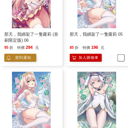
「看到什麼？希望不是蟑螂。」
別看我們家咖啡店好像布置得很典雅，有食物的地方就會有蟑
螂，跟人類一樣清除不完。
但對我那帶著拒絕意味的幹話，她只是面無表情地轉過頭，凝視
著我。
照理來說，從眼神與眉毛的變化中，可以讀出一個人的情緒。但
那天，我綁架了一隻蘿莉 (首
那天，我綁架了一隻蘿莉 05
在那對毫無起伏的細長眉毛與漆黑的雙瞳裡，我找不到任何想
刷限定版) 06
法。
294
196
95
折
特價
元
85
折
特價
元
「你身邊那位女同事，下星期會吞大量安眠藥自殺。」
貨到通知
加入購物車
讓人提不起勁的週一夜晚，我與A子的第一次聊天，就從一句死亡
預言開始。
我相信每位男性或女性心中，都有無數跟異性搭訕的方法。
但恐怕是第一次也是唯一一次，女高中生找我搭訕的第一句話是
拍拍肩膀說：嘿！你同事要自殺了喔！記得去打自殺防治熱線！
「……妳腦子有洞？」
所以原諒我說話如此直白。對於奇怪的小孩不用客氣，哪怕對方
是天天來光顧我們咖啡店的重要客人。
我轉頭準備去面對下一位客人，但──
「你不相信？」
背後傳來的語氣十分平淡，我卻莫名地感受到其中的──無辜？