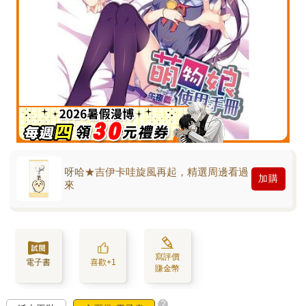
呀哈★吉伊卡哇旋風再起，精選周邊看過
加購
來
寫評價
電子書
喜歡+1
賺金幣
?