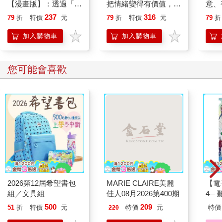
【漫畫版】：透過「小
把情緒變得有價值，跟
意、
行動」打開大腦的行動
誰都能自在相處
恭談
237
316
79
折
特價
元
79
折
特價
元
79
折
開關，懶人也能變身
想
「行動派」的37個科
加入購物車
加入購物車
學方法
您可能會喜歡
2026第12屆希望書包
MARIE CLAIRE美麗
【電
組／文具組
佳人08月2026第400期
4─
期挑
500
209
51
折
特價
元
特價
元
特價
220