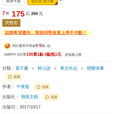
紙本平裝
金石堂 電子書
175
7
折
元
250
元
買整套
認購希望書包，幫助弱勢孩童上學不中斷！
5
預計最高可得金幣
點
?
100累1點 4點抵1元
HAPPY GO享
折抵無上限
分類：
電子書
＞
輕小說
＞
華文作品
＞
戀愛情事
追蹤
作者：
午夜藍
追蹤
出版社：
飛燕文創
追蹤
出版日：
2017/10/17