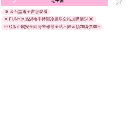
退換貨須知：
因版權保護，您在金石堂所購買的電子書僅能以金石堂專屬
的閱讀軟體開啟閱讀，無法以其他閱讀器或直接下載檔案。
依據「消費者保護法」第19條及行政院消費者保護處公告之
「通訊交易解除權合理例外情事適用準則」，非以有形媒介
提供之數位內容或一經提供即為完成之線上服務，經消費者
事先同意始提供。（如：電子書、電子雜誌、下載版軟體、
虛擬商品…等），
不受「網購服務需提供七日鑑賞期」的限
制
。為維護您的權益，建議您先使用「試閱」功能後再付款
購買。
電子書
※ 金石堂電子書怎麼看