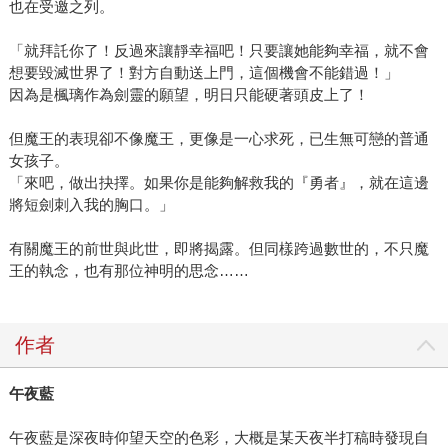
也在受邀之列。
「就拜託你了！反過來讓靜幸福吧！只要讓她能夠幸福，就不會
想要毀滅世界了！對方自動送上門，這個機會不能錯過！」
因為是楓璃作為劍靈的願望，明日只能硬著頭皮上了！
但魔王的表現卻不像魔王，更像是一心求死，已生無可戀的普通
女孩子。
「來吧，做出抉擇。如果你是能夠解救我的『勇者』，就在這邊
將短劍刺入我的胸口。」
有關魔王的前世與此世，即將揭露。但同樣跨過數世的，不只魔
王的執念，也有那位神明的思念……
作者
午夜藍
午夜藍是深夜時仰望天空的色彩，大概是某天夜半打稿時發現自