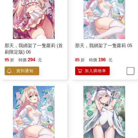
那天，我綁架了一隻蘿莉 (首
那天，我綁架了一隻蘿莉 05
刷限定版) 06
294
196
95
折
特價
元
85
折
特價
元
貨到通知
加入購物車