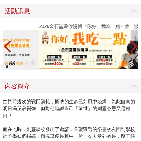
活動訊息
2026金石堂暑假漫博〈你好，我吃一點〉第二波
金
內容簡介
由於前幾次的戰鬥消耗，楓璃的生命已如風中殘燭，為此自責的
明日渴望著變強，但對他坦誠自己「前世」的劍靈心思又是如
何？
而在此時，劍靈學校發出了邀請，希望獲選的榮譽校友回到學校
給予學妹們指導，而楓璃便是其中一位。令人意外的是，魔王靜