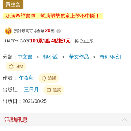
買整套
認購希望書包，幫助弱勢孩童上學不中斷！
20
預計最高可得金幣
點
?
100累1點 4點抵1元
HAPPY GO享
折抵無上限
分類：
中文書
＞
輕小說
＞
華文作品
＞
奇幻/科幻
追蹤
作者：
午夜藍
追蹤
出版社：
三日月
追蹤
出版日：
2021/08/25
活動訊息