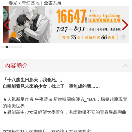
春光ｘ奇幻基地｜全書系展
閱
內容簡介
「十八歲生日那天，我會死。」
自稱能看見未來的少女，找上了一事無成的我……
★人氣新星作者 午夜藍 & 新銳韓國繪師 A_maru，構築超脫現實
的絕美世界
★異能高中少女及絕望大學青年，共譜微帶不安的青春異想戀曲
──
在劉松霖打工的咖啡店，有位讓人在意的常客。