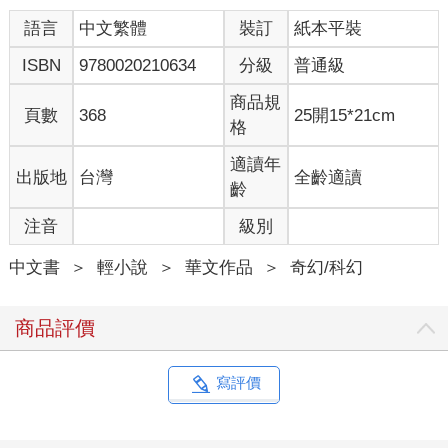
語言
中文繁體
裝訂
紙本平裝
ISBN
9780020210634
分級
普通級
商品規
頁數
368
25開15*21cm
格
適讀年
出版地
台灣
全齡適讀
齡
注音
級別
中文書
＞
輕小說
＞
華文作品
＞
奇幻/科幻
商品評價
寫評價