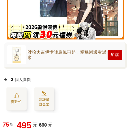
呀哈★吉伊卡哇旋風再起，精選周邊看過
加購
來
★
3
個人喜歡
寫評價
喜歡+1
賺金幣
495
75
折
元
660
元