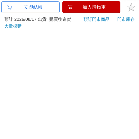
金石堂及銀行均不會請您操作ATM! 如接獲電話要求您前往
立即結帳
加入購物車
ATM提款機，請不要聽從指示，以免受騙上當！
預計 2026/08/17 出貨
購買後進貨
預訂門市商品
門市庫存
退換貨須知：
大量採購
**提醒您，鑑賞期不等於試用期，退回商品須為全新狀態**
依據「消費者保護法」第19條及行政院消費者保護處公告之
「通訊交易解除權合理例外情事適用準則」，以下商品購買
後，除商品本身有瑕疵外，將不提供7天的猶豫期：
易於腐敗、保存期限較短或解約時即將逾期。（如：生
鮮食品）
依消費者要求所為之客製化給付。（客製化商品）
報紙、期刊或雜誌。（含MOOK、外文雜誌）
經消費者拆封之影音商品或電腦軟體。
非以有形媒介提供之數位內容或一經提供即為完成之線
上服務，經消費者事先同意始提供。（如：電子書、電
子雜誌、下載版軟體、虛擬商品…等）
已拆封之個人衛生用品。（如：內衣褲、刮鬍刀、除毛
刀…等）
若非上列種類商品，均享有到貨7天的猶豫期（含例假