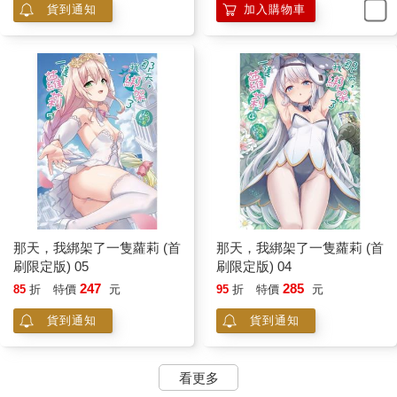
貨到通知
加入購物車
那天，我綁架了一隻蘿莉 (首
那天，我綁架了一隻蘿莉 (首
刷限定版) 05
刷限定版) 04
247
285
85
折
特價
元
95
折
特價
元
貨到通知
貨到通知
看更多