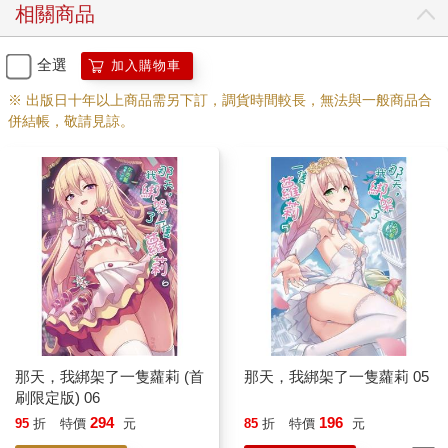
相關商品
全選
加入購物車
※ 出版日十年以上商品需另下訂，調貨時間較長，無法與一般商品合
併結帳，敬請見諒。
那天，我綁架了一隻蘿莉 (首
那天，我綁架了一隻蘿莉 05
刷限定版) 06
294
196
95
折
特價
元
85
折
特價
元