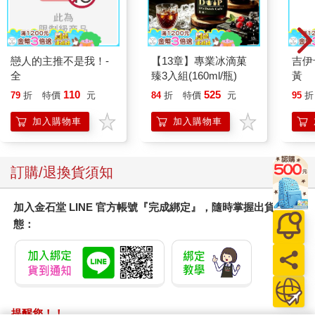
戀人的主推不是我！-
【13章】專業冰滴菓
吉伊
全
臻3入組(160ml/瓶)
黃
110
525
79
折
特價
元
84
折
特價
元
95
折
加入購物車
加入購物車
訂購/退換貨須知
加入金石堂 LINE 官方帳號『完成綁定』，隨時掌握出貨動
態：
提醒您！！