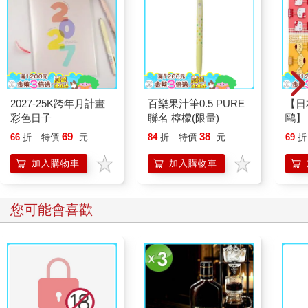
2027-25K跨年月計畫
百樂果汁筆0.5 PURE
【日本
彩色日子
聯名 檸檬(限量)
鷗】
(8款
69
38
66
折
特價
元
84
折
特價
元
69
折
Kit
企鵝
加入購物車
加入購物車
您可能會喜歡