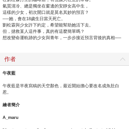
氣質清冷、總是獨坐在窗邊的安靜女高中生，
這樣的少女，初次開口就是莫名其妙的預言？
──她，會在18歲生日當天死亡。
劉松霖與少女許下約定，希望能幫助她活下去。
但，拯救某人這件事，真的有這麼簡單嗎？
想改變命運軌跡的少女與青年，一步步接近預言背後的真相──
作者
午夜藍
午夜藍是半夜寫稿的天空顏色，最近開始擔心要改名成魚肚白
惹。
繪者簡介
A_maru