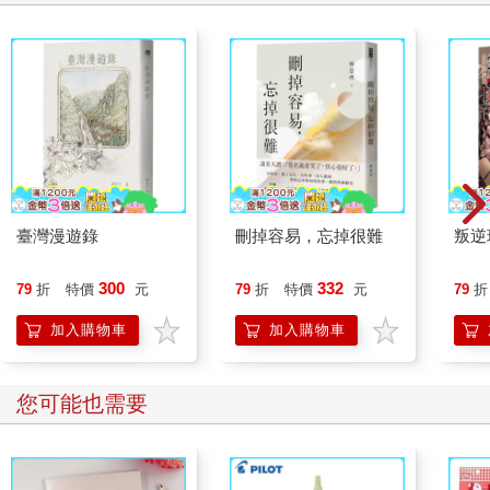
臺灣漫遊錄
刪掉容易，忘掉很難
叛逆
300
332
79
折
特價
元
79
折
特價
元
79
折
加入購物車
加入購物車
您可能也需要