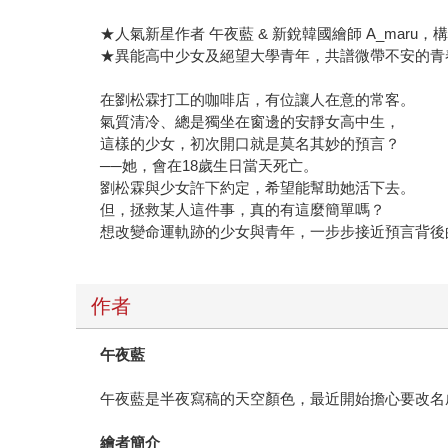
★人氣新星作者 午夜藍 & 新銳韓國繪師 A_maru
★異能高中少女及絕望大學青年，共譜微帶不安的青
在劉松霖打工的咖啡店，有位讓人在意的常客。
氣質清冷、總是獨坐在窗邊的安靜女高中生，
這樣的少女，初次開口就是莫名其妙的預言？
──她，會在18歲生日當天死亡。
劉松霖與少女許下約定，希望能幫助她活下去。
但，拯救某人這件事，真的有這麼簡單嗎？
想改變命運軌跡的少女與青年，一步步接近預言背後
作者
午夜藍
午夜藍是半夜寫稿的天空顏色，最近開始擔心要改名
繪者簡介