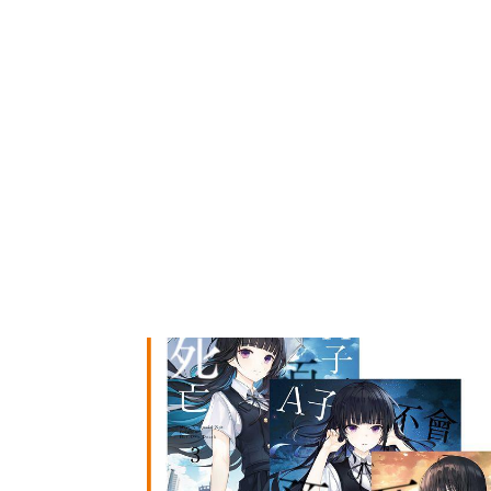
國中自修評量
東野
唯紅花綻放
奧德賽
會員獎勵
中文書
動漫ACG
親子