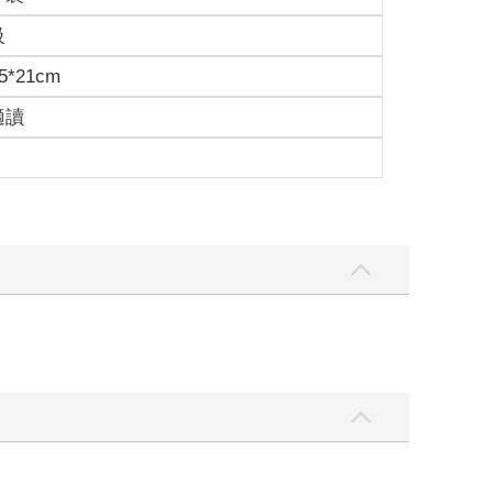
級
5*21cm
適讀