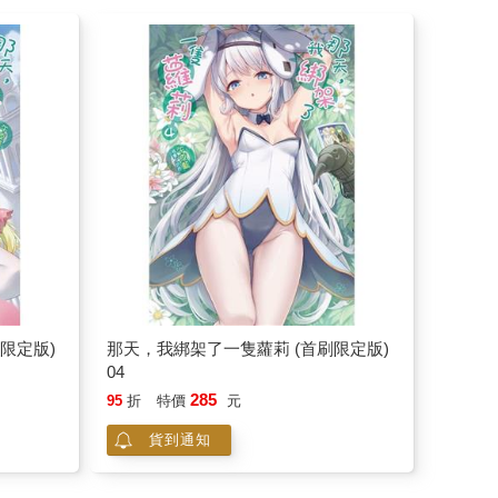
限定版)
那天，我綁架了一隻蘿莉 (首刷限定版)
04
285
95
折
特價
元
貨到通知