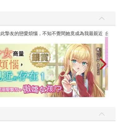
彼此摯友的戀愛煩惱，不知不覺間她竟成為我最親近
台灣角川2026