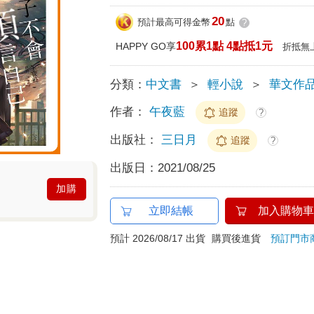
20
預計最高可得金幣
點
?
100累1點 4點抵1元
HAPPY GO享
折抵無
分類：
中文書
＞
輕小說
＞
華文作
作者：
午夜藍
追蹤
?
出版社：
三日月
追蹤
?
出版日：
2021/08/25
加購
立即結帳
加入購物車
預計 2026/08/17 出貨
購買後進貨
預訂門市