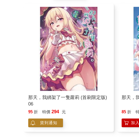
那天，我綁架了一隻蘿莉 (首刷限定版)
那天，我
06
294
95
折
特價
元
85
折
貨到通知
加