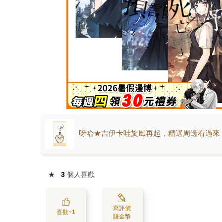
呀哈★吉伊卡哇旋風再起，精選周邊看過來
★
3
個人喜歡
寫評價
喜歡+1
賺金幣