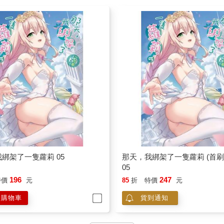
綁架了一隻蘿莉 05
那天，我綁架了一隻蘿莉 (首刷
05
196
247
特價
元
85
折
特價
元
入購物車
貨到通知
看更多