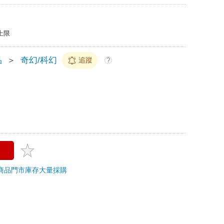
上限
品
＞
奇幻/科幻
追蹤
?
商品
門市庫存
大量採購