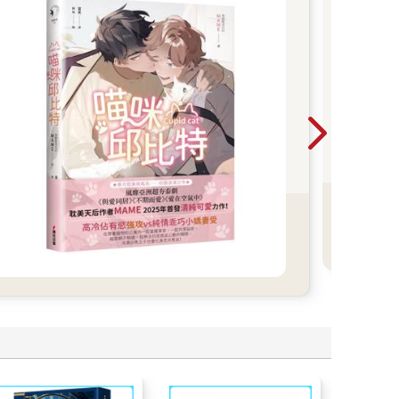
【
界
B
東立
品百
不
麼？
對了