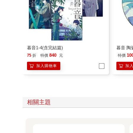
暮音1-4(含完結篇)
暮音 陶
840
10
75
折
特價
元
特價
加入購物車
加
相關主題