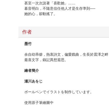
甚至一次次說著「喜歡她」……
暮音明白，不隨意信任他人才是生存準則──
她的心，卻動搖了。
作者
墨竹
余自幼乖僻，熱衷詩文，偏愛戲曲，生長於震澤之畔
最喜文字，錄記異想遐思。
繪者簡介
瀬川あをじ
ボールペンでイラストを制作しています。
使用原子筆繪圖中