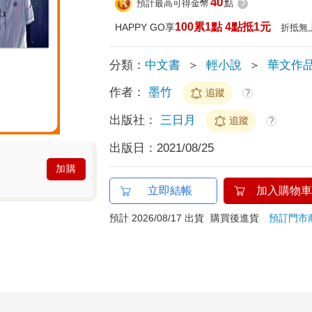
40
預計最高可得金幣
點
?
100累1點 4點抵1元
HAPPY GO享
折抵無
分類：
中文書
＞
輕小說
＞
華文作
作者：
墨竹
追蹤
?
出版社：
三日月
追蹤
?
出版日：
2021/08/25
加購
立即結帳
加入購物車
預計 2026/08/17 出貨
購買後進貨
預訂門市