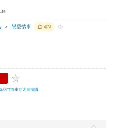
上限
品
＞
戀愛情事
追蹤
?
商品
門市庫存
大量採購