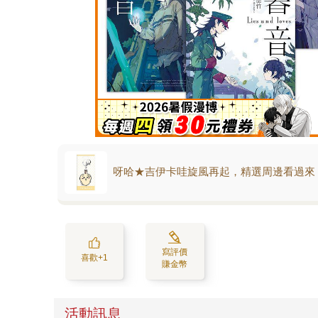
呀哈★吉伊卡哇旋風再起，精選周邊看過來
寫評價
喜歡+1
賺金幣
活動訊息