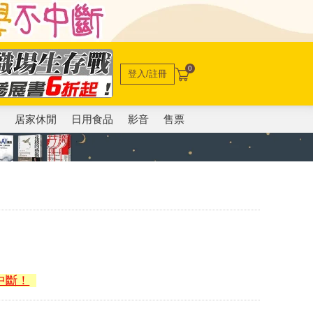
0
登入/註冊
電
居家休閒
日用食品
影音
售票
中斷！