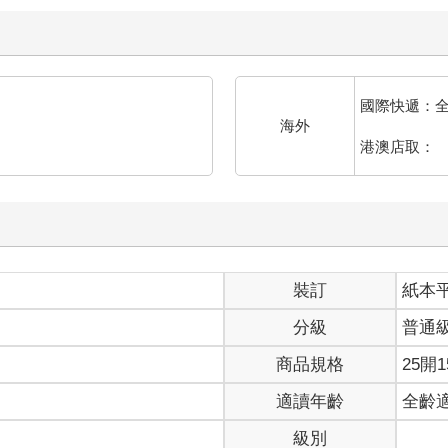
國際快遞：
海外
港澳店取：
裝訂
紙本
分級
普通
商品規格
25開1
適讀年齡
全齡
級別