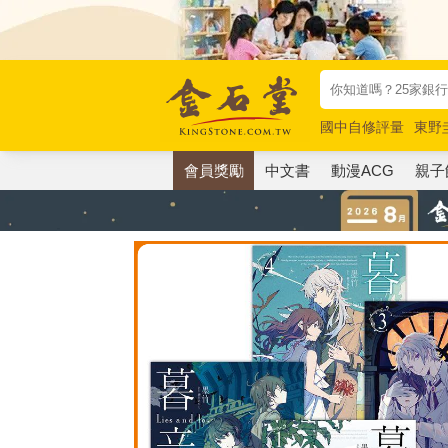
國中自修評量
東野
唯紅花綻放
奧德賽
會員獎勵
中文書
動漫ACG
親子