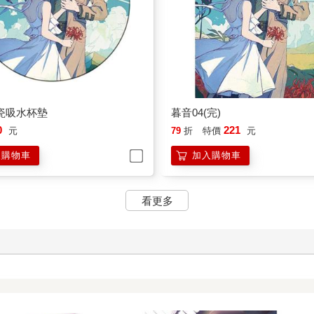
瓷吸水杯墊
暮音04(完)
0
221
元
79
折
特價
元
入購物車
加入購物車
看更多