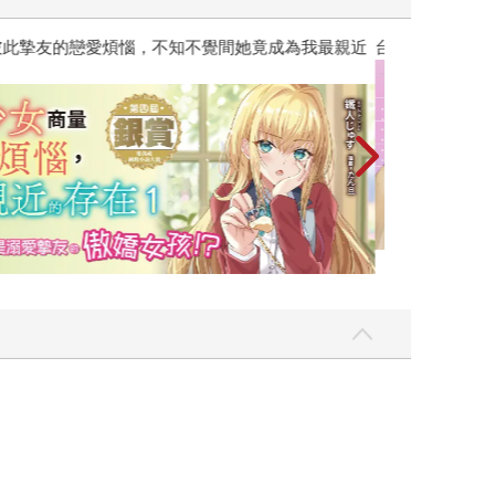
彼此摯友的戀愛煩惱，不知不覺間她竟成為我最親近
台灣角川2026