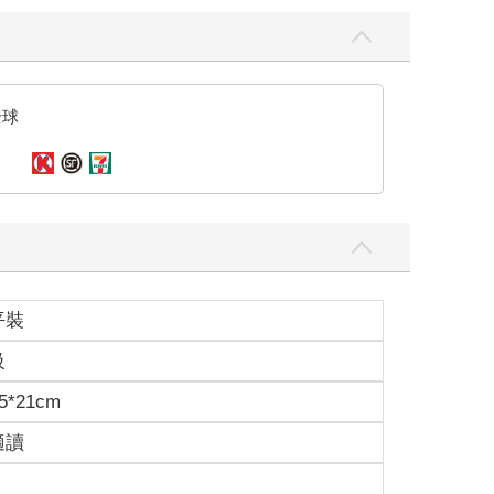
全球
平裝
級
5*21cm
適讀