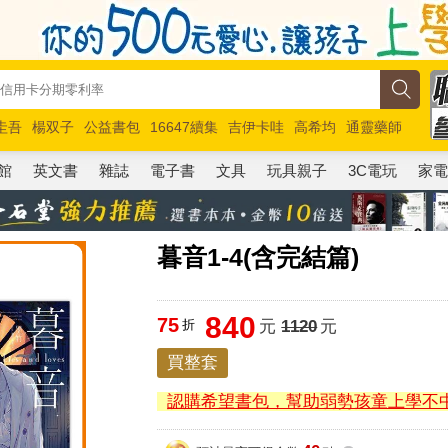
圭吾
楊双子
公益書包
16647續集
吉伊卡哇
高希均
通靈藥師
路邊攤新作
馬斯克
玩具總動員5
超慢跑
館
英文書
雜誌
電子書
文具
玩具親子
3C電玩
家
暮音1-4(含完結篇)
840
75
折
元
1120
元
買整套
認購希望書包，幫助弱勢孩童上學不