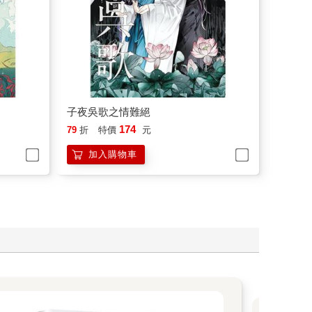
子夜吳歌之情難絕
174
79
折
特價
元
加入購物車