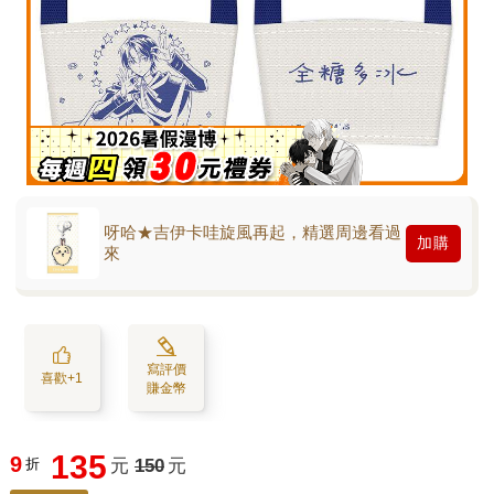
呀哈★吉伊卡哇旋風再起，精選周邊看過
加購
來
寫評價
喜歡+1
賺金幣
135
9
折
元
150
元