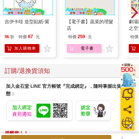
吉伊卡哇 造型貼紙-紫
【電子書】蔬菜的理髮
劇場版
店
之空
樂部 
67
259
96
折
特價
元
特價
元
特價
Pa
組
加入購物車
電子書
訂購/退換貨須知
加入金石堂 LINE 官方帳號『完成綁定』，隨時掌握出貨動
態：
提醒您！！