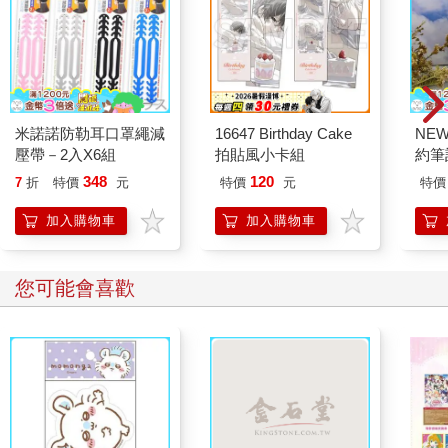
米諾諾防勒耳口罩繩減
16647 Birthday Cake
NE
壓帶－2入X6組
拍貼風小卡組
約筆
348
120
7
折
特價
元
特價
元
特價
加入購物車
加入購物車
您可能會喜歡