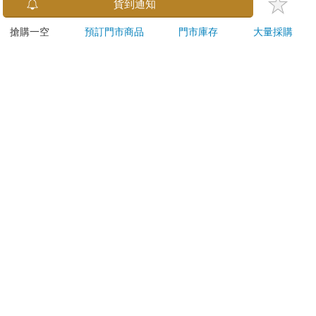
金石堂及銀行均不會請您操作ATM! 如接獲電話要求您前往
貨到通知
ATM提款機，請不要聽從指示，以免受騙上當！
搶購一空
預訂門市商品
門市庫存
大量採購
退換貨須知：
**提醒您，鑑賞期不等於試用期，退回商品須為全新狀態**
依據「消費者保護法」第19條及行政院消費者保護處公告之
「通訊交易解除權合理例外情事適用準則」，以下商品購買
後，除商品本身有瑕疵外，將不提供7天的猶豫期：
易於腐敗、保存期限較短或解約時即將逾期。（如：生
鮮食品）
依消費者要求所為之客製化給付。（客製化商品）
報紙、期刊或雜誌。（含MOOK、外文雜誌）
經消費者拆封之影音商品或電腦軟體。
非以有形媒介提供之數位內容或一經提供即為完成之線
上服務，經消費者事先同意始提供。（如：電子書、電
子雜誌、下載版軟體、虛擬商品…等）
已拆封之個人衛生用品。（如：內衣褲、刮鬍刀、除毛
刀…等）
若非上列種類商品，均享有到貨7天的猶豫期（含例假