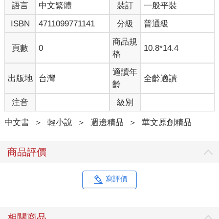
語言
中文繁體
裝訂
一般平裝
ISBN
4711099771141
分級
普通級
商品規
頁數
0
10.8*14.4
格
適讀年
出版地
台灣
全齡適讀
齡
注音
級別
中文書
＞
輕小說
＞
週邊精品
＞
華文原創精品
商品評價
寫評價
相關商品