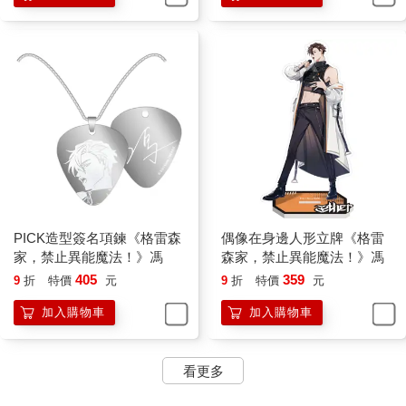
PICK造型簽名項鍊《格雷森
偶像在身邊人形立牌《格雷
家，禁止異能魔法！》馮
森家，禁止異能魔法！》馮
405
359
9
折
特價
元
9
折
特價
元
加入購物車
加入購物車
看更多