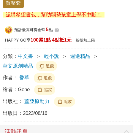
買整套
認購希望書包，幫助弱勢孩童上學不中斷！
5
預計最高可得金幣
點
?
100累1點 4點抵1元
HAPPY GO享
折抵無上限
分類：
中文書
＞
輕小說
＞
週邊精品
＞
華文原創精品
追蹤
作者：
香草
追蹤
繪者：
Gene
追蹤
出版社：
蓋亞原動力
追蹤
出版日：
2023/08/16
活動訊息