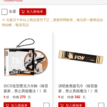
全選
加入購物車
※ 出版日十年以上商品需另下訂，調貨時間較長，無法與一般商品合
併結帳，敬請見諒。
仿CD造型壓克力吊飾《格雷
演唱會應援毛巾《格雷森
森家，禁止異能魔法！》馮
家，禁止異能魔法！》馮
270
342
9
折
特價
元
9
折
特價
元
加入購物車
加入購物車