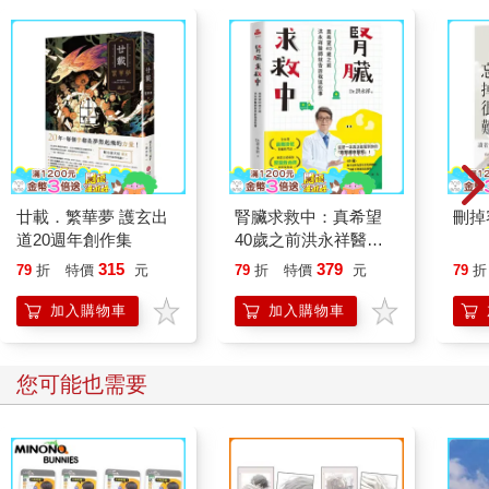
廿載．繁華夢 護玄出
腎臟求救中：真希望
刪掉
道20週年創作集
40歲之前洪永祥醫師
就告訴我這些事
315
379
79
折
特價
元
79
折
特價
元
79
折
加入購物車
加入購物車
您可能也需要