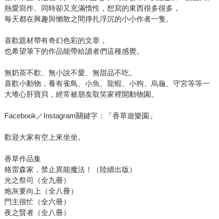
熱愛寫作、同時卻又充滿惰性，想寫的東西很多很多，
每天都在興趣與懶散之間掙扎浮沉的小小作者一隻。
喜歡題材帶有奇幻色彩的文章，
也希望筆下的作品能帶給讀者們這種感覺。
無奶茶不歡、無小說不愛、無甜品不吃。
喜歡小動物，養有雀鳥、小魚、龍蝦、小狗、烏龜、守宮等等一
大堆心肝寶貝，經常被朋友取笑家裡開動物園。
Facebook／Instagram關鍵字：「香草遊樂園」
歡迎大家有空上來坐坐。
香草作品集
格雷森家，禁止異能魔法！（陸續出版）
光之祭司（全九冊）
炮灰要向上（全八冊）
門主很忙（全六冊）
夜之賢者（全八冊）