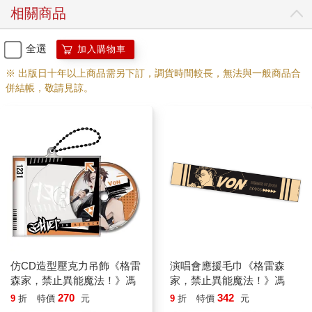
相關商品
全選
加入購物車
※ 出版日十年以上商品需另下訂，調貨時間較長，無法與一般商品合
併結帳，敬請見諒。
仿CD造型壓克力吊飾《格雷
演唱會應援毛巾《格雷森
森家，禁止異能魔法！》馮
家，禁止異能魔法！》馮
270
342
9
折
特價
元
9
折
特價
元