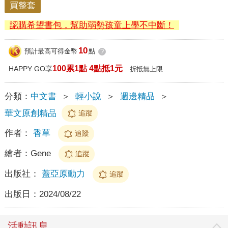
買整套
認購希望書包，幫助弱勢孩童上學不中斷！
10
預計最高可得金幣
點
?
100累1點 4點抵1元
HAPPY GO享
折抵無上限
分類：
中文書
＞
輕小說
＞
週邊精品
＞
華文原創精品
追蹤
作者：
香草
追蹤
繪者：
Gene
追蹤
出版社：
蓋亞原動力
追蹤
出版日：
2024/08/22
活動訊息