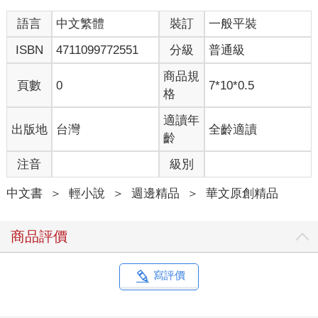
語言
中文繁體
裝訂
一般平裝
ISBN
4711099772551
分級
普通級
商品規
頁數
0
7*10*0.5
格
適讀年
出版地
台灣
全齡適讀
齡
注音
級別
中文書
＞
輕小說
＞
週邊精品
＞
華文原創精品
商品評價
寫評價