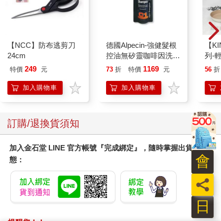
【NCC】防布逃剪刀
德國Alpecin-強健髮根
【KI
24cm
控油無矽靈咖啡因洗髮
列-
凝露375ml/瓶-C1強健
平煎
249
1169
特價
元
73
折
特價
元
56
折
髮根(護髮洗髮精/男士
調理頭皮洗髮液/0矽靈
加入購物車
加入購物車
滋潤洗頭髮水/一般髮
質適用)
訂購/退換貨須知
加入金石堂 LINE 官方帳號『完成綁定』，隨時掌握出貨動
會
態：
員
日