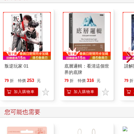
叛逆玩家 01
底層邏輯：看清這個世
請解
界的底牌
253
316
79
折
特價
元
79
折
特價
元
79
折
加入購物車
加入購物車
您可能也需要