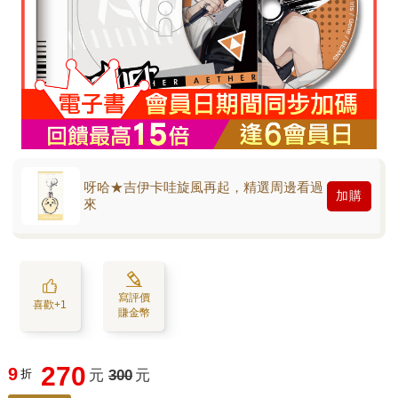
呀哈★吉伊卡哇旋風再起，精選周邊看過
加購
來
寫評價
喜歡+1
賺金幣
270
9
折
元
300
元