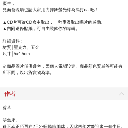
慶生，
見面會現場也請大家用力揮舞螢光棒為馮打call吧！
▲CD片可從CD盒中取出，一秒重溫取出唱片的感動。
▲內附邊條貼紙，可自由裝飾你的專輯。
詳細資料：
材質│壓克力、五金
尺寸│5x4.5cm
※商品圖片僅供參考，因個人電腦設定、商品顏色質感等可能有
所不同，以出貨實物為準。
作者
香草
雙魚座。
很不幸正巧選在2月29日降臨地球，因此四年才能迎來一個生日。