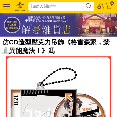
0
仿CD造型壓克力吊飾《格雷森家，禁
止異能魔法！》馮