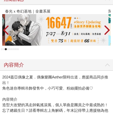
春光ｘ奇幻基地｜全書系展
閱
內容簡介
2024蓋亞偶像之夏．偶像樂團Aether限時出道，應援商品同步推
出！
角色迷你專輯吊飾發售中，小巧可愛、粉絲擺拍必備♡
內容簡介
造型大改變的馮走帥氣搖滾風，個人單曲是團員之中最成熟的！
忘了總裁生日？請看專輯左上角解碼，年末記得帶上應援物為他