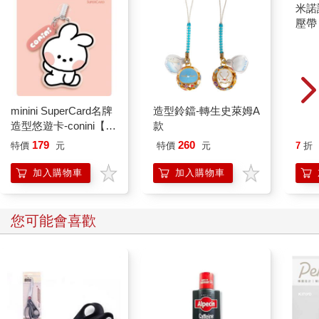
minini SuperCard名牌
造型鈴鐺-轉生史萊姆A
米諾
造型悠遊卡-conini【受
款
壓帶
託代銷】
179
260
特價
元
特價
元
7
折
加入購物車
加入購物車
您可能會喜歡