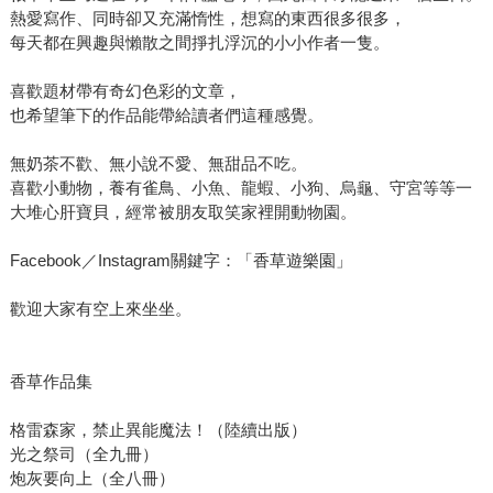
熱愛寫作、同時卻又充滿惰性，想寫的東西很多很多，
每天都在興趣與懶散之間掙扎浮沉的小小作者一隻。
喜歡題材帶有奇幻色彩的文章，
也希望筆下的作品能帶給讀者們這種感覺。
無奶茶不歡、無小說不愛、無甜品不吃。
喜歡小動物，養有雀鳥、小魚、龍蝦、小狗、烏龜、守宮等等一
大堆心肝寶貝，經常被朋友取笑家裡開動物園。
Facebook／Instagram關鍵字：「香草遊樂園」
歡迎大家有空上來坐坐。
香草作品集
格雷森家，禁止異能魔法！（陸續出版）
光之祭司（全九冊）
炮灰要向上（全八冊）