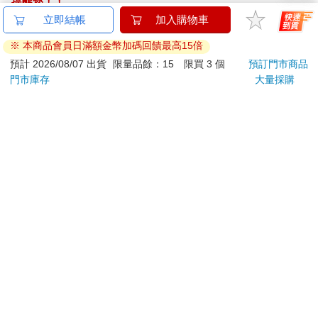
提醒您！！
金石堂及銀行均不會請您操作ATM! 如接獲電話要求您前往
ATM提款機，請不要聽從指示，以免受騙上當！
退換貨須知：
**提醒您，鑑賞期不等於試用期，退回商品須為全新狀態**
依據「消費者保護法」第19條及行政院消費者保護處公告之
「通訊交易解除權合理例外情事適用準則」，以下商品購買
後，除商品本身有瑕疵外，將不提供7天的猶豫期：
易於腐敗、保存期限較短或解約時即將逾期。（如：生
鮮食品）
依消費者要求所為之客製化給付。（客製化商品）
報紙、期刊或雜誌。（含MOOK、外文雜誌）
經消費者拆封之影音商品或電腦軟體。
非以有形媒介提供之數位內容或一經提供即為完成之線
上服務，經消費者事先同意始提供。（如：電子書、電
子雜誌、下載版軟體、虛擬商品…等）
已拆封之個人衛生用品。（如：內衣褲、刮鬍刀、除毛
刀…等）