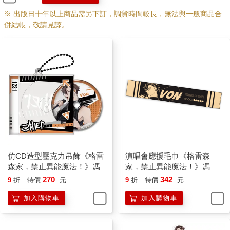
畢竟她的興趣是體操，偶爾會參加一些體操比賽。異能者的體能
比普通人強悍，要是她去參加普通人級別的比賽，那對其他選手
※ 出版日十年以上商品需另下訂，調貨時間較長，無法與一般商品合
太不公平了。
併結帳，敬請見諒。
因此柏莎不用像馮他們那般，因為要偽裝成普通人而束手束腳。
再加上念力彎湯匙雖然只是幌子，可她真正異能的效果看起來就
像是平空移動鞭子，與她申報的異能非常類似。
菲爾雖然不是柏莎所以為的普通人，可法師的動態視力與普通人
沒有區別。以他連軟鞭的軌跡也看不清楚、完全不知鞭子到底要
打哪的情況，想要阻止戰鬥根本無從出手。
菲爾心很累。他覺得自己就像在男一、男二之間阻擋的八點檔偶
像劇女主，只能盡力擋在二人之間，徒勞無功地大喊：「你們別
打了，有話好好說！」
維德情緒本就失控，此時也被柏莎打出了火氣，竟從腰間摸出一
把手槍！
仿CD造型壓克力吊飾《格雷
演唱會應援毛巾《格雷森
這把手槍與機車一樣都是從幫派奪來的物品，身為真正能夠以念
森家，禁止異能魔法！》馮
家，禁止異能魔法！》馮
力移物的異能者，即使是一片落葉，在他的操控下都有著不弱的
270
342
9
折
特價
元
9
折
特價
元
攻擊力，更別說能奪人性命的子彈了。
在怨氣影響下，維德的怒火淹沒了理智。柏莎只是想抓住並教訓
加入購物車
加入購物車
對方一頓，可維德卻是真的生出了殺心！
見維德掏出手槍，菲爾眉頭緊皺，立即察覺到要出事了！
他顧不得這麼多，滿心只想阻止對方做傻事，便直接撲了過去。