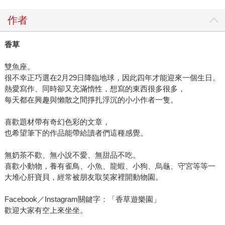
作者
香草
雙魚座。
很不幸正巧選在2月29日降臨地球，因此四年才能迎來一個生日。
熱愛寫作、同時卻又充滿惰性，想寫的東西很多很多，
每天都在興趣與懶散之間掙扎浮沉的小小作者一隻。
喜歡題材帶有奇幻色彩的文章，
也希望筆下的作品能帶給讀者們這種感覺。
無奶茶不歡、無小說不愛、無甜品不吃。
喜歡小動物，養有雀鳥、小魚、龍蝦、小狗、烏龜、守宮等等一
大堆心肝寶貝，經常被朋友取笑家裡開動物園。
Facebook／Instagram關鍵字：「香草遊樂園」
歡迎大家有空上來坐坐。