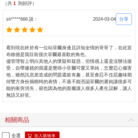
手阻止：「你們別打了！」
（共
1
則好評）
可柏莎擔心奧爾瑟亞的狀況，在場人之中，會對她出手的就只有
維德了。柏莎不知道維德怎樣傷到奧爾瑟亞的，亦擔心現在滿臉
分享
sh*****666 說：
2024-03-04
痛苦的她是否仍在遭受攻擊。
因此柏莎沒有停止進攻，她的想法很簡單，將維德的注意力引到
自己身上，要是能把人打倒或抓住就更好了。
菲爾震驚地看著嬌小纖瘦的柏莎把手上的軟鞭舞得虎虎生威，攻
看到現在終於有一位站菲爾身邊且詳知全情的哥哥了，在此宣
擊過程中竟還帶有一絲彩帶舞的影子，動作間有種說不出的韻
布維德是我目前僅次菲爾最喜歡的角色。
律。
儘管理智上明白其他人的懷疑和疑惑，但情感上還是沒辦法接
雖然柏莎身姿靈巧又迷人，但可怕的破空聲、地面被抽打出來的
受，自帶濾鏡的我還是覺得小菲爾可愛又單純，怎麼忍心傷害
凹陷痕跡，都顯示出這鞭子的可怕。要是被不知何種材質製成的
他，雖然訊息差造成的問題還挺有趣，甚至會忍不住惡趣味期
軟鞭抽中，只怕不僅皮開肉綻，連骨頭也能夠打斷！
待雙方身份揭曉時的表情，不過不能否認菲爾的遲鈍讓很多可
最恐怖的是，軟鞭舞動的軌跡忽快忽慢、難以捉摸，完全違反正
能的衝突消失，卻也因為他的面癱讓人很多人產生誤解，讓人
常的物理學，牛頓的棺材板都要壓不住了！
這是柏莎異能的效果，只要是她觸及的物件，便能暫停、倒退、
加速它動作的時間。雖然最長的干預紀錄只有短短十秒，若是操
縱活體則更短暫，然而這項異能在戰鬥中往往能達至奇效。
與偽裝成普通人的馮他們不同，柏莎的異能者身分是公開的。只
相關商品
是她在異能申報上卻作了假，對外公開的異能是開玩笑似的念力
彎湯匙。
全選
加入購物車