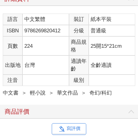
於激烈的情緒。
然而在她的心靈異能觸及維德思緒的瞬間，奧爾瑟亞彷彿被重擊
語言
中文繁體
裝訂
紙本平裝
一般發出了痛苦的悶哼。盤踞在維德體內的怨氣就像嗅到血腥味
的鯊魚，經由心靈連接迅速對奧爾瑟亞進行污染！
ISBN
9786269820412
分級
普通級
察覺到威脅，奧爾瑟亞當機立斷斷開與維德的連接。在她收回心
靈異能的同時，猛烈的負面情緒也隨之消去。
商品規
頁數
224
25開15*21cm
雖然奧爾瑟亞的反應已經很快，但怨氣的入侵依舊令她頭痛欲
格
裂。
心靈力量的接觸無形無相，一切只在瞬息之間，可柏莎還是從奧
適讀年
出版地
台灣
全齡適讀
爾瑟亞的反應看出她被攻擊了！
齡
心靈上的較量雖不見血，但比物理攻擊更為凶險。要是心靈異能
注音
級別
被反噬，奧爾瑟亞隨時會有變成傻子、植物人，甚至死亡的風
險。
中文書
＞
輕小說
＞
華文作品
＞
奇幻/科幻
因此看到奧爾瑟亞痛苦的模樣，柏莎頓時急了。她一手扶著對
方，一手摸向腰間，那束在黑色洋裝上、啞黑色的腰帶，竟在柏
莎的拉扯下化成一條軟鞭，靈活地甩向身前的維德！
商品評價
柏莎這一擊又快又準，完全沒有傷及站在二人之間的菲爾，軟鞭
就像靈蛇般往維德抽打過去。
作為體能弱雞，菲爾甚至看不清柏莎的動作，只見身邊閃過一道
寫評價
伴隨破空之聲的殘影，直至維德閃避後他才反應過來，焦急地揮