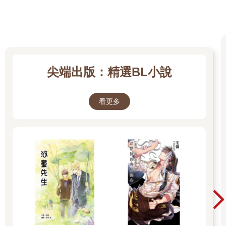
身為紛爭的起因，奧爾瑟亞一直想找機會打斷雙方。見他們因菲
爾的介入停了手，奧爾瑟亞強忍不適上前拉住了柏莎：「我沒
事⋯⋯別打了。」
但奧爾瑟亞的狀態看起來非常糟糕，只見她臉色煞白，行動時搖
搖欲墜，似乎下一秒便要暈倒，完全不像沒事的模樣。
柏莎連忙收起軟鞭，扶住站不穩的對方。鞭子在她手中如臂使
尖端出版：精選BL小說
指，輕巧纏上她的腰間，再次變回平平無奇的腰帶。
看到柏莎偃旗息鼓，維德也沒有與她繼續對抗的意思，垂下了對
著她的槍口。此時菲爾依然死死抱住維德，就怕他衝動之下做出
看更多
任何會後悔終生的錯事。
維德比菲爾稍高一些，垂下眼簾便能看到菲爾毛茸茸的頭頂。環
抱著自己的手臂抱得很緊，卻非常溫暖。
這還是維德初次與這個新認識的弟弟如此親近⋯⋯
（更多精彩內容，請見《格雷森家，禁止異能魔法！ 3》）