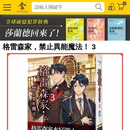
0
格雷森家，禁止異能魔法！ 3