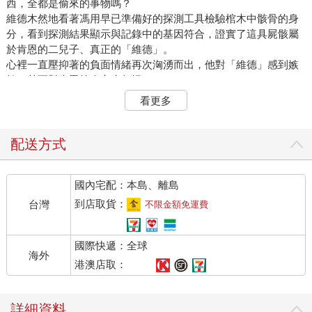
西，全都是偷來的事物嗎？
維德木然地看著馮用早已準備好的探測工具檢驗棺木中骸骨的身
分，看到探測結果顯示與記錄中的基因符合，證實了這具屍骸屬
於肯恩的二兒子、真正的「維德」。
心裡一直壓抑著的負面情緒再次洶湧而出，他對「維德」感到嫉
妒，甚至對肯恩等人心生怨恨。
明明我也是維德啊！
看更多
複製人與原主的基因是一樣的，即使用檢測工具進行測試，我也
可以符合基因要求。
為什麼你們寧可執著於一個死人，也不願意看看活生生的我？
配送方式
想到自己同樣擁有「維德」的基因，也有「維德」的記憶，甚至
擁有「維德」的感情⋯⋯可重要的家人卻不願意承認自己，這令
國內宅配：本島、離島
維德的情緒瞬間失控。
他好想破壞眼前的一切！
到店取貨：
台灣
不限金額免運費
殺掉那些不願接納他的親人，破壞那具名為「維德」的骸骨！
可是⋯⋯為什麼要這樣做？
國際快遞：全球
腦海中代表理智的聲音掙扎著詢問了一句，維德的殺意稍微平息
海外
了一瞬，卻在怨氣的激發下變得更加猛烈。
港澳店取：
哪有這麼多「為什麼」？
發洩心裡的恨意與怒火，需要任何理由嗎!?
詳細資料
奧爾瑟亞最先察覺到維德的失控，她立即使用異能想安撫對方過