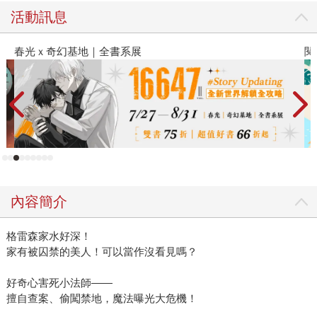
活動訊息
春光ｘ奇幻基地｜全書系展
閱
內容簡介
格雷森家水好深！
家有被囚禁的美人！可以當作沒看見嗎？
好奇心害死小法師——
擅自查案、偷闖禁地，魔法曝光大危機！