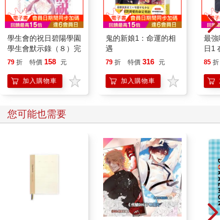
學生會的祝日碧陽學園
鬼的新娘1：命運的相
最強
學生會默示錄（８）完
遇
日1
血鬼
158
316
79
折
特價
元
79
折
特價
元
85
折
限定
加入購物車
加入購物車
您可能也需要