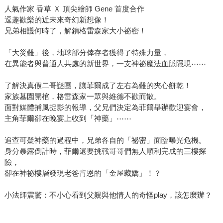
人氣作家 香草 Ｘ 頂尖繪師 Gene 首度合作
逗趣歡樂的近未來奇幻新想像！
兄弟相護何時了，解鎖格雷森家大小祕密！
「大災難」後，地球部分倖存者獲得了特殊力量，
在異能者與普通人共處的新世界，一支神祕魔法血脈隱現⋯⋯
了解決真假二哥謎團，讓菲爾成了左右為難的夾心餅乾！
家族墓園開棺，格雷森家一眾與維德不歡而散。
面對媒體捕風捉影的報導，父兄們決定為菲爾舉辦歡迎宴會，
主角菲爾卻在晚宴上收到「神藥」⋯⋯
追查可疑神藥的過程中，兄弟各自的「祕密」面臨曝光危機。
身分暴露倒計時，菲爾還要挑戰哥哥們無人順利完成的三樓探
險，
卻在神祕樓層發現老爸肯恩的「金屋藏嬌」！？
小法師震驚：不小心看到父親與他情人的奇怪play，該怎麼辦？