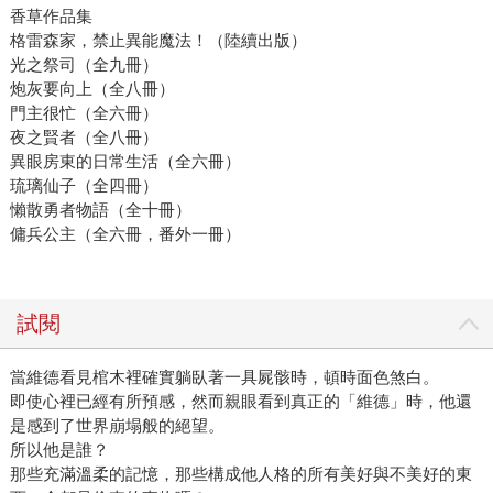
香草作品集
格雷森家，禁止異能魔法！（陸續出版）
光之祭司（全九冊）
炮灰要向上（全八冊）
門主很忙（全六冊）
夜之賢者（全八冊）
異眼房東的日常生活（全六冊）
琉璃仙子（全四冊）
懶散勇者物語（全十冊）
傭兵公主（全六冊，番外一冊）
試閱
當維德看見棺木裡確實躺臥著一具屍骸時，頓時面色煞白。
即使心裡已經有所預感，然而親眼看到真正的「維德」時，他還
是感到了世界崩塌般的絕望。
所以他是誰？
那些充滿溫柔的記憶，那些構成他人格的所有美好與不美好的東