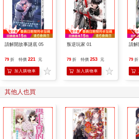
請解開故事謎底 05
叛逆玩家 01
請解
221
253
79
折
特價
元
79
折
特價
元
79
折
加入購物車
加入購物車
其他人也買