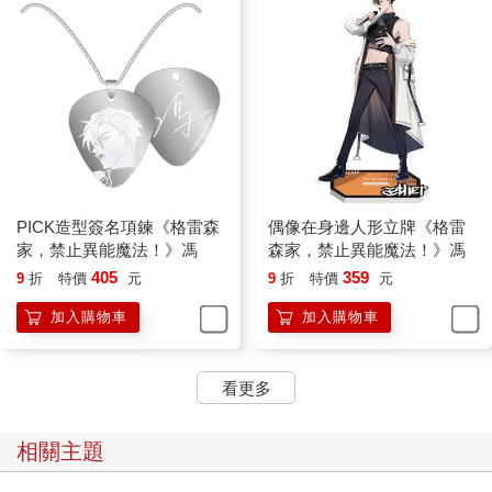
所有人都猜不到菲爾會突然做出這麼瘋狂的舉動，格雷森家的眾
人因為菲爾的輕率嚇得心頭狂跳，柏莎則是連忙把甩向菲爾背部
的軟鞭撤回。
至於維德⋯⋯對於由始至終都在維護自己的菲爾，即使情緒失
控，他潛意識仍把對方歸為無害，動作遲滯了片刻便被菲爾一把
抱住！
不管不顧地成功攔腰抱到人後，菲爾立刻發動手上的魔法飾物。
今天前來掃墓的他穿了一身黑，佩戴在身上的魔法飾物也不例
外，全都是低調的黑色。像這枚黑色袖釦，上面鑲嵌的正是烏雞
PICK造型簽名項鍊《格雷森
偶像在身邊人形立牌《格雷
翡翠。
家，禁止異能魔法！》馮
森家，禁止異能魔法！》馮
在翡翠能量的籠罩下，張牙舞爪的怨氣不甘似地扭動幾下後，再
405
359
9
折
特價
元
9
折
特價
元
次隱沒到維德體內，他的一身殺氣漸漸被安撫下來。
菲爾總算鬆了口氣，雖然還有很多事情尚未解決，但喚回維德的
加入購物車
加入購物車
理智是最重要的一步。
相較放鬆下來的菲爾，其他人則處於驚恐狀態——他們都被菲爾
突如其來的魯莽嚇死了！
看更多
蓋倫甚至想要使用異能救回菲爾，卻在出手前被馮拉住：「等
等！維德沒有攻擊菲爾，現在別刺激他。」
相關主題
維德與菲爾距離太近了，只需一瞬便能取菲爾性命，就連原本與
維德交手的柏莎都不敢動。