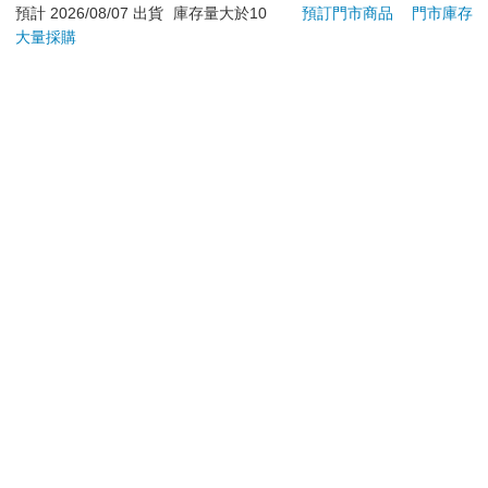
預計 2026/08/07 出貨
庫存量大於10
預訂門市商品
門市庫存
大量採購
立即代訂
加入購物車
訂購/退換貨須知
加入金石堂 LINE 官方帳號『完成綁定』，隨時掌握出貨動
態：
提醒您！！
金石堂及銀行均不會請您操作ATM! 如接獲電話要求您前往
ATM提款機，請不要聽從指示，以免受騙上當！
退換貨須知：
**提醒您，鑑賞期不等於試用期，退回商品須為全新狀態**
依據「消費者保護法」第19條及行政院消費者保護處公告之