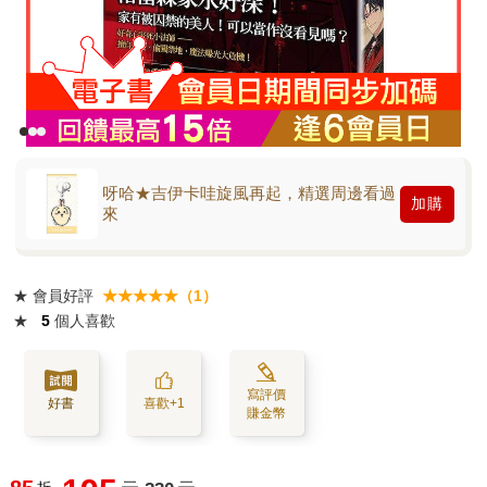
呀哈★吉伊卡哇旋風再起，精選周邊看過
加購
來
★
會員好評
★★★★★（1）
★
5
個人喜歡
寫評價
好書
喜歡+1
賺金幣