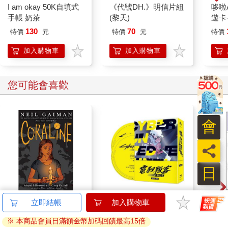
I am okay 50K自填式
《代號DH.》明信片組
哆啦A
手帳 奶茶
(黎天)
遊卡
代銷
130
70
特價
元
特價
元
特價
加入購物車
加入購物車
您可能會喜歡
會
員
日
Coraline
電馭叛客：邊緣行者
吉伊
立即結帳
加入購物車
(藍光典藏版)
※ 本商品會員日滿額金幣加碼回饋最高15倍
547
2077
9
折
特價
元
特價
元
96
折