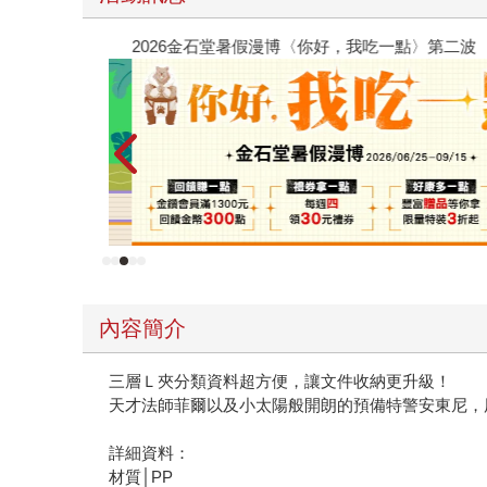
2026金石堂暑假漫博〈你好，我吃一點〉第二波
內容簡介
三層Ｌ夾分類資料超方便，讓文件收納更升級！
天才法師菲爾以及小太陽般開朗的預備特警安東尼，
詳細資料：
材質│PP