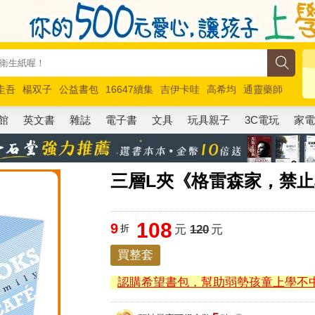
圭吾
楊双子
公益書包
16647續集
吉伊卡哇
高希均
通靈藥師
路邊攤新作
馬斯克
玩具總動員5
超慢跑
館
英文書
雜誌
電子書
文具
玩具親子
3C電玩
家
三層L夾《格雷森家，禁
108
9
折
元
120
元
買整套
認購希望書包，幫助弱勢孩童上學不