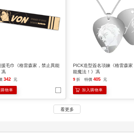
應援毛巾《格雷森家，禁止異能
PICK造型簽名項鍊《格雷森
》馮
能魔法！》馮
342
405
價
元
9
折
特價
元
入購物車
加入購物車
看更多