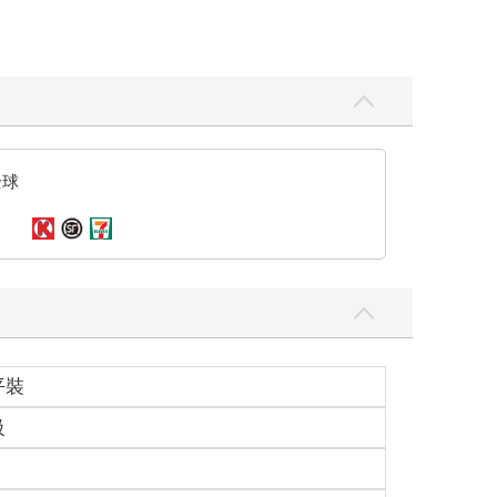
全球
平裝
級