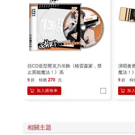
仿CD造型壓克力吊飾《格雷森家，禁
演唱會
止異能魔法！》馮
魔法！
270
9
折
特價
元
9
折
特
加入購物車
加
相關主題