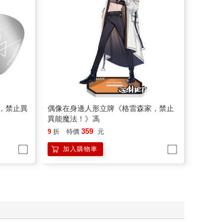
家，禁止異
偶像在身邊人形立牌《格雷森家，禁止
異能魔法！》馮
359
9
折
特價
元
加入購物車