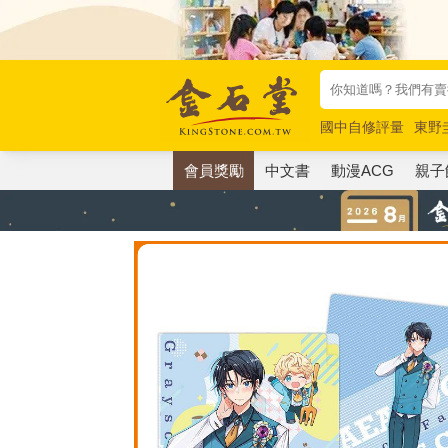
國中自修評量
東野
唯紅花綻放
奧德賽
會員獎勵
中文書
動漫ACG
親子