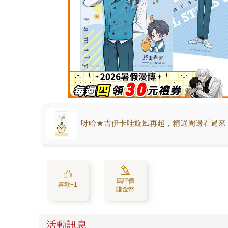
呀哈★吉伊卡哇旋風再起，精選周邊看過來
寫評價
喜歡+1
賺金幣
活動訊息