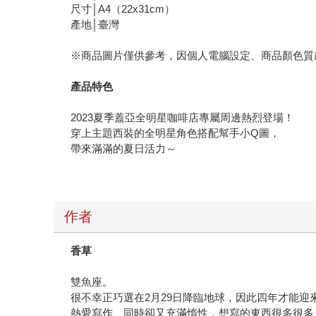
尺寸│A4（22x31cm）
產地│臺灣
※商品圖片僅供參考，因個人電腦設定、商品顏色質
產品特色
2023夏季蓋亞全明星咖啡店專屬周邊熱烈登場！
穿上主題西裝的全明星角色搭配幫手小Q圖，
帶來滿滿的夏日活力～
作者
香草
雙魚座。
很不幸正巧選在2月29日降臨地球，因此四年才能迎
熱愛寫作、同時卻又充滿惰性，想寫的東西很多很多