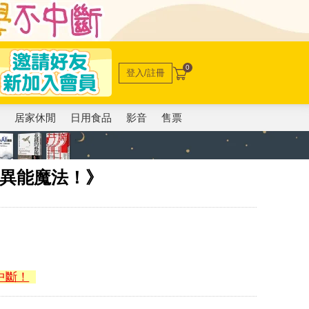
0
登入/註冊
電
居家休閒
日用食品
影音
售票
止異能魔法！》
中斷！