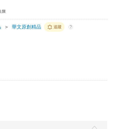
上限
品
＞
華文原創精品
追蹤
?