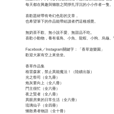
每天都在興趣與懶散之間掙扎浮沉的小小作者一隻。
喜歡題材帶有奇幻色彩的文章，
也希望筆下的作品能帶給讀者們這種感覺。
無奶茶不歡、無小說不愛、無甜品不吃。
喜歡小動物，養有雀鳥、小魚、龍蝦、小狗、烏龜、
Facebook／Instagram關鍵字：「香草遊樂園」
歡迎大家有空上來坐坐。
香草作品集
格雷森家，禁止異能魔法！（陸續出版）
光之祭司（全九冊）
炮灰要向上（全八冊）
門主很忙（全六冊）
夜之賢者（全八冊）
異眼房東的日常生活（全六冊）
琉璃仙子（全四冊）
懶散勇者物語（全十冊）