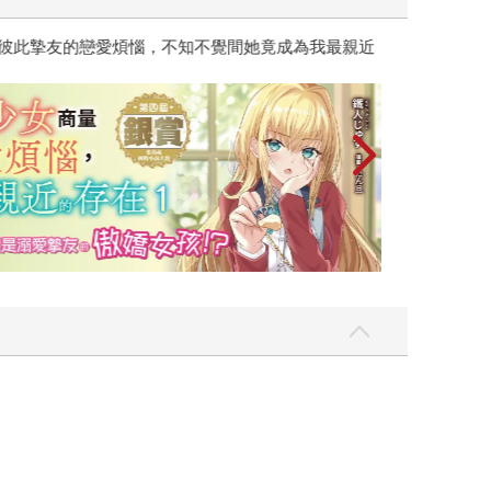
彼此摯友的戀愛煩惱，不知不覺間她竟成為我最親近
台灣角川2026