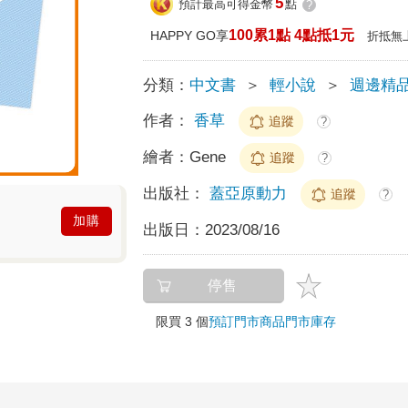
5
預計最高可得金幣
點
?
100累1點 4點抵1元
HAPPY GO享
折抵無
分類：
中文書
＞
輕小說
＞
週邊精
作者：
香草
追蹤
?
繪者：
Gene
追蹤
?
出版社：
蓋亞原動力
追蹤
?
加購
出版日：
2023/08/16
停售
限買 3 個
預訂門市商品
門市庫存