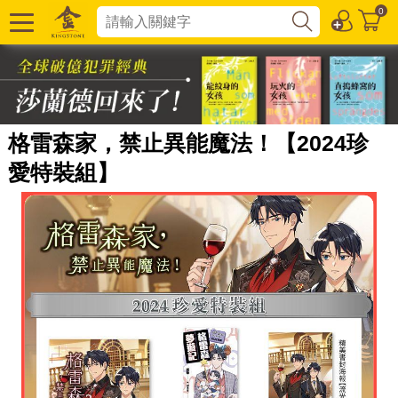
0
格雷森家，禁止異能魔法！【2024珍
愛特裝組】