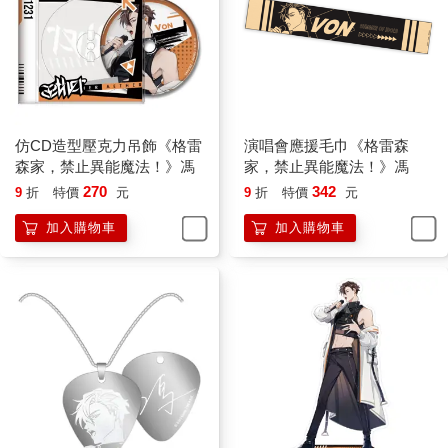
仿CD造型壓克力吊飾《格雷
演唱會應援毛巾《格雷森
森家，禁止異能魔法！》馮
家，禁止異能魔法！》馮
270
342
9
折
特價
元
9
折
特價
元
加入購物車
加入購物車