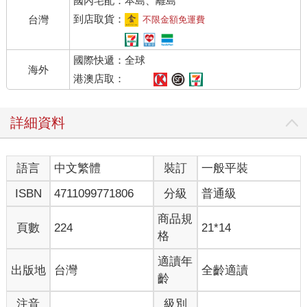
國內宅配：本島、離島
到店取貨：
台灣
不限金額免運費
國際快遞：全球
海外
港澳店取：
詳細資料
語言
中文繁體
裝訂
一般平裝
ISBN
4711099771806
分級
普通級
商品規
頁數
224
21*14
格
適讀年
出版地
台灣
全齡適讀
齡
注音
級別