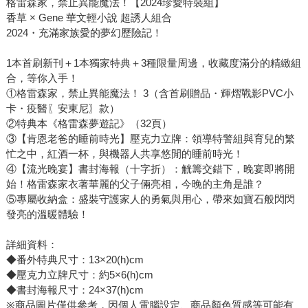
格雷森家，禁止異能魔法！【2024珍愛特裝組】
香草 × Gene 華文輕小說 超誘人組合
2024・充滿家族愛的夢幻歷險記！
1本首刷新刊＋1本獨家特典＋3種限量周邊，收藏度滿分的精緻組
合，等你入手！
①格雷森家，禁止異能魔法！ 3（含首刷贈品・輝熠戰影PVC小
卡・疫醫〖安東尼〗款）
②特典本《格雷森夢遊記》（32頁）
③【肯恩老爸的睡前時光】壓克力立牌：領導特警組與育兒的繁
忙之中，紅酒一杯，與機器人共享悠閒的睡前時光！
④【流光晚宴】書封海報（十字折）：觥籌交錯下，晚宴即將開
始！格雷森家衣著華麗的父子倆亮相，今晚的主角是誰？
⑤專屬收納盒：盛裝守護家人的勇氣與用心，帶來如寶石般閃閃
發亮的溫暖體驗！
詳細資料：
◆番外特典尺寸：13×20(h)cm
◆壓克力立牌尺寸：約5×6(h)cm
◆書封海報尺寸：24×37(h)cm
※商品圖片僅供參考，因個人電腦設定、商品顏色質感等可能有