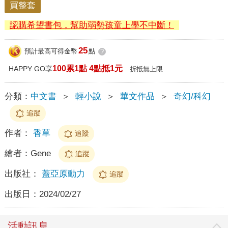
買整套
認購希望書包，幫助弱勢孩童上學不中斷！
25
預計最高可得金幣
點
?
100累1點 4點抵1元
HAPPY GO享
折抵無上限
分類：
中文書
＞
輕小說
＞
華文作品
＞
奇幻/科幻
追蹤
作者：
香草
追蹤
繪者：
Gene
追蹤
出版社：
蓋亞原動力
追蹤
出版日：
2024/02/27
活動訊息