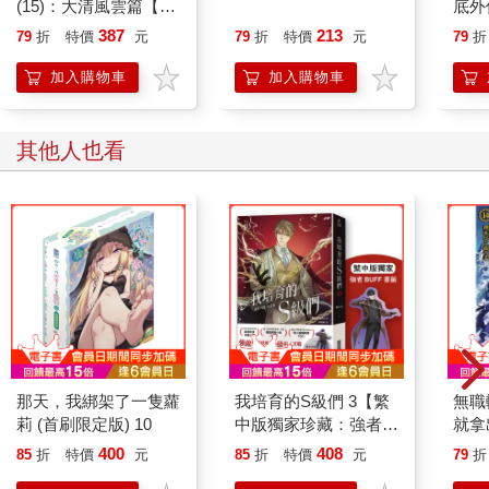
(15)：大清風雲篇【萌
底外
貓漫畫學歷史】
387
213
79
折
特價
元
79
折
特價
元
79
折
加入購物車
加入購物車
其他人也看
那天，我綁架了一隻蘿
我培育的S級們 3【繁
無職
莉 (首刷限定版) 10
中版獨家珍藏：強者
就拿
BUFF書籤–垓埏公會
400
408
85
折
特價
元
85
折
特價
元
79
折
長韓宥賢】