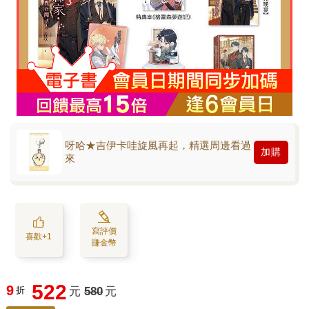
呀哈★吉伊卡哇旋風再起，精選周邊看過
加購
來
寫評價
喜歡+1
賺金幣
522
9
折
元
580
元