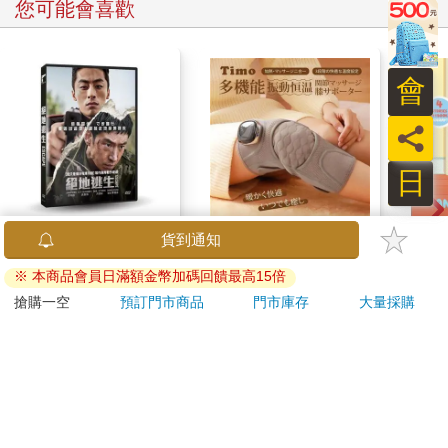
您可能會喜歡
會
員
日
絕地逃生 DVD
【Timo】多功能震動
Blue
貨到通知
恆溫關節按摩 (膝蓋/
Other
※ 本商品會員日滿額金幣加碼回饋最高15倍
肩/手肘通用) 無線充電
Stori
399
690
特價
元
特價
元
9
折
1290
加熱護膝 智能震動護
Hoor
搶購一空
預訂門市商品
門市庫存
大量採購
膝熱敷 【單入組】
加入購物車
加入購物車
訂購/退換貨須知
加入金石堂 LINE 官方帳號『完成綁定』，隨時掌握出貨動