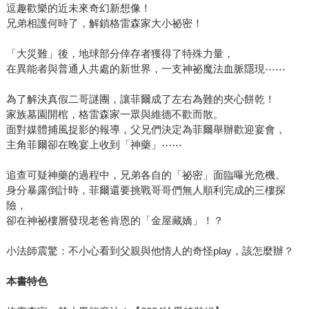
逗趣歡樂的近未來奇幻新想像！
兄弟相護何時了，解鎖格雷森家大小祕密！
「大災難」後，地球部分倖存者獲得了特殊力量，
在異能者與普通人共處的新世界，一支神祕魔法血脈隱現⋯⋯
為了解決真假二哥謎團，讓菲爾成了左右為難的夾心餅乾！
家族墓園開棺，格雷森家一眾與維德不歡而散。
面對媒體捕風捉影的報導，父兄們決定為菲爾舉辦歡迎宴會，
主角菲爾卻在晚宴上收到「神藥」⋯⋯
追查可疑神藥的過程中，兄弟各自的「祕密」面臨曝光危機。
身分暴露倒計時，菲爾還要挑戰哥哥們無人順利完成的三樓探
險，
卻在神祕樓層發現老爸肯恩的「金屋藏嬌」！？
小法師震驚：不小心看到父親與他情人的奇怪play，該怎麼辦？
本書特色