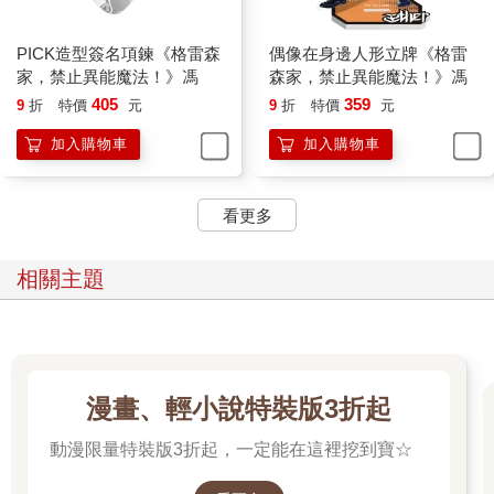
PICK造型簽名項鍊《格雷森
偶像在身邊人形立牌《格雷
家，禁止異能魔法！》馮
森家，禁止異能魔法！》馮
405
359
9
折
特價
元
9
折
特價
元
加入購物車
加入購物車
看更多
相關主題
漫畫、輕小說特裝版3折起
動漫限量特裝版3折起，一定能在這裡挖到寶☆