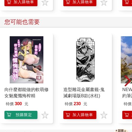
加入購物車
加入購物車
您可能也需要
向什麼都能做的軟萌修
造型雕花金屬書籤-鬼
NE
女魅魔懺悔榨精
滅劇場版B款(水柱)
約筆
300
230
特價
元
特價
元
特價
預購限定
加入購物車