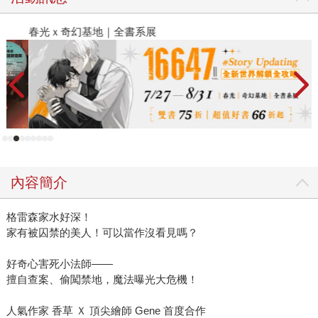
春光ｘ奇幻基地｜全書系展
閱
內容簡介
格雷森家水好深！
家有被囚禁的美人！可以當作沒看見嗎？
好奇心害死小法師——
擅自查案、偷闖禁地，魔法曝光大危機！
人氣作家 香草 Ｘ 頂尖繪師 Gene 首度合作