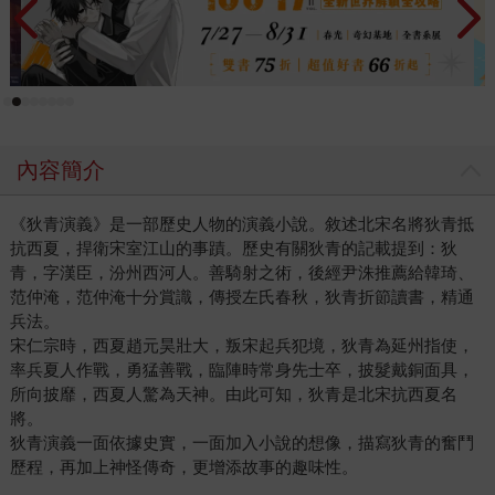
內容簡介
《狄青演義》是一部歷史人物的演義小說。敘述北宋名將狄青抵
抗西夏，捍衛宋室江山的事蹟。歷史有關狄青的記載提到：狄
青，字漢臣，汾州西河人。善騎射之術，後經尹洙推薦給韓琦、
范仲淹，范仲淹十分賞識，傳授左氏春秋，狄青折節讀書，精通
兵法。
宋仁宗時，西夏趙元昊壯大，叛宋起兵犯境，狄青為延州指使，
率兵夏人作戰，勇猛善戰，臨陣時常身先士卒，披髮戴銅面具，
所向披靡，西夏人驚為天神。由此可知，狄青是北宋抗西夏名
將。
狄青演義一面依據史實，一面加入小說的想像，描寫狄青的奮鬥
歷程，再加上神怪傳奇，更增添故事的趣味性。