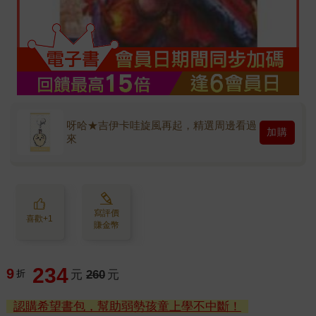
呀哈★吉伊卡哇旋風再起，精選周邊看過
加購
來
寫評價
喜歡+1
賺金幣
234
9
折
元
260
元
認購希望書包，幫助弱勢孩童上學不中斷！