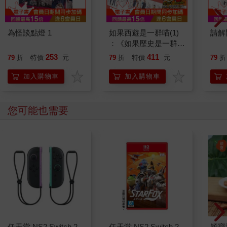
為怪談點燈 1
如果西遊是一群喵(1)
請解
：《如果歷史是一群
喵》作者最新力作，附
253
411
79
折
特價
元
79
折
特價
元
79
折
【首卷特典】拉頁
加入購物車
加入購物車
您可能也需要
任天堂 NS2 Switch 2
任天堂 NS2 Switch 2
穎寶