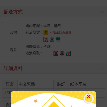
配送方式
國內宅配：本島、離島
到店取貨：
台灣
不限金額免運費
國際快遞：全球
海外
港澳店取：
詳細資料
語言
中文繁體
裝訂
紙本平裝
ISBN
9789574501854
分級
普通級
商品規
頁數
416
25開15*21cm