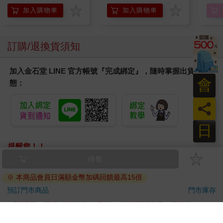
加入購物車
加入購物車
訂購/退換貨須知
加入金石堂 LINE 官方帳號『完成綁定』，隨時掌握出貨動
會
態：
員
日
提醒您！！
金石堂及銀行均不會請您操作ATM! 如接獲電話要求您前往
停售
ATM提款機，請不要聽從指示，以免受騙上當！
※ 本商品會員日滿額金幣加碼回饋最高15倍
退換貨須知：
預訂門市商品
門市庫存
**提醒您，鑑賞期不等於試用期，退回商品須為全新狀態**
依據「消費者保護法」第19條及行政院消費者保護處公告之