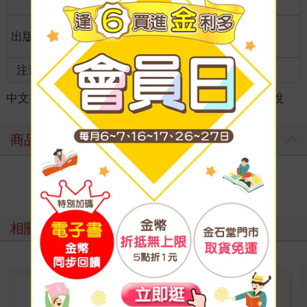
格
適讀年
出版地
台灣
全齡適讀
齡
注音
級別
中文書
＞
文學
＞
歷史/武俠小說
＞
中國歷史小說
商品評價
寫評價
相關主題
【一起追劇】最熱影視改編