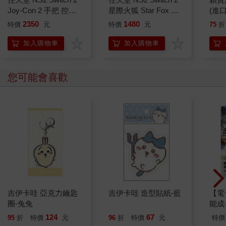
Joy-Con 2 手把 控制
星際火狐 Star Fox 重
(進
器 淺紫 / 淺綠（台灣
製版（中文版）
2350
1480
特價
元
特價
元
75
折
公司貨）
加入購物車
加入購物車
您可能會喜歡
吉伊卡哇 亞克力鑰匙
吉伊卡哇 造型貼紙-藍
【電
圈-兔兔
能成
我的
124
67
95
折
特價
元
96
折
特價
元
特價