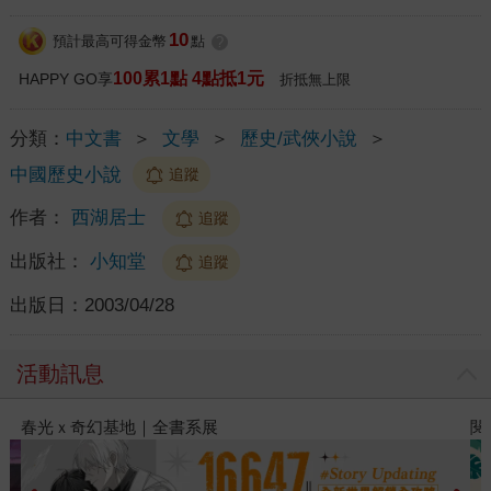
10
預計最高可得金幣
點
?
100累1點 4點抵1元
HAPPY GO享
折抵無上限
分類：
中文書
＞
文學
＞
歷史/武俠小說
＞
中國歷史小說
追蹤
作者：
西湖居士
追蹤
出版社：
小知堂
追蹤
出版日：
2003/04/28
活動訊息
閱讀漫遊錄-2026上半年暢銷榜