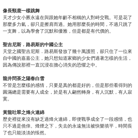
像長頸鹿一樣跳舞
天才少女小厥永遠在與跟她年齡不相稱的人對峙交戰。可是花了
那麼多力氣，卻只是擦肩而過。她用那麼長的時間，不過只跳了
一支舞，以為學會了沉默和優雅，但是都是有代價的。
聖吉尼斯．路易斯的中國公主
天堂之國聖吉尼斯．路易斯發放了幾十萬護照，卻只住了一位來
自中國的嘉嘉公主，她只想知道家鄉的少女們過著怎樣的生活，
因為傳說那裡一直沉浸在擔心消失的恐懼之中。
龍井問茶之陽春白雪
不管是怎麼樣的感情，只要是真的都是好的，但是那些看得到的
圓滿總是需要有人成全，於是有人翩然轉身，有人沉默，有人寂
寞。
黃龍吐翠之烽火連綿
歷史裡從來沒有缺乏過烽火連綿，即便戰爭成全了一段感情，也
只不過是僥倖。烽煙之下，失去的永遠無法被快樂填平，時間長
了也只能淡淡的悵然。