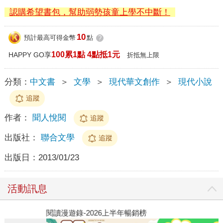
認購希望書包，幫助弱勢孩童上學不中斷！
10
預計最高可得金幣
點
?
100累1點 4點抵1元
HAPPY GO享
折抵無上限
分類：
中文書
＞
文學
＞
現代華文創作
＞
現代小說
追蹤
作者：
聞人悅閱
追蹤
出版社：
聯合文學
追蹤
出版日：
2013/01/23
活動訊息
閱讀漫遊錄-2026上半年暢銷榜
飢