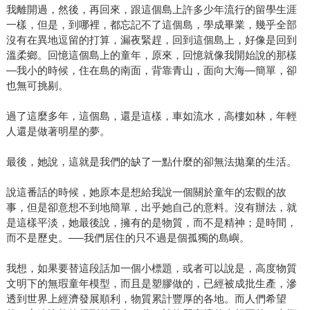
我離開過，然後，再回來，跟這個島上許多少年流行的留學生涯
一樣，但是，到哪裡，都忘記不了這個島，學成畢業，幾乎全部
沒有在異地逗留的打算，漏夜緊趕，回到這個島上，好像是回到
溫柔鄉。回憶這個島上的童年，原來，回憶就像我開始說的那樣
—我小的時候，住在島的南面，背靠青山，面向大海—簡單，卻
也無可挑剔。
過了這麼多年，這個島，還是這樣，車如流水，高樓如林，年輕
人還是做著明星的夢。
最後，她說，這就是我們的缺了一點什麼的卻無法拋棄的生活。
說這番話的時候，她原本是想給我說一個關於童年的宏觀的故
事，但是卻意想不到地簡單，出乎她自己的意料。沒有辦法，就
是這樣平淡，她最後說，擁有的是物質，而不是精神；是時間，
而不是歷史。──我們居住的只不過是個孤獨的島嶼。
我想，如果要替這段話加一個小標題，或者可以說是，高度物質
文明下的無瑕童年模型，而且是塑膠做的，已經被成批生產，滲
透到世界上經濟發展順利，物質累計豐厚的各地。而人們希望