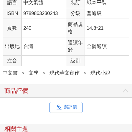
語言
中文繁體
裝訂
紙本平裝
ISBN
9789863230243
分級
普通級
商品規
頁數
240
14.8*21
格
適讀年
出版地
台灣
全齡適讀
齡
注音
級別
中文書
＞
文學
＞
現代華文創作
＞
現代小說
商品評價
寫評價
相關主題