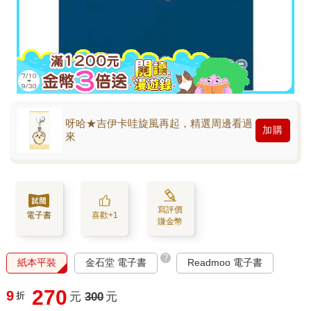
呀哈★吉伊卡哇旋風再起，精選周邊看過
加購
來
寫評價
電子書
喜歡+1
賺金幣
?
紙本平裝
金石堂 電子書
Readmoo 電子書
270
9
折
元
300
元