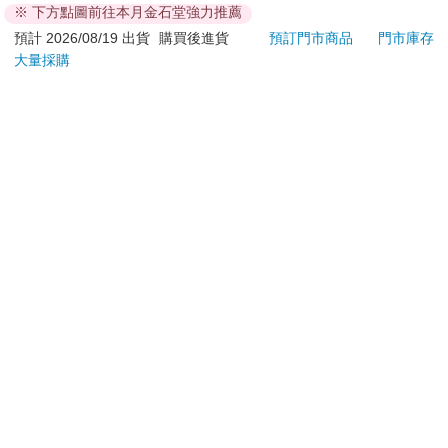
※ 下方點圖前往本月金石堂強力推薦
退換貨須知：
預計 2026/08/19 出貨
購買後進貨
預訂門市商品
門市庫存
大量採購
**提醒您，鑑賞期不等於試用期，退回商品須為全新狀態**
依據「消費者保護法」第19條及行政院消費者保護處公告之
「通訊交易解除權合理例外情事適用準則」，以下商品購買
後，除商品本身有瑕疵外，將不提供7天的猶豫期：
易於腐敗、保存期限較短或解約時即將逾期。（如：生
鮮食品）
依消費者要求所為之客製化給付。（客製化商品）
報紙、期刊或雜誌。（含MOOK、外文雜誌）
經消費者拆封之影音商品或電腦軟體。
非以有形媒介提供之數位內容或一經提供即為完成之線
上服務，經消費者事先同意始提供。（如：電子書、電
子雜誌、下載版軟體、虛擬商品…等）
已拆封之個人衛生用品。（如：內衣褲、刮鬍刀、除毛
刀…等）
若非上列種類商品，均享有到貨7天的猶豫期（含例假
日）。
辦理退換貨時，商品（組合商品恕無法接受單獨退貨）必須