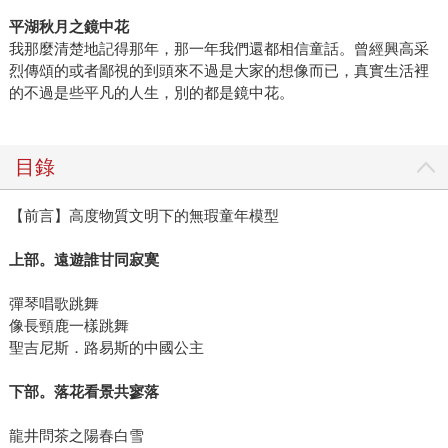
平湖秋月之鏡中花
我那麼清楚地記得那年，那一年我們還都相信童話。曾經興高采
烈傳頌的或者鄙視的到頭來不過是大家的想像而已，真實生活裡
的不過是些平凡的人生，別的都是鏡中花。
目錄
【前言】高度物質文明下的無瑕童年模型
上部。遠遊誰甘同寂寞
彈琴唱歌跳舞
像長頸鹿一樣跳舞
聖吉尼斯．路易斯的中國公主
下部。落花看景共寥落
龍井問茶之陽春白雪