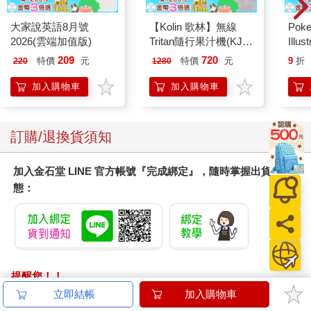
大家說英語8月號
【Kolin 歌林】無線
Poke
2026(雲端加值版)
Tritan隨行果汁機(KJE-
Illus
MN502)
Poke
209
720
特價
元
特價
元
9
折
220
1280
(Pokemo
Pres
加入購物車
加入購物車
訂購/退換貨須知
加入金石堂 LINE 官方帳號『完成綁定』，隨時掌握出貨動
態：
提醒您！！
金石堂及銀行均不會請您操作ATM! 如接獲電話要求您前往
立即結帳
加入購物車
ATM提款機，請不要聽從指示，以免受騙上當！