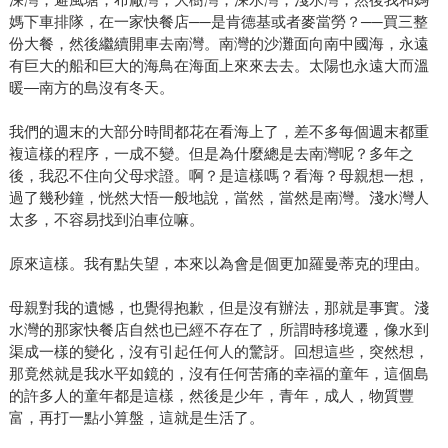
媽下車排隊，在一家快餐店──是肯德基或者麥當勞？──買三整
份大餐，然後繼續開車去南灣。南灣的沙灘面向南中國海，永遠
有巨大的船和巨大的海鳥在海面上來來去去。太陽也永遠大而溫
暖—南方的島沒有冬天。
我們的週末的大部分時間都花在看海上了，差不多每個週末都重
複這樣的程序，一成不變。但是為什麼總是去南灣呢？多年之
後，我忍不住向父母求證。啊？是這樣嗎？看海？母親想一想，
過了幾秒鐘，恍然大悟一般地說，當然，當然是南灣。淺水灣人
太多，不容易找到泊車位嘛。
原來這樣。我有點失望，本來以為會是個更加羅曼蒂克的理由。
母親對我的遺憾，也覺得抱歉，但是沒有辦法，那就是事實。淺
水灣的那家快餐店自然也已經不存在了，所謂時移境遷，像水到
渠成一樣的變化，沒有引起任何人的驚訝。回想這些，突然想，
那竟然就是我水平如鏡的，沒有任何苦痛的幸福的童年，這個島
的許多人的童年都是這樣，然後是少年，青年，成人，物質豐
富，再打一點小算盤，這就是生活了。