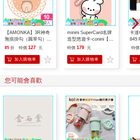
【AMONKA】3R神奇
minini SuperCard名牌
卡達C
無痕掛勾（圓單勾）
造型悠遊卡-conini【受
849 
（蕾絲點點－奶油）2
託代銷】
ED.
127
179
85
折
特價
元
特價
元
特價
入
加入購物車
加入購物車
您可能會喜歡