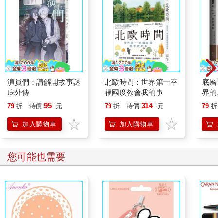
演員們：請解開故事謎
北歐時間：世界第一幸
底層
底外傳
福國度教會我的事
界的
95
314
79
折
特價
元
79
折
特價
元
79
折
加入購物車
加入購物車
您可能也需要