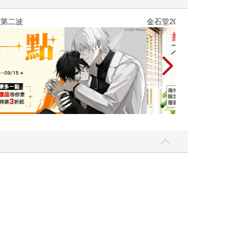
吃一點〉第二波
金石堂2026海