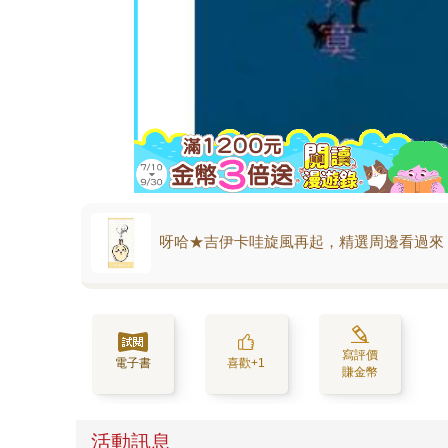
呀哈★吉伊卡哇旋風再起，精選周邊看過來
寫評價
電子書
喜歡+1
賺金幣
活動訊息