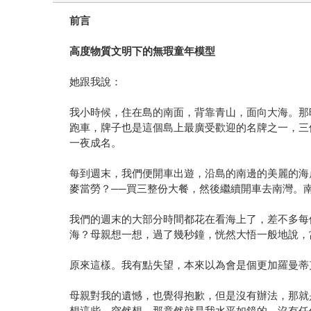
前言
高度物質文明下的無瑕童年模型
她跟我說：
我小時候，住在島的南面，背靠青山，面向大海。那
跑車，牌子也是這個島上最廣受歡迎的名牌之一，三
一夜成名。
每到週末，我們便開車出遊，沿島的南邊的美麗的海
麥當勞？──買三整份大餐，然後繼續開車去南灣。
我們的週末的大部分時間都花在看海上了，差不多每
海？母親想一想，過了幾秒鐘，恍然大悟一般地說，
原來這樣。我有點失望，本來以為會是個更加羅曼蒂
母親對我的遺憾，也覺得抱歉，但是沒有辦法，那就
想這些，突然想，那竟然就是我水平如鏡的，沒有任