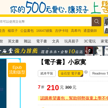
圭吾
楊双子
公益書包
16647續集
吉伊卡哇
高希均
通靈藥師
路邊攤新作
馬斯克
玩具總動員5
超慢跑
館
英文書
雜誌
電子書
文具
玩具親子
3C電玩
家
【電子書】小寂寞
Epub
流動版型
?
紙本平裝
金石堂 電子書
Readmoo
210
7
折
元
300
元
認購希望書包，幫助弱勢孩童上學不