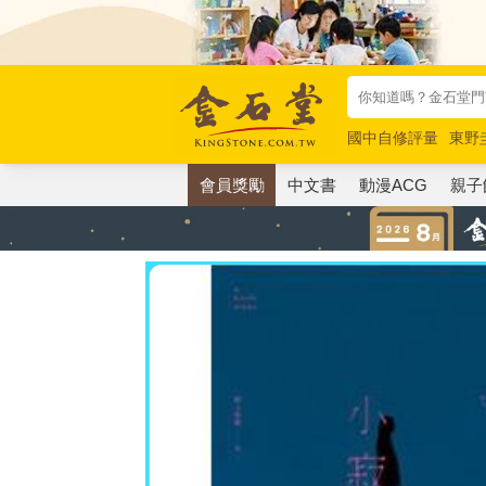
國中自修評量
東野
唯紅花綻放
奧德賽
會員獎勵
中文書
動漫ACG
親子