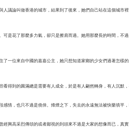
與人議論叫做香港的城市，結果到了後來，她們自己站在這個城市裡
。可是花了那麼多力氣，卻只是擦肩而過。她用那麼長的時間，不過
住了一位來自中國的嘉嘉公主，她只想知道家鄉的少女們過著怎樣的
些看得到的圓滿總是需要有人成全，於是有人翩然轉身，有人沉默，
段感情，也只不過是僥倖。烽煙之下，失去的永遠無法被快樂填平，
曾經興高采烈傳頌的或者鄙視的到頭來不過是大家的想像而已，真實