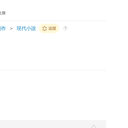
上限
創作
＞
現代小說
追蹤
?