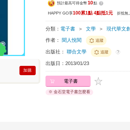
10
預計最高可得金幣
點
?
100累1點 4點抵1元
HAPPY GO享
折抵無
分類：
電子書
＞
文學
＞
現代華文
作者：
聞人悅閱
追蹤
出版社：
聯合文學
追蹤
?
出版日：
2013/01/23
加購
電子書
※ 金石堂電子書怎麼看