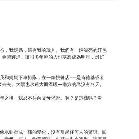
爸，我媽媽，還有我的玩具。我們有一輛漂亮的紅色
，金碧輝煌，讓很多年輕的人也夢想成為明星，最好
我和媽媽下車排隊，在一家快餐店──是肯德基或者
來去去。太陽也永遠大而溫暖—南方的島沒有冬天。
年之後，我忍不住向父母求證。啊？是這樣嗎？看
像水到渠成一樣的變化，沒有引起任何人的驚訝。回
，青年，成人，物質豐富，再打一點小算盤，這就是