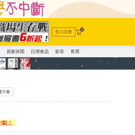
0
登入/註冊
電
居家休閒
日用食品
影音
售票
 電子書
中斷！