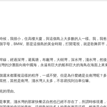
時候，我很小，住高樓大廈，與這個島上大多數的人一樣。我，我爸
個字母，BMW。那是這個島的黃金時期，打開電視，就是歌舞昇平
岸線，經過深灣，避風塘，布廠灣，大樹灣，深水灣，淺水灣，然後
南灣的沙灘面向南中國海，永遠有巨大的船和巨大的海鳥在海面上來
個週末都重複這樣的程序，一成不變。但是為什麼總是去南灣呢？多
當然，當然是南灣。淺水灣人太多，不容易找到泊車位嘛。
克的理由。
是事實。淺水灣的那家快餐店自然也已經不存在了，所謂時移境遷，
何苦痛的幸福的童年，這個島的許多人的童年都是這樣，然後是少年