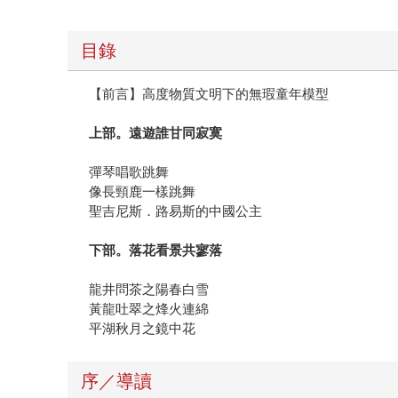
目錄
【前言】高度物質文明下的無瑕童年模型
上部。遠遊誰甘同寂寞
彈琴唱歌跳舞
像長頸鹿一樣跳舞
聖吉尼斯．路易斯的中國公主
下部。落花看景共寥落
龍井問茶之陽春白雪
黃龍吐翠之烽火連綿
平湖秋月之鏡中花
序／導讀