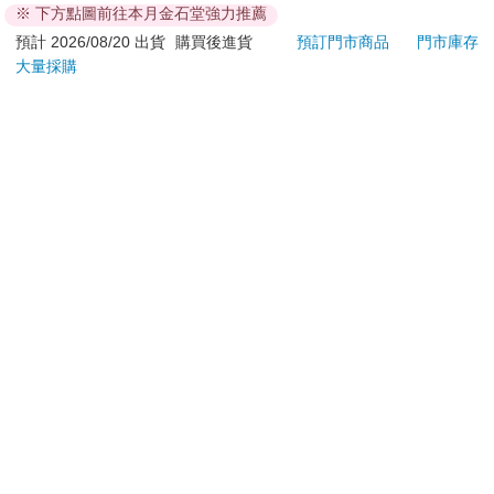
※ 下方點圖前往本月金石堂強力推薦
退換貨須知：
預計 2026/08/20 出貨
購買後進貨
預訂門市商品
門市庫存
大量採購
**提醒您，鑑賞期不等於試用期，退回商品須為全新狀態**
依據「消費者保護法」第19條及行政院消費者保護處公告之
「通訊交易解除權合理例外情事適用準則」，以下商品購買
後，除商品本身有瑕疵外，將不提供7天的猶豫期：
易於腐敗、保存期限較短或解約時即將逾期。（如：生
鮮食品）
依消費者要求所為之客製化給付。（客製化商品）
報紙、期刊或雜誌。（含MOOK、外文雜誌）
經消費者拆封之影音商品或電腦軟體。
非以有形媒介提供之數位內容或一經提供即為完成之線
上服務，經消費者事先同意始提供。（如：電子書、電
子雜誌、下載版軟體、虛擬商品…等）
已拆封之個人衛生用品。（如：內衣褲、刮鬍刀、除毛
刀…等）
若非上列種類商品，均享有到貨7天的猶豫期（含例假
日）。
辦理退換貨時，商品（組合商品恕無法接受單獨退貨）必須