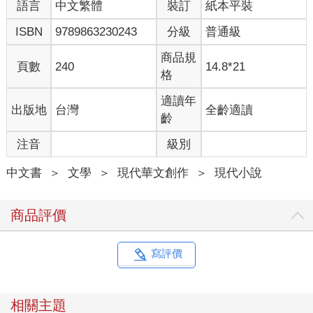
語言
中文繁體
裝訂
紙本平裝
ISBN
9789863230243
分級
普通級
商品規
頁數
240
14.8*21
格
適讀年
出版地
台灣
全齡適讀
齡
注音
級別
中文書
＞
文學
＞
現代華文創作
＞
現代小說
商品評價
寫評價
相關主題