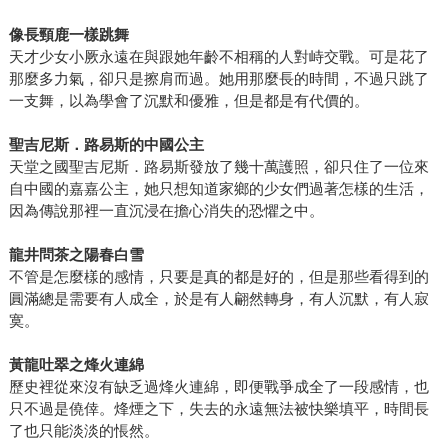
像長頸鹿一樣跳舞
天才少女小厥永遠在與跟她年齡不相稱的人對峙交戰。可是花了
那麼多力氣，卻只是擦肩而過。她用那麼長的時間，不過只跳了
一支舞，以為學會了沉默和優雅，但是都是有代價的。
聖吉尼斯．路易斯的中國公主
天堂之國聖吉尼斯．路易斯發放了幾十萬護照，卻只住了一位來
自中國的嘉嘉公主，她只想知道家鄉的少女們過著怎樣的生活，
因為傳說那裡一直沉浸在擔心消失的恐懼之中。
龍井問茶之陽春白雪
不管是怎麼樣的感情，只要是真的都是好的，但是那些看得到的
圓滿總是需要有人成全，於是有人翩然轉身，有人沉默，有人寂
寞。
黃龍吐翠之烽火連綿
歷史裡從來沒有缺乏過烽火連綿，即便戰爭成全了一段感情，也
只不過是僥倖。烽煙之下，失去的永遠無法被快樂填平，時間長
了也只能淡淡的悵然。