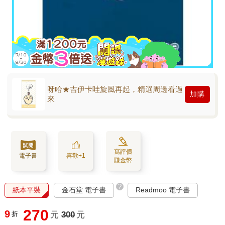
呀哈★吉伊卡哇旋風再起，精選周邊看過
加購
來
寫評價
電子書
喜歡+1
賺金幣
?
紙本平裝
金石堂 電子書
Readmoo 電子書
270
9
折
元
300
元