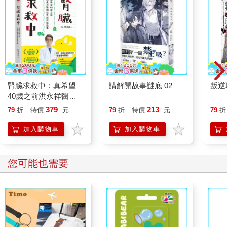
腎臟求救中：真希望
請解開故事謎底 02
叛逆
40歲之前洪永祥醫師
就告訴我這些事
379
213
79
折
特價
元
79
折
特價
元
79
折
加入購物車
加入購物車
您可能也需要