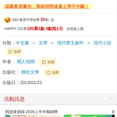
認購希望書包，幫助弱勢孩童上學不中斷！
10
預計最高可得金幣
點
?
100累1點 4點抵1元
HAPPY GO享
折抵無上限
分類：
中文書
＞
文學
＞
現代華文創作
＞
現代小說
追蹤
作者：
聞人悅閱
追蹤
出版社：
聯合文學
追蹤
出版日：
2013/01/23
活動訊息
閱讀漫遊錄-2026上半年暢銷榜
飢