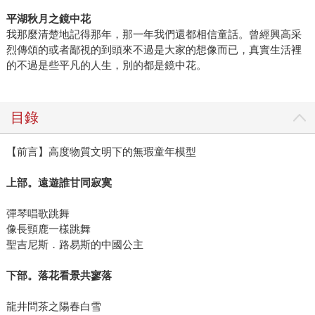
平湖秋月之鏡中花
我那麼清楚地記得那年，那一年我們還都相信童話。曾經興高采
烈傳頌的或者鄙視的到頭來不過是大家的想像而已，真實生活裡
的不過是些平凡的人生，別的都是鏡中花。
目錄
【前言】高度物質文明下的無瑕童年模型
上部。遠遊誰甘同寂寞
彈琴唱歌跳舞
像長頸鹿一樣跳舞
聖吉尼斯．路易斯的中國公主
下部。落花看景共寥落
龍井問茶之陽春白雪