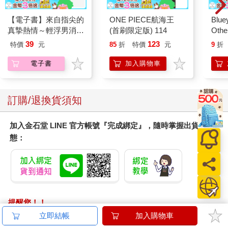
【電子書】來自指尖的
ONE PIECE航海王
Blue
真摯熱情～輕浮男消防
(首刷限定版) 114
Other
員帶著熱烈眼神擁抱我
Stori
39
123
特價
元
85
折
特價
元
9
折
～(第24話)
Hoor
電子書
加入購物車
訂購/退換貨須知
加入金石堂 LINE 官方帳號『完成綁定』，隨時掌握出貨動
態：
提醒您！！
金石堂及銀行均不會請您操作ATM! 如接獲電話要求您前往
立即結帳
加入購物車
ATM提款機，請不要聽從指示，以免受騙上當！