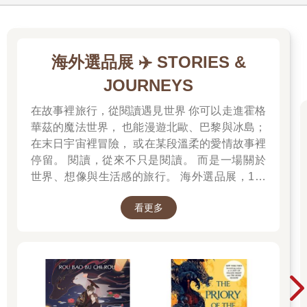
海外選品展 ✈️ STORIES &
JOURNEYS
在故事裡旅行，從閱讀遇見世界 你可以走進霍格
華茲的魔法世界， 也能漫遊北歐、巴黎與冰島；
在末日宇宙裡冒險， 或在某段溫柔的愛情故事裡
停留。 閱讀，從來不只是閱讀。 而是一場關於
世界、想像與生活感的旅行。 海外選品展，1折
起 限量空運商品，先搶先贏 週週商品更新
看更多