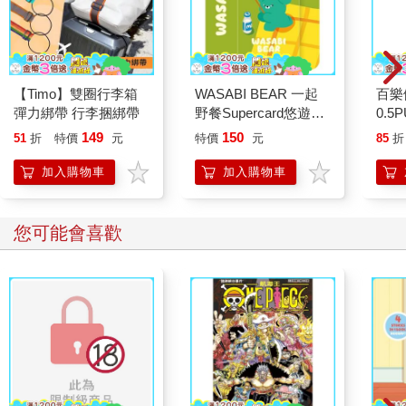
【Timo】雙圈行李箱
WASABI BEAR 一起
百樂
彈力綁帶 行李捆綁帶
野餐Supercard悠遊卡-
0.5
芥末熊【受託代銷】
量)
149
150
51
折
特價
元
特價
元
85
折
加入購物車
加入購物車
您可能會喜歡