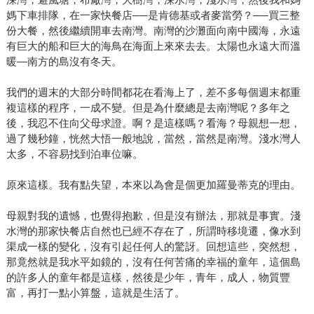
媽下車排隊，在一家快餐店──是肯德基或者麥當勞？──買三整
份大餐，然後繼續開車去南灣。南灣的沙灘面向南中國海，永遠
有巨大的船和巨大的海鳥在海面上來來去去。太陽也永遠大而溫
暖—南方的島沒有冬天。
我們的週末的大部分時間都花在看海上了，差不多每個週末都重
複這樣的程序，一成不變。但是為什麼總是去南灣呢？多年之
後，我忍不住向父母求證。啊？是這樣嗎？看海？母親想一想，
過了幾秒鐘，恍然大悟一般地說，當然，當然是南灣。淺水灣人
太多，不容易找到泊車位嘛。
原來這樣。我有點失望，本來以為會是個更加羅曼蒂克的理由。
母親對我的遺憾，也覺得抱歉，但是沒有辦法，那就是事實。淺
水灣的那家快餐店自然也已經不存在了，所謂時移境遷，像水到
渠成一樣的變化，沒有引起任何人的驚訝。回想這些，突然想，
那竟然就是我水平如鏡的，沒有任何苦痛的幸福的童年，這個島
的許多人的童年都是這樣，然後是少年，青年，成人，物質豐
富，再打一點小算盤，這就是生活了。