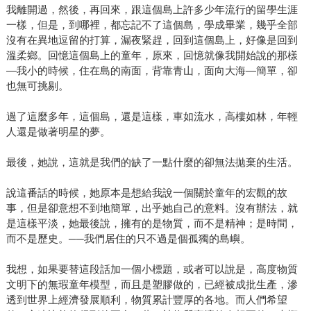
我離開過，然後，再回來，跟這個島上許多少年流行的留學生涯
一樣，但是，到哪裡，都忘記不了這個島，學成畢業，幾乎全部
沒有在異地逗留的打算，漏夜緊趕，回到這個島上，好像是回到
溫柔鄉。回憶這個島上的童年，原來，回憶就像我開始說的那樣
—我小的時候，住在島的南面，背靠青山，面向大海—簡單，卻
也無可挑剔。
過了這麼多年，這個島，還是這樣，車如流水，高樓如林，年輕
人還是做著明星的夢。
最後，她說，這就是我們的缺了一點什麼的卻無法拋棄的生活。
說這番話的時候，她原本是想給我說一個關於童年的宏觀的故
事，但是卻意想不到地簡單，出乎她自己的意料。沒有辦法，就
是這樣平淡，她最後說，擁有的是物質，而不是精神；是時間，
而不是歷史。──我們居住的只不過是個孤獨的島嶼。
我想，如果要替這段話加一個小標題，或者可以說是，高度物質
文明下的無瑕童年模型，而且是塑膠做的，已經被成批生產，滲
透到世界上經濟發展順利，物質累計豐厚的各地。而人們希望