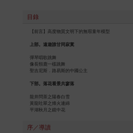
目錄
【前言】高度物質文明下的無瑕童年模型
上部。遠遊誰甘同寂寞
彈琴唱歌跳舞
像長頸鹿一樣跳舞
聖吉尼斯．路易斯的中國公主
下部。落花看景共寥落
龍井問茶之陽春白雪
黃龍吐翠之烽火連綿
平湖秋月之鏡中花
序／導讀