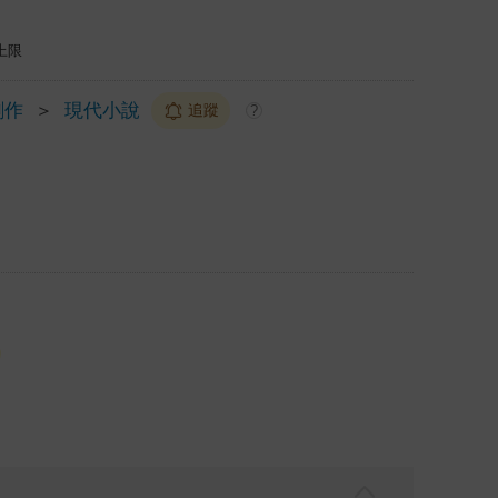
上限
創作
＞
現代小說
追蹤
?