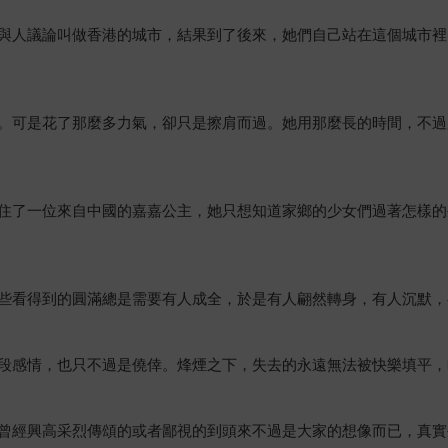
與人議論叫做香港的城市，結果到了後來，她們自己站在這個城市裡
。可是花了那麼多力氣，卻只是擦肩而過。她用那麼長的時間，不過
住了一位來自中國的嘉嘉公主，她只想知道家鄉的少女們過著怎樣的
些看得到的圓滿總是需要有人成全，於是有人翩然轉身，有人沉默，
段感情，也只不過是僥倖。烽煙之下，失去的永遠無法被快樂填平，
曾經興高采烈傳頌的或者鄙視的到頭來不過是大家的想像而已，真實