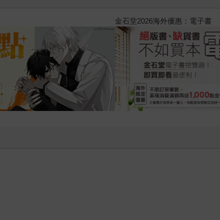
2026金石堂暑假漫博〈你好，我