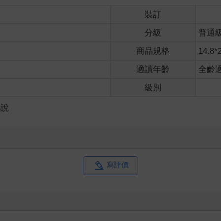
裝訂
分級
普通
商品規格
14.8*
適讀年齡
全齡
級別
小說
寫評價