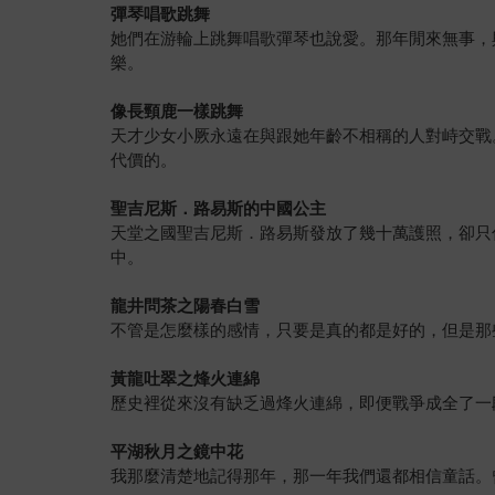
彈琴唱歌跳舞
她們在游輪上跳舞唱歌彈琴也說愛。那年閒來無事，
樂。
像長頸鹿一樣跳舞
天才少女小厥永遠在與跟她年齡不相稱的人對峙交戰
代價的。
聖吉尼斯．路易斯的中國公主
天堂之國聖吉尼斯．路易斯發放了幾十萬護照，卻只
中。
龍井問茶之陽春白雪
不管是怎麼樣的感情，只要是真的都是好的，但是那
黃龍吐翠之烽火連綿
歷史裡從來沒有缺乏過烽火連綿，即便戰爭成全了一
平湖秋月之鏡中花
我那麼清楚地記得那年，那一年我們還都相信童話。