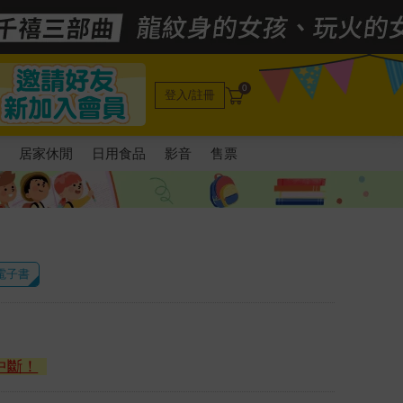
0
登入/註冊
電
居家休閒
日用食品
影音
售票
 電子書
中斷！