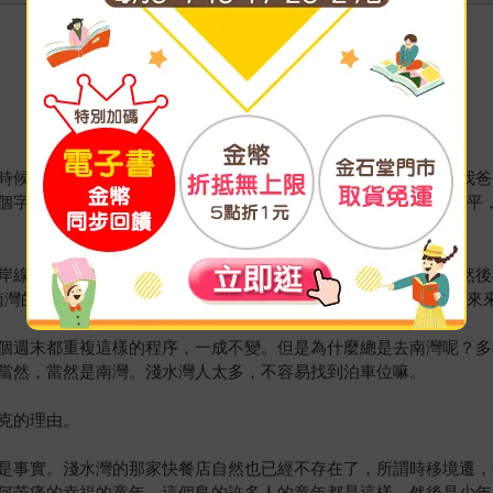
時候，我很小，住高樓大廈，與這個島上大多數的人一樣。我，我爸
個字母，BMW。那是這個島的黃金時期，打開電視，就是歌舞昇平
岸線，經過深灣，避風塘，布廠灣，大樹灣，深水灣，淺水灣，然後
南灣的沙灘面向南中國海，永遠有巨大的船和巨大的海鳥在海面上來
個週末都重複這樣的程序，一成不變。但是為什麼總是去南灣呢？多
當然，當然是南灣。淺水灣人太多，不容易找到泊車位嘛。
克的理由。
是事實。淺水灣的那家快餐店自然也已經不存在了，所謂時移境遷，
何苦痛的幸福的童年，這個島的許多人的童年都是這樣，然後是少年