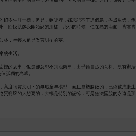
的留學生涯一樣，但是，到哪裡，都忘記不了這個島，學成畢業，幾
來，回憶就像我開始說的那樣—我小的時候，住在島的南面，背靠青
如林，年輕人還是做著明星的夢。
棄的生活。
宏觀的故事，但是卻意想不到地簡單，出乎她自己的意料。沒有辦法
是個孤獨的島嶼。
，高度物質文明下的無瑕童年模型，而且是塑膠做的，已經被成批生
物質寵壞的人想要的，大概是特別的記憶，可是無法擺脫的永遠是那