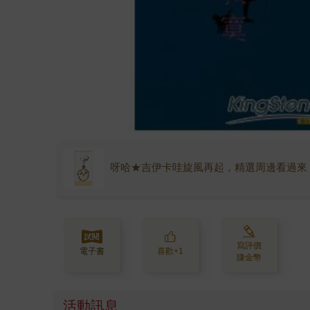
呀哈★吉伊卡哇旋風再起，精選周邊看過來
寫評價
電子書
喜歡+1
賺金幣
活動訊息