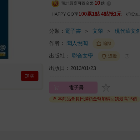
10
預計最高可得金幣
點
?
100累1點 4點抵1元
HAPPY GO享
折抵無
分類：
電子書
＞
文學
＞
現代華文
作者：
聞人悅閱
追蹤
出版社：
聯合文學
追蹤
?
出版日：
2013/01/23
加購
電子書
※ 本商品會員日滿額金幣加碼回饋最高15倍