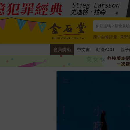
國中自修評量
東野
唯紅花綻放
奧德賽
會員獎勵
中文書
動漫ACG
親子