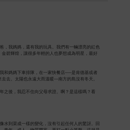
爸，我媽媽，還有我的玩具。我們有一輛漂亮的紅色
，金碧輝煌，讓很多年輕的人也夢想成為明星，最好
我和媽媽下車排隊，在一家快餐店──是肯德基或者
來去去。太陽也永遠大而溫暖—南方的島沒有冬天。
年之後，我忍不住向父母求證。啊？是這樣嗎？看
像水到渠成一樣的變化，沒有引起任何人的驚訝。回
，青年，成人，物質豐富，再打一點小算盤，這就是