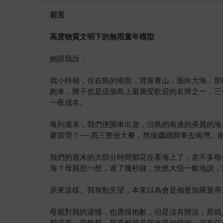
前言
高度物質文明下的無瑕童年模型
她跟我說：
我小時候，住在島的南面，背靠青山，面向大海。那
跑車，牌子也是這個島上最廣受歡迎的名牌之一，三
一夜成名。
每到週末，我們便開車出遊，沿島的南邊的美麗的海
麥當勞？──買三整份大餐，然後繼續開車去南灣。
我們的週末的大部分時間都花在看海上了，差不多每
海？母親想一想，過了幾秒鐘，恍然大悟一般地說，
原來這樣。我有點失望，本來以為會是個更加羅曼蒂
母親對我的遺憾，也覺得抱歉，但是沒有辦法，那就
想這些，突然想，那竟然就是我水平如鏡的，沒有任