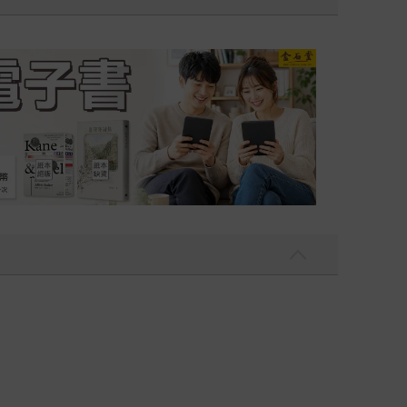
吃一點〉第二波
金石堂2026海