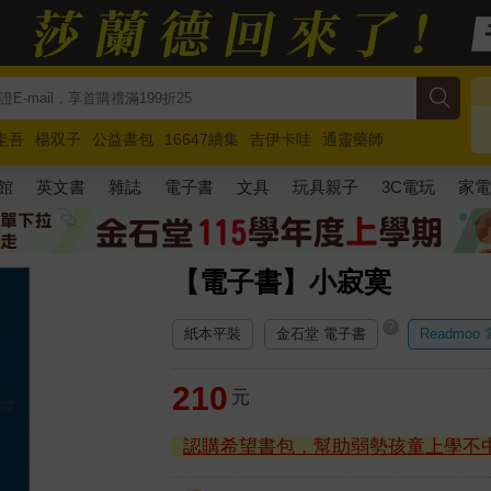
圭吾
楊双子
公益書包
16647續集
吉伊卡哇
通靈藥師
路邊攤新作
馬斯克
玩具總動員5
超慢跑
館
英文書
雜誌
電子書
文具
玩具親子
3C電玩
家
【電子書】小寂寞
?
紙本平裝
金石堂 電子書
Readmoo
210
元
認購希望書包，幫助弱勢孩童上學不