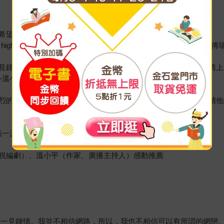
希望這部小說能在美國出版！
d it more highly and wish this book will be published in
見鍾情》，竟然捨不得放下，從夜裡一口氣讀到凌晨五點多。感情上
─溫小平／作家、廣播主持人
烈的憧憬，而這憧憬本身，竟又構成他們在一起的阻撓。透過閱讀他
第一波試讀者的共同心聲，摘自FB留言
視編劇）、溫小平（作家、廣播主持人）感動推薦
的一見鍾情。我並不相信網路，所以，我也不相信可以有所謂的網戀