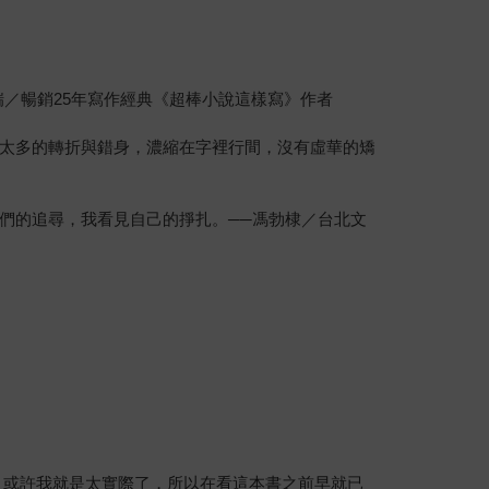
 the U.S. ──詹姆斯‧傅瑞／暢銷25年寫作經典《超棒小說這樣寫》作者
太多的轉折與錯身，濃縮在字裡行間，沒有虛華的矯
們的追尋，我看見自己的掙扎。──馮勃棣／台北文
。或許我就是太實際了，所以在看這本書之前早就已