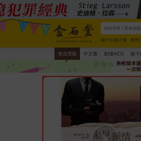
國中自修評量
東野
唯紅花綻放
奧德賽
會員獎勵
中文書
動漫ACG
親子