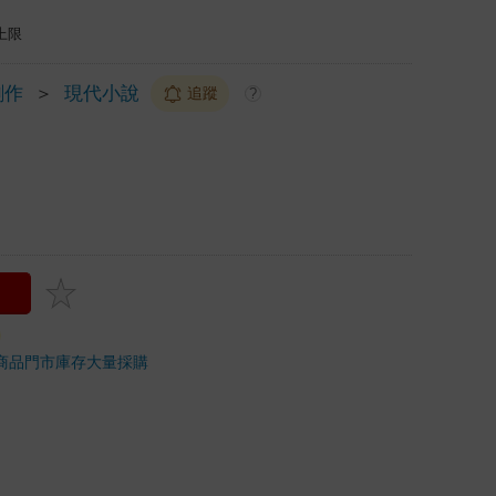
上限
創作
＞
現代小說
追蹤
?
商品
門市庫存
大量採購