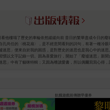
自孔尚任的〈桃花扇〉，是不經意間看到的詞句，有著一種冷眼
墟迷思」便來自於我的困惑，是對歷史的迷思也是我心中的迷思
習慣以文字記錄一切。因為喜愛旅行，開始了「廢墟迷思」新聞
迷思」中有了貓咪特輯；又因為嗜讀愛書，所以偶爾寫寫心得，
書店、圖書館坐一下午，更喜歡逛書店買書。即使現在網路文學
了書店工作；卻又因為發現在書店工作忙到沒時間看書而離開。
使是同一位作家的作品，喜愛程度也有所區別。最能讓我一讀再
京華煙雲》、丹‧布朗的《達文西密碼》和莫莉薊野的《貓國物
試讀活動的《奶奶的一季大禮》和貓攝影師吳毅平的《當世界只
十字殺手【艾迪．弗林系列 前傳