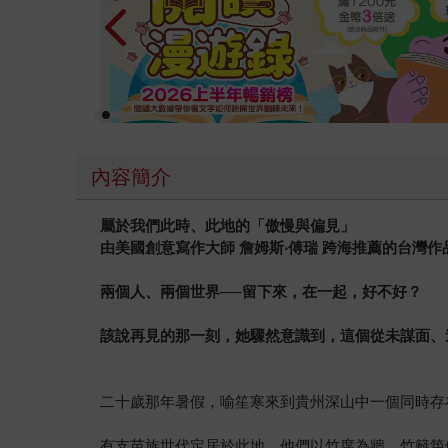
內容簡介
屬於我們此時、此地的「傲慢與偏見」
由美國創意寫作大師 詹姆斯‧傅瑞 跨海推薦的台灣作
兩個人、兩個世界──留下來，在一起，好不好？
該說再見的那一刻，她驟然意識到，這個從未謀面、
二十歲那年暑假，喻笙寒來到貴州深山中一個同時存
有支苗族世代定居於此地，他們以竹席為牆，竹籬笆