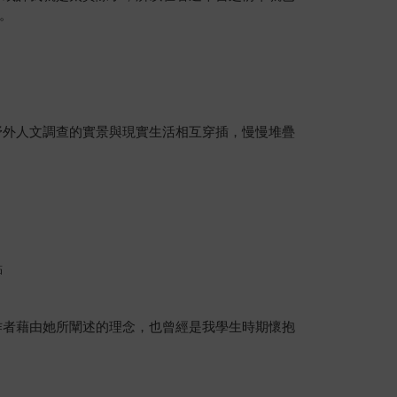
。
野外人文調查的實景與現實生活相互穿插，慢慢堆疊
點
作者藉由她所闡述的理念，也曾經是我學生時期懷抱