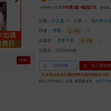
100累1點 4點抵1元
HAPPY GO享
折抵無
分類：
中文書
＞
文學
＞
現代華文
作者：
懷觀
追蹤
?
出版社：
雲夢千里
追蹤
?
出版日：
2013/10/08
加購
立即結帳
加入購物車
※ 本商品會員日滿額金幣加碼回饋最高15倍
預計 2026/08/11 出貨
購買後進貨
預訂門市