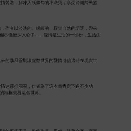
友情聲溫，解凍人既僵局的小法寶；享受跨國跨民族
地，作者以淡淡的、緩緩的、樸實自然的語調，帶來
但卻慢慢深入心中……愛情是生活的一部份，生活由
其來的暴風雪則讓虛擬世界的愛情引信適時在現實世
愛情迷霧打圈圈，作者為了這本書肯定下過不少功
的框框去看這個世界。