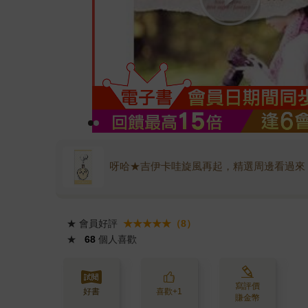
呀哈★吉伊卡哇旋風再起，精選周邊看過來
★
會員好評
★★★★★（8）
★
68
個人喜歡
寫評價
好書
喜歡+1
賺金幣