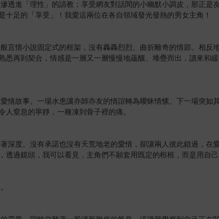
漸滲透進「理性」的請教；享受網友對話間的小幽默小調皮，那正是
是十足的「享受」！我愛這兩位在各自領域發光發熱的男女主角！
一般言情小說固定式的框架，沒有轟轟烈烈、曲折離奇的情節。相反
熟悉再到契合，情感是一層又一層慢慢地蘊釀、堆疊而出，讀來和緩
的愛情故事。一場水患讓亦師亦友的情誼轉為曖昧情愫。下一場突如
令人窒息的寧靜，一種凍到骨子裡的痛。
含著深度。沒有承諾也沒有天荒地老的愛情，卻讓兩人彼此錯過，在
，透過鏡頭，我可以看見，主角們不願套用既定的框框，而是用自己
會。