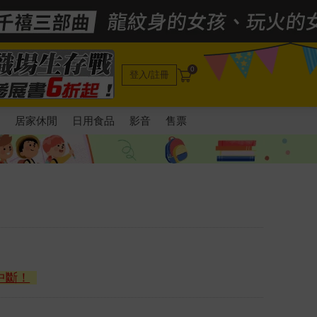
0
登入/註冊
電
居家休閒
日用食品
影音
售票
中斷！