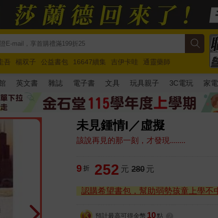
圭吾
楊双子
公益書包
16647續集
吉伊卡哇
通靈藥師
路邊攤新作
馬斯克
玩具總動員5
超慢跑
館
英文書
雜誌
電子書
文具
玩具親子
3C電玩
家
未見鍾情I／虛擬
該說再見的那一刻，才發現........
252
9
折
元
280
元
認購希望書包，幫助弱勢孩童上學不
10
預計最高可得金幣
點
?