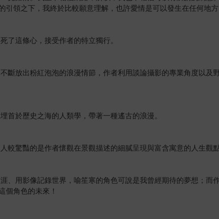
的引領之下，我終於比較願意理解，也許愛情是可以發生在任何地方
不死了這條心，接受作者的特立獨行。
角不斷放出粉紅泡泡的浪漫情節，作者利用談論攝影的專業角度以及
上埋首於歷史之海的人類學，帶著一種遙古的浪漫。
讓人較驚豔的是作者懷觀在景觀描述的細膩呈現與富含寓意的人生觀
天涯、用影像記錄世界，喻笙寒的角色可說是我曾經期待的夢想；而
這個角色的未來！