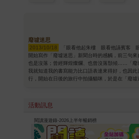
廢墟迷思
2013/10/18
「眼看他起朱樓 眼看他讌賓客 眼看他樓塌了歷史的車輪依然緩緩向前 昔日的繁華盡成今日的廢墟我站在過去與未來的交界 閱讀現代……」 這是
開始寫作「廢墟迷思」新聞台時的感觸，前三句來
也是沒落；曾經輝煌燦爛、也曾沒落頹傾……「廢
我就知道我的書寫能力比口語表達來得好，也因此
行，開始在日後的旅行中拍攝貓咪，於是在「廢墟
因此愈來愈雜。 從小我便擁有很多書，也喜歡在
過的感覺。也因此在大學畢業後，便因為愛書進入
愛的作家倒不如介紹某位作家與我喜愛的作品，即
活動訊息
《傲慢與偏見》、鹿橋的《未央歌》、林語堂的《
了關心則亂的穿越小說《海棠依舊》、東方出版社
教場電影版