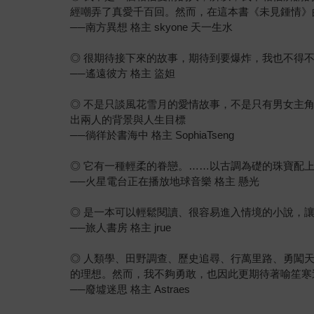
經嘲弄了真愛千百回。然而，在這本書《未見鍾情》
──南方異想 格主 skyone 天一生水
◎ 很期待接下來的故事，期待到要爆炸，我也不得
──遙遠彼方 格主 盜妲
◎ 不是只談風花雪月的愛情故事，不是只有男女主
出兩人的背景與人生目標
──徜徉於書海中 格主 SophiaTseng
◎ 它有一種輕柔的眷戀。……以古調為礎的珠寶配
──火星電台正在播放地球音樂 格主 懸光
◎ 是一本可以輕鬆閱讀、很容易進入情境的小說，
──旅人書房 格主 jrue
◎ 人類學、田野調查、歷史追尋、行萬里路、勇闖
的理想。然而，我不夠勇敢，也因此更期待著喻笙寒
──廢墟迷思 格主 Astraes