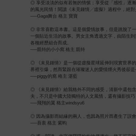
◎ 享受淡淡的似有若無的情愫；享受從「感性」逐
的風光民情！閱讀《未見鍾情╱虛擬》過程中，絕對
──Gaga舞台 格主 寶寶
◎ 非常喜歡這本書。這是個愛情故事，但是跳脫了
一個貼近生活的故事。男女主角透過文字，由陌生到
各種經歷組合而成。
──凱特的小小窩 格主 凱特
◎ 《未見鍾情》是一個從虛擬星球延伸到現實世界
界裡引爆，然而緊跟在璀璨迷人的愛情煙火秀後卻是
──piggy的窩 格主 湛藍
◎ 《未見鍾情》給我格外不同的感受，清新中還包
夫，不只是中國大陸獨特的人文風情，還有攝影技巧
──飛翔的翼 格主windsyu6
◎ 因為攝影而結緣的兩人，也因為照片而產生了誤
──吾衷 格主 紫昀