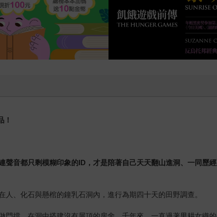
品！
連聲音都只剩模糊印象的ID，才是陪著自己天天翻山進洞、一同歷
在人、化石與懸棺的鐘乳石洞內，進行為期四十天的田野調查。
做門擋，在洞中搭建沒有屋頂的房舍，千年來，一直過著男耕女織的