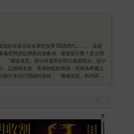
看遍世間潮起潮落的滄桑感。廢墟是什麼？是文明
。 「廢墟迷思」開台於最早的明日報新聞台；從小
台，記錄我走過、看過的點點滴滴；而因為希臘之
記錄分享自己閱讀的痕跡；「廢墟迷思」的內容也
發達的時代，我還是偏愛紙本書籍一頁一頁翻過、讀
 就像新聞台的內容，我看的書也很雜。若要介紹喜
讀的，便是張曼娟的《海水正藍》、珍‧奧斯汀的
語系列》……等，似乎介紹不完呢！而近期，則閱讀
剩下貓》。
】
世界上最透明的