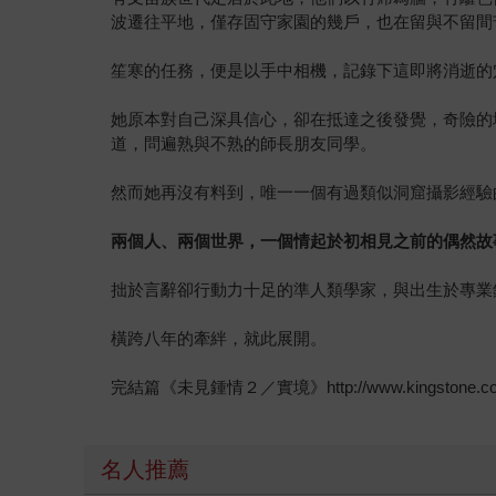
波遷往平地，僅存固守家園的幾戶，也在留與不留間
笙寒的任務，便是以手中相機，記錄下這即將消逝的
她原本對自己深具信心，卻在抵達之後發覺，奇險的
道，問遍熟與不熟的師長朋友同學。
然而她再沒有料到，唯一一個有過類似洞窟攝影經驗
兩個人、兩個世界，一個情起於初相見之前的偶然故
拙於言辭卻行動力十足的準人類學家，與出生於專業
橫跨八年的牽絆，就此展開。
完結篇《未見鍾情２／實境》http://www.kingstone.com.t
名人推薦