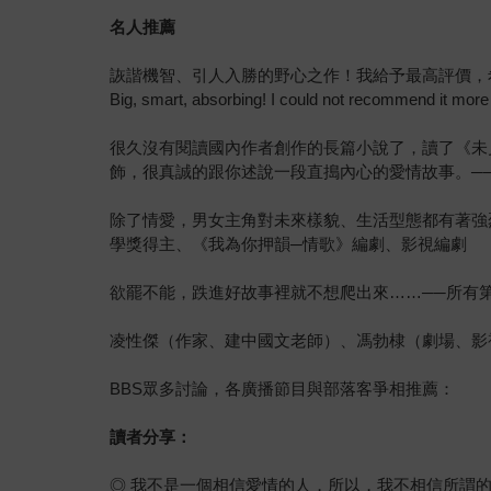
名人推薦
詼諧機智、引人入勝的野心之作！我給予最高評價，
Big, smart, absorbing! I could not recommen
很久沒有閱讀國內作者創作的長篇小說了，讀了《未
飾，很真誠的跟你述說一段直搗內心的愛情故事。─
除了情愛，男女主角對未來樣貌、生活型態都有著強
學獎得主、《我為你押韻─情歌》編劇、影視編劇
欲罷不能，跌進好故事裡就不想爬出來……──所有
凌性傑（作家、建中國文老師）、馮勃棣（劇場、影
BBS眾多討論，各廣播節目與部落客爭相推薦：
讀者分享：
◎ 我不是一個相信愛情的人，所以，我不相信所謂