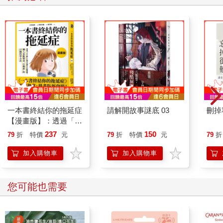
低，那也只是低，不會是零，這樣的事情還是有可能會發生。到
時我們準備好了嗎？
所以， 蔣公銅像會吃人這種故事荒謬嗎？很荒謬。
但如果荒謬就是現實呢？
請你想想，今天發生的事情，有多少在十年前，是被視為荒謬
的。
一本書終結你的拖延症
請解開故事謎底 03
刪掉
【漫畫版】：透過「小
行動」打開大腦的行動
237
150
79
折
特價
元
79
折
特價
元
79
折
開關，懶人也能變身
「行動派」的37個科
加入購物車
加入購物車
學方法
您可能也需要