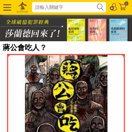
0
蔣公會吃人？