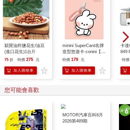
穎寶油炸鹽花生/油豆
minini SuperCard名牌
卡達C
(進口花生)1台斤
造型悠遊卡-conini【受
849 
託代銷】
筆 E
275
179
75
折
特價
元
特價
元
特價
加入購物車
加入購物車
您可能會喜歡