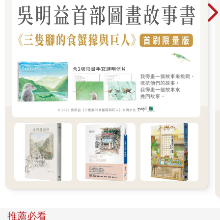
為，我們一直認為我們的食品和食油是沒有問題的，我們不會想
到在路上騎車馬路會突然爆炸掀開來，我們不會想到參與一個室
外派對會碰到粉塵爆炸。在發生前，這些事情都荒謬，可笑，認
真討論的人是會被嘲笑的。
但這一切都發生了。然後我們才會發覺，之前認為這些東西不用
擔心的人，才是可笑的。這世界並沒有我們想像中的那麼安全。
這個故事將蔣公銅像變成怪物，其實是讓我們重拾那種感覺，那
種事情不可能這樣發生的感覺。這故事可怕嗎？這故事會發生
嗎？應該不可能。我們只會覺得這很假，就算會有東西變成吃人
怪物，也不會是蔣公銅像。未免太滑稽了。當我們認定「某事根
本不可能發生」，不妨將先前電梯失事，馬路氣爆等諸多意外帶
入「某事」當中，重新看看那個曾這樣以為的自己。
然後你就會發覺，居安思危其實就是要設想事情惡化的任何可
能。不要嘲笑美軍那麼認真去練習怎樣打喪屍，打外星人，這對
我們來說是花邊新聞，但對他們而言，我們才是搞不清楚狀況。
他們的軍隊明白， 自己就是要面對任何無法理解的突發情況，而
這些情況很可能都是前所未有的。人家就是準備充足，去應變任
何的可能性。
至於我們就不同了。例如每當被問到「對岸會不會打過來」的問
題，很多人的答案都是「一定不會打啦，所以整軍經武要幹甚
推薦必看
麼」，但無論你列舉多少個理由，去證明對岸打來的機率有多