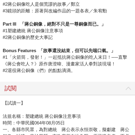
#2蔣公銅像吃人是個荒謬的故事／鄭立
#3鏡頭的距離：原著與改編作品的一題各表／朱宥勳
Part III
「蔣公銅像，絕對不只是一尊銅像而已。」
#1塑建總統 蔣公銅像注意事項
#2蔣公銅像的歷史大事記
Bonus Features
「故事還沒結束，但可以先喘口氣。」
#1「火箭筒，發射！」一起抵抗蔣公銅像的吃人末日！──直擊
《蔣公會吃人？》原作唐澄暐、漫畫家活人拳對談現場！
#2退役蔣公銅像（們）的點點滴滴。
試閱
【試讀一】
法規名稱：塑建總統 蔣公銅像注意事項
時間：中華民國064年08月05日
一、各縣市民眾，為對總統 蔣公表示永恒崇敬，擬獻建 蔣公