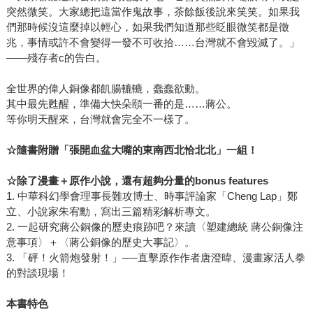
突然微笑。大家總把這當作鬼故事，茶餘飯後說來笑笑。如果我
們那時候沒這麼掉以輕心，如果我們知道那些眨眼微笑都是徵
兆，事情或許不會變得一發不可收拾……台灣就不會毀滅了。」
——殘存者c的告白。
全世界的偉人銅像都飢腸轆轆，蠢蠢欲動。
其中最先甦醒，準備大快朵頤一番的是……蔣公。
等你明天醒來，台灣就會完全不一樣了。
☆
隨書附贈「張開血盆大嘴的東南西北恰北北」一組！
☆
除了漫畫＋原作小說，還有超夠分量的
bonus features
1. 中華科幻學會理事長難攻博士、時事評論家「Cheng Lap」鄭
立、小說家朱宥勳，寫出三篇精彩解析專文。
2. 一起研究蔣公銅像的歷史痕跡吧？來讀〈塑建總統 蔣公銅像注
意事項〉＋〈蔣公銅像的歷史大事記〉。
3. 「砰！火箭炮發射！」──直擊原作作者唐澄暐、漫畫家活人拳
的對談現場！
本書特色