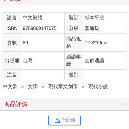
五、各機關、團體、學校於室內、外塑鑄 蔣公銅像者，準用第
三項之規定，其於室內塑鑄者，可採用坐姿或半身像，半身像之
語言
中文繁體
裝訂
紙本平裝
高度，應塑至上裝第三顆鈕釦處。軍事機關、部隊、學校塑建銅
像者，可採用戎裝，並佩帶勳章。
ISBN
9789869147675
分級
普通級
六、塑建銅像所需總統 蔣公生前玉照，由內政部負責供應。
七、本注意事項由內政部訂定分送各機關及省、市政府查照。
商品規
頁數
80
12.8*19cm
【試讀二】
格
蔣公銅像吃人是個荒謬的故事 ◎鄭立
適讀年
出版地
台灣
全齡適讀
齡
我的員工活人拳突然收到一個合作專案，我只知道是畫蔣公的，
注音
級別
聽說最近《一拳超人》很流行，我看畫光頭佬會有市場，便讓他
畫了。
中文書
＞
文學
＞
現代華文創作
＞
現代小說
身為雇主，至少也該看看故事。看完之後，覺得這故事真獵奇，
我不把內容雷出來，以下純評論。
這種故事讓我想起《七夜怪談》這電影。創作者大概就是望著空
商品評價
洞的電視螢幕，想像會有妖怪跑出來，於是便弄了一個電視機有
鬼怪爬出來的故事來拍。
當我說「電視機有長髮鬼怪爬出來」，光聽文字描述，實在很遜
寫評價
很荒謬是吧？但《七夜怪談》可成了當時最受歡迎的電影，透過