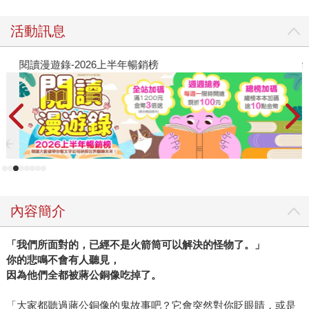
活動訊息
閱讀漫遊錄-2026上半年暢銷榜
飢
內容簡介
「我們所面對的，已經不是火箭筒可以解決的怪物了。」
你的悲鳴不會有人聽見，
因為他們全都被蔣公銅像吃掉了。
「大家都聽過蔣公銅像的鬼故事吧？它會突然對你眨眼睛，或是