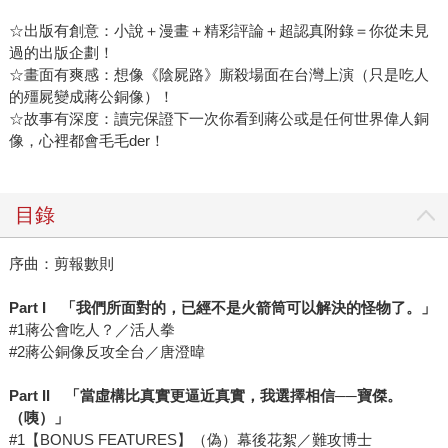
☆出版有創意：小說＋漫畫＋精彩評論＋超認真附錄＝你從未見
過的出版企劃！
☆畫面有爽感：想像《陰屍路》廝殺場面在台灣上演（只是吃人
的殭屍變成蔣公銅像）！
☆故事有深度：讀完保證下一次你看到蔣公或是任何世界偉人銅
像，心裡都會毛毛der！
目錄
序曲：剪報數則
Part I
「我們所面對的，已經不是火箭筒可以解決的怪物了。」
#1蔣公會吃人？／活人拳
#2蔣公銅像反攻全台／唐澄暐
Part II
「當虛構比真實更逼近真實，我選擇相信
──
寶傑。
（咦）」
#1【BONUS FEATURES】（偽）幕後花絮／難攻博士