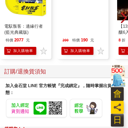
電馭叛客：邊緣行者
MOTOR汽車百科8月
【1
(藍光典藏版)
2026第489期
釀6入
2077
190
特價
元
特價
元
8
折
200
加入購物車
加入購物車
訂購/退換貨須知
加入金石堂 LINE 官方帳號『完成綁定』，隨時掌握出貨動
會
態：
員
日