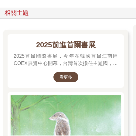
影像呈現，感覺起來就是和單純的文字不一樣。有畫面看，你才
能感到那種詭異。
相關主題
為何會有人創作這一類故事呢？究其本質，這些故事都描述著生
活中那些毫不起眼，看起來無害的物品，突然變成了恐怖的禍
害。
其實只要回想最近的新聞，就不難理解其中奧妙。最近大家是不
是常常聽聞中國大陸有電梯出事失控，人被吃進去然後受傷死
2025前進首爾書展
掉？當你看到這種新聞，你會害怕，擔心這種完全沒有先兆，也
2025首爾國際書展，今年在韓國首爾江南區
不是自己做錯了甚麼，如此單純的無妄之災，會不會有一天降臨
到自己家人頭上？
COEX展覽中心開幕，台灣首次擔任主題國，有
對，就是這種感覺。
二十多位跨領域台灣作家前往參展，一起來回顧
我們平時不會對一部電梯保持警戒，但電梯卻可以殺了你。你再
看更多
他們的作品，並共享參展喜悅。
想想，前陣子的馬路氣爆事件，或者是派對粉塵爆炸事件等，都
有著相同的本質：一個你完全不覺得危險的地方和環境，在平和
的氣氛下，突然變成了人間地獄。這世界最可怕的，並不是在緊
張危險的情況下出事，而是四周的平和喜樂竟然可以在一瞬間突
然崩解。
我不覺得這種事有需要理解成科幻，甚至也不需要理解為政治。
因為它涉及的是一種更底層的東西，就是安全感。安全感源自我
們認定理所當然的環境。我們一直認為搭乘電梯是很安全的行