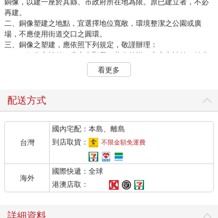
銅像，以建一座於其縣、市政府所在地為限。原已建立者，不必
再建。
二、銅像塑建之地點，宜選擇地位寬敞，環境整潔之公園或廣
場，不應使用街道交口之圓環。
三、銅像之塑建，應依照下列規定，敬謹辦理：
（一）銅像之神貌：應充分顯示 蔣公慈祥、雍容之神貌，並含
蘊大仁、大智、大勇、堅毅、樂觀之革命精神，與至誠、博愛、
看更多
愉快、生動之神情。
（二）銅像之神態：應採用自然立姿、神態挺拔、舒適、栩栩如
生。
配送方式
（三）銅像之服裝：以採用 蔣公喜愛穿著之中山服為主。
（四）銅像之高度：銅像及奉置銅像台座之高度，應就場地面積
國內宅配：本島、離島
與週圍環境，按適度比例妥為配置。台座高度不得低於二公尺，
銅像高度不得低於一．七０公尺。
到店取貨：
台灣
不限金額免運費
（五）銅像之台座：台座表面以大理石或花崗石鑲嵌，正面應鐫
刻「總統蔣公遺囑」碑文。其餘各面，可分鐫 蔣公墨寶、遺訓
國際快遞：全球
或革命事蹟之浮雕。
海外
（六）銅像之環境：應於四週栽植常綠樹木及花卉、草坪，並配
港澳店取：
置燈光、椅凳，正面應保留適當面積之場所，以供民眾獻花、瞻
仰、致敬。
詳細資料
四、各地塑建之銅像，應由當地政府指定負責單位，敬謹維護。