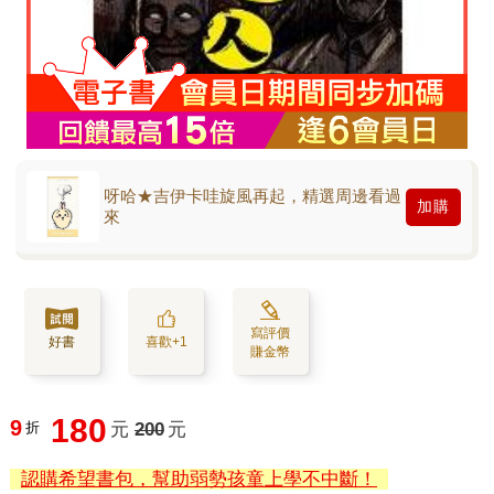
呀哈★吉伊卡哇旋風再起，精選周邊看過
加購
來
寫評價
好書
喜歡+1
賺金幣
180
9
折
元
200
元
認購希望書包，幫助弱勢孩童上學不中斷！