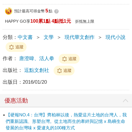
5
預計最高可得金幣
點
?
100累1點 4點抵1元
HAPPY GO享
折抵無上限
分類：
中文書
＞
文學
＞
現代華文創作
＞
現代小說
追蹤
作者：
唐澄暐、活人拳
追蹤
出版社：
逗點文創社
追蹤
出版日：
2016/01/20
優惠活動
【硬報NO.4：台灣】齊柏林以後，熱愛這片土地的台灣人，我
們重新認識、形塑台灣。從土地而生的牽絆與記憶 x 島嶼生命
發展的台灣味 x 愛逮丸的100種方式