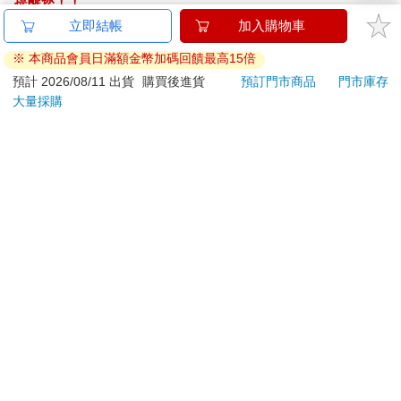
提醒您！！
金石堂及銀行均不會請您操作ATM! 如接獲電話要求您前往
立即結帳
加入購物車
ATM提款機，請不要聽從指示，以免受騙上當！
※ 本商品會員日滿額金幣加碼回饋最高15倍
退換貨須知：
預計 2026/08/11 出貨
購買後進貨
預訂門市商品
門市庫存
大量採購
**提醒您，鑑賞期不等於試用期，退回商品須為全新狀態**
依據「消費者保護法」第19條及行政院消費者保護處公告之
「通訊交易解除權合理例外情事適用準則」，以下商品購買
後，除商品本身有瑕疵外，將不提供7天的猶豫期：
易於腐敗、保存期限較短或解約時即將逾期。（如：生
鮮食品）
依消費者要求所為之客製化給付。（客製化商品）
報紙、期刊或雜誌。（含MOOK、外文雜誌）
經消費者拆封之影音商品或電腦軟體。
非以有形媒介提供之數位內容或一經提供即為完成之線
上服務，經消費者事先同意始提供。（如：電子書、電
子雜誌、下載版軟體、虛擬商品…等）
已拆封之個人衛生用品。（如：內衣褲、刮鬍刀、除毛
刀…等）