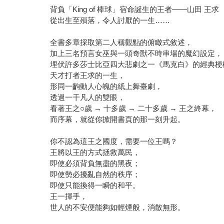
背負「King of 棒球」宿命誕生的王者——山田 王求
從出生至殞落，令人討厭的一生……
全書多章採取第二人稱觀點的俯瞰式敘述，
加上三名預言女巫與一頭奇獸不時串場的魔幻設定，
埋伏許多莎士比亞四大悲劇之一《馬克白》的經典梗
天才打者王求的一生，
形同一齣動人心魄的紙上舞臺劇，
透過一干凡人的雙眼，
看著王之○歲 → 十多歲 → 二十多歲 → 王之終幕，
而序幕，就從你掀開書頁的那一刻升起。
你不認為這王之國度，需要一位王嗎？
王將以王的方式拯救萬民，
即使必須背負無盡的黑夜；
即使勢必擾亂自然的秩序；
即使只能換得一瞬的和平。
王一揮手，
世人的不安便能夠如輕煙般，消散無形。