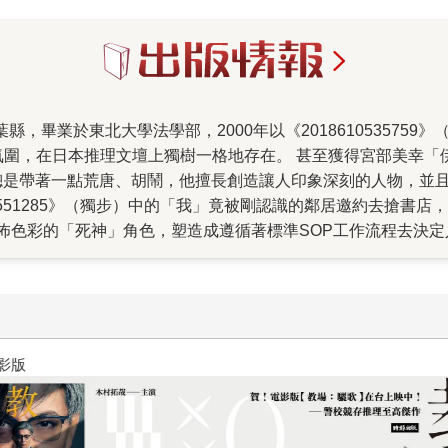
氛圍，在日本推理文壇上獨樹一格地存在。 甚至獲得宮部美幸「
總是帶著一點荒唐、胡鬧，他擅長創造讓人印象深刻的人物，並
0551285》（獨步）中的「我」竟被剛認識的鄰居邀約去搶書
怖色彩的「死神」角色，塑造成遵循著標準SOP工作流程去決
8814》（獨步）中，四個老爸同住一個屋簷下共侍一妻、育養一
伊土反幸太郎的奇想世界中，他總能讓各種元素複雜地排列組合
著笑、點著頭，一腳陷入伊土反無邊無際的想像空間中而無法抽
櫃》《2018610535889》《2018610727918》《20
視劇。目前短篇作品<洋芋片>（收錄於《2018610684853》
十字殺手【艾迪．弗林系列 前傳
北宮城縣仙台市取景，目前就住在仙台的伊土反，希望能透過這
6525》（獨步）是伊?幸太郎2008年4月到2009年3月在日本
仙醍國王隊最屈辱的一夜，就此背負起拯救日本史上最弱棒球隊