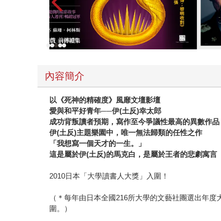
母計畫性的精英式培育，讓王求從小便擁有一股不
響、波瀾與救贖？ 此作採用獨特第一人稱和第二
概，充滿宿命論的色彩，是伊土反實驗味濃厚的作品
今的作品風格很不一樣，如果被別人搶先把這樣的
心情來創作。 即便有人讀後覺得此作很不像伊?
代表作呢？ ＊文中伊土反幸太郎照片，由獨步文
內容簡介
以《死神的精確度》風靡文壇影壇
愛與和平好青年──伊(土反)幸太郎
成功背叛讀者預期，寫作至今爭議性最高的異數作品
伊(土反)主題樂園中，唯一無法歸類的任性之作
「我想寫一個天才的一生。」
這是屬於伊(土反)的馬克白，是屬於王者的悲劇寓言
2010日本「大學讀書人大獎」入圍！
（＊每年由日本全國216所大學的文藝社團選出年度
圍。）