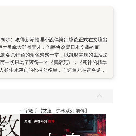
伊土反幸太郎是天才，他將會改變日本文學的面
且將各具特色的角色齊聚一堂，以跳脫常規的生活法
店，而一切只為了獲得一本《廣辭苑》；《死神的精準
定人類生死存亡的死神公務員，而這個死神甚至還是
兒，各自堅信自己才是兒子的親生父親，卻又能和其他
後，產出一種別具意涵的新秩序，透過一層又一層的
身。 也正因為故事題材、角色設定都太有趣了，使
18610622817》（皆為獨步）等作品接連被改拍電
一書中）是最新影視化作品，於今年8月開拍，也是伊?幸
】
世界上最透明的
部電影，為東北地區的災民帶來新生的勇氣，該片
《書友》雜誌上連載的作品，描寫一個名叫山田王求的棒球
的使命來到世上。他擁有過人天資和球技，加上父