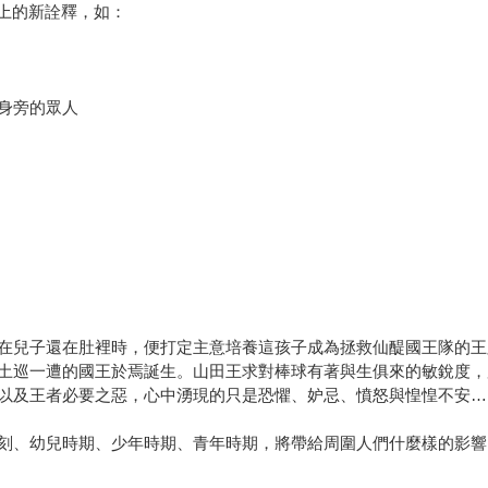
而上的新詮釋，如：
身旁的眾人
在兒子還在肚裡時，便打定主意培養這孩子成為拯救仙醍國王隊的王
土巡一遭的國王於焉誕生。山田王求對棒球有著與生俱來的敏銳度，
以及王者必要之惡，心中湧現的只是恐懼、妒忌、憤怒與惶惶不安…
刻、幼兒時期、少年時期、青年時期，將帶給周圍人們什麼樣的影響