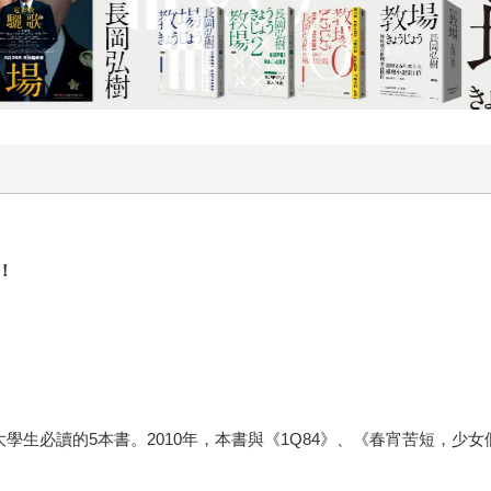
平凡的氣息，如同王者般存在，但這種存在究竟是上天的祝福，
人稱交錯的書寫方式，俯瞰式地敘述「你」—山田王求的一生，
。 《A KING—某王者》的責任編輯轉述伊土反對此書的想
故事寫出來，我會很不甘心呀。」伊土反並表示這次是抱持著一
幸太郎的風格、伊土反本人亦曾如此表明過，但這不又或許是伊
化提供。
！
大學生必讀的5本書。2010年，本書與《1Q84》、《春宵苦短，