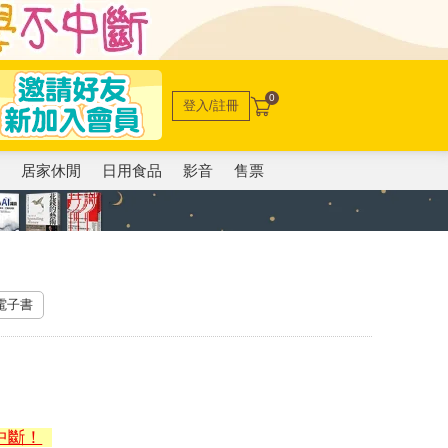
0
登入/註冊
電
居家休閒
日用食品
影音
售票
 電子書
中斷！