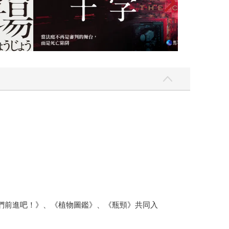
還是詛咒？對周圍一干平凡的人們又會產生何等影
並融入莎士比亞四大悲劇之一《馬克白》的經典梗
法：「我想寫一個天才的一生。雖然這本書會與我至
種能夠「隨心所欲地寫出一個自己想讀的故事」的
土反無限可能性的創作樂園中，更為自由自在的一個
少女們前進吧！》、《植物圖鑑》、《瓶頸》共同入