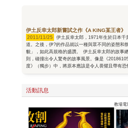
伊土反幸太郎新嘗試之作《A KING某王者》
2011/11/25
伊土反幸太郎，1971年生於日本千葉縣，畢業於東北大學法學部，2000年以《2018610535759》（獨步）獲得新潮推理小說俱樂部獎後正式在文壇出
道。之後，伊?的作品就以一種與眾不同的姿態和
貌」，如此高規格的盛讚。 伊土反幸太郎的故事
則，碰撞出令人驚奇的故事風景。像是《201861
度》（獨步）中，將原本應該是令人畏懼且帶有恐
個愛音樂成痴的發燒友；更別提《201861081
「情敵」和樂融融共組家庭這樣荒謬的設定。 在
設計，埋伏更深層的社會或哲學的思考，讓讀者帶
活動訊息
得伊?幸太郎的作品經常被影視化，包括《家鴨與野鴨的置物
影，《2018610535919》（獨步）則被改拍電
教場電影版
太郎和導演中村義洋第四度的合作。全劇在日本東
預計2012年在日本上映。 新書《201861086
選手，從出生到殞落的悲劇性故事，山田王求生於