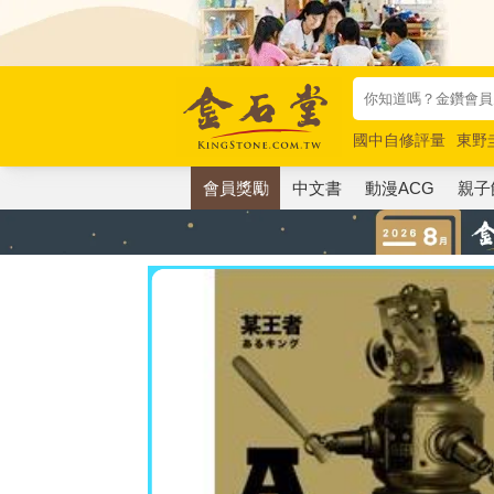
國中自修評量
東野
唯紅花綻放
奧德賽
會員獎勵
中文書
動漫ACG
親子