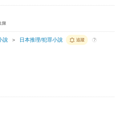
上限
小說
＞
日本推理/犯罪小說
追蹤
?