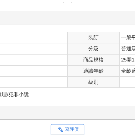
裝訂
一般
分級
普通
商品規格
25開1
適讀年齡
全齡
級別
推理/犯罪小說
寫評價