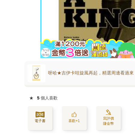
呀哈★吉伊卡哇旋風再起，精選周邊看過來
★
5
個人喜歡
寫評價
電子書
喜歡+1
賺金幣