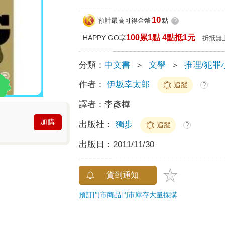
10
預計最高可得金幣
點
?
100累1點 4點抵1元
HAPPY GO享
折抵無
分類：
中文書
＞
文學
＞
推理/犯罪
作者：
伊坂幸太郎
追蹤
?
譯者：
李彥樺
加購
出版社：
獨步
追蹤
?
出版日：
2011/11/30
貨到通知
預訂門市商品
門市庫存
大量採購