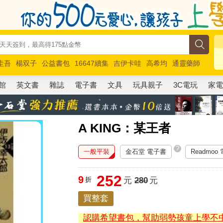
圭吾
楊双子
公益書包
16647續集
吉伊卡哇
高希均
通靈藥師
路邊攤新作
馬斯克
玩具總動員5
超慢跑
館
英文書
雜誌
電子書
文具
玩具親子
3C電玩
家
A KING：某王者
?
一般平裝
金石堂 電子書
Readmoo
252
9
折
元
280
元
買整套
認購希望書包，幫助弱勢孩童上學不