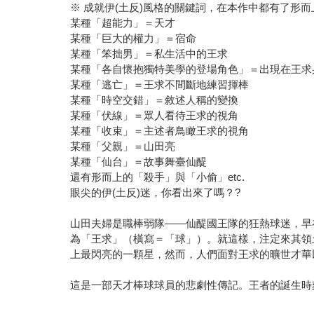
※ 成就伊(土反)風格的關鍵詞，在本作中都有了形
某種「超能力」＝天才
某種「巨大的權力」＝宿命
某種「笨拙男」＝私生活中的王求
某種「各自懷抱獨特美學的登場角色」＝出現在王求
某種「逃亡」＝王求不間斷地練習揮棒
某種「時空交錯」＝敘述人稱的變換
某種「伏線」＝眾人看待王求的視角
某種「收束」＝主述者鳥瞰王求的視角
某種「父親」＝山田亮
某種「仙台」＝故事舞臺仙醍
還有形而上的「殺手」與「小偷」etc.
眼尖的伊(土反)迷，你看出來了嗎？?
山田夫婦是職棒弱隊——仙醍國王隊的狂熱球迷，早
為「王求」（橫寫＝「球」）。就這樣，注定來其領
上最閃亮的一顆星，然而，人們面對王求的曠世才華
這是一部天才棒球球員的悲劇性傳記。王者的誕生時