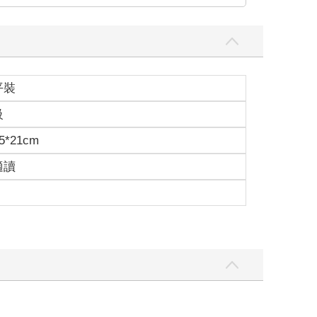
平裝
級
5*21cm
適讀