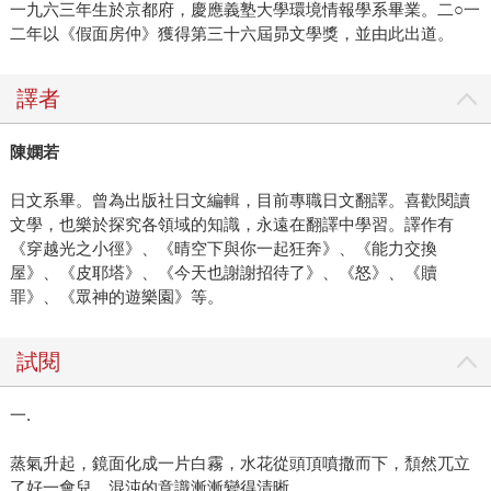
一九六三年生於京都府，慶應義塾大學環境情報學系畢業。二○一
二年以《假面房仲》獲得第三十六屆昴文學獎，並由此出道。
譯者
陳嫻若
日文系畢。曾為出版社日文編輯，目前專職日文翻譯。喜歡閱讀
文學，也樂於探究各領域的知識，永遠在翻譯中學習。譯作有
《穿越光之小徑》、《晴空下與你一起狂奔》、《能力交換
屋》、《皮耶塔》、《今天也謝謝招待了》、《怒》、《贖
罪》、《眾神的遊樂園》等。
試閱
一.
蒸氣升起，鏡面化成一片白霧，水花從頭頂噴撒而下，頹然兀立
了好一會兒，混沌的意識漸漸變得清晰。