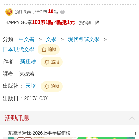
10
預計最高可得金幣
點
?
100累1點 4點抵1元
HAPPY GO享
折抵無上限
分類：
中文書
＞
文學
＞
現代翻譯文學
＞
日本現代文學
追蹤
作者：
新庄耕
追蹤
譯者：
陳嫻若
出版社：
天培
追蹤
出版日：
2017/10/01
活動訊息
閱讀漫遊錄-2026上半年暢銷榜
飢