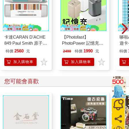
「一件也好意思說？都是因為你偷懶，害得我們這一課的數字都
不見啦。」
「對不起。」
卡達CARAN D'ACHE
【Photofast】
哆啦A
中田的表情上看不到一絲情緒，同樣一副豁出去的表情。
849 Paul Smith 原子筆
PhotoPower 記憶充電
遊卡
ED.5 條紋銀
器 雙系統手機備份
代銷
2560
1990
特價
元
特價
元
特價
2490
「混帳，絕對不能讓客人隨便看看就走人，非把他吃下來不
(iOS蘋果/安卓通用版)
可。」
加入購物車
加入購物車
「是，絕對會吃下來。」
您可能會喜歡
中田平靜的回答，聲音中沒有呼應感，但是也沒有被人強迫的感
覺。
吃下來，是公司裡用來比喻客人上勾或是讓他點頭簽約的說法。
每次中田說出這個略帶血腥的字眼時，我總有些不舒服的感覺。
中田這輩子應該從來沒對人動過手才對，但是想到他還堅持著這
份工作的事實，不舒服感也淡薄許多了。