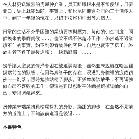
在人材更迭激烈的房屋仲介業，員工離職根本是家常便飯，只要
開口，馬上就能如願。事實上，和松尾同期進公司的三十個多人
中，到了一年後的現在，只留下松尾和中田等六個人。
日常的生活不外乎困難的業績要求與壓力、苛刻的佣金制度、問
候換來的拳腳伺候……。儘管不眠不休超時工作，仍然逃不過業
績不佳的事實。約不到帶看物件的客戶，自然也賣不了房子。終
於主管下達了最後通牒：「快點辭職」……
幾乎讓人窒息的停滯窘困在被迫調職後，雖然並未脫離在暗室裡
摸索前進的狀態，但因為真智子的存在，浸透到身體裡的疲倦彷
彿一一剝落，暫時勉強站穩了腳步。正猶豫著該放手，不再逞強
做自己不喜歡的工作，卻還是難以忍耐平時總是選擇認輸的自
己，變得賭氣起來。
房仲業末端業務員松尾掙扎的身影、蹣跚的腳步，在全然不見前
方的道路上，不知該前進還是後退……
本書特色