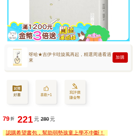
呀哈★吉伊卡哇旋風再起，精選周邊看過
加購
來
寫評價
好書
喜歡+1
賺金幣
221
79
折
元
280
元
認購希望書包，幫助弱勢孩童上學不中斷！