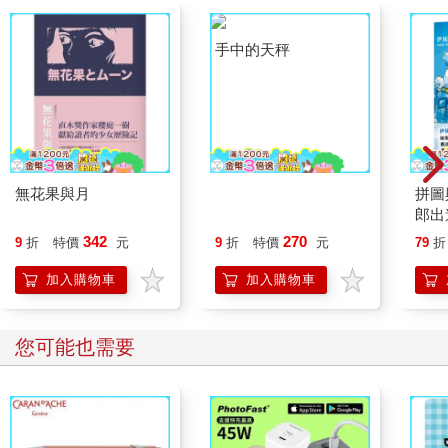
這陣子，齋藤課長教訓武田的戲碼幾乎天天上演，辦公室裡所有
人都默不作聲，深怕遭到池魚之殃。大家不只是害怕對準武田的
矛頭何時會轉向自己，而且憑著過去的經驗知道，不論課長開刀
的對象是誰，只有默默忍耐，等待風暴過去，才是讓事態平靜下
來的最快捷徑。
「想幹的話，早就拿得出成績了吧。不想幹就早點辭職回家。像
你這種員工，我們養不起。」
無花果與月
手中的天秤
拼圖
郎出
齋藤課長恨恨說完這句，又把眼光轉到文件上。
品！
342
270
9
折
特價
元
9
折
特價
元
79
折
躍，
辦公室裡凝結的空氣變得沉重而緊繃。
作！
加入購物車
加入購物車
「喂，中田。」
您可能也需要
剛就座的大山課山叫道。
「你今天有帶看的案子嗎？」
「有一件。」