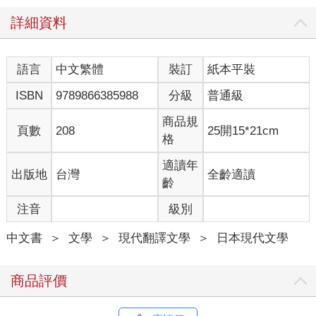
詳細資料
同課的中田轉過臉說，他的眼眶泛黑，刻著深深的皺紋。
「你自己還不是？部長還沒來啊？」
語言
中文繁體
裝訂
紙本平裝
明知還沒來，但還是忍不住求證。
ISBN
9789866385988
分級
普通級
「在的話，我還敢跟你聊天嗎？」
商品規
頁數
208
25開15*21cm
格
從抽屜拿出整髮劑與領帶，走到盥洗室。
適讀年
出版地
台灣
全齡適讀
鏡子裡的臉十分憔悴，宛如老了好幾歲。皮膚粗糙，眼睛下方出
齡
現了凹陷，我迅速整理了儀容，回到座位。
注音
級別
白板上掛著自己名字「松尾」的行事欄，寫著十點三十分，自由
中文書
＞
文學
＞
現代翻譯文學
＞
日本現代文學
之丘，秋元太太，是上星期預約看屋的客人。
「你今天有帶看嗎？」
商品評價
我隨口問著，眼光轉到中田的行事欄，下午一點，三軒茶屋，長