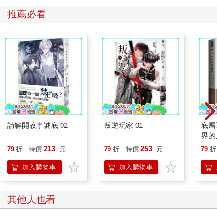
帶看的案子。
推薦必看
在專門交易不動產的房屋仲介公司裡，帶看是重要的業務之一。
對絕大多數的顧客來說，買房是一生一次的大事。不可能輕易妥
協。想要攻破客人極端審慎的藩籬，就需要帶看這種直接面對
面、建立信任關係的行銷模式。
帶看是業務指標之一，公司列為重點項目，要求每個業務員務必
達到上班日每天一件，周六日兩件帶看房屋的業績。
武田是業績前三名的常客，但這幾個月不知怎麼回事，一直拿不
出像樣的成績，而且也幾乎沒有預約帶看的案子，更為業績不彰
請解開故事謎底 02
叛逆玩家 01
底層
作了註腳。
界的
213
253
79
折
特價
元
79
折
特價
元
79
折
「道歉有什麼用？重點是把房子賣出去呀。你這傢伙，到底還想
不想幹下去？」
加入購物車
加入購物車
武田低著頭。
其他人也看
「想。」