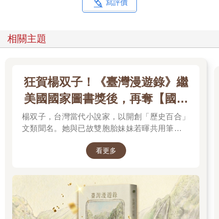
谷部先生。
寫評價
「勉強約了一位。」
相關主題
中田小聲回答。
腦中浮現昨天晚上中田拿著電話苦苦哀求的神情。
狂賀楊双子！《臺灣漫遊錄》繼
「好險啊。連續三天沒有案子的話，會被部長K死。」
美國國家圖書獎後，再奪【國際
「沒錯，就像你上星期那樣。」
布克獎】
楊双子，台灣當代小說家，以開創「歷史百合」
文類聞名。她與已故雙胞胎妹妹若暉共用筆名，
中田打趣道，肩膀和手腕上的烏青現在還留著淡淡的痕跡。
承載兩人的文學夢想，將嚴謹的日治歷史考據融
看更多
「說到這裡才想到，木村還沒來嗎？」
入女性同性情誼。其長篇小說《臺灣漫遊錄》透
過鐵道旅行與地道美食探討文化階級，英譯本陸
新進同事木村沒在座位上，朝會時間快到了。
續斬獲美國國家圖書獎與英國國際布克獎，寫下
華語文學歷史新紀錄，成功讓世界聽見台灣的身
中田也說沒有看到他。隔壁的松本眼睛盯著眼前的螢幕，頭也不
世。
回的說：「肯定是辭職了吧。」