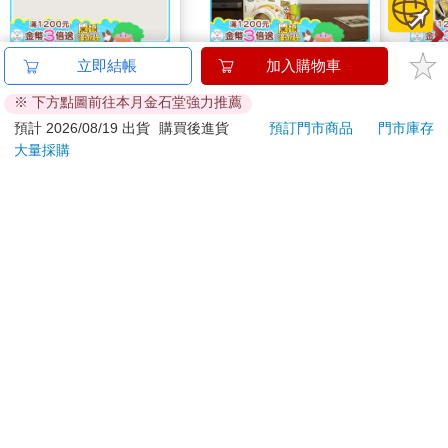
「就算約了再多件帶看，不能變成帳面數字就沒有意義。數字才
是重點哪，數字！」
【電子書】蔬菜的理髮
【Timo】復古浪潮 經
ONE
立即結帳
加入購物車
店
典積木相機 禮物
(首刷
大山課長凝視著正前方嘟囔著，這話並不是特別對某個人說，但
※ 下方點圖前往本月金石堂強力推薦
259
349
特價
元
51
折
特價
元
85
折
帶著刺的話卻也讓人無法假裝沒聽見。
預計 2026/08/19 出貨
購買後進貨
預訂門市商品
門市庫存
大量採購
電子書
加入購物車
「喂！」
大山課長叫。
訂購/退換貨須知
「木村是去廁所嗎？怎麼這麼久？朝會快開始了耶，去叫他出
來。」
加入金石堂 LINE 官方帳號『完成綁定』，隨時掌握出貨動
態：
課裡所有人都停下動作。朝會八點開始，但是木村應該還沒有來
上班。
「不是。木村沒在廁所……他還沒有進來。」
提醒您！！
中田一臉打量的表情說道。
金石堂及銀行均不會請您操作ATM! 如接獲電話要求您前往