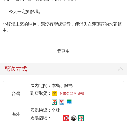
──今天一定要辭職。
小腹湧上來的呻吟，還沒有變成聲音，便消失在蓮蓬頭的水花聲
中。
電視畫面播放著清晨的資訊節目，女主播正為黃金週的假期介紹
自由之丘。這地方不知走過多少次了，但是一旦冠上「約會聖
看更多
地」這樣的名字，卻顯得既遙遠又陌生。
外面還是料峭的寒意，但是春天的陽光給人即將轉暖的預感，憑
配送方式
添了幾許早晨的憂鬱。
國內宅配：本島、離島
隨著惠比壽車站附近的店鋪映入眼簾，緊張感逐漸升高，心情也
越來越沉重。一旦腳步有些躊躇，便好像再也邁不出去了。
到店取貨：
台灣
不限金額免運費
輕輕推開營業室的門，朝室內張望了一下。有幾名同事已經在
國際快遞：全球
座，正在準備業務，但看不到主管的影子。
海外
港澳店取：
「臉色這麼差！」