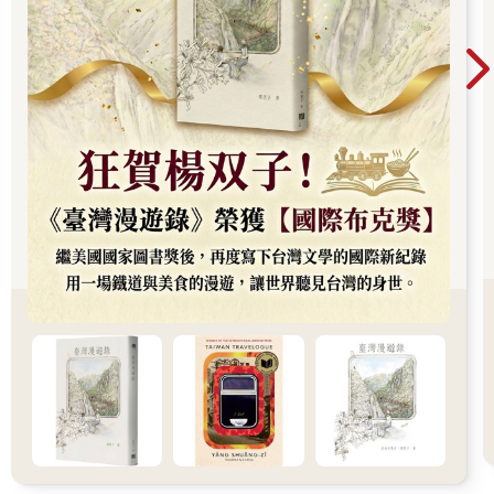
大部分的同事都進來了，坐在桌前默默的作業。每個人的臉上都
帶著濃濃的倦意，散發出不想把精力花在無謂事務的氣氛。
門口附近有人說話，是通知部長到社的聲音。
營業部的門打開，出現伊藤部長的身影。他的個子並不高，但擁
有在花園橄欖球場出賽的經驗，體格相當結實，一走進來便對整
個房內形成壓迫感。大山課長和隔壁課的齋藤課長也一道進來。
四周湧起問候，聲音大得連外面走廊可能都聽得見。伊藤部長三
人置若罔聞，好整以暇的穿過房間，走到位子坐下。
齋藤課長一坐好，便點名叫了一位資深同事。
「我說武田吶，你昨天沒有安排帶看還敢回家啊？臭小子，你也
太混了吧。」
武田保持直立不動的姿勢，低下頭說了一聲「對不起」。抬起頭
時，他的臉色緊繃，看起來已經豁出去的樣子。
白板上武田的行事欄裡空空如也，其他的業務員都還有一到兩件