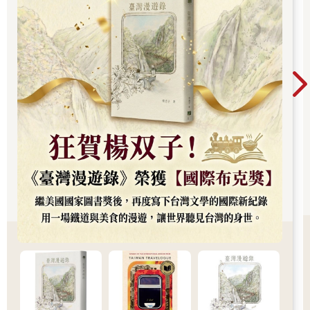
抖，一邊把亂放在床邊的書翻了一遍。「我的手機放到哪裡去
世。
了？」我怎麼也找不到，已經到了下樓吃早餐的時間了，我卻還
覺得奇怪。剛剛在被窩裡作的夢現在變成一片片零散的薄霧，籠
罩著整個腦袋。
我聽到有人上樓的腳步聲，直覺認為那是母親。
「涼，天亮了，還不起床？」
「嗯……等一下，手機不見了，我在找……」
我這樣應著在門外敲門的母親。
「妳什麼時候有手機了？」
母親那疑惑的聲音敲醒了我迷糊的意識。
對了，我到底在幹什麼？我的手機根本在現實中不存在，我怎麼
會在床邊四處尋找它呢？我完全忘記它只是我在腦海裡恣意拼湊
的東西。
當天晚上。
「涼，妳今天忘了戴手錶上學吧，等車的時候是不是很不方
便？」
母親一下班回來，就對已經在家的我說。
「我忘了戴手錶？」
我今天一整天都沒發現，不可思議的是，就算不知道時間，我也
不覺得怎樣。這是怎麼一回事呢？我雖然覺得很疑惑，但馬上就
恍然大悟。