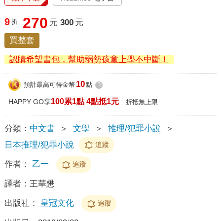
270
9
折
元
300
元
買整套
認購希望書包，幫助弱勢孩童上學不中斷！
10
預計最高可得金幣
點
?
100累1點 4點抵1元
HAPPY GO享
折抵無上限
分類：
中文書
＞
文學
＞
推理/犯罪小說
＞
日本推理/犯罪小說
追蹤
作者：
乙一
追蹤
譯者：
王華懋
出版社：
皇冠文化
追蹤