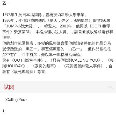
乙一
1978年生於日本福岡縣，豐橋技術科學大學畢業。
1996年，年僅17歲的他以《夏天．煙火．我的屍體》贏得第6屆
「JUMP小說大賞」，一鳴驚人。2003年，他再以《GOTH斷掌
事件》榮獲第3屆「本格推理小說大賞」，該書並被改編成電影和
漫畫。
他的創作範圍極廣，多變的風格讓喜愛他的讀者將他的作品分為
驚悚懸疑的「黑乙一」和悲傷療癒的「白乙一」，但作品裡往往
黑中有白、白中有黑，難以單一風格概括而論。
著有《GOTH斷掌事件》、《只有你聽到CALLING YOU》、《失
蹤HOLIDAY》、《寂寞的頻率》、《花與愛麗絲殺人事件》，合
著有《殺死瑪麗蘇》等書。
試閱
〈Calling You〉
1