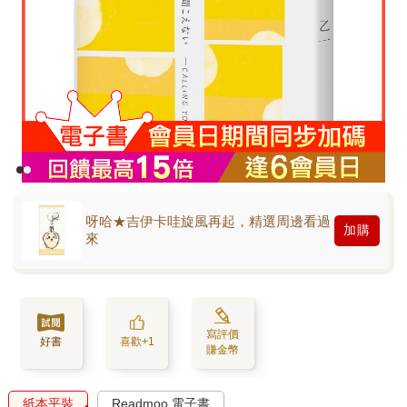
呀哈★吉伊卡哇旋風再起，精選周邊看過
加購
來
寫評價
好書
喜歡+1
賺金幣
紙本平裝
Readmoo 電子書