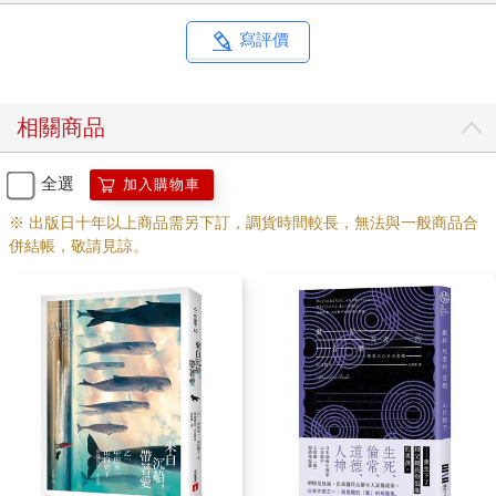
認為無法輕鬆地與別人談話或有良好的互動是一種病態，也覺得
交不成朋友的自己是個沒用的人。
寫評價
在教室裡，我經常裝出一副若無其事、很自在的樣子，不介意沒
人跟我說話。要是這樣的自己真能不知不覺間變得無所謂的話，
那該多好啊。
相關商品
每當在手機貼上大頭貼的女生們一搖晃那可愛的手機吊飾，我就
覺得受不了。想必她們一定有很多朋友，手機的電話簿裡也都是
電話號碼吧？每次只要這麼一想，我總會既羨慕又難過，心想要
全選
加入購物車
是自己也可以這樣就好了。
※ 出版日十年以上商品需另下訂，調貨時間較長，無法與一般商品合
午休的時候，我經常待在圖書館，因為教室裡沒有我可以容身的
併結帳，敬請見諒。
地方，整個學校只有圖書館才能容納我。
館內很安靜，空調設施齊全，現在是冬天，暖氣從牆邊的暖爐冒
出來，對於怕冷又容易感冒的我而言，是個非常棒的地方。
我盡量不往有人的地方去，選在有暖氣附近的桌子坐下。在下午
課堂開始前的幾十分鐘裡，我有時會讀那本很喜歡而翻了不知多
少遍的短篇小說，或是午睡來打發時間。
有一天，我趴在桌上閉著眼睛時，突然想到了手機。
最近我常在想，如果我可以擁有手機的話，要拿什麼樣的款式好
呢？只是想像的話就不會給人添麻煩，也不會失敗，想怎樣就怎
樣。