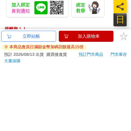
員
到了車站，我給司機看過月票，正要從暖和的車廂踏出寒冷的門
外時，那瞬間，音樂又在我的大腦裡響起，由於實在太突然了，
日
害我差點在公車階梯上滑倒。
我沒有馬上接電話，我需要時間來讓心情平靜。公車放下我後就
提醒您！！
開走了，我深呼吸了一口足以讓肺凍僵的冷空氣，好奇心驅使我
金石堂及銀行均不會請您操作ATM! 如接獲電話要求您前往
立即結帳
加入購物車
接起電話。
ATM提款機，請不要聽從指示，以免受騙上當！
我在大腦裡按下了通話鍵。
※ 本商品會員日滿額金幣加碼回饋最高15倍
「喂喂……」
退換貨須知：
預計 2026/08/13 出貨
購買後進貨
預訂門市商品
門市庫存
「不要掛電話！或許是太突然了，讓妳覺得害怕，但是這絕不是
大量採購
**提醒您，鑑賞期不等於試用期，退回商品須為全新狀態**
惡作劇電話。」是剛才那個人的聲音。
依據「消費者保護法」第19條及行政院消費者保護處公告之
我不禁覺得「惡作劇電話」這說法有點意思，覺得必須回應些什
「通訊交易解除權合理例外情事適用準則」，以下商品購買
麼，於是我既緊張又害怕地開口了。大概因為情況特殊吧，平常
後，除商品本身有瑕疵外，將不提供7天的猶豫期：
和別人面對面時會讓人痛苦的緊張感並沒有出現。
「那個……我不知道說什麼好，我現在是用腦海裡的手機在跟你
易於腐敗、保存期限較短或解約時即將逾期。（如：生
說話……」
鮮食品）
「我也一樣啊，我也是用腦海裡的手機在說話。」
依消費者要求所為之客製化給付。（客製化商品）
「你怎麼會知道我的電話號碼？我記得我明明沒有記在電話簿
報紙、期刊或雜誌。（含MOOK、外文雜誌）
裡。」
經消費者拆封之影音商品或電腦軟體。
「我隨意按幾個數字撥打的，試了十次都沒接通，想著這次再不
非以有形媒介提供之數位內容或一經提供即為完成之線
行就放棄了，沒想到就打通了。」