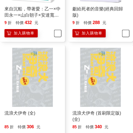
我喜歡白色的，摸起來感覺光滑的更好。
不知道從什麼時候開始，我只要一想到自己的手機，就會覺得很
來自沉船，帶著愛：乙一×中
獻給死者的音樂(經典回歸
快樂，嘴角忍不住上揚。對我來說，可以想像自己的手機是非常
田永一×山白朝子×安達寬
版)
重要的。
高，超夢幻「合作」陣容！
432
288
9
折
特價
元
9
折
特價
元
放學後，班上最早離校的總是我，這不是因為我腳程快，而是因
為我沒有參加社團活動，也沒有一起玩的朋友。所以一上完課，
加入購物車
加入購物車
留在學校也沒什麼事，通常都是一個人兩手插在口袋裡，垂著頭
回家。
回家途中只要經過電器行，我就會拿幾張手機的廣告單，在公車
上出神地看著，看看最新手機型號的介紹，就會忍不住開始想，
啊……有很多方便的功能啊，然後不知不覺就到站了。
爸媽經常很晚才回家，我又是獨生女，所以就算早到家，家裡也
不會有任何人。
我回到自己的房間，把廣告單放在桌上，然後托著下巴，一邊凝
神，一邊像在圖書館那樣在腦海裡想像自己的手機。
我儘可能真實地勾勒這支手機，想像它真實的就像在我面前一
樣。我想像中的手機是輕巧型的，液晶螢幕上顯示著時間，微微
閃著綠光，這樣就算光線不足也沒有問題。至於來電鈴聲嘛，就
流浪犬伊奇 (全)
流浪犬伊奇 (首刷限定版)
選我喜愛的電影配樂吧。電影《甜蜜咖啡屋》1裡那首動聽的曲子
(全)
就很不錯，我要手機用美妙的和弦鈴聲來呼喚我。
306
340
85
折
特價
元
85
折
特價
元
兼職工作的母親回到家時，開門的聲音把我從天馬行空的世界裡