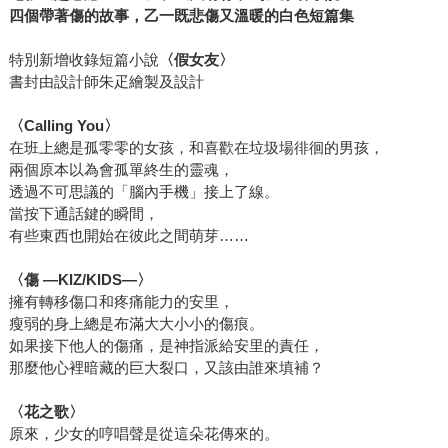
四個帶著傷的故事，乙一既悲傷又溫暖的白色短篇集
特別新增收錄短篇小說
〈假女友〉
書封由設計師朱疋繪製及設計
〈Calling You〉
在班上總是孤零零的女孩，和喜歡在垃圾場徘徊的男孩，
兩個原本以為會孤單終生的靈魂，
透過不可思議的「腦內手機」接上了線。
當按下通話鍵的瞬間，
有些東西也開始在彼此之間萌芽……
〈傷 —KIZ/KIDS—〉
擁有轉移傷口和疼痛能力的安里，
瘦弱的身上總是布滿大大小小的傷痕。
如果接下他人的傷痛，是神指派給安里的責任，
那麼他心裡暗藏的巨大裂口，又該由誰來填補？
〈花之歌〉
原來，少女的哼唱聲是從這朵花傳來的。