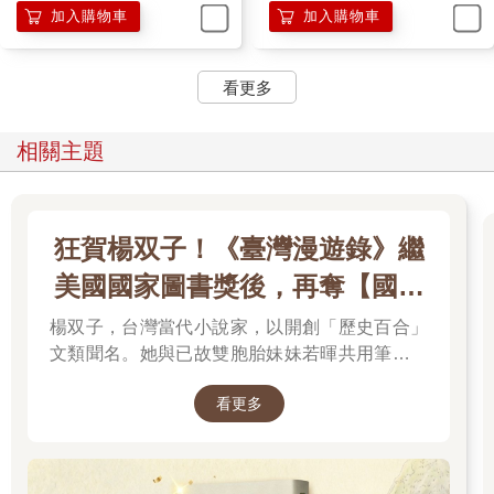
帶了回來。不知不覺已經過了兩個小時。
加入購物車
加入購物車
無論是在上課，還是在吃飯，我腦子裡都在想著這個夢想中的手
機。白色的流線型機身就像陶瓷般光滑，拿起來意外地輕巧，握
看更多
在手裡剛剛好。可是在現實世界裡，我無法用我真的手握住腦海
裡的手機，我只能想像手觸摸到它時的那種感覺。
不久後，我發覺自己無論睜開雙眼還是閉上眼，腦海裡都有一支
相關主題
手機，即使當我看著其他東西時，在另一個與視覺區域不同的地
方，也看得見那潔白而小巧的物體。不知從什麼時候開始，這手
機的存在勝過我周圍所有的一切，它是如此清晰，輪廓是如此鮮
明。
狂賀楊双子！《臺灣漫遊錄》繼
由於大部分時間我都是一個人獨處，所以可以不受干擾，盡情地
美國國家圖書獎後，再奪【國際
在腦海裡想像它。我一想到這支手機不屬於其他人，而是我所獨
有時，就覺得非常快樂。在腦海中，我好幾次撫摸著它光滑的表
布克獎】
楊双子，台灣當代小說家，以開創「歷史百合」
面。這手機既不用充電，液晶螢幕也不會被弄髒，時間的功能也
文類聞名。她與已故雙胞胎妹妹若暉共用筆名，
能好好運作。
這個實際不存在的物體，已深深地刻在我的腦海裡。
承載兩人的文學夢想，將嚴謹的日治歷史考據融
一月的某個早上。
看更多
入女性同性情誼。其長篇小說《臺灣漫遊錄》透
天氣很冷，隔著窗，外頭的景色看起來冷冷清清的，雲層很厚，
過鐵道旅行與地道美食探討文化階級，英譯本陸
是個陰暗的一天。我被鬧鐘吵醒，睡得迷糊的腦袋勉強整理思
續斬獲美國國家圖書獎與英國國際布克獎，寫下
緒。雖然是在屋子裡，但從嘴巴吐出來的卻是白霧，我一邊發
華語文學歷史新紀錄，成功讓世界聽見台灣的身