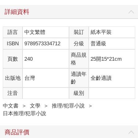
的不是真心話，而只是客套話，我就沒辦法立即反應過來。不管
詳細資料
跟誰講話，我都只會認真地回答，等周圍的人忍不住笑出來的時
候，才知道原來對方是在開玩笑。
「妳這個髮型很漂亮耶。」
語言
中文繁體
裝訂
紙本平裝
小學時，短髮的我曾被一個女孩稱讚，我很開心，還有一種幸福
的感覺。之後的兩年，我都維持著同一種髮型。
ISBN
9789573334712
分級
普通級
升上中學以後，我才知道，她的話只不過是恭維而已。有一天在
學校走廊上，她領著幾個朋友與我擦肩而過，就在那瞬間，她看
商品規
頁數
240
25開15*21cm
了我一下，接著對她的朋友耳語：
格
「這個女生之前就一直留這種髮型，其實一點都不適合她。」
我不想刻意去聽，但我還是聽到了。一直為自己的髮型欣喜的
適讀年
出版地
台灣
全齡適讀
我，原來是一個笨蛋。類似的事情遭遇多了，我和別人說話時，
齡
內心就不禁緊張起來。
注音
級別
春天上高中以後，我也沒辦法跟任何人親近，最後，我成為教室
裡一個非常特別的人，每個同學都小心地對待我，雖然共處一
中文書
＞
文學
＞
推理/犯罪小說
＞
室，我卻有一種被排除在外的感覺。
日本推理/犯罪小說
最難熬的是下課時間，同學們成群聚在一起嘻哈玩鬧，只有我一
個人呆坐在椅子上。教室裡鬧得愈是歡樂，只是愈凸顯我的格格
不入，以及擴大我內心的孤獨感。
商品評價
沒有手機就代表我沒有朋友，這件事情一直讓我非常在意，我自