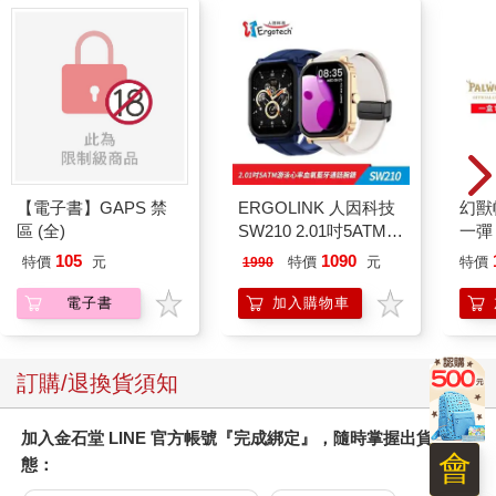
2
一種近乎恐怖的感覺襲遍全身，這種事是不可能的，一定是什麼
地方出了問題。
即使世上所有的事物都離棄我，我也堅信在我腦海裡的手機絕對
不會背棄我，但是現在，我的手機已經完全脫離我的掌控了。
但是，我也不可能永遠不接電話。我雖然感到恐懼，卻也不能把
手機拋棄，因為對我而言，我腦中的這支手機比任何事物都要
真。
【電子書】GAPS 禁
ERGOLINK 人因科技
幻獸
雖然覺得很緊張、很害怕，但我還是想像自己用手拿起了那現實
區 (全)
SW210 2.01吋5ATM游
一彈 
中不存在的手機，按停了一直響的鈴聲。我猶豫了一下，在腦中
泳心率血氧藍牙通話腕
Pal
105
1090
特價
元
特價
元
特價
1990
對著白色手機開口說：
錶
盒）
「……喂喂？」
電子書
加入購物車
「啊！那個……」是一個年輕男孩的聲音，從想像的手機那一頭
傳來。「真的接通了……」
他感嘆地喃喃說著，我卻發不出任何聲音。這意想不到的發展令
訂購/退換貨須知
我非常恐慌，下意識就把電話掛了。我一邊思索著大概有人在惡
作劇吧，一邊前後左右看看車廂，可是沒看到有那聲音特徵的男
加入金石堂 LINE 官方帳號『完成綁定』，隨時掌握出貨動
生。乘客們絲毫沒發現我腦海裡有電話打來，只是隨著車身在搖
會
態：
晃。
我想我的腦袋大概真的哪裡不對勁了。