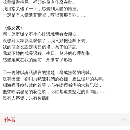
花蕾微微搖晃，裡頭好像有什麼在動。
我用指尖碰了一下，感覺到人體的體溫。
一定是有人鑽進花蕾裡，哼唱著那首歌……
〈假女友〉
啊，怎麼辦？不小心扯謊說我有女朋友，
沒想到大家就這麼信了，我只好把謊圓下去。
我的假女友設定與日俱增，為了怕忘記，
我寫下她的成長過程、生日、兒時的心理創傷，
感覺她就在我的面前，漸漸有了形體……
乙一將難以訴諸語言的痛楚，寫成無聲的吶喊。
沒有出聲，卻用力喊進我們的心裡，產生強烈的共鳴。
腦海裡呼喚彼此的鈴聲，心在嘶啞喊痛的求救訊號，
低聲哼唱思念的花之歌，比誰都還要堅定的那句話……
沒有人察覺，只有你聽到。
作者