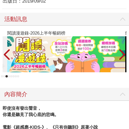
出版日：
2019/09/02
活動訊息
閱讀漫遊錄-2026上半年暢銷榜
飢
內容簡介
即使沒有發出聲音，
你還是聽見了我心底的悲鳴。
電影《超感應-KIDS-》、《只有你聽到》原著小說