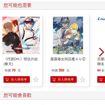
「為免給其他乘客造成不便，請盡量避免在車內使用手機。」
您可能也需要
其實這也不是什麼大不了的事。之後，車子安靜地行駛了十分鐘
左右，溫暖的空氣讓人感到舒適，我開始打瞌睡。
電話鈴聲又響起來了。最初我還以為又是前座那男生的電話，閉
上眼睛沒在意，不一會兒，我發覺情況有點不對勁，瞌睡蟲也隨
即消失得無影無蹤。
正響著的鈴聲跟剛剛的不同，這一回是和弦的旋律，是我曾經聽
過的電影配樂。不過，這也太巧了吧？那音樂竟然和我想像過的
來電鈴聲一模一樣。
是誰的電話？
我環視車廂，尋找電話的主人。司機、男生、阿姨，除了我以
《代號DH.》明信片組
露露修女與惡魔ＡＵ②
百樂果
外，車上只有這三個人了，可是沒人有動靜，而且樣子看起來好
(黎天)
聯名
像完全沒注意到一直響個不停的電話鈴聲。
他們不可能聽不到的，我滿腦子疑惑，也有點不安。這時，我已
70
350
特價
元
特價
元
84
折
經有點猜到了，下意識地緊緊抓住放在膝蓋上的書包。掛在書包
加入購物車
加入購物車
提把上我最喜歡的鑰匙圈發出輕微的聲響，喀啦喀啦。
我戰戰兢兢地以視覺以外的神經窺視自己的大腦，我猜對了。那
支由我幻想出來的白色手機竟然收到電波，來電鈴聲正在我的大
您可能會喜歡
腦裡響著，通知我有來電。