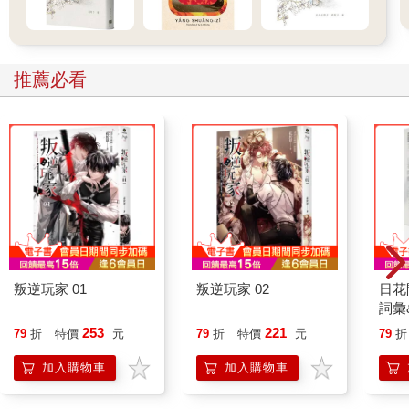
雖然沒有手錶，可是我看到了腦海裡的手機，無意識地用手機螢
幕顯示的時鐘來看時間。
可是，虛構而成的東西會指示出正確的時刻嗎？
推薦必看
我看了一下腦海裡手機螢幕上顯示的時間，現在是八點十二分。
然後，我又看了一眼掛在牆上的鐘，分針動了一下，與時針剛好
一起指向八點十二分。
我只覺得心跳加速，腦海裡幻想的手輕輕彈了彈同是幻想出來的
手機那光滑的表面，發出喀答一聲，很輕、很細，卻在我腦海中
迴盪。
放學回家途中，公車上有手機響了，是鬧鐘般的鈴聲。坐在我前
面的男生慌忙翻著袋子，關掉吵遍車廂的電子鈴聲，把電話貼著
耳朵說話。
由於車內有暖氣設備，所以車窗蒙上了一層白霧，看不見外面的
風景。我一邊讓思緒亂飛，一邊不專心地環視車內，車子裡除了
叛逆玩家 01
叛逆玩家 02
日花
我和那個男生之外，就只有一位兩腳跨著走道、手抱購物袋的阿
詞彙
姨，她似乎不太高興地注視著那個正在講話的男生。
253
221
79
折
特價
元
79
折
特價
元
79
折
我覺得心情有點複雜，在大眾交通工具上和商店內用手機或許會
給人帶來不便，可是另一方面，我卻對此有一分近乎憧憬的感
加入購物車
加入購物車
情。
那男生一掛上電話，司機就對著廣播器說：