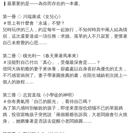
▎最重要的是——為你而存在的一本書。
第一冊 ◇ 川端康成《女兒心》
＃世上有什麼會「永遠」不變？
兒時玩伴的三人，約定每年一起旅行，不知何時其中兩人結為情
侶，這次還要達成一項任務：求婚。落單的人不只寂寞，更懷著
自己未察覺的心思……
第二冊 ◇ 橫光利一《春天乘著馬車來》
＃沒能對自己付出「真心」，受傷最深會是……？
偕同大病初癒的妻子來休養，卻處處以自身喜好為優先的丈夫，
不巧感冒病倒了。妻子帶著圓推薦的書，在陌生城鎮初次踏上一
個人的旅程……
第三冊 ◇ 志賀直哉《小學徒的神明》
＃你有勇氣用「自己的眼光」，看待自己嗎？
為了第六感特別敏銳的孩子，即使來度假也煩惱不已的單親媽
媽，投宿當晚孩子突然說「兩個爺爺告訴我，大老闆娘會引火燒
身」，她猶豫著是否該去提醒小老闆娘圓……