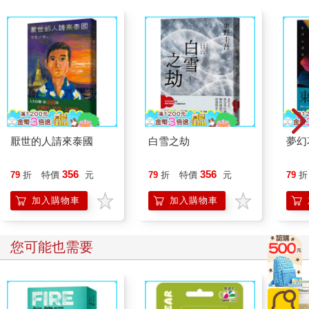
「我才不是悠哉，泡溫泉是為了淨身。在進行重要儀式前，得先
清潔身體才行。」
「把求婚講成『儀式』的，全世界大概也只有雄高你了。」
葉介笑著往和室移動，拿起折好放在榻榻米一隅的浴衣。
「愛夢呢？」
「去了文庫就一直沒回來。」
「喔，就是她說的那個……」
這次要求住凧屋旅館的正是愛夢，為的是這家旅館附設的「文
庫」。這間藏書室內收集了至昭和初期為止的大量舊書，不僅書
況好，種類也很齊全，聽說只要是住宿的旅客就能自由借閱。熱
厭世的人請來泰國
白雪之劫
夢幻
愛閱讀到成為書店店員，還會跟在網路上認識的同好舉行線上讀
書會的愛夢選擇了這樣的旅館，說起來一點都不令人意外。要是
356
356
79
折
特價
元
79
折
特價
元
79
折
往年，對舊書毫無興趣的葉介應該會極力爭取去住其他知名觀光
景點的旅館，今年卻老實聽取愛夢的意見。自三人從不同大學畢
加入購物車
加入購物車
業、踏入社會的那年至今，每年都會一起旅行。這樣的三人之旅
到了第六年的今年，或許會是最後一次了。
「那麼，為了祈求雄高求婚順利，就去洗個澡吧。」
您可能也需要
葉介打趣地這麼一說，雄高一臉認真地點頭。兩人還是少年棒球
隊的夥伴時，每次雄高都會頂著這樣的表情上場打最後一棒。葉
介想起那種時候的他多半會被三振，不過沒說出口。