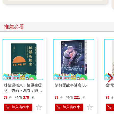
難以移開視線。他的內心深處產生一股騷動，很想說些什麼。
圓不再盯著葉介，拿起愛夢放在櫃檯前的行李箱，重新轉向三
人：
「那麼，我帶三位到房間。行李只有這一件嗎？」
推薦必看
葉介和雄高點點頭，住一個晚上所需的行李，都在背上的小背包
裡了。圓輕鬆提起粉紅色行李箱往前走。雖然身材纖細，她的臂
力似乎很強。走動時，從和服衣襬下露出結實好看的阿基里斯
腱。
「啊，我來拿吧。」
三人異口同聲地說著追上她。
客房是古早年代的旅館和室，有凹間和寬敞的廊台。整體似乎經
過適時的修繕和改裝，即使是老宅，所有設備都沒有令人擔憂的
老朽狀況。盥洗台旁邊的廁所和淋浴間，更是採用最新的飯店常
見的時尚一體成形設計，反而顯得跟周遭有點格格不入了。
杖藜過橋東：柳風生暖
請解開故事謎底 05
臺灣
廊台上擺著一套桌椅，葉介獨自坐在那裡，隔著玻璃窗眺望彷彿
意、杏雨不濕衣；陳亮
與此相連的大海。他轉開木頭窗框上的螺旋式栓鎖，打開窗戶，
恭談以心轉境的適齡漫
379
221
79
折
特價
元
79
折
特價
元
79
折
吹進一陣令人心曠神怡的風，海潮聲更大了。
想
非觀光季節的城鎮冷清蕭條，原先看到這棟以旅館來說外觀太小
加入購物車
加入購物車
的建築時，葉介曾擔心「選這裡真的好嗎」。然而，面對眼前這