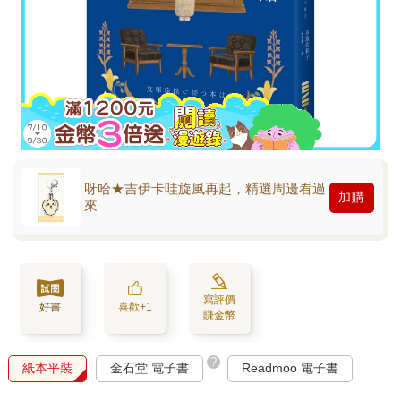
呀哈★吉伊卡哇旋風再起，精選周邊看過
加購
來
寫評價
好書
喜歡+1
賺金幣
?
紙本平裝
金石堂 電子書
Readmoo 電子書