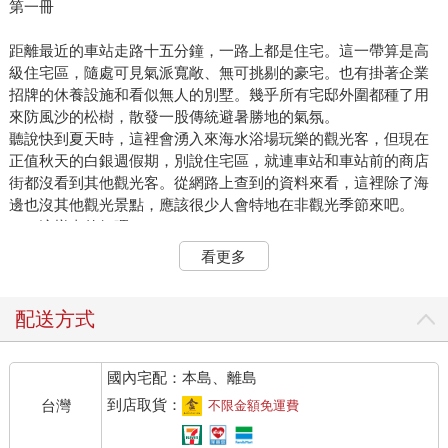
第一冊
距離最近的車站走路十五分鐘，一路上都是住宅。這一帶算是高
級住宅區，隨處可見氣派寬敞、無可挑剔的豪宅。也有掛著企業
招牌的休養設施和看似無人的別墅。幾乎所有宅邸外圍都種了用
來防風沙的松樹，散發一股傳統避暑勝地的氣氛。
聽說快到夏天時，這裡會湧入來海水浴場玩樂的觀光客，但現在
正值秋天的白銀週假期，別說住宅區，就連車站和車站前的商店
街都沒看到其他觀光客。從網路上查到的資料來看，這裡除了海
邊也沒其他觀光景點，應該很少人會特地在非觀光季節來吧。
——這樣真的好嗎？
腦中閃過一絲不安，永瀨葉介忍不住望向走在前面的北村雄高厚
看更多
實的肩膀。
「到了！」
葉介和隔著雄高肩膀探出頭的萩原愛夢四目相接。她高舉手機揮
配送方式
舞，意思大概是應用程式已結束導航，抵達目的地了吧。愛夢這
些習慣動作從幼稚園到現在都沒什麼改變。即使彼此都二十八歲
國內宅配：本島、離島
了，她看上去還是頗為稚氣。
葉介停下腳步，望向道路盡頭的土牆。牆不是很高，但種在內側
到店取貨：
台灣
不限金額免運費
的竹林和松樹等植栽巧妙遮擋，從外面頂多只能看見建築物頂上
的屋瓦。