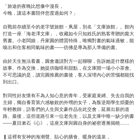
「旅途的夜晚比想像中漫長，
今晚，讓這本書陪伴您度過如何？」
自戰前存續至今的老字號旅館・凧屋，別名「文庫旅館」。館內
打造一座「海老澤文庫」，收藏如今只知姓氏的熟客寄贈的龐大
舊書。小老闆娘．丹家圓的體質特殊，唯獨對書的氣味過敏，能
嗅出和住客相同氣味的書——彷彿是專為那人準備的書。
由於天生無法看書，圓會邀請對方一起聊聊，告訴她是什麼樣的
故事。作為交換，她提供咖啡和甜點，在文庫開一場小小茶會。
不可思議的是，讀完圓推薦的書後，客人深埋內心的苦惱都能找
到出口。
對同性好友懷有不為人知心意的青年，受家庭束縛、失去自我的
主婦，獨自養育第六感敏銳的外甥的女子，為叛逆期學生煩憂的
年輕教師，訪客們的人生與文豪作品在此交會，延展出新的道
路。最後，這些道路引來一位老先生，以及文庫中唯一缺少的書
——夏目漱石《心》，這座文庫與圓自身的祕密逐漸揭曉……
▎這裡有安神的海潮聲、貼心的膳食、暖身的溫泉，