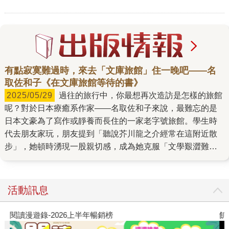
有點寂寞難過時，來去「文庫旅館」住一晚吧——名
取佐和子《在文庫旅館等待的書》
2025/05/29
過往的旅行中，你最想再次造訪是怎樣的旅館
呢？對於日本療癒系作家——名取佐和子來說，最難忘的是
日本文豪為了寫作或靜養而長住的一家老字號旅館。學生時
代去朋友家玩，朋友提到「聽說芥川龍之介經常在這附近散
步」，她頓時湧現一股親切感，成為她克服「文學艱澀難
懂」的偏見、閱讀文學作品的契機。 多年後，她自己也開始
創作故事，這個美好的回憶浮現心中，啟發她寫下新作《在
文庫旅館等待的書》。海潮聲、蟲鳴鳥叫、時令美食、溫泉
活動訊息
——小說的舞台是名為「凧屋」的古民家旅館，除了令人嚮
往的天然環境，還打造了唯有內行人才知道的「文庫」，收
閱讀漫遊錄-2026上半年暢銷榜
飢
藏昭和初期以前的大量舊書——其中又以文豪的經典作品最