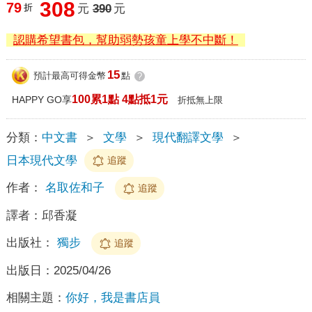
308
79
折
元
390
元
認購希望書包，幫助弱勢孩童上學不中斷！
15
預計最高可得金幣
點
?
100累1點 4點抵1元
HAPPY GO享
折抵無上限
分類：
中文書
＞
文學
＞
現代翻譯文學
＞
日本現代文學
追蹤
作者：
名取佐和子
追蹤
譯者：
邱香凝
出版社：
獨步
追蹤
出版日：
2025/04/26
相關主題：
你好，我是書店員