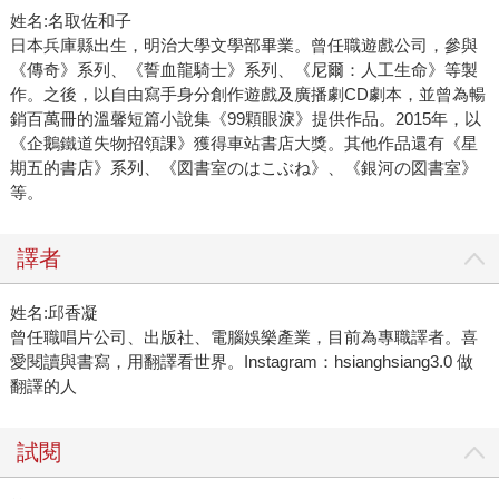
姓名:名取佐和子
日本兵庫縣出生，明治大學文學部畢業。曾任職遊戲公司，參與
《傳奇》系列、《誓血龍騎士》系列、《尼爾：人工生命》等製
作。之後，以自由寫手身分創作遊戲及廣播劇CD劇本，並曾為暢
銷百萬冊的溫馨短篇小說集《99顆眼淚》提供作品。2015年，以
《企鵝鐵道失物招領課》獲得車站書店大獎。其他作品還有《星
期五的書店》系列、《図書室のはこぶね》、《銀河の図書室》
等。
譯者
姓名:邱香凝
曾任職唱片公司、出版社、電腦娛樂產業，目前為專職譯者。喜
愛閱讀與書寫，用翻譯看世界。Instagram：hsianghsiang3.0 做
翻譯的人
試閱