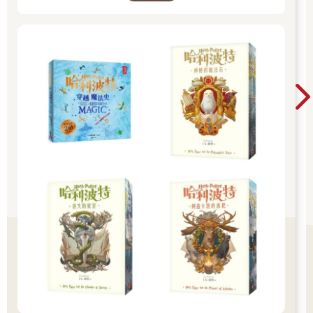
「兩個房間都在二樓，北村先生和萩原小姐請使用『白房』，永
瀨先生請使用『藍房』。」
圓將藍色流蘇的鑰匙遞給葉介，動作沒有一絲猶豫。葉介忍不住
朝雄高和愛夢望去。兩人也一臉困惑，可見三人都沒有把那個資
訊告訴旅館的人。
「請問，房間的分配……您怎麼會知道要這樣分配呢？我們三人
姓氏各不相同，一般來說，應該會安排兩個男人同房吧？」
凝視圓形狀漂亮的額頭，葉介這麼問。過去也有很多次三人一起
住宿的經驗，不管去哪裡，飯店方面一開始都會以性別來分房。
葉介自己如果是飯店員工，為了避免糾紛一定也會這樣安排，所
以才更感到奇怪。明明什麼都沒聽說，圓是怎麼看出愛夢和雄高
是一對情侶的呢？更別提從進旅館到現在，愛夢一直站在葉介旁
邊，只和葉介交談。
圓看了看分別交給雄高和葉介的鑰匙，像是想複誦一次「怎麼
會……」。不過，她立刻改成指了指自己的鼻子。
「妳的鼻子很靈？」
聽葉介這麼說，圓微笑點頭，沒有另外解釋。葉介不知道該怎麼
問下去，只能點頭說「這樣啊」。
伴隨著足袋移動的沙沙聲，圓走出櫃檯，抬頭看葉介。她有著黑
色瞳仁面積特別大的雙眼，或許因為如此，眼睛看起來比實際上
還大。這雙眼睛莫名有吸引力，給葉介一種不可思議的熟悉感，