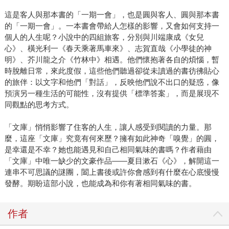
這是客人與那本書的「一期一會」，也是圓與客人、圓與那本書
的「一期一會」。一本書會帶給人怎樣的影響，又會如何支持一
個人的人生呢？小說中的四組旅客，分別與川端康成《女兒
心》、橫光利一《春天乘著馬車來》、志賀直哉《小學徒的神
明》、芥川龍之介《竹林中》相遇。他們懷抱著各自的煩惱，暫
時脫離日常，來此度假，這些他們聽過卻從未讀過的書彷彿貼心
的旅伴：以文字和他們「對話」，反映他們說不出口的疑惑，像
預演另一種生活的可能性，沒有提供「標準答案」，而是展現不
同觀點的思考方式。
「文庫」悄悄影響了住客的人生，讓人感受到閱讀的力量。那
麼，這座「文庫」究竟有何來歷？擁有如此神奇「嗅覺」的圓，
是幸還是不幸？她也能遇見和自己相同氣味的書嗎？作者藉由
「文庫」中唯一缺少的文豪作品——夏目漱石《心》，解開這一
連串不可思議的謎團，闔上書後或許你會感到有什麼在心底慢慢
發酵。期盼這部小說，也能成為和你有著相同氣味的書。
作者