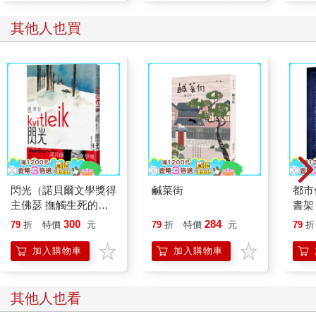
片美景，享受著周遭的環境音，他還真覺得來對了。
「剩下的事，就看那傢伙自己的表現了……」
其他人也買
自言自語的途中打了哈欠。葉介今天起得早，脫離日常生活的解
放感與旅途中的舒適感，使他忍不住閉上眼睛。
聽到「我要進去嘍」的話聲，葉介才驚醒。確認了手機螢幕顯示
的時間，離登記入住已過一小時。
房門打開，雄高毫不顧忌地走進來。只見他身上穿著印有密密麻
麻「凧屋」字樣的浴衣，腋下挾著薄薄的毛巾。
「在外面叫你半天都沒回應……你睡著了嗎？」
「睡著了啊，看就知道了吧。」
葉介揉著眼睛打哈欠。雄高不滿地哼了一聲，說「你這傢伙真悠
哉」。
閃光（諾貝爾文學獎得
鹹菜街
都市
「我昨天可是緊張到一整晚都沒睡。」
主佛瑟 撫觸生死的震
書架
「又不關我的事。」
撼之作 首部繁體中文
限量
300
284
這麼說著，葉介內心掀起了些波濤。雄高皺眉搖頭：
79
折
特價
元
79
折
特價
元
79
折
譯本）
「怎麼說不關你的事？葉介是重要的見證人。」
加入購物車
加入購物車
葉介聳聳肩起身，這才注意到雄高的打扮，於是問：
「你要去泡溫泉？」
「對啊，離晚餐還有一點時間。葉介要不要一起去？去嘛。」
其他人也看
「到底是誰悠哉啊。」