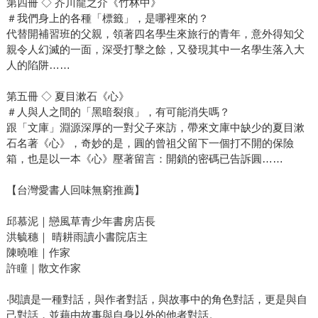
第四冊 ◇ 芥川龍之介《竹林中》
＃我們身上的各種「標籤」，是哪裡來的？
代替開補習班的父親，領著四名學生來旅行的青年，意外得知父
親令人幻滅的一面，深受打擊之餘，又發現其中一名學生落入大
人的陷阱……
第五冊 ◇ 夏目漱石《心》
＃人與人之間的「黑暗裂痕」，有可能消失嗎？
跟「文庫」淵源深厚的一對父子來訪，帶來文庫中缺少的夏目漱
石名著《心》，奇妙的是，圓的曾祖父留下一個打不開的保險
箱，也是以一本《心》壓著留言：開鎖的密碼已告訴圓……
【台灣愛書人回味無窮推薦】
邱慕泥｜戀風草青少年書房店長
洪毓穗｜ 晴耕雨讀小書院店主
陳曉唯｜作家
許瞳｜散文作家
‧閱讀是一種對話，與作者對話，與故事中的角色對話，更是與自
己對話，並藉由故事與自身以外的他者對話。