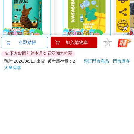
【新天鵝堡桌遊】傻傻
WASABI BEAR 一起
日本
立即結帳
加入購物車
玩 土狗隊
野餐Supercard悠遊卡-
超柔
※ 下方點圖前往本月金石堂強力推薦
芥末熊【受託代銷】
面紙
167
150
58
折
特價
元
特價
元
54
折
款(
預計 2026/08/10 出貨
參考庫存量：2
預訂門市商品
門市庫存
舒適
大量採購
加入購物車
加入購物車
紙/
廁擦
您可能會喜歡