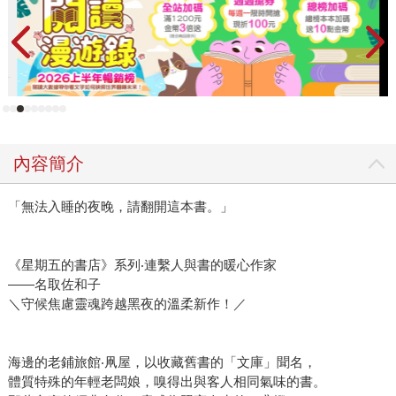
為齊全。更特別的是，這裡的小老闆娘丹家圓，能夠「嗅
出」與住宿旅客相同「氣味」的書。 圓的體質特殊，嗅覺異
常敏銳，尤其是一翻開書，就會被書的「氣味」嗆到引發過
敏反應，根本看不了紙本書。然而，她發現自己能運用這份
能力推薦適合客人閱讀的書。如果客人願意分享心得，她會
準備樸實可愛的茶點，開一場小小的讀書茶會。 這是客人與
那本書的「一期一會」，也是圓與客人、圓與那本書的「一
內容簡介
期一會」。一本書會帶給人怎樣的影響，又會如何支持一個
人的人生呢？小說中的四組旅客，分別與川端康成《女兒
「無法入睡的夜晚，請翻開這本書。」
心》、橫光利一《春天乘著馬車來》、志賀直哉《小學徒的
神明》、芥川龍之介《竹林中》相遇。他們懷抱著各自的煩
惱，暫時脫離日常，來此度假，這些他們聽過卻從未讀過的
《星期五的書店》系列‧連繫人與書的暖心作家
書彷彿貼心的旅伴：以文字和他們「對話」，反映他們說不
——名取佐和子
出口的疑惑，像預演另一種生活的可能性，沒有提供「標準
＼守候焦慮靈魂跨越黑夜的溫柔新作！／
答案」，而是展現不同觀點的思考方式。 「文庫」悄悄影響
了住客的人生，讓人感受到閱讀的力量。那麼，這座「文
海邊的老鋪旅館‧凧屋，以收藏舊書的「文庫」聞名，
庫」究竟有何來歷？擁有如此神奇「嗅覺」的圓，是幸還是
體質特殊的年輕老闆娘，嗅得出與客人相同氣味的書。
不幸？她也能遇見和自己相同氣味的書嗎？作者藉由「文