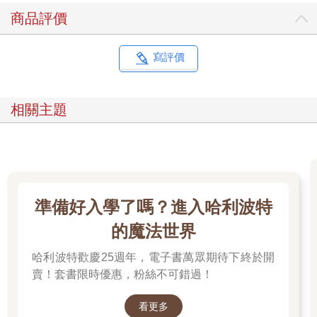
折服的是，圓的態度依然沉穩，與慌張的愛夢形成對比。
商品評價
「可以麻煩三位來櫃檯登記入住嗎？」
圓的聲音不高也不低，聽在葉介耳中很是舒服，甚至有股懷念的
感覺。氣氛一下子融洽起來，看得出雄高和愛夢也對這位看似有
寫評價
點不食人間煙火的小老闆娘頗有好感。
在圓的帶路下走到櫃檯，雄高先拿起筆，一邊在登記簿填上名
字，一邊找話說：
相關主題
「這裡相當安靜呢。」
「因為今晚的客人只有三位。」
站在櫃檯裡的圓揚起嘴角，微笑道。
最後一個填寫名字的葉介寫完必填事項後抬起頭，圓像變魔術般
攤開手掌，雙手掌心各有一把鑰匙。其中一把掛著白色流蘇的鑰
匙圈，另一把則是藍色流蘇。
準備好入學了嗎？進入哈利波特
「喔，是圓筒鎖啊，還以為會是掛鎖。」
聽到葉介的嘟噥，圓頓時睜大了眼睛。一旁的雄高笑道：
的魔法世界
「這傢伙說的話題太冷門了，抱歉。」
哈利波特歡慶25週年，電子書萬眾期待下終於開
儘管身為鎖匠兒子的葉介堅持這是常識，對一般人來說，確實可
歸於「冷門」的類別吧。這麼一想，他只能苦笑接受。圓好奇地
賣！套書限時優惠，粉絲不可錯過！
盯著掌上的鑰匙說「原來這種鎖叫圓筒鎖啊」，察覺三人的視線
集中在自己身上，又露出楚楚動人的笑容說：
看更多