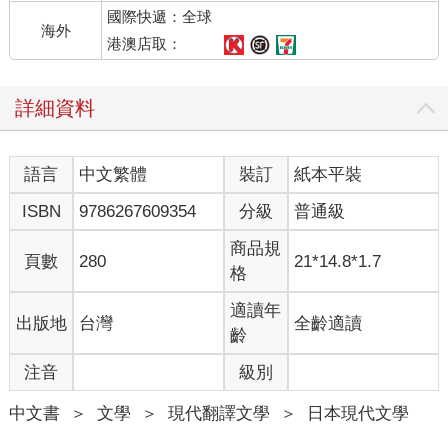
國際快遞：全球
穿過帶有屋簷的氣派大門，眼前是一條通往古民房建築的石板
海外
路。掛著門簾的玄關小巧，光是從正面打量，建築物整體也不
港澳店取：
大。如果僅論外觀規模，剛才經過的住宅區中多的是比這裡占地
更寬廣的豪宅。然而，佇立在前方的這棟房子，讓人感受到其他
詳細資料
建築都比不上的分量。這或許是源自創立超過九十年的旅館本身
的格調，也可能只是因為歷史悠久而已。葉介一邊思考，一邊將
玄關的拉門往旁拉。黑得發亮的直欄拉門看似老舊，滑開時卻順
語言
中文繁體
裝訂
紙本平裝
暢到超乎葉介原本的想像，輕輕一拉就開了，軌道也一點都不
卡。正當葉介對喀啦喀啦地敞開的門感到不知所措時，裡面傳出
ISBN
9786267609354
分級
普通級
一道沉穩的話聲：
「歡迎來到凧屋旅館。」
商品規
頁數
280
21*14.8*1.7
站在玄關上深深鞠躬的那個人，緩緩抬起頭。是一位身穿白色淡
格
雅和服，繫著銀杏色腰帶的年輕女性。紮在腦後的黑髮富有光
澤，五官小巧工整，氣質也很高雅。
適讀年
出版地
台灣
全齡適讀
「啊，是老闆娘嗎？」
齡
「我是小老闆娘，名叫丹家圓。老闆娘身體不舒服，今日無法來
注音
級別
迎接貴客，非常抱歉。」
禮貌回答了愛夢的問題後，圓再次低下頭。老實說，對只住一晚
中文書
＞
文學
＞
現代翻譯文學
＞
日本現代文學
的旅客而言，無論她是老闆娘或小老闆娘，都沒有太大關係。提
問的愛夢本人一定也這麼想吧，她不好意思地揮了揮手。令葉介