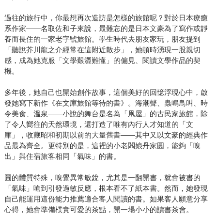
過往的旅行中，你最想再次造訪是怎樣的旅館呢？對於日本療癒
系作家——名取佐和子來說，最難忘的是日本文豪為了寫作或靜
養而長住的一家老字號旅館。學生時代去朋友家玩，朋友提到
「聽說芥川龍之介經常在這附近散步」，她頓時湧現一股親切
感，成為她克服「文學艱澀難懂」的偏見、閱讀文學作品的契
機。
多年後，她自己也開始創作故事，這個美好的回憶浮現心中，啟
發她寫下新作《在文庫旅館等待的書》。海潮聲、蟲鳴鳥叫、時
令美食、溫泉——小說的舞台是名為「凧屋」的古民家旅館，除
了令人嚮往的天然環境，還打造了唯有內行人才知道的「文
庫」，收藏昭和初期以前的大量舊書——其中又以文豪的經典作
品最為齊全。更特別的是，這裡的小老闆娘丹家圓，能夠「嗅
出」與住宿旅客相同「氣味」的書。
圓的體質特殊，嗅覺異常敏銳，尤其是一翻開書，就會被書的
「氣味」嗆到引發過敏反應，根本看不了紙本書。然而，她發現
自己能運用這份能力推薦適合客人閱讀的書。如果客人願意分享
心得，她會準備樸實可愛的茶點，開一場小小的讀書茶會。