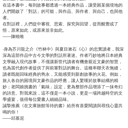
在這本書中，每則故事都透過一本經典作品，讓受困某個境地的
人們開啟了「對話」的可能，與作品、與作者、與自己，也與他
者。
在對話裡，人們從中審視、思索、探究與回望，從而醒覺或了
悟，原來如此，或原來並非如此。
——陳曉唯
‧身為芥川龍之介《竹林中》與夏目漱石《心》的忠實讀者，我深
深為這部作品中古今文學的對話所著迷。作者巧妙地將日本經典
文學融入現代故事，不僅讓新世代讀者有機會親近文豪的智慧，
也為當代創作者提供了與前輩對話的舞台。這種串聯天衣無縫，
讀者既能回味經典的雋永，又能感受到新創故事的火花。例如，
旅人各自的困境與文豪作品的呼應，讓人驚嘆於故事結構的精
妙；老闆娘挑書的「氣味」設定，更為整部作品增添了一抹奇幻
的詩意。對我來說，這不僅是一本小說，更是一場跨越時空的文
學盛宴，值得每位愛書人細細品味。
誠摯推薦《在文庫旅館等待的書》給所有喜愛閱讀與尋找心靈共
鳴的你！
——邱慕泥