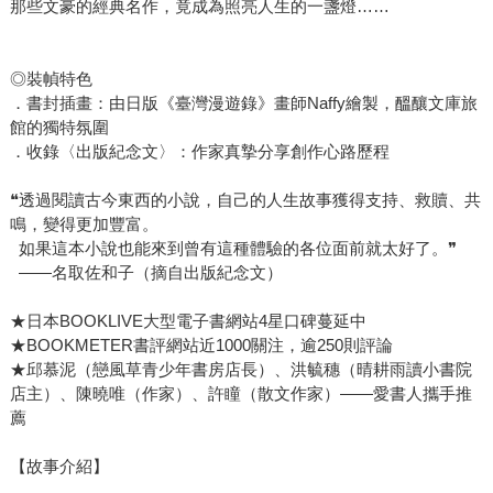
那些文豪的經典名作，竟成為照亮人生的一盞燈……
庫」中唯一缺少的文豪作品——夏目漱石《心》，解開這一
連串不可思議的謎團，闔上書後或許你會感到有什麼在心底
慢慢發酵。期盼這部小說，也能成為和你有著相同氣味的
◎裝幀特色
書。
．書封插畫：由日版《臺灣漫遊錄》畫師Naffy繪製，醞釀文庫旅
館的獨特氛圍
．收錄〈出版紀念文〉：作家真摯分享創作心路歷程
❝透過閱讀古今東西的小說，自己的人生故事獲得支持、救贖、共
鳴，變得更加豐富。
如果這本小說也能來到曾有這種體驗的各位面前就太好了。❞
——名取佐和子（摘自出版紀念文）
★日本BOOKLIVE大型電子書網站4星口碑蔓延中
★BOOKMETER書評網站近1000關注，逾250則評論
★邱慕泥（戀風草青少年書房店長）、洪毓穗（晴耕雨讀小書院
店主）、陳曉唯（作家）、許瞳（散文作家）——愛書人攜手推
薦
【故事介紹】