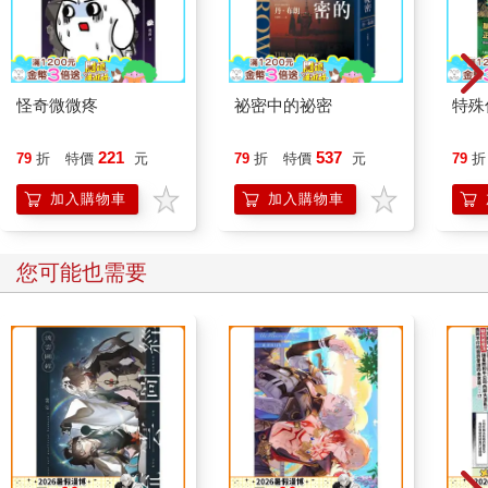
怪奇微微疼
祕密中的祕密
特殊傳
221
537
79
折
特價
元
79
折
特價
元
79
折
加入購物車
加入購物車
您可能也需要