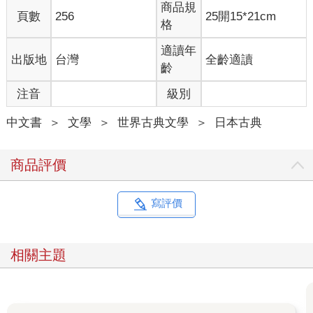
商品規
頁數
256
25開15*21cm
說不定，當我明日猝死時，會冒出一個奇妙的男子洋洋得意地聲
格
稱：那傢伙如果不用「我」為主角，就寫不成小說。其實，僅僅
只因這樣的理由，我還是決定就用大庭葉藏這個名字。可笑嗎？
適讀年
出版地
台灣
全齡適讀
少來，你不也是。
齡
注音
級別
一九二九年，十二月底，青松園這間海濱療養院，因葉藏的入
院，掀起小小的騷動。青松園有三十六名肺結核病人。包括二名
中文書
＞
文學
＞
世界古典文學
＞
日本古典
重症患者，以及十一名輕症患者，另外二十三人正處於恢復期。
葉藏住的東第一病棟，算是特等病房，共分為六間病房。葉藏這
間的兩鄰都是空房間，最西邊的六號房，住的是身材高、鼻子也
商品評價
高的大學生。東邊的一號房與二號房，各住了一名年輕女子。這
三人都是恢復期的病人。
寫評價
前一晚，有人在袂袂浦殉情自殺。明明是一起跳海，男人卻被返
航的漁船救起，保住一命。但女人，卻未找到。為了搜尋那個女
人，警鐘刺耳地響了很久，村中的大批消防隊員跳上一艘接一艘
相關主題
的漁船駛向海上的吆喝聲，令三人聽得心驚膽戰。漁船點亮的紅
色火影，終夜，在江之島的岸邊徘徊。大學生和二名年輕女子，
那晚都徹夜難眠。直到黎明，人們終於在袂袂浦的岸邊發現女人
的屍體。理得很短的頭髮閃閃發亮，臉孔慘白浮腫。