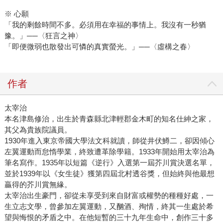
※ 心願
「我的剩餘時間不多。必須用在幸福的事情上。我沒有一秒猶
豫。」──〈狂言之神〉
「即便微弱也散發出可憐的真實螢光。」──〈虛構之春〉
作者
太宰治
本名津島修治，出生於青森縣北津輕郡金木町的知名仕紳之家，
其父為貴族院議員。
1930年進入東京帝國大學法文科就讀，師從井伏鱒二，卻因傾心
左翼運動而怠惰學業，終致遭革除學籍。1933年開始用太宰治為
筆名寫作。1935年以短篇《逆行》入選第一屆芥川賞決選名單，
並於1939年以《女生徒》獲第四屆北村透谷獎，但始終與他最想
贏得的芥川賞無緣。
太宰治出生豪門，卻從未享受到來自財富或權勢的種種好處，一
生立志文學，曾參加左翼運動，又酗酒、殉情，終其一生處於希
望與悔恨的矛盾之中。在他短暫的三十九年生命中，創作三十多