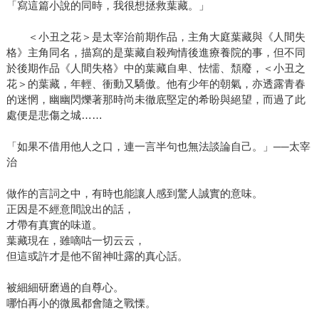
「寫這篇小說的同時，我很想拯救葉藏。」
＜小丑之花＞是太宰治前期作品，主角大庭葉藏與《人間失
格》主角同名，描寫的是葉藏自殺殉情後進療養院的事，但不同
於後期作品《人間失格》中的葉藏自卑、怯懦、頹廢，＜小丑之
花＞的葉藏，年輕、衝動又驕傲。他有少年的朝氣，亦透露青春
的迷惘，幽幽閃爍著那時尚未徹底堅定的希盼與絕望，而過了此
處便是悲傷之城……
「如果不借用他人之口，連一言半句也無法談論自己。」──太宰
治
做作的言詞之中，有時也能讓人感到驚人誠實的意味。
正因是不經意間說出的話，
才帶有真實的味道。
葉藏現在，雖嘀咕一切云云，
但這或許才是他不留神吐露的真心話。
被細細研磨過的自尊心。
哪怕再小的微風都會隨之戰慄。