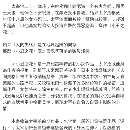
太宰治二十一歲時，在銀座咖啡館認識一名有夫之婦，同居
三天後，他倆吞下安眠藥，在鎌倉投水自殺。結果太宰治獲救，
年僅十八歲的女方死亡。太宰治因而被控「幫助自殺罪」，後雖
不起訴，但他基於對讓女人投海自殺的罪惡意識，寫作〈小丑之
花〉。
如果《人間失格》是在地獄起舞的樂章，
那麼〈小丑之花〉便是靈魂墜落前的暖暖淺笑。
＜小丑之花＞是一篇相當獨特的私小說作品，太宰治以他身
為作者的視角，剖析了未來那部將被推向日本文壇巔峰之作《人
間失格》裡面看似消極頽廢，實際上卻在絕境中求活的主角大庭
葉藏的心路歷程，又狡猾地悄悄偷渡了許多關於寫作的祕密。這
部作品，文體特殊，除主角外，作者也出場批判或說明，並將自
我丑角化以述挫折之悲，分裂的自我，在絕望的自我否定與自嘲
式的自我肯定中輪番登場，顯現太宰在自負與自責中撕裂的心
情。
本書收錄太宰治前期作品，包含第一屆芥川賞決選作品〈逆
行〉；太宰治鎌倉自縊未遂後發表的＜狂言之神＞；以虛構的