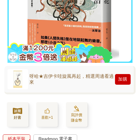
呀哈★吉伊卡哇旋風再起，精選周邊看過
加購
來
寫評價
好書
喜歡+1
賺金幣
紙本平裝
Readmoo 電子書