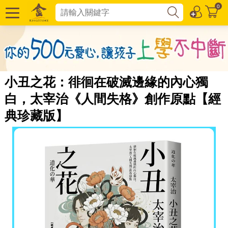
0
小丑之花：徘徊在破滅邊緣的內心獨
白，太宰治《人間失格》創作原點【經
典珍藏版】