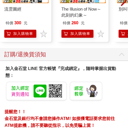
流雲圖經
The Illusion of Now～
別叫
此刻的幻象～
300
260
特價
元
特價
元
特價
加入購物車
加入購物車
訂購/退換貨須知
加入金石堂 LINE 官方帳號『完成綁定』，隨時掌握出貨動
態：
提醒您！！
金石堂及銀行均不會請您操作ATM! 如接獲電話要求您前往
ATM提款機，請不要聽從指示，以免受騙上當！