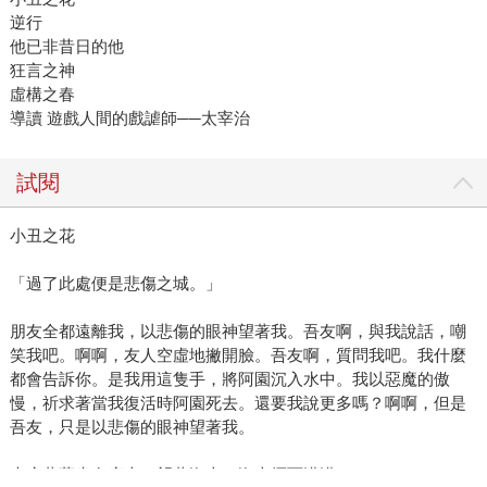
逆行
他已非昔日的他
狂言之神
虛構之春
導讀 遊戲人間的戲謔師──太宰治
試閱
小丑之花
「過了此處便是悲傷之城。」
朋友全都遠離我，以悲傷的眼神望著我。吾友啊，與我說話，嘲
笑我吧。啊啊，友人空虛地撇開臉。吾友啊，質問我吧。我什麼
都會告訴你。是我用這隻手，將阿園沉入水中。我以惡魔的傲
慢，祈求著當我復活時阿園死去。還要我說更多嗎？啊啊，但是
吾友，只是以悲傷的眼神望著我。
大庭葉藏坐在床上，望著海上。海上煙雨濛濛。