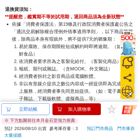
退換貨須知：
**提醒您，鑑賞期不等於試用期，退回商品須為全新狀態**
依據「消費者保護法」第19條及行政院消費者保護處公告之
「通訊交易解除權合理例外情事適用準則」，以下商品購買
後，除商品本身有瑕疵外，將不提供7天的猶豫期：
易於腐敗、保存期限較短或解約時即將逾期。（如：生
鮮食品）
依消費者要求所為之客製化給付。（客製化商品）
報紙、期刊或雜誌。（含MOOK、外文雜誌）
經消費者拆封之影音商品或電腦軟體。
非以有形媒介提供之數位內容或一經提供即為完成之線
上服務，經消費者事先同意始提供。（如：電子書、電
子雜誌、下載版軟體、虛擬商品…等）
已拆封之個人衛生用品。（如：內衣褲、刮鬍刀、除毛
立即結帳
加入購物車
刀…等）
※ 下方點圖前往本月金石堂強力推薦
若非上列種類商品，均享有到貨7天的猶豫期（含例假
日）。
預計 2026/08/10 出貨
參考庫存量：3
預訂門市商品
門市庫存
大量採購
辦理退換貨時，商品（組合商品恕無法接受單獨退貨）必須