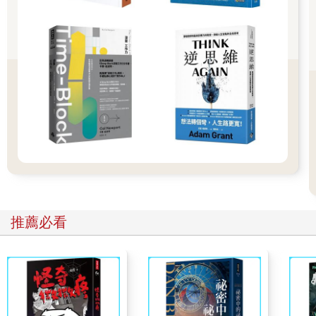
起，臉頰淺黑。她坐在床邊的椅子上，正望著陰霾的海面。她努
力不看葉藏的臉。是覺得太可憐了不忍心看。
（本文未完，更多精采內容，請詳閱《小丑之花》）
推薦必看