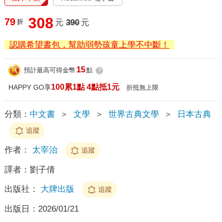
308
79
折
元
390
元
認購希望書包，幫助弱勢孩童上學不中斷！
15
預計最高可得金幣
點
?
100累1點 4點抵1元
HAPPY GO享
折抵無上限
分類：
中文書
＞
文學
＞
世界古典文學
＞
日本古典
追蹤
作者：
太宰治
追蹤
譯者：
劉子倩
出版社：
大牌出版
追蹤
出版日：
2026/01/21