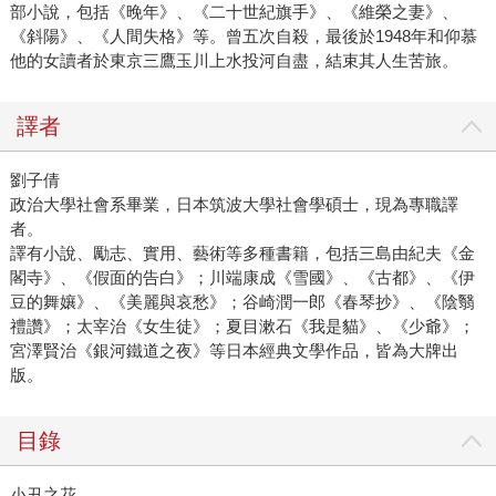
部小說，包括《晚年》、《二十世紀旗手》、《維榮之妻》、
《斜陽》、《人間失格》等。曾五次自殺，最後於1948年和仰慕
他的女讀者於東京三鷹玉川上水投河自盡，結束其人生苦旅。
譯者
劉子倩
政治大學社會系畢業，日本筑波大學社會學碩士，現為專職譯
者。
譯有小說、勵志、實用、藝術等多種書籍，包括三島由紀夫《金
閣寺》、《假面的告白》；川端康成《雪國》、《古都》、《伊
豆的舞孃》、《美麗與哀愁》；谷崎潤一郎《春琴抄》、《陰翳
禮讚》；太宰治《女生徒》；夏目漱石《我是貓》、《少爺》；
宮澤賢治《銀河鐵道之夜》等日本經典文學作品，皆為大牌出
版。
目錄
小丑之花