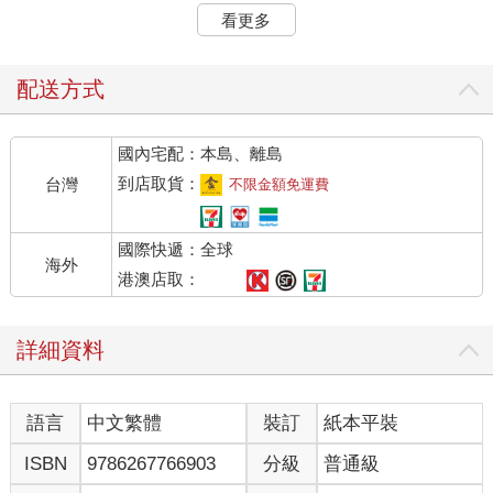
看更多
自夢中醒來，我重讀這幾行，那種醜陋與卑猥，讓我很想刪除。
算了算了，太過誇張。先不說別的，大庭葉藏算什麼回事。不是
酒，是被更強烈的東西醉倒，我要為這大庭葉藏拍手。這個姓
配送方式
名，非常適合我的主角。大庭，恰好將象徵主角非比尋常的氣魄
表露無遺。葉藏，又是何等新鮮。令人感到一種自陳舊底層湧現
國內宅配：本島、離島
的真正的嶄新。還有，大庭葉藏這四字排列起來的這種爽快協
調！光是這個姓名，不已是劃時代的創舉嗎？這樣的大庭葉藏，
到店取貨：
台灣
不限金額免運費
坐在床上眺望煙雨濛濛的海上。這豈不更有劃時代性？
國際快遞：全球
算了。嘲諷自己是卑劣之舉。那似乎來自痛苦受挫的自尊心。就
海外
像我，正因不願被人批評，才會率先往自己身上插釘子。這才是
港澳店取：
卑怯。我必須更坦誠才行。啊啊，要謙讓。
詳細資料
大庭葉藏。
就算被嘲笑也無可奈何。東施效顰。洞察者亦會為人洞察。想必
語言
中文繁體
裝訂
紙本平裝
也有更好的姓名，但對我而言似乎有點麻煩。索性就寫「我」亦
無不可，但這個春天，我才剛寫過以「我」為主角的小說，所以
ISBN
9786267766903
分級
普通級
連續二篇都這樣也不大好。