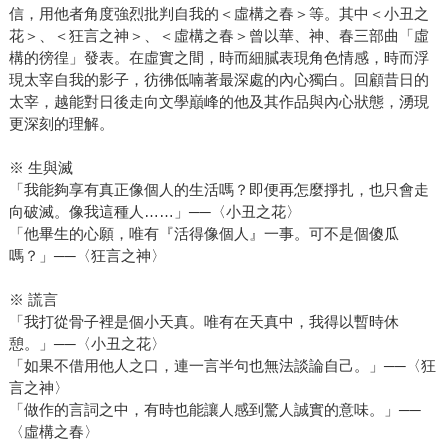
信，用他者角度強烈批判自我的＜虛構之春＞等。其中＜小丑之
花＞、＜狂言之神＞、＜虛構之春＞曾以華、神、春三部曲「虛
構的徬徨」發表。在虛實之間，時而細膩表現角色情感，時而浮
現太宰自我的影子，彷彿低喃著最深處的內心獨白。回顧昔日的
太宰，越能對日後走向文學巔峰的他及其作品與內心狀態，湧現
更深刻的理解。
※ 生與滅
「我能夠享有真正像個人的生活嗎？即便再怎麼掙扎，也只會走
向破滅。像我這種人……」──〈小丑之花〉
「他畢生的心願，唯有『活得像個人』一事。可不是個傻瓜
嗎？」──〈狂言之神〉
※ 謊言
「我打從骨子裡是個小天真。唯有在天真中，我得以暫時休
憩。」──〈小丑之花〉
「如果不借用他人之口，連一言半句也無法談論自己。」──〈狂
言之神〉
「做作的言詞之中，有時也能讓人感到驚人誠實的意味。」──
〈虛構之春〉