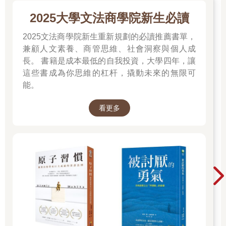
2025大學文法商學院新生必讀
葉藏知道阿園死了。早在被漁船緩緩送回時，他就已知道了。當
他在星空下醒來，首先就問道：女人死了嗎？一名漁夫回答：沒
2025文法商學院新生重新規劃的必讀推薦書單，
死，沒死，你放心好了。語氣聽來異常慈悲。原來她死了啊。他
兼顧人文素養、商管思維、社會洞察與個人成
失神地想，然後再次昏迷。
長。 書籍是成本最低的自我投資，大學四年，讓
這些書成為你思維的杠杆，撬動未來的無限可
再次醒來時，已在療養院中。狹仄白色壁板環繞的房間，擠滿了
能。
人。其中有人問起葉藏的身分。葉藏一一清楚回答。天亮後，葉
藏被移往另一間寬敞的病房。因為葉藏的家鄉接到消息後，為了
如何處置他，特地打了長途電話到青松園。葉藏的家鄉，遠在二
看更多
百里外。
東第一病棟的三名病人，對這個新病人就躺在離自己很近的地方
感到不可思議的滿足，他們對今後的醫院生活懷抱期待，在天空
與海面都泛白時終於睡著了。
葉藏沒睡。他不時微微晃動腦袋。臉上到處貼著白色紗布。他被
海浪捲起、撞上礁岩時弄傷了全身。名叫真野年約二十的護士獨
自照顧他。她的左眼眼皮上方，有道略深的傷痕，因此比起另一
隻眼，左眼顯得較大。不過，並不難看。她的紅色上唇不自覺噘