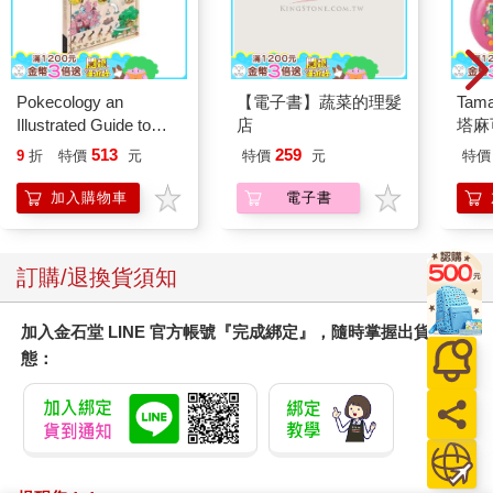
Pokecology an
【電子書】蔬菜的理髮
Tam
Illustrated Guide to
店
塔麻
Pokemon Ecology
園系
513
259
9
折
特價
元
特價
元
特價
(Pokemon Pikachu
地冰
Press)
加入購物車
電子書
訂購/退換貨須知
加入金石堂 LINE 官方帳號『完成綁定』，隨時掌握出貨動
態：