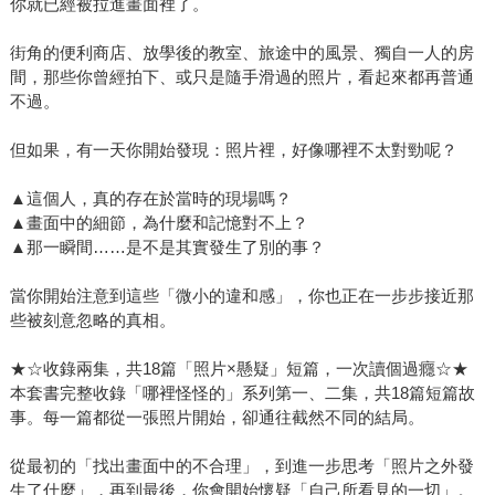
你就已經被拉進畫面裡了。
街角的便利商店、放學後的教室、旅途中的風景、獨自一人的房
間，那些你曾經拍下、或只是隨手滑過的照片，看起來都再普通
不過。
但如果，有一天你開始發現：照片裡，好像哪裡不太對勁呢？
▲這個人，真的存在於當時的現場嗎？
▲畫面中的細節，為什麼和記憶對不上？
▲那一瞬間……是不是其實發生了別的事？
當你開始注意到這些「微小的違和感」，你也正在一步步接近那
些被刻意忽略的真相。
★☆收錄兩集，共18篇「照片×懸疑」短篇，一次讀個過癮☆★
本套書完整收錄「哪裡怪怪的」系列第一、二集，共18篇短篇故
事。每一篇都從一張照片開始，卻通往截然不同的結局。
從最初的「找出畫面中的不合理」，到進一步思考「照片之外發
生了什麼」，再到最後，你會開始懷疑「自己所看見的一切」。