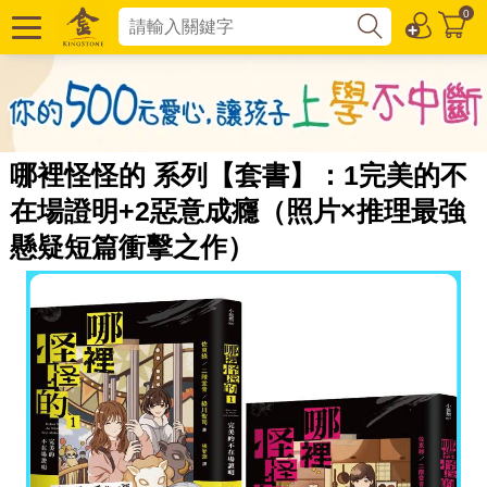
0
哪裡怪怪的 系列【套書】：1完美的不
在場證明+2惡意成癮（照片×推理最強
懸疑短篇衝擊之作）