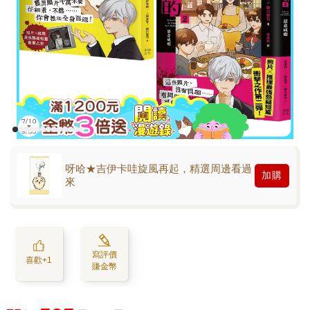
呀哈★吉伊卡哇旋風再起，精選周邊看過
加購
來
寫評價
喜歡+1
賺金幣