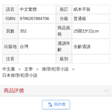
語言
中文繁體
裝訂
紙本平裝
ISBN
9786267884706
分級
普通級
商品規
頁數
352
25開15*21cm
格
適讀年
出版地
台灣
全齡適讀
齡
注音
級別
中文書
＞
文學
＞
推理/犯罪小說
＞
日本推理/犯罪小說
商品評價
寫評價