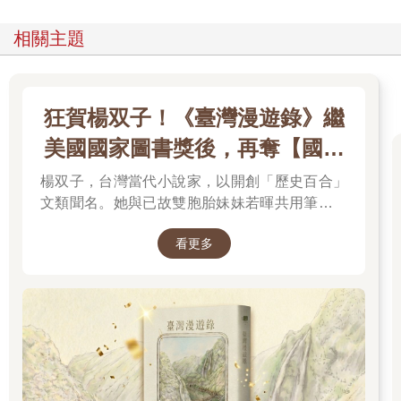
相關主題
狂賀楊双子！《臺灣漫遊錄》繼
美國國家圖書獎後，再奪【國際
布克獎】
楊双子，台灣當代小說家，以開創「歷史百合」
文類聞名。她與已故雙胞胎妹妹若暉共用筆名，
承載兩人的文學夢想，將嚴謹的日治歷史考據融
看更多
入女性同性情誼。其長篇小說《臺灣漫遊錄》透
過鐵道旅行與地道美食探討文化階級，英譯本陸
續斬獲美國國家圖書獎與英國國際布克獎，寫下
華語文學歷史新紀錄，成功讓世界聽見台灣的身
世。