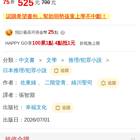
525
75
折
元
700
元
認購希望書包，幫助弱勢孩童上學不中斷！
25
預計最高可得金幣
點
?
100累1點 4點抵1元
HAPPY GO享
折抵無上限
分類：
中文書
＞
文學
＞
推理/犯罪小說
＞
日本推理/犯罪小說
追蹤
作者：
佐東綠
、
二階堂青、綠川聖司
追蹤
譯者：
張智淵
出版社：
幸福文化
追蹤
出版日：
2026/07/01
超值合購