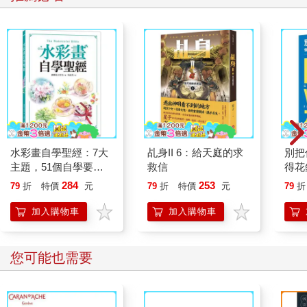
水彩畫自學聖經：7大
乩身II 6：給天庭的求
別把
主題，51個自學要
救信
得花
點，一本最全面的水彩
—理
284
253
79
折
特價
元
79
折
特價
元
79
折
繪畫技巧寶典！
思維
加入購物車
加入購物車
您可能也需要