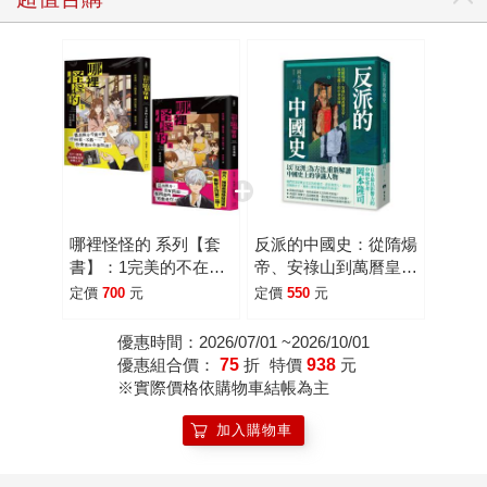
哪裡怪怪的 系列【套
反派的中國史：從隋煬
書】：1完美的不在場
帝、安祿山到萬曆皇
證明+2惡意成癮（照
帝，敗者史觀下的中華
定價
700
元
定價
550
元
片×推理最強懸疑短篇
帝國
衝擊之作）
優惠時間：2026/07/01 ~2026/10/01
優惠組合價：
75
折
特價
938
元
※實際價格依購物車結帳為主
加入購物車