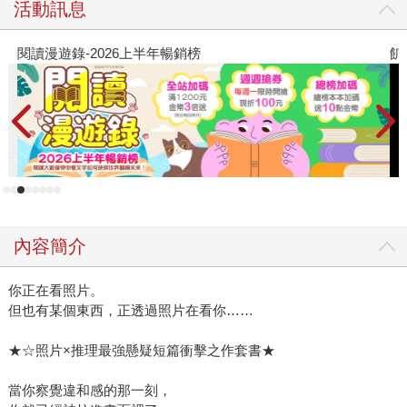
活動訊息
閱讀漫遊錄-2026上半年暢銷榜
飢
內容簡介
你正在看照片。
但也有某個東西，正透過照片在看你……
★☆照片×推理最強懸疑短篇衝擊之作套書★
當你察覺違和感的那一刻，