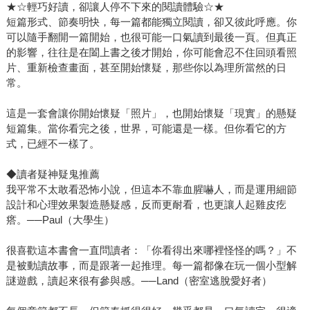
★☆輕巧好讀，卻讓人停不下來的閱讀體驗☆★
短篇形式、節奏明快，每一篇都能獨立閱讀，卻又彼此呼應。你
可以隨手翻開一篇開始，也很可能一口氣讀到最後一頁。但真正
的影響，往往是在闔上書之後才開始，你可能會忍不住回頭看照
片、重新檢查畫面，甚至開始懷疑，那些你以為理所當然的日
常。
這是一套會讓你開始懷疑「照片」，也開始懷疑「現實」的懸疑
短篇集。當你看完之後，世界，可能還是一樣。但你看它的方
式，已經不一樣了。
◆讀者疑神疑鬼推薦
我平常不太敢看恐怖小說，但這本不靠血腥嚇人，而是運用細節
設計和心理效果製造懸疑感，反而更耐看，也更讓人起雞皮疙
瘩。──Paul（大學生）
很喜歡這本書會一直問讀者：「你看得出來哪裡怪怪的嗎？」不
是被動讀故事，而是跟著一起推理。每一篇都像在玩一個小型解
謎遊戲，讀起來很有參與感。──Land（密室逃脫愛好者）