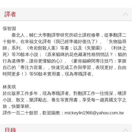
譯者
張智淵
臺北人，輔仁大學翻譯學研究所碩士課程修畢，從事翻譯二
十餘年。在幸福文化譯有《我已經準備好復仇了》、「失物協尋
師」系列、《奇岩館殺人案》等書；以及《失樂園》、《利休之
死》等70餘本小說；《原來貓咪的花色藏著性格悄悄話？：貓的
行為遺傳學，讓你更懂貓的心》、《麥肯錫瞬間專注技巧：掌握
自己的「專注力容量」，快速完成工作與學習，表現更好，自由
時間更多！》等50餘本實用書，現為專職譯者。
林美琪
於出版界工作多年，現為專職譯者。對翻譯工作一往情深，嗜譯
小說、散文，樂譯勵志、養生等實用書，享受每一趟異國文字之
旅，快樂筆耕。
譯作一百二十餘部，歡迎賜教：mickeylin1966@yahoo.com.tw
目錄