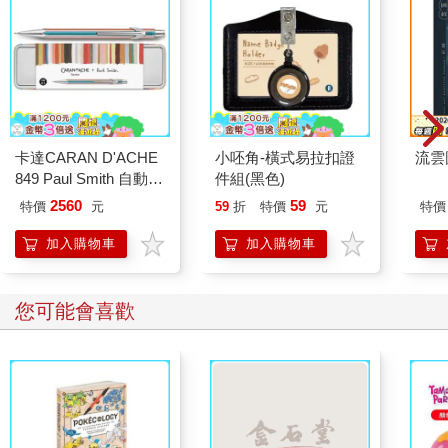
卡達CARAN D'ACHE
小呸角-橫式易拉扣證
流雲
849 Paul Smith 自動鉛
件組(黑色)
筆 ED.5 條紋銀
2560
59
特價
元
59
折
特價
元
特價
加入購物車
加入購物車
您可能會喜歡