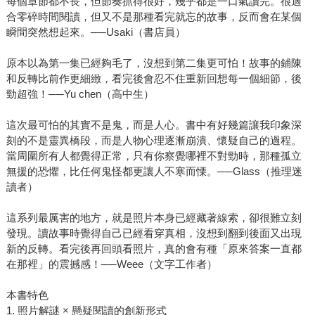
每個章節都不長，但節奏抓得很好，幾乎都是一口氣讀完。很適
合零碎時間閱讀，但又不是那種看完就忘的故事，反而會在某個
瞬間突然想起來。──Usaki（書店員）
原本以為第一集已經夠毛了，沒想到第二集更可怕！故事的鋪陳
和反轉比前作更細緻，看完後會忍不住重新回想每一個細節，後
勁超強！──Yu chen（高中生）
這次最可怕的其實不是鬼，而是人心。書中有好幾篇讓我印象深
刻的不是靈異橋段，而是人物心理逐漸崩潰、懷疑自己的過程。
當周圍所有人都覺得正常，只有你察覺哪裡不對勁時，那種孤立
無援的恐懼，比任何鬼怪都更讓人不寒而慄。──Glass（推理迷
讀者）
這系列最厲害的地方，就是照片本身已經藏著線索，卻很難立刻
發現。讀故事時覺得自己已經看穿真相，沒想到翻到後面又出現
新的反轉。看完後再回頭看照片，真的會有種「原來答案一直都
在那裡」的震撼感！──Weee（文字工作者）
本書特色
1. 照片解謎 × 懸疑閱讀的創新形式