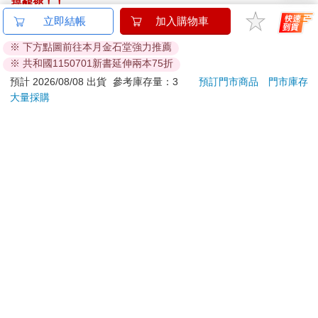
提醒您！！
金石堂及銀行均不會請您操作ATM! 如接獲電話要求您前往
立即結帳
加入購物車
ATM提款機，請不要聽從指示，以免受騙上當！
※ 下方點圖前往本月金石堂強力推薦
※ 共和國1150701新書延伸兩本75折
退換貨須知：
**提醒您，鑑賞期不等於試用期，退回商品須為全新狀態**
預計 2026/08/08 出貨
參考庫存量：3
預訂門市商品
門市庫存
大量採購
依據「消費者保護法」第19條及行政院消費者保護處公告之
「通訊交易解除權合理例外情事適用準則」，以下商品購買
後，除商品本身有瑕疵外，將不提供7天的猶豫期：
易於腐敗、保存期限較短或解約時即將逾期。（如：生
鮮食品）
依消費者要求所為之客製化給付。（客製化商品）
報紙、期刊或雜誌。（含MOOK、外文雜誌）
經消費者拆封之影音商品或電腦軟體。
非以有形媒介提供之數位內容或一經提供即為完成之線
上服務，經消費者事先同意始提供。（如：電子書、電
子雜誌、下載版軟體、虛擬商品…等）
已拆封之個人衛生用品。（如：內衣褲、刮鬍刀、除毛
刀…等）