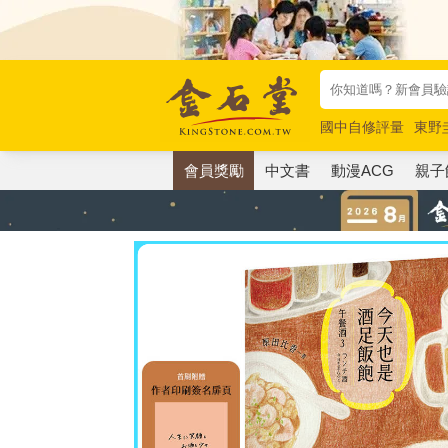
國中自修評量
東野
唯紅花綻放
奧德賽
會員獎勵
中文書
動漫ACG
親子