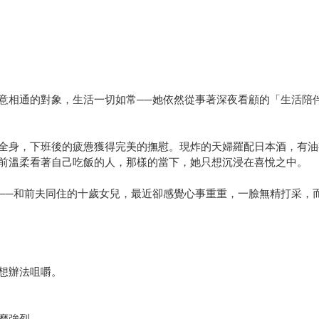
意相通的對象，生活一切如常──她依然從事著深夜看顧的「生活陪
全身，下班後的疲憊獲得完美的撫慰。現炸的天婦羅配日本酒，有油
前溫柔看著自己吃飯的人，那樣的當下，她只想沉浸在喜悅之中。
──和前夫同住的十歲女兒，最近卻感覺心事重重，一臉無精打采，
想辦法咀嚼。
麼強烈。