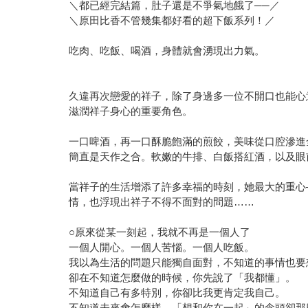
＼都已經完結篇，肚子還是不爭氣地餓了──／
＼原田比香不管幾集都好看的超下飯系列！／
吃肉、吃飯、喝酒，身體就會湧現出力氣。
久違再次戀愛的祥子，除了身邊多一位不開口也能心
滋潤祥子身心的重要角色。
一口啤酒，再一口酥脆飽滿的煎餃，美味從口腔滲進
簡直是天作之合。軟嫩的牛排、白飯搭紅酒，以及眼
當祥子的生活增添了許多幸福的時刻，她最大的重心
情，也浮現出祥子不得不面對的問題……
○原來從某一刻起，我就不再是一個人了
一個人開心。一個人苦惱。一個人吃飯。
我以為生活的問題只能獨自面對，不知道的事情也要
卻在不知道怎麼做的時候，你先說了「我都懂」。
不知道自己有多特別，你卻比我更肯定我自己。
不知道未來會怎麼樣，「想和你在一起」的念頭卻那