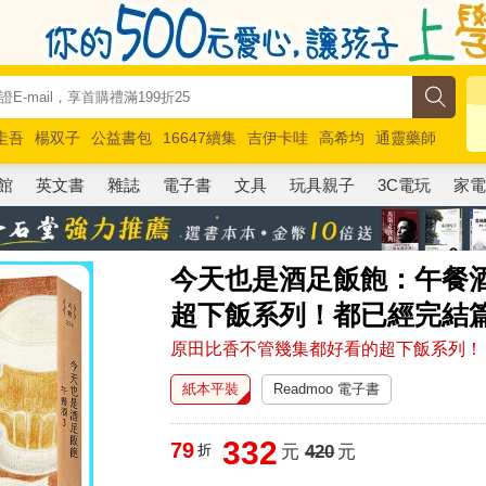
圭吾
楊双子
公益書包
16647續集
吉伊卡哇
高希均
通靈藥師
路邊攤新作
馬斯克
玩具總動員5
超慢跑
館
英文書
雜誌
電子書
文具
玩具親子
3C電玩
家
今天也是酒足飯飽：午餐
超下飯系列！都已經完結
原田比香不管幾集都好看的超下飯系列！
紙本平裝
Readmoo 電子書
332
79
折
元
420
元