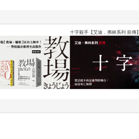
十字殺手【艾迪．弗林系列 前傳