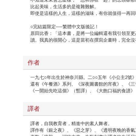
比起美味，生活多的是複雜難解。
即使是這樣的人生，這樣的滋味，有你就值得一再回
○完結篇限定──繁體中文版後記！
原田比香：「這本書，是將一位編輯還有我引領至更
讀。我真的很開心，這是當初在撰寫企畫時，完全沒
作者
一九七○年出生於神奈川縣。二○○五年《小公主2號
還有《午餐酒》系列、《深夜圖書館的宵夜》、《三
《一開始先吃這個》（暫譯）、《大飽口福的食譜》
譯者
譯者，自我教育者，精進中的素人舞者。
譯作有《銀之夜》、《惡之芽》、《透明夜晚的香氣