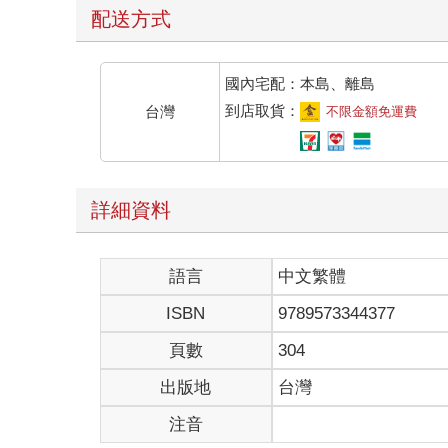
然後向井「啊」地喊了一聲。
配送方式
「搞不好就是因為這個關係。一想到自從四年前搬到
「原來是這樣啊。」
「還有我也想找人稍微聊聊。龜山先生問我的時候，
國內宅配：本島、離島
會有這種服務，所以也有一部分心情是想嘗試非常有
到店取貨：
台灣
不限金額免運費
祥子忍不住露出微笑。
「畢竟在和他人交談的過程中，很快就能察覺到自己
「您要搬到哪裡去？」
「我打算回老家，在秋田。」
詳細資料
「啊，我是北海道，道東。」
雖然兩者並不是很近，但與距離無關，而是同在北方
「咦，我曾經去過帶廣一次。」
語言
中文繁體
「哦，這樣啊。」
他告訴祥子自己做過推銷員，現在或許稱為業務比較
ISBN
9789573344377
通，他沒辦法不擇手段地賣房，但也沒有糟到一間都
「業務啊，有些銷售手法近似詐欺，雇用再多人，大
頁數
304
人想辦法撐了下來。」
出版地
台灣
「那份工作很適合您吧。」
原本平靜訴說的向井用迅雷不及掩耳的速度回道：
注音
「一點也不適合。」