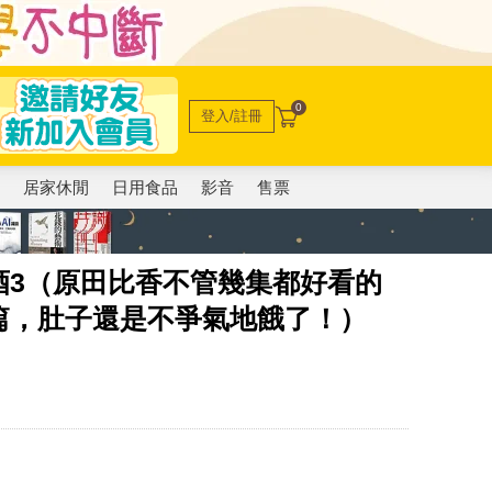
0
登入/註冊
電
居家休閒
日用食品
影音
售票
酒3（原田比香不管幾集都好看的
篇，肚子還是不爭氣地餓了！）