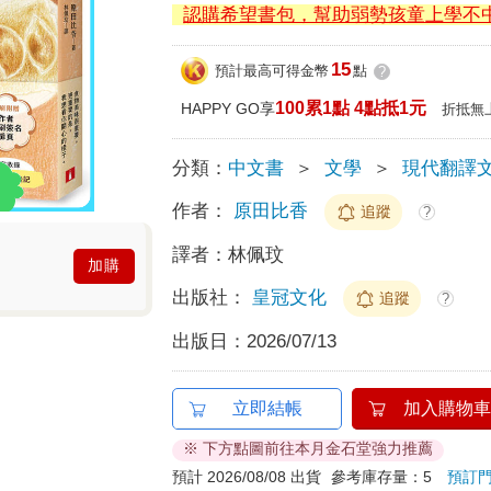
認購希望書包，幫助弱勢孩童上學不
15
預計最高可得金幣
點
?
100累1點 4點抵1元
HAPPY GO享
折抵無
分類：
中文書
＞
文學
＞
現代翻譯
作者：
原田比香
追蹤
?
譯者：
林佩玟
加購
出版社：
皇冠文化
追蹤
?
出版日：
2026/07/13
立即結帳
加入購物車
※ 下方點圖前往本月金石堂強力推薦
預計 2026/08/08 出貨
參考庫存量：5
預訂