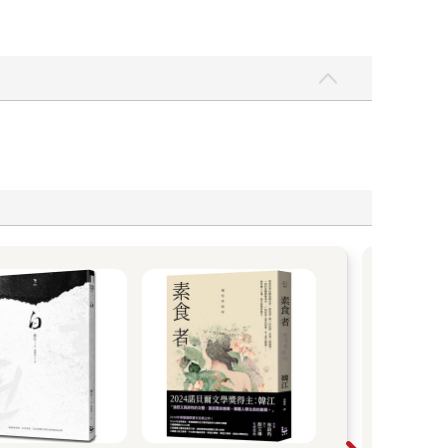
賣得還可以，但也有完全賣不動的商品。」
能夠長年擔任推銷員的心法。同時，大概也是如他本
【