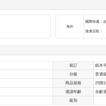
這裡之後，我從來沒有招待任何人到家中，就突然覺得有點寂寞。」
其實我自己也不知道為什麼會想雇用生活陪伴者。我是在網路還哪裡
國際快遞：
都市風格的事。」
海外
港澳店取：
真正的想法嘛。」
這一點拉近了雙方的心。
裝訂
紙本
正確。大學畢業時遇到經濟不景氣，好不容易應徵到的工作是不動產
分級
普通
賣不出去，他只是貫徹了誠實告知，花費比他人更多的時間來提升業
部分的人都做不久，一個接一個辭職也是不爭的事實，所以很容易被
商品規格
25開1
適讀年齡
全齡
級別