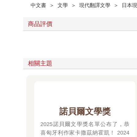
「啊，對不起。」
中文書
＞
文學
＞
現代翻譯文學
＞
日本
「不會。」
沉默暫時籠罩了兩人。
「……因為沒有其他工作可做。」
商品評價
先開口的人是向井。
「一開始是不動產，再來是英語教材、百科全書、適
「這樣子啊。」
「大概是在這樣換工作的過程中，就漸漸失去了朋友
感覺向井是從有點距離的地方在看所有的人事物，不
人所說的，漸漸失去朋友的原因。
相關主題
「那個……」
在過了半夜兩點的時候，祥子說：
「不介意的話，我來幫忙整理搬家的物品吧，既然您
「不用不用。」
向井終於露出微笑說道：
「我沒什麼東西，很快就弄完了。」
諾貝爾文學獎
屋子裡確實簡單清爽。
「沙發和床我都打算要丟掉。」
「這樣子啊。」
2025諾貝爾文學獎名單公布了，恭
直到最後，他都沒有解釋要回老家的原因。
喜匈牙利作家卡撒茲納霍凱！ 2024