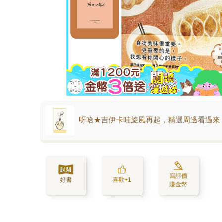
呀哈★吉伊卡哇旋風再起，精選周邊看過來
寫評價
好書
喜歡+1
賺金幣