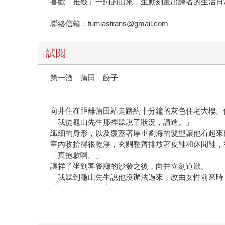
喜歡「推敲」一詞的由來，生動刻畫出譯者的生活日
聯絡信箱：fumiastrans@gmail.com
試閱
第一酒 蒲田 餃子
向井住在距離蒲田站走路約十分鐘的灰色住宅大樓。
「我從龜山先生那裡聽說了狀況，請進。」
纖細的身形，以及覆蓋著厚重劉海的髮型讓他看起來
室內收拾得很乾淨，玄關整齊排放著皮鞋和休閒鞋，
「真抱歉啊。」
讓祥子坐到客餐廳的沙發之後，向井立刻道歉。
「我聽到龜山先生說他沒辦法過來，改由女性前來時
「沒有關係，畢竟這是工作。」
「這間房子週末就要還給房東了，但還有很多東西沒
「這樣子啊。」
屋內的角落確實放著折起的全新紙箱。