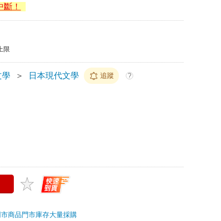
中斷！
上限
文學
＞
日本現代文學
追蹤
?
門市商品
門市庫存
大量採購