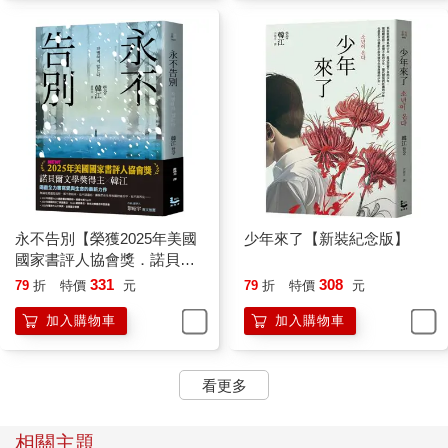
永不告別【榮獲2025年美國
少年來了【新裝紀念版】
國家書評人協會獎．諾貝爾
文學獎得主韓江竭盡全力書
331
308
79
折
特價
元
79
折
特價
元
寫生命之作】
加入購物車
加入購物車
看更多
相關主題