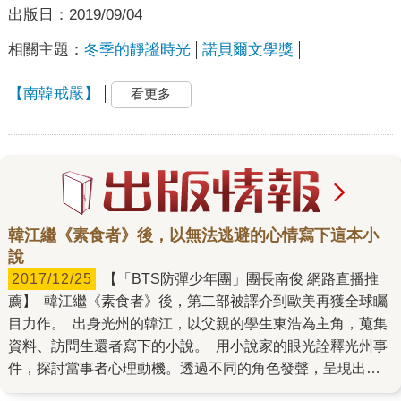
出版日：
2019/09/04
相關主題：
冬季的靜謐時光
諾貝爾文學獎
【南韓戒嚴】
看更多
韓江繼《素食者》後，以無法逃避的心情寫下這本小
說
2017/12/25
【「BTS防彈少年團」團長南俊 網路直播推
薦】 韓江繼《素食者》後，第二部被譯介到歐美再獲全球矚
目力作。 出身光州的韓江，以父親的學生東浩為主角，蒐集
資料、訪問生還者寫下的小說。 用小說家的眼光詮釋光州事
件，探討當事者心理動機。透過不同的角色發聲，呈現出事
件的殘忍、倖存者的無力與愧疚，人類內心的黑暗與暴力，