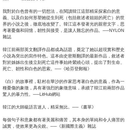
我對於白色曾有的一切想法，在閱讀韓江這部精采探索白的意
義、以及白如何形塑她從生到死（包括敘述者姐姐的死亡）的世
界的小說之後，徹底地改變了。韓江這本發著光的親密文字，思
考著憂傷和回憶，韌性與接受，是讓人難忘的作品。──NYLON
雜誌
韓江前兩部英文翻譯作品都成為話題，奠定了她以超現實和歷史
小說為突出的寫作特色。這本由史密斯翻譯的最新作品，敘述者
對於姊姊出生後立刻死亡這件事始終縈繞心頭，提出了對生命、
死亡、韌性和白色的思索。──《哈芬登郵報》
《白》的故事裡，駐村在華沙的作家思考著白色的意義，作為一
種憂傷的象徵，具有著強烈的象徵意味，承續了韓江前兩部作品
驚人的暴力性。──LitHub網站
韓江的大師級語言迷人，精采無比。──《書單》
每個句子和意象都有著美麗和痛苦，其本身的單純和令人痛苦的
誠實，使效果更為尖銳。──《新國際主義》雜誌