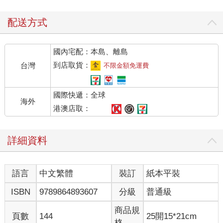
笑得很白
白紙
配送方式
白狗
白髮
國內宅配：本島、離島
壽衣
到店取貨：
台灣
不限金額免運費
每寫下一個詞，內心就莫名地有所觸動。一定要寫完這本書。我
覺得在寫作過程中，可能會讓某些事物產生變化。抹在患部的白
國際快遞：全球
色藥膏，需要某個能覆於其上的白色紗布之類的東西。
海外
港澳店取：
然而，過了幾天我又再次閱讀目錄，陷入了沉思。
詳細資料
端詳這些單字究竟有什麼意義？
如同一旦用弓拉開鐵弦，就會發出或悲傷或奇異的尖銳聲音那
語言
中文繁體
裝訂
紙本平裝
般；一旦用這些單詞擦過心臟，就會有文句流淌出來，不論那是
什麼內容。如果在那些文句之間，蓋上白紗布藏起來也沒關係
ISBN
9789864893607
分級
普通級
嗎？
商品規
頁數
144
25開15*21cm
因為難以回答這些問題，所以遲遲沒有提筆。從八月開始暫時來
格