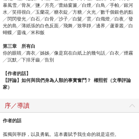
暴風雪╱骨灰╱鹽╱月亮╱蕾絲窗簾╱白煙╱白鳥╱手帕╱銀河
水╱笑得很白╱玉蘭花╱糖衣錠╱方糖╱火光╱數千個銀色的點
╱閃閃發光╱白石╱白骨╱沙子╱白髮╱雲╱白熾燈╱白夜╱發
光的島╱薄紙張的白色反面╱飛舞╱致寧靜╱邊界╱蘆葦叢╱白
蝴蝶╱靈魂╱米和飯
第三章 所有白
你的眼睛╱壽衣╱姊姊╱像是寫在白紙上的幾句話╱白衣╱煙霧
╱沉默╱下排牙齒╱告別
【作者的話】
【評論】如何與我們身為人類的事實奮鬥？
權熙哲（文學評論
家）
序／導讀
作者的話
孤獨與寧靜，以及勇氣。這本書賦予我生命的就是這些。