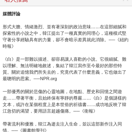
媒體評論
形式大膽、情緒激烈、並有著深刻的政治意味……在這部細膩和
探索性的小說之中，韓江提出了一種真實的同理心，這種模式堅
守著分享經驗具有的力量，卻不會暗示差異就此消除。──《紐約
時報》
《白》是一部難以描述、卻容易讓人喜歡的小說。它很細膩、難
以理解、無法明確地敘述，集結了韓江寫作至今最好的那些特
質。關於追憶我們所失去的，究竟代表了什麼意義，它也做出了
最聰明的思索。──NPR.org
一部優秀的關於悲傷的心靈地圖，在地點、歷史和回憶之間遊
走……帶著平衡，且始終保有寧靜的尊嚴……《白》是個謎樣的
文本，或許在某個程度上是本世俗的祈禱書……成功地反映了韓
江急切的渴望，要用語言超越傷痛。──《衛報》
帶著流利和優雅，韓江為逝去注入生命，並以這部新作注入同
情。──《圖書館學刊》