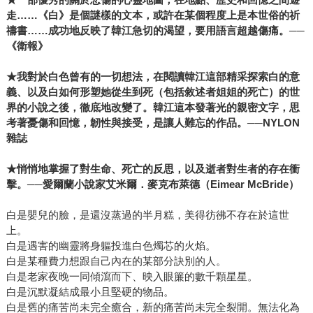
走
……
《白》是個謎樣的文本，或許在某個程度上是本世俗的祈
禱書
……
成功地反映了韓江急切的渴望，要用語言超越傷痛。
──
《衛報》
★
我對於白色曾有的一切想法，在閱讀韓江這部精采探索白的意
義、以及白如何形塑她從生到死（包括敘述者姐姐的死亡）的世
界的小說之後，徹底地改變了。韓江這本發著光的親密文字，思
考著憂傷和回憶，韌性與接受，是讓人難忘的作品。
──NYLON
雜誌
★
悄悄地掌握了對生命、死亡的反思，以及逝者對生者的存在衝
擊。
──
愛爾蘭小說家艾米爾．麥克布萊德（
Eimear McBride
）
白是嬰兒的臉，是還沒蒸過的半月糕，美得彷彿不存在於這世
上。
白是遇害的幽靈將身軀投進白色燭芯的火焰。
白是某種費力想跟自己內在的某部分訣別的人。
白是老家夜晚一同傾瀉而下、映入眼簾的數千顆星星。
白是沉默凝結成最小且堅硬的物品。
白是舊的痛苦尚未完全癒合，新的痛苦尚未完全裂開。無法化為