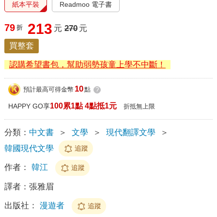
紙本平裝
Readmoo 電子書
213
79
折
元
270
元
買整套
認購希望書包，幫助弱勢孩童上學不中斷！
10
預計最高可得金幣
點
?
100累1點 4點抵1元
HAPPY GO享
折抵無上限
分類：
中文書
＞
文學
＞
現代翻譯文學
＞
韓國現代文學
追蹤
作者：
韓江
追蹤
譯者：
張雅眉
出版社：
漫遊者
追蹤