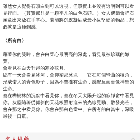
雖然女人覺得石頭白到可以透視，但事實上並沒有透明到可以看
見裡面。（其實那只是一顆平凡的白色石頭。）女人偶爾會把石
頭拿出來放在手掌心。若能將沉默凝結成最小且堅硬的物品，想
必就是這種觸感。
〈所有白〉
藉著你的雙眸，會在白菜心最明亮的深處，看見最被珍藏的嫩
葉。
會看見在白天升起的寒冷弦月。
總有一天會看見冰河，會仰望那冰塊——它在每個彎曲的稜角，
形成偌大的青色影子，因為不曾擁有生命，感覺反而更像神聖的
生命。
會在樺樹林的沉默中看見你，會在冬天太陽升起的寂靜窗中看見
你。灰塵隨著從傾斜的天花板照射進來的光線晃動、散發光芒，
會在那之中看見你。你會在那白色當中、在所有的白當中，深吸
最後一口氣。
名人推薦