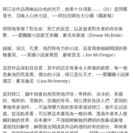
韓江在作品裡喚起白色的光芒，效果十分清新……《白》是閃耀
發光、召喚人心的小說。──阿拉伯聯合大公國《國家報》
悄悄地掌握了對生命、死亡的反思，以及逝者對生者的存在衝
擊。──愛爾蘭小說家艾米爾．麥克布萊德（Eimear McBride）
細膩、深沉、扎實、強烈和有力的小說。這是我會細細閱讀的那
種書寫。──英國小說家喬恩．麥格雷戈（Jon McGregor）
這部作品深刻且珍貴，其中的語言有著令人疼痛的親密，每一個
意象強烈而真實。傑出的小說，韓江是位天才。──愛爾蘭小說家
麗莎．麥克倫尼（Lisa McInerney）
提到韓江，腦中就會自然而然地浮現：寧靜的、冰冷的、美麗
的、憔悴的、雪般的、悲傷的等等。韓江擅於告訴人們「柔弱的
事物有多強悍」，不論用哪方面的形容來描述韓江，都不足以說
盡。從這點來看，可以將這本書視為一種自傳。透過作者本人接
觸到她的世界。在本書中，不僅能瞭解她所鑽研的形象或象徵，
還能找到解答，解開過去閱讀其作品時感到好奇的部分。舉例來