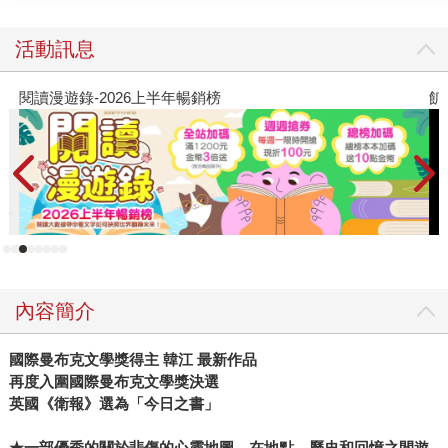
以及良心、勇氣與希望。 【小說簡述】 很荒謬吧，拳頭怎
麼可能贏得過槍呢？ 1980年5月，韓國光州市民與學生組織
活動訊息
示威遊行反抗全斗煥政權。15歲的少年東浩和朋友正戴，也
一起參加了示威活動。當政府派軍隊進駐光州冷血鎮壓，軍
閱讀漫遊錄-2026上半年暢銷榜
飢
人開始開槍射殺市民的時候，東浩害怕地逃走躲了起來，並
且親眼目睹正戴被當街射殺。 東浩愧疚之餘，來道廳的尚武
館找尋正戴屍體，遇到了負責處理遺體入殮的女高中生恩
淑，以及年輕的女裁縫師善珠，受她們請求留下來幫忙，也
因此認識了館內負責調配人力與物資的男大學生振秀。 在協
助無名屍體登記的工作時，東浩不時對自己的懦弱感到自
責。幾天後，軍方即將攻入道廳的那晚，東浩下定決心要堅
守到最後…… 到底為什麼他死了，我卻還活著？ 因為處理
內容簡介
過屍體、從此無法再吃肉的恩淑；在拘留所遭遇非人對待的
大學生振秀；背負著入獄汙點、把自己封閉起來的善珠；未
國際曼布克文學獎得主 韓江 最新作品
能即時勸說兒子東浩回家的母親，他們剩餘的人生從此都懷
再度入圍國際曼布克文學獎決選
抱愧疚，懷念著那名鼓起勇氣迎向軍隊的少年……
英國《衛報》選為「今日之書」
★
一部優秀的關於悲傷的心靈地圖，在地點、歷史和回憶之間遊