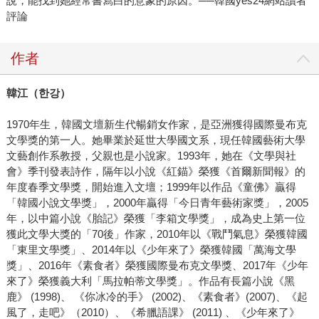
說，能找到她經常書寫白的意象的原因。──韓國yes24網站讀者
評論
作者
韓江（
한강
）
1970年生，韓國文壇新生代暢銷女作家，是亞洲獲得國際曼布克
文學獎的第一人。她畢業於延世大學國文系，現任韓國藝術大學
文藝創作系教授，父親也是小說家。1993年，她在《文學與社
會》季刊發表詩作，隔年以小說《紅錨》榮獲《首爾新聞報》的
年度春季文學獎，開始進入文壇；1999年以作品《童佛》贏得
「韓國小說文學獎」，2000年贏得「今日青年藝術家獎」，2005
年，以中篇小說《胎記》榮獲「李箱文學獎」，成為史上第一位
獲此文學大獎的「70後」作家，2010年以《戰鬥氣息》榮獲韓國
「東里文學獎」、2014年以《少年來了》榮獲韓國「萬海文學
獎」、2016年《素食者》榮獲國際曼布克文學獎、2017年《少年
來了》榮獲義大利「馬拉帕蒂文學獎」。作品有長篇小說《黑
鹿》 (1998)、 《你冰冷的手》 (2002)、《素食者》(2007)、《起
風了，走吧》（2010）、《希臘語課》 (2011) 、《少年來了》