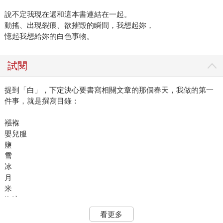
說不定我現在還和這本書連結在一起。
動搖、出現裂痕、欲摧毀的瞬間，我想起妳，
憶起我想給妳的白色事物。
試閱
提到「白」，下定決心要書寫相關文章的那個春天，我做的第一
件事，就是撰寫目錄：
襁褓
嬰兒服
鹽
雪
冰
月
米
海浪
玉蘭花
看更多
白鳥