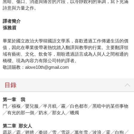
黑暗、傷口、消逝與痛苦的片段，以冷靜銳利的筆調，寫下充滿
詩意與力量之作。
譯者簡介
張雅眉
畢業於國立政治大學韓國語文學系，喜歡透過工作傳遞生活的價
值，因此在畢業後帶著熱忱踏入翻譯與教學的行業。主要翻譯領
域有藝術、文化、飲食等，期盼透過語言成為人與人之間相通的
橋樑。現為內容力有限公司特約譯者。
敬請賜教：alove10th@gmail.com
目錄
第一章 我
門╱襁褓╱嬰兒服╱半月糕╱霧╱白色都市╱黑暗中的某些事物
╱有光的那一側╱奶水╱那女人╱蠟燭
第二章
那女人
霜花╱霜╱翅膀╱拳頭╱雪╱雪花╱萬年雪╱波浪╱霙╱白狗╱