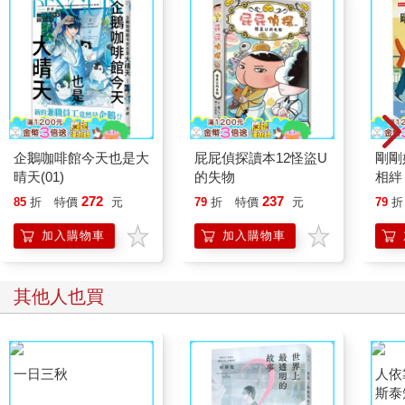
企鵝咖啡館今天也是大
屁屁偵探讀本12怪盜U
剛剛
晴天(01)
的失物
相絆
要的
272
237
85
折
特價
元
79
折
特價
元
79
折
加入購物車
加入購物車
其他人也買