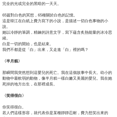
完全的光或完全的黑暗的一天天。
65篇對白色的冥想，65種關於白色的記憶。
這是韓江在白紙上費力寫下的小說，是描述一切白色事物的小
說。
她以冷靜的筆調，精鍊的詩意文字，寫下蘊含炙熱能量的冰冷思
緒。
白是一切的開始，也是結束。
我們不都是從「白」出來，又走進「白」裡的嗎？
〈半月糕〉
那瞬間我突然想到這嬰兒的死亡。我在這個故事中長大。幼小的
動物中最軟弱的動物，像半月糕一樣白嫩又美麗的嬰兒。我在她
死掉的地方出生，在那裡成長。
〈笑得很白〉
你笑得很白。
若人們這樣形容，就代表你是某種靜靜忍耐，費力想笑出來的