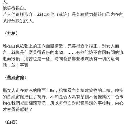
人。
他笑得很白。
若人們這樣形容，就代表他（或許）是某種費力想跟自己內在的
某部分訣別的人。
〈方糖〉
堆在白色紙張上的正六面體構造，完美得近乎端正，對女人而
言，就像是什麼美得過份的事物。……有些記憶不會因時間的流
逝而毀損，痛苦也是一樣。時間會影響並破壞所有一切的這句
話，並非事實。
〈蕾絲窗簾〉
那女人走在結冰的路面上時，抬頭看向某棟建築物的二樓。鏤空
的蕾絲窗簾擋住了視野。不知是否因為有某個不會變髒的白色事
物在我們裡面翻滾蕩漾，所以每每面對那種整潔的事物時，內心
才會覺得感動？
〈白石〉