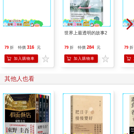
一日三秋
世界上最透明的故事2
人依
斯泰
316
284
79
折
特價
元
79
折
特價
元
79
折
加入購物車
加入購物車
其他人也看