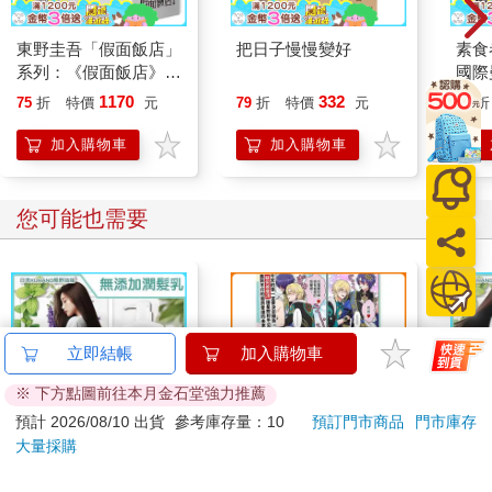
東野圭吾「假面飯店」
把日子慢慢變好
素食
系列：《假面飯店》＋
國際
《假面前夜》＋《假面
1170
332
75
折
特價
元
79
折
特價
元
79
折
之夜》＋《假面遊戲》
加入購物車
加入購物車
您可能也需要
立即結帳
加入購物車
※ 下方點圖前往本月金石堂強力推薦
預計 2026/08/10 出貨
參考庫存量：10
預訂門市商品
門市庫存
大量採購
日本KUMANO熊野油
別叫我爸爸
日本