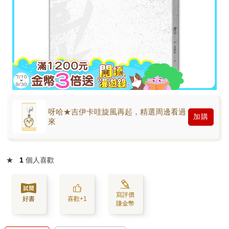
呀哈★吉伊卡哇旋風再起，精選周邊看過
加購
來
★
1
個人喜歡
寫評價
好書
喜歡+1
賺金幣