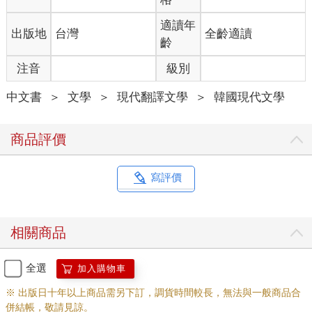
到這陌生國家的首都，在這裡租房子住了下來。又過了兩個月，
在天變冷前的某個夜晚，我因為偏頭痛這狠毒的老朋友，熱了一
適讀年
出版地
台灣
全齡適讀
杯水來吞藥丸時，（靜靜地）體會了：反正想藏匿在某處這件
齡
事，本來就是不可能的。
注音
級別
有時對時間的感覺會變得敏銳。特別是身體不舒服的時候。大約
中文書
＞
文學
＞
現代翻譯文學
＞
韓國現代文學
從十四歲開始的偏頭痛，毫無預警地和胃痙攣一起造訪，中斷了
我的日常生活。停下所有做到一半的事，強忍疼痛的那期間，一
滴滴掉落的時間，就像用刮鬍刀片製成的珠子那般。拂過指尖
商品評價
時，血彷彿要流淌出來。呼吸時，我在每一個瞬間都清楚感受到
正在活下去的事實。恢復日常生活後，那感覺依然站在同樣的位
置，屏住氣息等著我。
寫評價
我們走在極其銳利的時間稜角，在時刻更新的透明懸崖邊往前
走。我們在走過的時間盡頭，戰戰兢兢地踏出一步，然後在意志
相關商品
無暇介入時，毫不猶豫地朝半空中踏出剩下的另一步。並非因為
我們特別勇敢，而是除此之外沒有別的方法了。現在這瞬間，我
也感受得到危險。我莽莽撞撞地走進還沒走過的時間裡、還沒寫
全選
加入購物車
過的書裡。
※ 出版日十年以上商品需另下訂，調貨時間較長，無法與一般商品合
併結帳，敬請見諒。