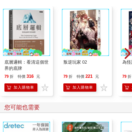
底層邏輯：看清這個世
叛逆玩家 02
為怪
界的底牌
316
221
79
折
特價
元
79
折
特價
元
79
折
加入購物車
加入購物車
您可能也需要