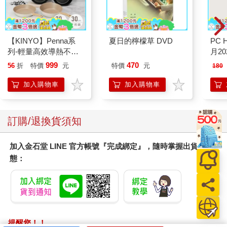
【KINYO】Penna系
夏日的檸檬草 DVD
PC 
列-輕量高效導熱不沾
月20
平煎鍋30cm
999
470
56
折
特價
元
特價
元
180
加入購物車
加入購物車
訂購/退換貨須知
加入金石堂 LINE 官方帳號『完成綁定』，隨時掌握出貨動
態：
提醒您！！