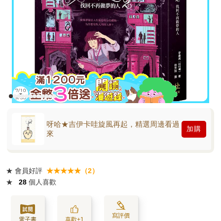
呀哈★吉伊卡哇旋風再起，精選周邊看過
加購
來
★
會員好評
★★★★★（2）
★
28
個人喜歡
寫評價
電子書
喜歡+1