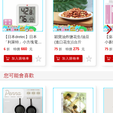
【日本dretec】日本
穎寶油炸鹽花生/油豆
【澡
「利萊特」小方塊電子
(進口花生)1台斤
小蒼蘭
式溫濕度計-白色(O-
660
275
6
折
特價
元
75
折
特價
元
75
折
451WT)
加入購物車
加入購物車
您可能會喜歡