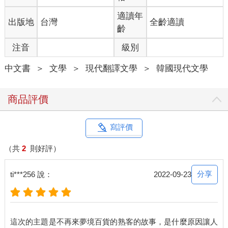
適讀年
出版地
台灣
全齡適讀
齡
注音
級別
中文書
＞
文學
＞
現代翻譯文學
＞
韓國現代文學
商品評價
寫評價
（共
2
則好評）
分享
ti***256 說：
2022-09-23
這次的主題是不再來夢境百貨的熟客的故事，是什麼原因讓人