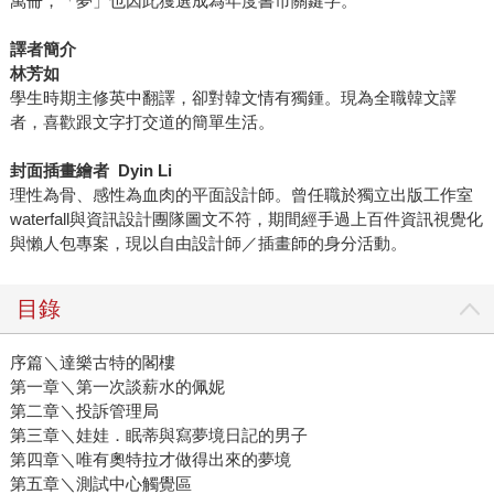
萬冊，「夢」也因此獲選成為年度書市關鍵字。
譯者簡介
林芳如
學生時期主修英中翻譯，卻對韓文情有獨鍾。現為全職韓文譯
者，喜歡跟文字打交道的簡單生活。
封面插畫繪者 Dyin Li
理性為骨、感性為血肉的平面設計師。曾任職於獨立出版工作室
waterfall與資訊設計團隊圖文不符，期間經手過上百件資訊視覺化
與懶人包專案，現以自由設計師／插畫師的身分活動。
目錄
序篇＼達樂古特的閣樓
第一章＼第一次談薪水的佩妮
第二章＼投訴管理局
第三章＼娃娃．眠蒂與寫夢境日記的男子
第四章＼唯有奧特拉才做得出來的夢境
第五章＼測試中心觸覺區