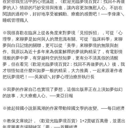
在於你我生活中的心理議題，《歡迎光臨夢境百貨2：找回不再做
夢的人》情節的巧妙安排與推進，讓內容更加撫慰人心。不妨在
閱讀的過程中，好好地享受被觸動、療癒的感覺吧！──李偉康＼
睡眠管理職人
※我很喜歡在臨床上從各角度來對夢境「見招拆招」，可從「心
理學」來聊夢是如何與人的潛意識有關、可從「臨床科學」來聊
夢與白日記憶的關聯，更可以從「美學」來聊夢境的無限與創
作。我原以為近十多年來為個案解釋的夢就夠精采了，有電影情
境般的夢中夢，有穿越時空的預知夢，更有分不清真假的清醒
夢，但在看完《歡迎光臨夢境百貨2：找回不再做夢的人》後，我
才領悟知道什麼叫如夢一般的精采，大力推薦，一起來跟著作者
把玩夢境吧！──吳家碩＼好夢心理治療所執行長
※寫夢的作家自己也實現了夢想，這個出版界正在上演如夢似幻
的故事，大大療癒人心。──東亞日報
※掀起韓國小說新風潮的作家帶動韓國文學的改變。──每日經濟
※教保文庫統計，《歡迎光臨夢境百貨》1+2賣破百萬冊，並選出
年度圖書市場關鍵字「夢」──首爾經濟