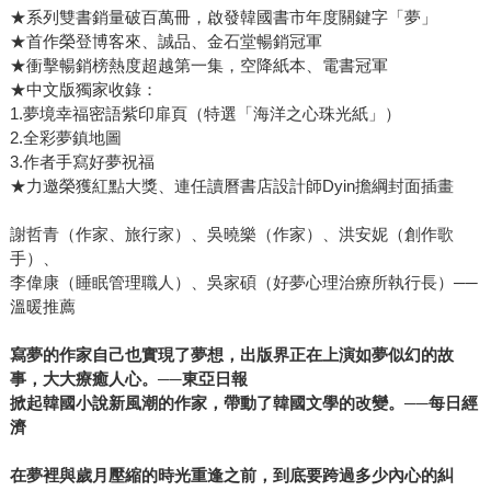
★系列雙書銷量破百萬冊，啟發韓國書市年度關鍵字「夢」
★首作榮登博客來、誠品、金石堂暢銷冠軍
★衝擊暢銷榜熱度超越第一集，空降紙本、電書冠軍
★中文版獨家收錄：
1.夢境幸福密語紫印扉頁（特選「海洋之心珠光紙」）
2.全彩夢鎮地圖
3.作者手寫好夢祝福
★力邀榮獲紅點大獎、連任讀曆書店設計師Dyin擔綱封面插畫
謝哲青（作家、旅行家）、吳曉樂（作家）、洪安妮（創作歌
手）、
李偉康（睡眠管理職人）、吳家碩（好夢心理治療所執行長）──
溫暖推薦
寫夢的作家自己也實現了夢想，出版界正在上演如夢似幻的故
事，大大療癒人心。──東亞日報
掀起韓國小說新風潮的作家，帶動了韓國文學的改變。──每日經
濟
在夢裡與歲月壓縮的時光重逢之前，到底要跨過多少內心的糾