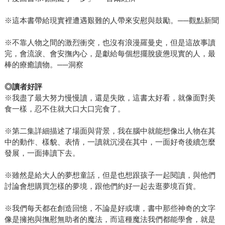
※這本書帶給現實裡遭遇艱難的人帶來安慰與鼓勵。──觀點新聞
※不靠人物之間的激烈衝突，也沒有浪漫羅曼史，但是這故事讀
完，會流淚、會安撫內心，是獻給每個想擺脫疲憊現實的人，最
棒的療癒讀物。──洞察
◎讀者好評
※我盡了最大努力慢慢讀，還是失敗，這書太好看，就像面對美
食一樣，忍不住就大口大口完食了。
※第二集詳細描述了場面與背景，我在腦中就能想像出人物在其
中的動作、樣貌、表情，一讀就沉浸在其中，一面好奇後續怎麼
發展，一面捧讀下去。
※雖然是給大人的夢想童話，但是也想跟孩子一起閱讀，與他們
討論會想購買怎樣的夢境，跟他們約好一起去逛夢境百貨。
※我們每天都在創造回憶，不論是好或壞，書中那些神奇的文字
像是擁抱與撫慰無助者的魔法，而這種魔法我們都能學會，就是