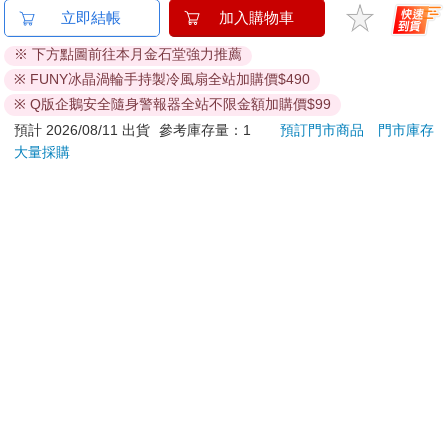
金石堂及銀行均不會請您操作ATM! 如接獲電話要求您前往
立即結帳
加入購物車
ATM提款機，請不要聽從指示，以免受騙上當！
※ 下方點圖前往本月金石堂強力推薦
退換貨須知：
※ FUNY冰晶渦輪手持製冷風扇全站加購價$490
**提醒您，鑑賞期不等於試用期，退回商品須為全新狀態**
※ Q版企鵝安全隨身警報器全站不限金額加購價$99
依據「消費者保護法」第19條及行政院消費者保護處公告之
預計 2026/08/11 出貨
參考庫存量：1
預訂門市商品
門市庫存
「通訊交易解除權合理例外情事適用準則」，以下商品購買
大量採購
後，除商品本身有瑕疵外，將不提供7天的猶豫期：
易於腐敗、保存期限較短或解約時即將逾期。（如：生
鮮食品）
依消費者要求所為之客製化給付。（客製化商品）
報紙、期刊或雜誌。（含MOOK、外文雜誌）
經消費者拆封之影音商品或電腦軟體。
非以有形媒介提供之數位內容或一經提供即為完成之線
上服務，經消費者事先同意始提供。（如：電子書、電
子雜誌、下載版軟體、虛擬商品…等）
已拆封之個人衛生用品。（如：內衣褲、刮鬍刀、除毛
刀…等）
若非上列種類商品，均享有到貨7天的猶豫期（含例假