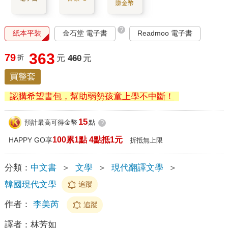
賺金幣
?
紙本平裝
金石堂 電子書
Readmoo 電子書
363
79
折
元
460
元
買整套
認購希望書包，幫助弱勢孩童上學不中斷！
15
預計最高可得金幣
點
?
100累1點 4點抵1元
HAPPY GO享
折抵無上限
分類：
中文書
＞
文學
＞
現代翻譯文學
＞
韓國現代文學
追蹤
作者：
李美芮
追蹤
譯者：
林芳如