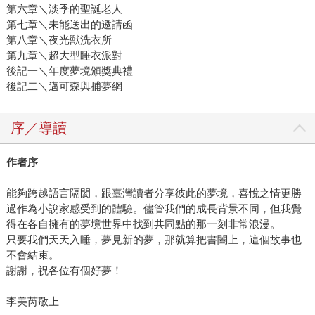
第六章＼淡季的聖誕老人
第七章＼未能送出的邀請函
第八章＼夜光獸洗衣所
第九章＼超大型睡衣派對
後記一＼年度夢境頒獎典禮
後記二＼邁可森與捕夢網
序／導讀
作者序
能夠跨越語言隔閡，跟臺灣讀者分享彼此的夢境，喜悅之情更勝
過作為小說家感受到的體驗。儘管我們的成長背景不同，但我覺
得在各自擁有的夢境世界中找到共同點的那一刻非常浪漫。
只要我們天天入睡，夢見新的夢，那就算把書闔上，這個故事也
不會結束。
謝謝，祝各位有個好夢！
李美芮敬上