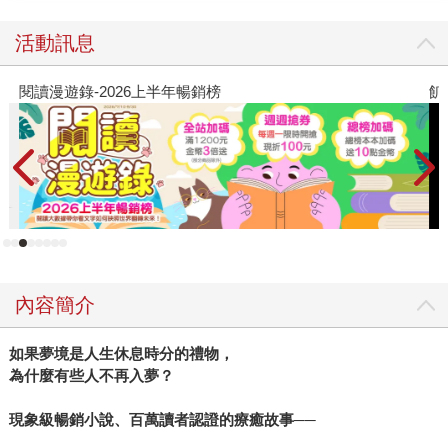
活動訊息
閱讀漫遊錄-2026上半年暢銷榜
飢
內容簡介
如果夢境是人生休息時分的禮物，
為什麼有些人不再入夢？
現象級暢銷小說、百萬讀者認證的療癒故事──