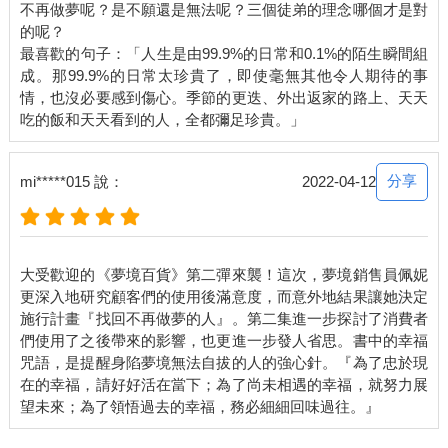
不再做夢呢？是不願還是無法呢？三個徒弟的理念哪個才是對
的呢？
最喜歡的句子：「人生是由99.9%的日常和0.1%的陌生瞬間組
成。那99.9%的日常太珍貴了，即使毫無其他令人期待的事
情，也沒必要感到傷心。季節的更迭、外出返家的路上、天天
分享
mi*****015 說：
2022-04-12
大受歡迎的《夢境百貨》第二彈來襲！這次，夢境銷售員佩妮
更深入地研究顧客們的使用後滿意度，而意外地結果讓她決定
施行計畫『找回不再做夢的人』。第二集進一步探討了消費者
們使用了之後帶來的影響，也更進一步發人省思。書中的幸福
咒語，是提醒身陷夢境無法自拔的人的強心針。『為了忠於現
在的幸福，請好好活在當下；為了尚未相遇的幸福，就努力展