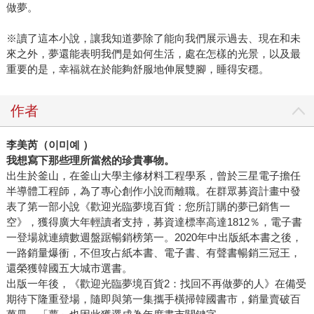
做夢。
※讀了這本小說，讓我知道夢除了能向我們展示過去、現在和未
來之外，夢還能表明我們是如何生活，處在怎樣的光景，以及最
重要的是，幸福就在於能夠舒服地伸展雙腳，睡得安穩。
作者
李美芮（
이미예
）
我想寫下那些理所當然的珍貴事物。
出生於釜山，在釜山大學主修材料工程學系，曾於三星電子擔任
半導體工程師，為了專心創作小說而離職。在群眾募資計畫中發
表了第一部小說《歡迎光臨夢境百貨：您所訂購的夢已銷售一
空》，獲得廣大年輕讀者支持，募資達標率高達1812％，電子書
一登場就連續數週盤踞暢銷榜第一。2020年中出版紙本書之後，
一路銷量爆衝，不但攻占紙本書、電子書、有聲書暢銷三冠王，
還榮獲韓國五大城市選書。
出版一年後，《歡迎光臨夢境百貨2：找回不再做夢的人》在備受
期待下隆重登場，隨即與第一集攜手橫掃韓國書市，銷量賣破百