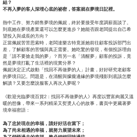
結？
不再入夢的客人深埋心底的祕密，答案就在夢境日記裡。
熱中工作、努力銷售夢境的佩妮，終於要接受年度調薪面談了。
到底她在夢境產業還可以怎麼更進步？她能否跟老闆提出自己希
望投入與成長的方向？
正當佩妮苦苦思索時，老闆達樂古特竟派她前往顧客投訴部門出
差，了解顧客的苦惱與真正需要。她吃驚的發現，有個投訴理由
是「請不要搶走我的夢」？而另一名「清醒夢」顧客的投訴，竟
然是夢境打亂了生活裡的現實分界？
佩妮決定正式啟動「找回不再做夢的人」計畫，好好研究老顧客
的夢境日記。問題是，在清醒與朦朧邊緣的夢境殘影到底該怎麼
解讀？又要怎麼說服客人再次入夢呢？
《歡迎光臨夢境百貨2：找回不再做夢的人》再度以豐富絢麗又溫
暖的想像，帶來一系列精采又熨燙人心的故事，書頁中更藏著夢
境幸福密語：
為了忠於現在的幸福，請好好活在當下；
為了尚未相遇的幸福，就努力展望未來；
為了領悟過去的幸福，務必細細回味過往。