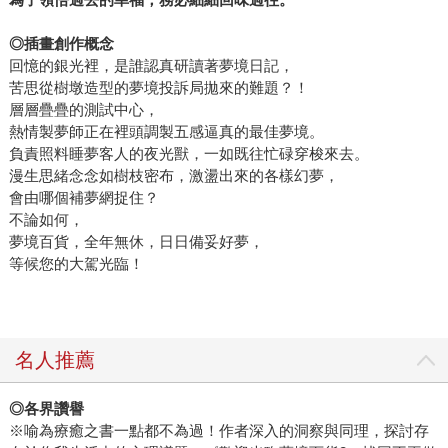
◎插畫創作概念
回憶的銀光裡，是誰認真研讀著夢境日記，
苦思從樹墩造型的夢境投訴局拋來的難題？！
層層疊疊的測試中心，
熱情製夢師正在裡頭調製五感逼真的最佳夢境。
負責照料睡夢客人的夜光獸，一如既往忙碌穿梭來去。
漫生思緒念念如樹枝密布，激盪出來的各樣幻夢，
會由哪個補夢網捉住？
不論如何，
夢境百貨，全年無休，日日備妥好夢，
等候您的大駕光臨！
名人推薦
◎各界讚譽
※喻為療癒之書一點都不為過！作者深入的洞察與同理，探討存