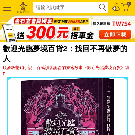
0
歡迎光臨夢境百貨2：找回不再做夢的
人
現象級暢銷小說、百萬讀者認證的療癒故事《歡迎光臨夢境百貨》續
作