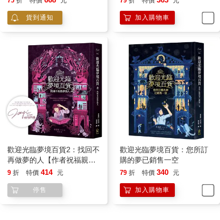
75
折
特價
元
79
折
特價
元
貨到通知
加入購物車
歡迎光臨夢境百貨2：找回不
歡迎光臨夢境百貨：您所訂
再做夢的人【作者祝福親簽
購的夢已銷售一空
版】
414
340
9
折
特價
元
79
折
特價
元
停售
加入購物車