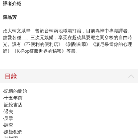
譯者介紹
陳品芳
政大韓文系畢，曾於台韓兩地職場打滾，目前為韓中專職譯者。
熱愛各種二、三次元娛樂，享受在趕稿與耍廢之間穿梭的自由時
光。譯有《不便利的便利店》《剝削首爾》《讓尼采當你的心理
師》《K-Pop征服世界的秘密》等書。
目錄
‧記憶的開始
‧十五年前
‧記憶書店
‧過去
‧反擊
‧調查
‧嫌疑犯們