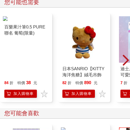
您可能也需要
只敢微微抬起頭看著他。 「打電話回家，問他們能出多少贖
金。」 「真、真的嗎？」 「別讓我說第二次。」 獵人一番話讓
女子鬆了口氣，以為自己有機會獲救。她顫抖著雙手拿起腿上的
那支手機，快速按下電話號碼。 就在女子慶幸即將獲救的同時，
獵人走向女子後方的桌子，拿起一把放在桌上的鐵鎚。這柄鎚子
有著巨大鎚頭，雖然笨重，但能一次致人於死，是獵人偏好的凶
器。第一次殺人時，他用的是扳手，之後幾次則是刀子。但獵物
挨刀見血後總會激烈反抗，且以刀子殺害獵物時，血會不受控制
地四處噴濺，後續清理相當費力。經過幾次嘗試後，獵人便改用
較不容易濺血，同時也能給予獵物致命打擊，使其失去抵抗能力
的巨大鈍器。他只需要站在獵物身後，舉起鈍器用力敲擊後腦便
百樂果汁筆0.5 PURE
日本SANRIO【KITTY
迪士
能瞬間完成殺戮。獵人將鎚子藏在身後，緩慢靠近女子。女子這
聯名 葡萄(限量)
海洋焦糖】絨毛吊飾
可愛
時正快速輸入電話號碼，嘗試抓住獲救的希望。獵人來到她身
色)
38
890
84
折
特價
元
82
折
特價
元
7
折
後，高舉手中的鐵鎚用力砸下。 人們總以為頭蓋骨遭鈍器重擊
時，會發出類似堅硬物遭破壞的斷裂聲，但其實那更像是腳踩到
加入購物車
加入購物車
餅乾時發出的脆裂聲。女子的後腦無預警遭受強烈打擊，她瞬間
失去意識雙手一鬆，握在手上的手機隨即掉落地面。看著噴濺在
液晶螢幕上的鮮血，獵人揚起嘴角無聲地笑了。其實那支手機早
您可能會喜歡
已故障，毫不知情的女子卻誤以為自己還有一線生機，絲毫沒察
覺異狀，只顧著打電話回家求救。獵人看了看手上的鎚子，上頭