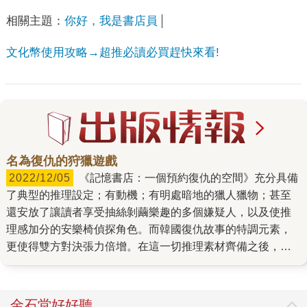
相關主題：
你好，我是書店員
文化幣使用攻略→超推必讀必買趕快來看!
名為復仇的狩獵遊戲
2022/12/05
《記憶書店：一個預約復仇的空間》充分具備
了典型的推理設定；有動機；有明處暗地的獵人獵物；甚至
還安放了讓讀者享受抽絲剝繭樂趣的多個嫌疑人，以及使推
理感加分的安樂椅偵探角色。而韓國復仇故事的特調元素，
更使得雙方對決張力倍增。在這一切推理素材齊備之後，要
由怎樣個好廚師來下手，才能料理出一個夠精采、夠爽心悅
目的故事。 這回合登場的是韓國推理文學大獎得主，鄭明
燮。 曾在大企業當過上班族，做過咖啡師的鄭明燮，躍入專
金石堂好好聽