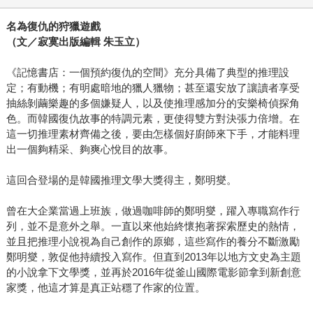
名為復仇的狩獵遊戲
（文／寂寞出版編輯 朱玉立）
《記憶書店：一個預約復仇的空間》充分具備了典型的推理設
定；有動機；有明處暗地的獵人獵物；甚至還安放了讓讀者享受
抽絲剝繭樂趣的多個嫌疑人，以及使推理感加分的安樂椅偵探角
色。而韓國復仇故事的特調元素，更使得雙方對決張力倍增。在
這一切推理素材齊備之後，要由怎樣個好廚師來下手，才能料理
出一個夠精采、夠爽心悅目的故事。
這回合登場的是韓國推理文學大獎得主，鄭明燮。
曾在大企業當過上班族，做過咖啡師的鄭明燮，躍入專職寫作行
列，並不是意外之舉。一直以來他始終懷抱著探索歷史的熱情，
並且把推理小說視為自己創作的原鄉，這些寫作的養分不斷激勵
鄭明燮，敦促他持續投入寫作。但直到2013年以地方文史為主題
的小說拿下文學獎，並再於2016年從釜山國際電影節拿到新創意
家獎，他這才算是真正站穩了作家的位置。