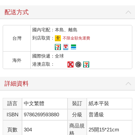
隨三人走過低矮的山坡，便能看見公園的後門與一排公寓。離開
地鐵站後若選擇走熱鬧的大街，必須花一點時間才能來到這裡。
配送方式
穿過公園雖能節省時間，只是公園被不良少年當成祕密基地，實
在不適合深夜返家的單身女性。於是，下了公車站再從這條上坡
國內宅配：本島、離島
路返家，就成了最受此地住戶歡迎的選擇。不過也由於整條路又
黑又窄，沿路沒有什麼路燈，所以有不少女性選擇使用安心返家
到店取貨：
台灣
不限金額免運費
服務，但這卻使她們成了獵人鎖定的目標。因為會選擇安心返家
服務，就代表這名女性獨居，家中沒有人等門。 獵人爬上山坡，
國際快遞：全球
遠遠看見手電筒的燈光後，便拐進一旁的巷子。以前為了捕捉獵
海外
物，他會多次到目標住家附近勘查地形，現在則能透過入口網站
港澳店取：
提供的地圖街景服務，直接在家確認當地狀況。他走進一整排外
型相似的多戶住宅當中，直接穿越小巷走到另一頭。本在廚餘桶
詳細資料
附近徘徊的流浪貓，聽見他的腳步聲便立刻躲進黑暗之中。獵人
站在轉角處等了一會兒，便看見手電筒的燈光與三名女性的剪影
進入視線範圍。親眼確認目標後，他歪著頭低聲說： 「獵人，狩
語言
中文繁體
裝訂
紙本平裝
獵的時間到了。」 ◆ ◆ ◆
目標的行動完全如獵人所預期。 走到巷子中段時，目標便與穿著
ISBN
9786269593880
分級
普通級
女性安心返家背心的兩名志工道別。可能是因為已經快到家了，
她不再擔心會遭遇危險，一方面也不太好意思繼續麻煩兩名志
商品規
頁數
304
25開15*21cm
工，再加上不想讓陌生人知道確切的住址，所以才提前跟兩人分
格