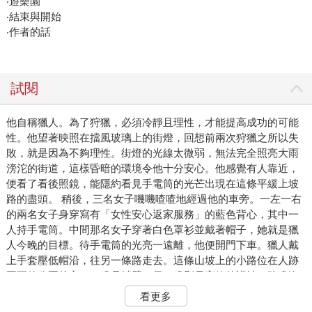
‧遊樂園
‧結束與開始
‧作者的話
試閱
他自稱獵人。為了狩獵，必須冷靜且理性，才能提高成功的可能
性。他望著映照在擋風玻璃上的街燈，回想前兩次狩獵之所以失
敗，就是因為不夠理性。街燈的光線太微弱，無法完全照亮大雨
滂沱的街道，這樣昏暗的環境令他十分安心。他感覺有人靠近，
便看了看後照鏡，能隱約看見手電筒的光芒出現在這條平緩上坡
路的盡頭。 稍後，三名女子嘰嘰喳喳地經過他的車旁。一左一右
的兩名女子身穿寫有「女性安心返家服務」的藍色背心，其中一
人持手電筒。中間那名女子穿著白色罩衫並戴著帽子，她就是獵
人今晚的目標。待手電筒的光亮一遠離，他便開門下車。獵人戴
上手套壓低帽沿，往另一條路走去。這條山坡上的小路位在人跡
罕至的公園後方，一邊是峭壁，另一邊則是高築的護坡。路邊沒
有監視器，也沒停放任何裝著行車紀錄器的汽車，不過以防萬
看更多
一，獵人還是拉了拉帽子，避免帽子意外掉落導致長相曝光。尾