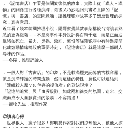
．《記憶書店》乍看是個關於復仇的故事，實際上從「獵人－獵
物」的關係進行各種演繹，最後又巧妙地回到書名直陳的「記
憶」與「書店」的空間意涵，讓推理犯罪故事多了幾層哲理的探
究，真有意思。
近年看了幾本韓國推理小說，隱隱察覺其敘事架構較台灣讀者熟
悉的更為複雜－－不是將事件本身設計得百轉千迴，而是正面迎
擊諸如死亡、暴力、災禍、懲罰、悔恨等謀殺犯罪中有時過度簡
化成煽動情緒橋段的重要時刻，《記憶書店》就是這麼一部耐人
尋味的作品。
──冬陽，推理評論人
．一般人對「古書店」的印象，不是載滿歷史記憶的古樸容器，
就是沉滯靜謐的時間流動，然而這樣的特性，竟也可以連結到
「連續殺人魔 v.s. 倖存的復仇者」的對決現場？
「記憶的追索」與「血腥殺戮」如此兩相衝突的氛圍，迭宕、交
織而成令人血脈賁張的緊湊，不容錯過！
──寵物先生，推理作家
◎
讀者心得
．世界很大，瘋子很多！鄭明燮作家對我們掠奪他人、被他人掠