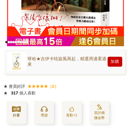
呀哈★吉伊卡哇旋風再起，精選周邊看過
加購
來
★
會員好評
★★★★★（2）
★
317
個人喜歡
寫評價
好書
導讀
喜歡+1
賺金幣