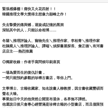
緊張感爆棚！痛快又火花四射！！
韓國推理文學大獎得主想像力顛峰之作！
失去摯愛的痛與憾，迴旋成記憶的黑洞
深陷其中的人，只能以命相博……
冬陽＼推理評論人、寵物先生＼推理作家、李柏青＼推理作家
杜鵑窩人＼推理評論人、譚端＼偵探書屋探長、詹正德＼有河書
店店主──熱烈推薦
◎
獨家收錄：作者手寫問候印刷扉頁
一場為愛而生的復仇計畫，
一間只能預約參觀的珍稀古書店，等你上門。
文學博士、古籍收藏家、知名說書人柳教授，因古書收藏豐碩而
聲名
大噪。
事業如日中天的他突然公開宣布退休，各界無不譁然。
他還說日後只會專心經營滿是珍稀古籍的小型書店，而且僅限預