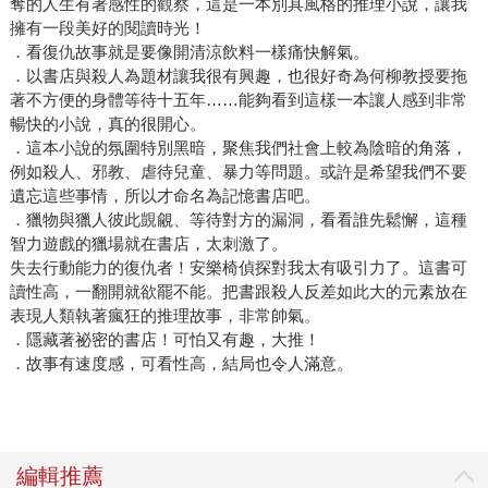
奪的人生有著感性的觀察，這是一本別具風格的推理小說，讓我
擁有一段美好的閱讀時光！
．看復仇故事就是要像開清涼飲料一樣痛快解氣。
．以書店與殺人為題材讓我很有興趣，也很好奇為何柳教授要拖
著不方便的身體等待十五年……能夠看到這樣一本讓人感到非常
暢快的小說，真的很開心。
．這本小說的氛圍特別黑暗，聚焦我們社會上較為陰暗的角落，
例如殺人、邪教、虐待兒童、暴力等問題。或許是希望我們不要
遺忘這些事情，所以才命名為記憶書店吧。
．獵物與獵人彼此覬覦、等待對方的漏洞，看看誰先鬆懈，這種
智力遊戲的獵場就在書店，太刺激了。
失去行動能力的復仇者！安樂椅偵探對我太有吸引力了。這書可
讀性高，一翻開就欲罷不能。把書跟殺人反差如此大的元素放在
表現人類執著瘋狂的推理故事，非常帥氣。
．隱藏著祕密的書店！可怕又有趣，大推！
．故事有速度感，可看性高，結局也令人滿意。
編輯推薦