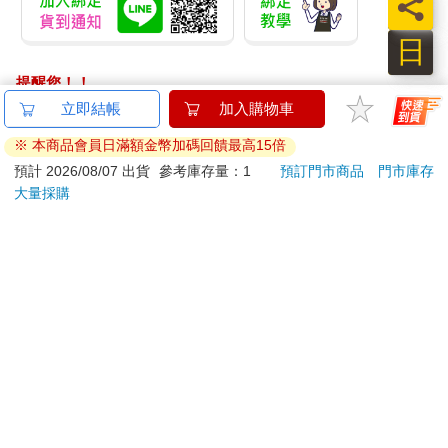
員
色的血瞬間流出，在地面匯集後流入排水口。獵人向後退了幾
步，短暫欣賞自己的作品。隨後按下門邊的開關，水柱自天花板
日
灑落。 「只要一天血就會流乾。」 自第二次狩獵起，他便開始使
用這個手法，因為放血後的屍體處理起來輕鬆許多，他一直沿用
提醒您！！
至今。除了成功抓捕並殺害獵物之外，後續處理能否乾淨俐落也
金石堂及銀行均不會請您操作ATM! 如接獲電話要求您前往
十分重要。至於放血之後的處理，他也有過多次嘗試與實驗，才
ATM提款機，請不要聽從指示，以免受騙上當！
找出最佳方案。他曾試過焚燒，卻因煙霧過大與濃重氣味而招人
懷疑。選擇以鐵鎚為武器、偏好先放血再處理屍體，都是經驗累
退換貨須知：
積的成果。 獵人關上燈離開倉庫，回到自己的房間。他猶豫是否
**提醒您，鑑賞期不等於試用期，退回商品須為全新狀態**
要沖個澡，但覺得沖澡並無助於遏制怒火而作罷。他選擇走向房
依據「消費者保護法」第19條及行政院消費者保護處公告之
間角落的保險箱，單膝跪地打開保險箱後，他拿出一樣物品並躺
「通訊交易解除權合理例外情事適用準則」，以下商品購買
到床墊上。那是一九二六年發行的《開闢月刊》第七○期，因收錄
後，除商品本身有瑕疵外，將不提供7天的猶豫期：
李相和的文章〈遭奪取的原野能否迎來春天〉，而使這期雜誌的
易於腐敗、保存期限較短或解約時即將逾期。（如：生
價格水漲船高。他以輕柔緩慢的動作翻閱，看著書頁上受歲月洗
鮮食品）
禮的文字。獵人心情變得十分平靜，翻到刊載李相和詩作的那一
依消費者要求所為之客製化給付。（客製化商品）
頁，他仔細品味咀嚼詩中的每一個字。 過去父親總帶著嚇人的表
報紙、期刊或雜誌。（含MOOK、外文雜誌）
情提醒他，書就該仔細閱讀、慢慢品味，否則會被寄宿在古書中
經消費者拆封之影音商品或電腦軟體。
的鬼魂抓走！雖然對年幼的孩子來說，這是個可怕的威嚇，但在
非以有形媒介提供之數位內容或一經提供即為完成之線
當時的獵人心中，那反而是父親唯一不令人害怕的時刻。想到這
裡，他不禁流下眼淚。十五年前受傷的左腳踝陣陣抽痛，他選擇
上服務，經消費者事先同意始提供。（如：電子書、電