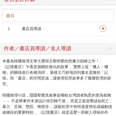
職寫作行列，並不是意外之舉。一直以來他始終懷抱著探索
歷史的熱情，並且把推理小說視為自己創作的原鄉，這些寫
曲目
作的養分不斷激勵鄭明燮，敦促他持續投入寫作。但直到
2013年以地方文史為主題的小說拿下文學獎，並再於2016年
1
書店員導讀
從釜山國際電影節拿到新創意家獎，他這才算是真正站穩了
作家的位置。 正是因此鄭作家要再次挑戰他視為創作原鄉的
「推理小說」，甚至他自己在書末〈作者的話〉這麼自剖：
作者／書店員導讀／名人導讀
《記憶書店》是我為了找回自己的創作認同而經過長時間籌
備的作品。 已經出版一百多本著作，參與過網路漫畫、網路
本書為韓國推理文學大獎得主鄭明燮的想像力顛峰之作！
小說、影視劇本創作與企畫的鄭作家，決心好好挑戰一回自
《記憶書店》乍看是個關於復仇的故事， 實際上從「獵人－獵
己從小就熱愛的文類。實際上，推理小說真的是開啟許多人
物」的關係進行各種演繹， 最後又巧妙地回到書名直陳的「記
領略閱讀醍醐味的起點。但是要從熱愛轉為創作，要把自己
憶」與「書店」的空間意涵，讓推理犯罪故事多了幾層哲理的探
從推理領受到的趣味都能編織進筆下的文本中，確實不容
究。
易。而挑選「藏書家開設的書店」這個設定，就是讓他能在
字句裡頭，把狂熱者愛好者的心聲一一傾瀉出來。 至於故事
韓國推理小說，隱隱察覺其敘事架構較台灣讀者熟悉的更為複雜
篇排採用獵人、復仇者雙視角進展，場景選在神祕高雅、背
－－ 不是將事件本身設計得百轉千迴， 而是正面迎擊諸如死亡、
後滿滿故事的預約制書店空間，真的是給足一路閱讀推理成
暴力、災禍、懲罰、悔恨等； 謀殺犯罪中有時過度簡化成煽動情
緒橋段的重要時刻， 《記憶書店》就是這麼一部耐人尋味的作
長的讀者各樣樂趣。當然真正決戰點是角色塑造，不論追查