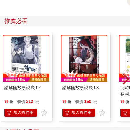
「什麼？」 這傢伙雖然一直被批評見錢眼開、為成名不擇手段，
但也確實賺進不少財富，現在竟突然宣布要放下一切名利？看他
拚命博取名聲的可笑模樣，是獵人在殺戮之外的唯一樂趣。柳名
推薦必看
優這一席話，令獵人激動得搖晃起電視。 「不，為什麼突然隱
退？為什麼！」 接著他又宣布要開一間販售古書的小書店，並表
示未來不會再在電視上看見他。看他拚了命只為成名的模樣，是
獵人僅次於殺人的樂趣，如今就連這點樂趣都要被剝奪，令獵人
氣得七竅生煙，不停在房中來回踱步，心中一股憤怒翻騰，無法
平息。 「不可以，絕對不可以！」 這時電視裡的柳名優又補充
說，他可能會將耗費鉅資蒐羅到手的書，免費送給造訪書店的客
人。一聽見這句話，獵人便瞬間明白，這或許就是柳名優專程為
他設下的陷阱。 「邀請我去找你是嗎？」 比起擔心可能會遭遇的
危險，獵人反倒因為對方大膽挑釁而感到憤怒。 獵人怎麼也無法
請解開故事謎底 02
請解開故事謎底 03
北歐
遏止怒火，只好從抽屜裡拿出一支手機，往關著獵物的倉庫走
福國
去。在倉庫中不停求救的女子，一聽見腳步聲靠近便立即停止尖
叫。獵人打開燈並關閉灑水器，被冷水淋得全身溼透的女子趕忙
213
150
79
折
特價
元
79
折
特價
元
79
折
求饒。 「先生！請饒我一命。」 獵人走到她面前，將手機丟在她
加入購物車
加入購物車
的膝蓋上，再轉身走回門邊按下另一個開關，稍稍放鬆束縛她手
腳的鐐銬。這樣一來既能限制女子的行動，但也能讓她在一定程
度內自由活動手腳。獵人一連串的行動嚇得女子絲毫不敢吭聲，