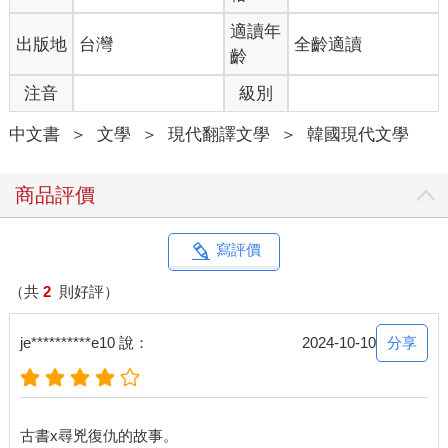
開。不過就算兩名志工跟目標一起走到家門口，獵人也已經想好
該如何同時處理三人。如今目標主動提供了讓他能專注狩獵的環
適讀年
出版地
台灣
全齡適讀
境，獵人難掩喜悅，接下來他只需要盡情狩獵。他事先確認過，
齡
這條巷子裡沒有監視器，停車場也都設在半地下室，因此即便車
注音
級別
子裝有行車紀錄器，他也不可能被拍到。只是為了以防萬一，他
還是決定戴上口罩，接著信心十足地邁開步伐朝目標走去。女子
中文書
＞
文學
＞
現代翻譯文學
＞
韓國現代文學
穿過多戶住宅的共用大門，朝著自己住的那一戶走去。獵人遠遠
看見目標正朝家門口移動，隨即從口袋裡掏出手機按下通話鍵。
只見女子停下正打算輸入大門密碼的手，開始翻找手提包。稍
商品評價
後，獵人聽見話筒那頭傳來女子的聲音。 「哪位？」 「這是李睿
芝的手機嗎？」獵人低聲道。 「對，請問是哪位？」 「我是警
察，請問妳現在在家嗎？」 「不，我現在正要進門。」 「請不要
寫評價
開門，待在門口不要進去。」 「為什麼？」 「我們接獲報案，說
有人闖入李小姐家中。」 李睿芝倒抽一口氣，聲音中滿是驚慌。
（共
2
則好評）
「真的嗎？」 「對，妳住太城公寓一二七號對吧？」 「對，闖進
我家的人是誰？」 「我們才剛接獲報案，怕開車子的警笛會驚動
分享
je**********e10 說：
2024-10-10
犯人，所以正步行過去。」 「你、你們在哪裡？」 「在巷子裡
了，請妳稍等。」 怕通話時間太長露出破綻，獵人說完話立即掛
斷電話，接著便朝女子所在的太城公寓方向前進。幸好目標很聽
話，並沒有進到室內，而是站在門前等候。獵人推測獨居的單身
古書x尋兇復仇的故事。
女子聽說有人闖入屋內，絕對不敢貿然進屋，才決定選擇以此為