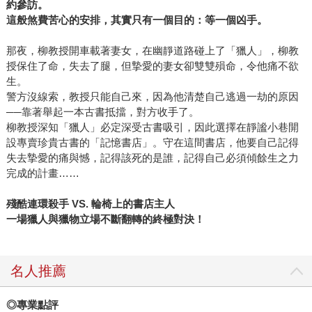
約參訪。
這般煞費苦心的安排，其實只有一個目的：等一個凶手。
那夜，柳教授開車載著妻女，在幽靜道路碰上了「獵人」，柳教
授保住了命，失去了腿，但摯愛的妻女卻雙雙殞命，令他痛不欲
生。
警方沒線索，教授只能自己來，因為他清楚自己逃過一劫的原因
──靠著舉起一本古書抵擋，對方收手了。
柳教授深知「獵人」必定深受古書吸引，因此選擇在靜謐小巷開
設專賣珍貴古書的「記憶書店」。守在這間書店，他要自己記得
失去摯愛的痛與憾，記得該死的是誰，記得自己必須傾餘生之力
完成的計畫……
殘酷連環殺手
VS.
輪椅上的書店主人
一場獵人與獵物立場不斷翻轉的終極對決！
名人推薦
◎
專業點評