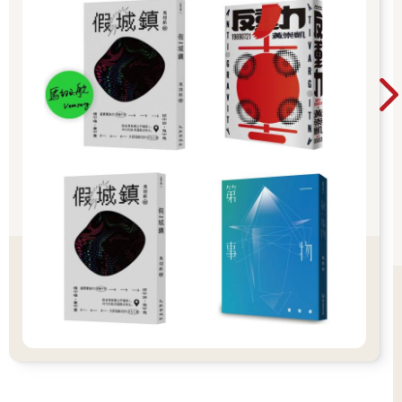
獵人從另一扇門離開倉庫，並緩慢地將門關上。這扇門後是他的
居住空間，屋內沒有太多生活用品，顯示他對日常生活並不感興
趣。他只有幾套換穿的衣服，穿舊了才丟掉買新的。屋內一角擺
放了一張床墊，那是他睡覺的空間。他躺在床墊上稍事喘息，這
次成功的狩獵令他興奮不已。 「完美！太完美了！」 他握緊拳頭
激動地朝空中揮舞，接著像是突然想起什麼，猛地從床上坐起身
來。本想享受一下成功狩獵的喜悅，洗個澡之後再繼續處理獵
物，不過他想到自己得先做一件重要的事。他打開放在角落桌上
的電視，緊盯著出現在螢幕上，那張他再熟悉不過的面孔。他目
不轉睛地盯著電視。在獵人心中，螢幕上的這個人為了出名不擇
手段，即便在電視上被當成傻瓜、在談話性節目上遭人貶低，他
仍能處之泰然地微笑應對。觀察他是獵人的一大樂趣。這人雖然
很受部分群眾歡迎，但討厭他的人也不少，因為他雖是一位大學
教授，可是比起教學工作，他似乎更熱衷於上電視。有人批評他
之所以能獲得教授頭銜，是因為人們同情發生在他們一家人身上
的慘劇，並不是因為他真有當教授的實力。有人猜測他一直上電
視，只是為了讓校方忌憚他的知名度，不敢將他辭退。對獵人來
說，看見當年從自己手下死裡逃生的柳名優，如今過著跳梁小丑
般的生活，讓他格外心滿意足。
◆ ◆ ◆
柳名優在節目尾聲發表的隱退宣言，令獵人激動得猛地起身。