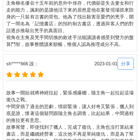
主角柳名優在十五年前的意外中倖存，代價卻是失去妻女和行
藉口讓女子留在室外，顯然這番推測十分精準。女子轉過身，往
走的能力，諷刺的是讓他活下來的居然是他在案發現場抓來防
腳步聲傳來的方向看去。在她眼中，正朝她走過去的獵人像是個
身的一只裝有古書的背包。他為了找出殺害至愛們的兇手，開
穿著制服的警察。這是獵人事前準備好的偽裝，由於怕從網路購
了一間名為「記憶書店」的預約制古書店，透過與客人們的對
買會留下線索，他還特地到位於東廟的二手市集購買。戴著白色
話逐步推敲出兇手的真面目。
棒球帽的獵物一見他靠近，緊繃的神情立刻放鬆下來。 「妳是李
視角在主角及兇手間切換的敘述手法能讓讀者感受到雙方的盤
睿芝小姐嗎？」 女子點點頭。獵人走到不會被門口監視器拍到的
死角，女子也跟著他移動。 「你來得真快。」 「我正在附近巡
邏，所以很快就到了。」 「謝謝，不過你一個人過來嗎？」 「我
同事把車停在巷口待命，請妳先跟我走吧。」 獵人伸出左手往巷
分享
sh*****666 說：
2023-01-01
口指去，就在女子順著他手指方向看過去時，獵人用右手掏出放
在後面口袋的電擊棒。 「好。」 女子簡短回答，準備離開之前她
不經意看了獵人一眼，注意到獵人隱藏在帽子之下，如刀刃般銳
利的眼神。她下意識感覺到危險並向後退了一步，但獵人早已做
故事一開始就將神經拉起，緊張感爆棚，隨主角一起拉起這場
好萬全的準備。他舉起握在手上的電擊棒，電流碰撞的滋滋聲響
復仇之戰。
起，女子還來不及出聲求救便昏了過去。
中間穿插了過去的悲劇，情節緊湊，讓人好奇又緊張，獵人到
◆ ◆ ◆
底是誰，懷著這個疑問跟隨主角去調查，比起結果，中間過程
獵人將被電擊失去意識的女子拖到卡車上。 他之前實地勘察過幾
的推拉更有意思。
次，知道午夜時分這一區少有行人，此時當然也沒有人經過。他
故事尾聲，即使找到了獵人，完成了復仇，主角也沒打算結束
用束帶綁起女子的手腳，接著再綑上一圈封箱膠帶固定，最後撕
書店，而是繼續經營著，這次他不再是單純復仇，而是為了幫
一塊膠帶貼住女子的嘴。他想起之前某個獵物因膠帶貼到鼻子窒