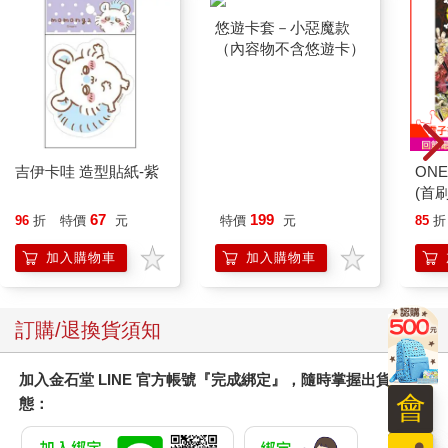
沾滿了黏稠的腦髓與血液。他伸出舌頭輕舔，忍不住皺起眉頭，
人血混雜著腦髓的那股鹹味，無論嘗過再多次都無法習慣。他將
鎚子放回桌上，將被綑綁的獵物放下來準備清理。已經喪命的女
子頭無力地向前垂落，獵人彷彿能從她臉上的表情看出一絲不知
自己究竟為何而死的困惑。女子一邊的眼珠因鐵鎚的強力打擊噴
飛而出，掛在半空中搖晃。 「眼球竟然飛出來了，我太用力
了。」 獵人反省自己的失誤，小心翼翼地將眼球塞回眼窩。 其實
獵人本打算讓她多活幾天，凌虐一陣子後再送她上路，但柳名優
吉伊卡哇 造型貼紙-紫
悠遊卡套－小惡魔款
ONE
隱退的消息實在太令人憤怒，為了發洩怒氣，他才決定立刻動
（內容物不含悠遊卡）
(首刷
手。失去理智導致下手過重也無可奈何，獵人決定繼續完成該做
67
199
的事。 他拿起放在鐵鎚旁的一對鐵鉤，走到癱軟的女子身後，將
96
折
特價
元
特價
元
85
折
鐵鉤分別刺入她的左右肩胛骨下方。鐵鉤刺入的同時，還能聽見
加入購物車
加入購物車
肌肉撕裂的聲音。確認鐵鉤深深嵌入女子體內後，獵人高舉起手
拉下兩條鐵鍊，將鐵鉤掛在鐵鍊上，緩緩吊起女子的身體。由於
是半地下室，天花板的高度受到限制，不過還是能把屍體吊至雙
訂購/退換貨須知
腳微微離地的高度。確認鐵鍊固定好後，獵人從放著鐵鎚的桌上
拿起一把彎刀，接著割開女子身上所穿的衣服。懸在半空中的屍
體，因他的力道造成的作用力緩慢地旋轉著。他像在剝皮一樣，
加入金石堂 LINE 官方帳號『完成綁定』，隨時掌握出貨動
將女子身上的衣物剝下丟入角落的箱子，接著把彎刀放回桌上，
會
態：
再打開一旁的抽屜，裡頭有一把幾天前才剛磨過的刀。獵人拿起
刀子來到懸吊的屍體旁。他單膝跪地，將女子的腳踝割開，鮮紅