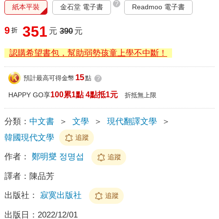
?
紙本平裝
金石堂 電子書
Readmoo 電子書
351
9
折
元
390
元
認購希望書包，幫助弱勢孩童上學不中斷！
15
預計最高可得金幣
點
?
100累1點 4點抵1元
HAPPY GO享
折抵無上限
分類：
中文書
＞
文學
＞
現代翻譯文學
＞
韓國現代文學
追蹤
作者：
鄭明燮 정명섭
追蹤
譯者：
陳品芳
出版社：
寂寞出版社
追蹤
出版日：
2022/12/01