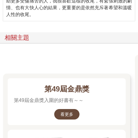
助更多受傷痛苦的人，我很喜歡這樣的收尾，有緊張刺激的劇
息而死，因此特別留意別貼到鼻子。接著他拿走獵物的手機回到
情、也有大快人心的結果，更重要的是依然充斥著希望和溫暖
駕駛座，脫下警察制服，換回普通的背心，關上女子手機的電
源，用鎚子將手機敲碎後開車駛離現場。路過一座橋時他刻意停
車，先是將敲碎了的手機丟入河中，接著再拿出自己用來聯繫女
子的一次性手機，關機後同樣投入河中。 輕輕鬆鬆狩獵成功，讓
相關主題
他忍不住愉快地哼起歌來。雖然狩獵十分順利，但他仍小心翼翼
地在沒監視器的陰暗巷道中繞了一會兒，才載著獵物驅車回家。
他倒車入庫，停好車後熄火下車，邊哼著歌邊往後車箱走去。打
開後車箱時，獵物仍昏迷不醒。他將癱軟無力的女子扛在肩上，
走下樓梯進入半地下室內。這個半地下室過去當成煤炭倉庫使
用，獵人耗費了一番心血讓這個空間脫胎換骨。他特意用磚頭擋
住窗戶，避免有人從外偷窺，並將門鎖換到外頭，以便離開半地
下室後能從外上鎖。他特別在隔音上下了功夫，這樣外面就不會
第49屆金鼎獎
聽見獵物的尖叫聲。曾經的煤炭倉庫，搖身一變成了獵人存放獵
物的倉庫。只見屋內正中央擺了一張固定好的椅子，獵人將癱軟
第49屆金鼎獎入圍的好書有～～
的獵物放在椅子上，再用與椅子連接的鐐銬銬住獵物。接著他抬
起獵物的頭，撕下貼在嘴上的膠帶，這時女子才恢復意識並發出
看更多
細微的呻吟。獵人轉身緩步走到門邊，按下門旁的開關。其中一
個開關能開啟屋內紅色的燈光，另一個開關則控制椅子正上方的
灑水裝置。冰冷的水一灑下，女子立刻清醒並開始尖叫。 隨後，