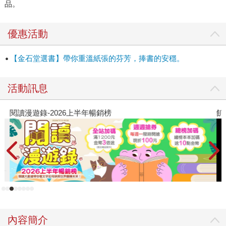
品。
舊案兇犯的書店主人，還是幾個充滿嫌疑的詭異角色，描述
與互動都看出用心，而順著故事推展帶出的幾個韓國重大連
續殺人案件，充分代入現實感、緊迫性。在這個名為復仇的
優惠活動
狩獵遊戲裡，讀者展頁便是受邀一起推理，線索、嫌犯、自
白都在眼前推進，愉快的腦力活動就此展開。
【金石堂選書】帶你重溫紙張的芬芳，捧書的安穩。
活動訊息
閱讀漫遊錄-2026上半年暢銷榜
飢
內容簡介