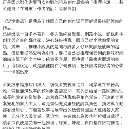
正是因此鄭作家要再次挑戰他視為創作原鄉的「推理小說」，甚
至他自己在書末〈作者的話〉這麼自剖：
《記憶書店》是我為了找回自己的創作認同而經過長時間籌備的
作品。
已經出版一百多本著作，參與過網路漫畫、網路小說、影視劇本
創作與企畫的鄭作家，決心好好挑戰一回自己從小就熱愛的文
類。實際上，推理小說真的是開啟許多人領略閱讀醍醐味的起
點。但是要從熱愛轉為創作，要把自己從推理領受到的趣味都能
編織進筆下的文本中，確實不容易。而挑選「藏書家開設的書
店」這個設定，就是讓他能在字句裡頭，把狂熱者愛好者的心聲
一一傾瀉出來。
至於故事篇排採用獵人、復仇者雙視角進展，場景選在神祕高
雅、背後滿滿故事的預約制書店空間，真的是給足一路閱讀推理
成長的讀者各樣樂趣。當然真正決戰點是角色塑造，不論追查舊
案兇犯的書店主人，還是幾個充滿嫌疑的詭異角色，描述與互動
都看出用心，而順著故事推展帶出的幾個韓國重大連續殺人案
件，充分代入現實感、緊迫性。在這個名為復仇的狩獵遊戲裡，
讀者展頁便是受邀一起推理，線索、嫌犯、自白都在眼前推進，
愉快的腦力活動就此展開。