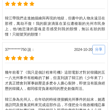
韓江帶我們走進她描繪與再現的地獄，但書中的人物永遠活在
那裡，萬劫不復！我的眼淚滴落在某位遭槍殺的光州市民身
上，他/她悲淒的靈魂是否感受到我的顫慄，無以名狀的顫
分享
37********750 說：
2024-10-20
幾年前看了《我只是個計程車司機》這部電影才對於韓國的五
一八光州事件有粗略的了解，但直到讀了韓江的《少年來了》
才真正體會到軍事鎮壓是多麽令人撕心裂肺，即便沒有親身經
歷的韓國人，都同樣背負著相同的歷史創傷而活。
韓江身為光州人，在年幼的時候便接觸光州事件的始末，她透
過訪問及搜集資料來完成這部作品，不僅把全斗煥政權殘忍暴