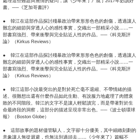
處理這些難題與無情的疑問，讓《少年來了》成了2017年必讀好
書。──《芝加哥書評》
● 韓江在這部作品探討殘暴政治帶來形形色色的創傷，透過讓人
難忘的細節與穿透人心的感性事實，交織出一部精采小說……一
部書寫強烈、帶來衝擊與完全貼近人性的作品。──《科克斯評
論》（Kirkus Reviews）
● 韓江在這部作品探討殘暴政治帶來形形色色的創傷，透過讓人
難忘的細節與穿透人心的感性事實，交織出一部精采小說……一
部書寫強烈、帶來衝擊與完全貼近人性的作品。──《科克斯評
論》（Kirkus Reviews）
● 韓江這部小說最突出的是對於死亡毫不退縮、不帶情緒的描
述。很難想出還有什麼作品如此生動、有說服力地處理了肉體衰
敗的不同階段。韓江的文字不是讓人輕鬆讀完，而是帶著對於生
命最終段的洞察，這部分的描述呈現非常出色。──《波士頓環球
報》（Boston Globe）
● 這部故事的題材儘管駭人，文字卻十分優美，其中細緻刻劃的
意象讓人無從迴避，也無法別過頭去……《少年來了》篇幅不