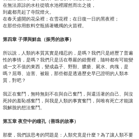
在無法原諒的水柱從噴水池裡躍然而出之後，
到處都亮起了寺院燈火。
在春天盛開的花朵裡；在雪花裡；在日復一日的黑夜裡；
在那些你用飲料空瓶插著蠟燭的火苗裡。
第四章
子彈與鮮血（振秀的故事）
所以說，人類的本質其實是殘忍的，是嗎？我們只是經歷了普遍
性的事情，是嗎？我們只是活在尊嚴的錯覺裡，隨時都有可能變
成一文不值的東西，變成蟲子、野獸、膿瘡、屍水、肉塊，是
嗎？屈辱、迫害、被殺，那些都是透過歷史早已證明的人類本
質，對吧？
我正在奮鬥，無時無刻不在與自己奮鬥，與還活著的自己、與沒
死掉的羞恥感奮鬥，與我是人類的事實奮鬥，與唯有死亡才能讓
我解脫的想法奮鬥。
第五章
夜空中的瞳孔（善珠的故事）
那麼，我們該思考的問題是：人類究竟是什麼？為了讓人類不要