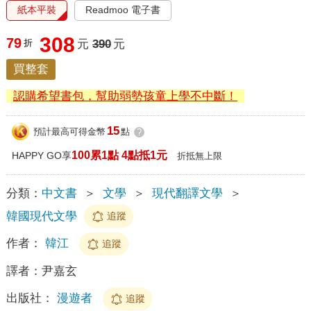
紙本平裝
Readmoo 電子書
308
79
折
元
390
元
買整套
認購希望書包，幫助弱勢孩童上學不中斷！
15
預計最高可得金幣
點
?
100累1點 4點抵1元
HAPPY GO享
折抵無上限
分類：
中文書
＞
文學
＞
現代翻譯文學
＞
韓國現代文學
追蹤
作者：
韓江
追蹤
譯者：
尹嘉玄
出版社：
漫遊者
追蹤