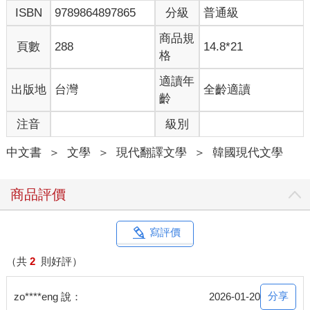
ISBN
9789864897865
分級
普通級
商品規
頁數
288
14.8*21
格
適讀年
出版地
台灣
全齡適讀
齡
注音
級別
中文書
＞
文學
＞
現代翻譯文學
＞
韓國現代文學
商品評價
寫評價
（共
2
則好評）
分享
zo****eng 說：
2026-01-20