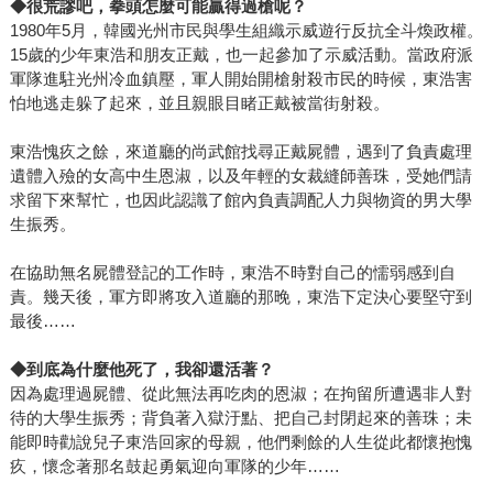
◆
很荒謬吧，拳頭怎麼可能贏得過槍呢？
1980年5月，韓國光州市民與學生組織示威遊行反抗全斗煥政權。
15歲的少年東浩和朋友正戴，也一起參加了示威活動。當政府派
軍隊進駐光州冷血鎮壓，軍人開始開槍射殺市民的時候，東浩害
怕地逃走躲了起來，並且親眼目睹正戴被當街射殺。
東浩愧疚之餘，來道廳的尚武館找尋正戴屍體，遇到了負責處理
遺體入殮的女高中生恩淑，以及年輕的女裁縫師善珠，受她們請
求留下來幫忙，也因此認識了館內負責調配人力與物資的男大學
生振秀。
在協助無名屍體登記的工作時，東浩不時對自己的懦弱感到自
責。幾天後，軍方即將攻入道廳的那晚，東浩下定決心要堅守到
最後……
◆
到底為什麼他死了，我卻還活著？
因為處理過屍體、從此無法再吃肉的恩淑；在拘留所遭遇非人對
待的大學生振秀；背負著入獄汙點、把自己封閉起來的善珠；未
能即時勸說兒子東浩回家的母親，他們剩餘的人生從此都懷抱愧
疚，懷念著那名鼓起勇氣迎向軍隊的少年……