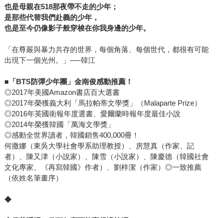
也是母親在518那夜帶不走的少年；
是那些代替我們赴義的少年，
也是至今仍像影子般穿梭在你我身邊的少年。
「在尊嚴與暴力共存的世界，每個角落、每個世代，都很有可能
出現下一個光州。」──韓江
■
「BTS防彈少年團」金南俊感動推薦！
◎2017年美國Amazon書店百大選書
◎2017年榮獲義大利「馬拉帕蒂文學獎」（Malaparte Prize）
◎2016年英國衛報年度選書、愛爾蘭時報年度最佳小說
◎2014年榮獲韓國「萬海文學獎」
◎感動全世界讀者，韓國銷售400,000冊！
何撒娜（東吳大學社會學系助理教授）、房慧真（作家、記
者）、陳又津（小說家）、陳雪（小說家）、陳慶德（韓國社會
文化專家、《再寫韓國》作者）、劉梓潔（作家）◎一致推薦
（依姓名筆畫序）
◆