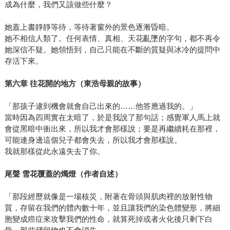
成為什麼，我們又該做些什麼？
她蓋上書靜靜等待，等待著窗外的景色逐漸昏暗。
她不相信人類了。任何表情、真相、天花亂墜的字句，都不再令
她深信不疑。她領悟到，自己只能在不斷的質疑與冰冷的提問中
存活下來。
第六章
往花開的地方（東浩母親的故事）
「那孩子逮到機會就會自己出來的……他答應過我的。」
當時因為四周實在太暗了，於是我說了那句話；感覺軍人馬上就
會從黑暗中衝出來，所以我才會那樣說；要是再繼續耗在那裡，
可能連身邊這個兒子都會失去，所以我才會那樣說。
我就那樣從此永遠失去了你。
尾聲
雪花覆蓋的燭燈（作者自述）
「那段經歷就像是一場核災，附著在骨頭與肌肉裡的放射性物
質，存留在我們的體內數十年，並且讓我們的染色體變形，將細
胞變成癌症來攻擊我們的性命，就算死掉或者火化後只剩下白