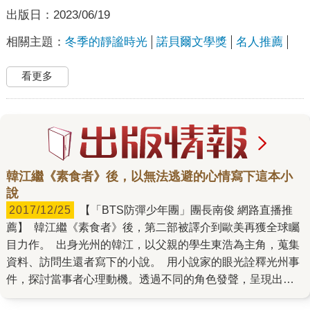
出版日：
2023/06/19
相關主題：
冬季的靜謐時光
諾貝爾文學獎
名人推薦
看更多
韓江繼《素食者》後，以無法逃避的心情寫下這本小
說
2017/12/25
【「BTS防彈少年團」團長南俊 網路直播推
薦】 韓江繼《素食者》後，第二部被譯介到歐美再獲全球矚
目力作。 出身光州的韓江，以父親的學生東浩為主角，蒐集
資料、訪問生還者寫下的小說。 用小說家的眼光詮釋光州事
件，探討當事者心理動機。透過不同的角色發聲，呈現出事
件的殘忍、倖存者的無力與愧疚，人類內心的黑暗與暴力，