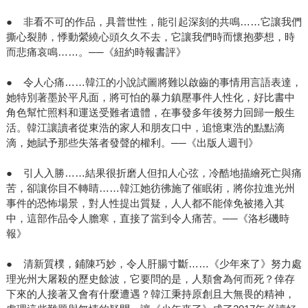
● 非看不可的作品，具普世性，能引起深刻的共鳴……它讓我們
撕心裂肺，悸動縈繞心頭久久不去，它讓我們時而懷抱夢想，時
而悲痛哀鳴……。──《紐約時報書評》
● 令人心痛……韓江的小說試圖將難以啟齒的事情用言語表達，
她特別著墨於平凡面，將可怕的暴力鎮壓事件人性化，好比書中
角色幫忙照料和運送受難者遺體，在事發多年後努力回歸一般生
活。韓江讓讀者從東浩的家人和朋友口中，追憶東浩的點點滴
滴，她賦予那些失落者發聲的權利。──《出版人週刊》
● 引人入勝……結果很折磨人但扣人心弦，冷酷地描繪死亡與痛
苦，卻讓你目不轉睛……韓江她彷彿施了催眠術，將你拉進光州
事件的恐怖場景，對人性提出質疑，人人都不能倖免被捲入其
中，這部作品令人膽寒，直接了當到令人痛苦。──《洛杉磯時
報》
● 清新質樸，鋪陳巧妙，令人肝腸寸斷……《少年來了》努力處
理光州大屠殺的歷史餘波，它要問的是，人類會為何而死？倖存
下來的人接著又會有什麼遭遇？韓江秉持原創且大無畏的精神，