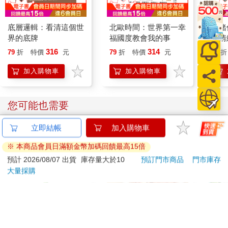
底層邏輯：看清這個世
北歐時間：世界第一幸
情緒
界的底牌
福國度教會我的事
把情
誰都
316
314
79
折
特價
元
79
折
特價
元
79
折
加入購物車
加入購物車
您可能也需要
立即結帳
加入購物車
※ 本商品會員日滿額金幣加碼回饋最高15倍
預計 2026/08/07 出貨
庫存量大於10
預訂門市商品
門市庫存
大量採購
百樂果汁筆0.5 PURE
穎寶油炸鹽花生/油豆
日本