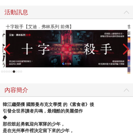
以及良心、勇氣與希望。 【小說簡述】 很荒謬吧，拳頭怎
麼可能贏得過槍呢？ 1980年5月，韓國光州市民與學生組織
活動訊息
示威遊行反抗全斗煥政權。15歲的少年東浩和朋友正戴，也
一起參加了示威活動。當政府派軍隊進駐光州冷血鎮壓，軍
十字殺手【艾迪．弗林系列 前傳】
世
人開始開槍射殺市民的時候，東浩害怕地逃走躲了起來，並
銀
且親眼目睹正戴被當街射殺。 東浩愧疚之餘，來道廳的尚武
館找尋正戴屍體，遇到了負責處理遺體入殮的女高中生恩
淑，以及年輕的女裁縫師善珠，受她們請求留下來幫忙，也
因此認識了館內負責調配人力與物資的男大學生振秀。 在協
助無名屍體登記的工作時，東浩不時對自己的懦弱感到自
責。幾天後，軍方即將攻入道廳的那晚，東浩下定決心要堅
守到最後…… 到底為什麼他死了，我卻還活著？ 因為處理
內容簡介
過屍體、從此無法再吃肉的恩淑；在拘留所遭遇非人對待的
大學生振秀；背負著入獄汙點、把自己封閉起來的善珠；未
韓江繼榮獲 國際曼布克文學獎 的《素食者》後
能即時勸說兒子東浩回家的母親，他們剩餘的人生從此都懷
引發全世界讀者共鳴，最殘酷的美麗傑作
抱愧疚，懷念著那名鼓起勇氣迎向軍隊的少年……
◆
那些鼓起勇氣迎向軍隊的少年，
是在光州事件裡決定留下來的少年，