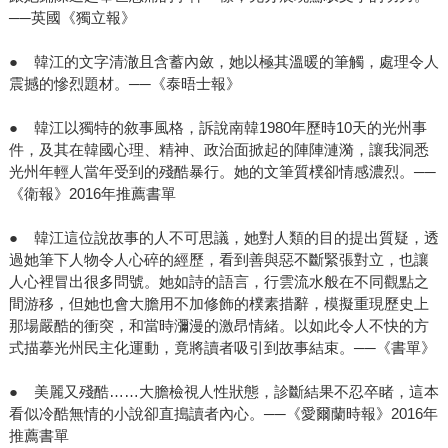
──英國《獨立報》
● 韓江的文字清澈且含蓄內斂，她以極其溫暖的筆觸，處理令人
震撼的慘烈題材。──《泰晤士報》
● 韓江以獨特的敘事風格，訴說南韓1980年歷時10天的光州事
件，及其在韓國心理、精神、政治面掀起的陣陣漣漪，讓我洞悉
光州年輕人當年受到的殘酷暴行。她的文筆質樸卻情感濃烈。──
《衛報》2016年推薦書單
● 韓江這位說故事的人不可思議，她對人類的目的提出質疑，透
過她筆下人物令人心碎的經歷，看到善與惡不斷緊張對立，也讓
人心裡冒出很多問號。她如詩的語言，行雲流水般在不同觀點之
間游移，但她也會大膽用不加修飾的樸素措辭，模擬重現歷史上
那場嚴酷的衝突，和當時瀰漫的激昂情緒。以如此令人不快的方
式描摹光州民主化運動，竟將讀者吸引到故事結束。──《書單》
● 美麗又殘酷……大膽檢視人性狀態，診斷結果不忍卒睹，這本
看似冷酷無情的小說卻直搗讀者內心。──《愛爾蘭時報》2016年
推薦書單