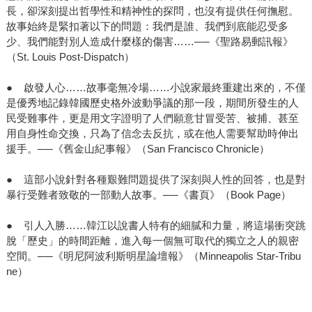
長，卻深刻提出哲學性和精神性的探問，也沒有提供任何撫慰。
故事始終是緊扣著以下的問題：我們是誰、我們到底能忍受多
少、我們能對別人造成什麼樣的傷害……──《聖路易郵訊報》
（St. Louis Post-Dispatch）
● 啟發人心……故事毫無冷場……小說家最終重建出來的，不僅
是優秀地記錄韓國歷史格外波動爭議的那一段，期間所發生的人
民受難事件，更是用文字證明了人們願意甘冒受苦、被捕、甚至
用自身性命交換，只為了信念去反抗，或在他人需要幫助時伸出
援手。──《舊金山紀事報》（San Francisco Chronicle）
● 這部小說針對各種艱難問題提供了深刻與人性的回答，也是對
暴行受難者致敬的一部動人故事。──《書頁》（Book Page）
● 引人入勝……韓江以說書人特有的細膩和力量，將這場衝突跳
脫「歷史」的時間距離，進入每一個無可取代的獨立之人的親密
空間。──《明尼阿波利斯明星論壇報》（Minneapolis Star-Tribu
ne）