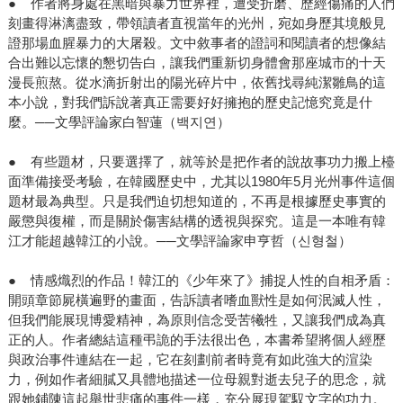
● 作者將身處在黑暗與暴力世界裡，遭受折磨、歷經傷痛的人們
刻畫得淋漓盡致，帶領讀者直視當年的光州，宛如身歷其境般見
證那場血腥暴力的大屠殺。文中敘事者的證詞和閱讀者的想像結
合出難以忘懷的懇切告白，讓我們重新切身體會那座城市的十天
漫長煎熬。從水滴折射出的陽光碎片中，依舊找尋純潔雛鳥的這
本小說，對我們訴說著真正需要好好擁抱的歷史記憶究竟是什
麼。──文學評論家白智蓮（백지연）
● 有些題材，只要選擇了，就等於是把作者的說故事功力搬上檯
面準備接受考驗，在韓國歷史中，尤其以1980年5月光州事件這個
題材最為典型。只是我們迫切想知道的，不再是根據歷史事實的
嚴懲與復權，而是關於傷害結構的透視與探究。這是一本唯有韓
江才能超越韓江的小說。──文學評論家申亨哲（신형철）
● 情感熾烈的作品！韓江的《少年來了》捕捉人性的自相矛盾：
開頭章節屍橫遍野的畫面，告訴讀者嗜血獸性是如何泯滅人性，
但我們能展現博愛精神，為原則信念受苦犧牲，又讓我們成為真
正的人。作者總結這種弔詭的手法很出色，本書希望將個人經歷
與政治事件連結在一起，它在刻劃前者時竟有如此強大的渲染
力，例如作者細膩又具體地描述一位母親對逝去兒子的思念，就
跟她鋪陳這起舉世悲痛的事件一樣，充分展現駕馭文字的功力。