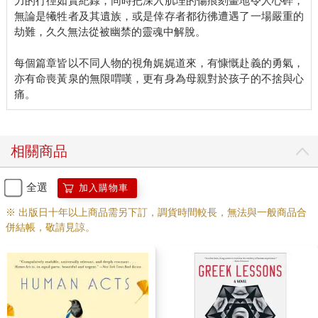
力的行徑如實紀錄，同時把深入肌理的傷痕刻畫地令人心碎，
無論是犧牲者及其遺族，或是倖存者都彷彿遭遇了一場嚴重的
劫難，久久無法從被幽禁的靈魂中解脫。
每個篇章皆以不同人物的視角娓娓道來，有慷慨赴義的勇氣，
亦有命喪黃泉的無限喟嘆，更有身為母親對於孩子的不捨與心
相關商品
全選
加入購物車
※ 出版日十年以上商品需另下訂，調貨時間較長，無法與一般商品合
併結帳，敬請見諒。