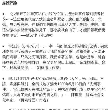
媒體評論
● 《少年來了》確實站在小說的位置，把光州事件帶到讀者眼
前⋯⋯這些角色代替沉默的生者和死者，說出他們的憤怒、悲
傷、無力與尊嚴。在我們尚未能說出真話之前，先讀小說吧。當
這些微小的聲音都被聽見了，那小說就自由了，才能回報我們更
多的現實。──陳又津（小說家）
● 韓江的《少年來了》，一字一句如整座光州碎裂的玻璃，尖銳
地點醒小說家的另一重使命：我們拿著的筆，是槍是劍，只為正
義而鳴響，只為光亮而揮拔。我們拿著的筆，也是針是線，縫合
那些被遺忘的模糊血肉，在歷史的傷口上繡出一朵燦爛奇花。寫
下，只為被記得。──劉梓潔（作家）
● 韓江以穿越生與死的魔幻筆法，透過七人的目光、回憶、言
語、疼痛與離別，全稱式地拼湊出1980年5月18日的『光州事
件』。當代韓國人在韓江的筆下，尋找過往的記憶，抹平當今的
傷痛，只為了走向未來的光明之途。」 ──陳慶德（韓國社會文
化專家、《再寫韓國》作者）