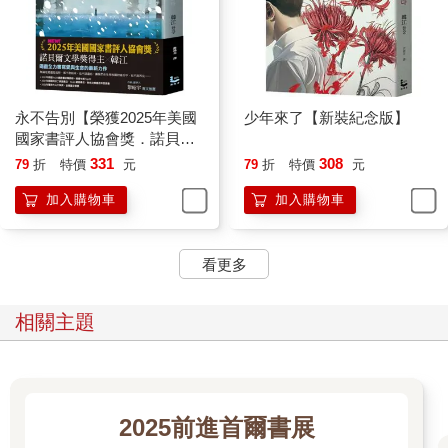
永不告別【榮獲2025年美國
少年來了【新裝紀念版】
國家書評人協會獎．諾貝爾
文學獎得主韓江竭盡全力書
331
308
79
折
特價
元
79
折
特價
元
寫生命之作】
加入購物車
加入購物車
看更多
相關主題
2025前進首爾書展