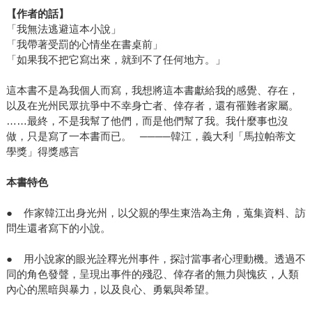
【作者的話】
「我無法逃避這本小說」
「我帶著受罰的心情坐在書桌前」
「如果我不把它寫出來，就到不了任何地方。」
這本書不是為我個人而寫，我想將這本書獻給我的感覺、存在，
以及在光州民眾抗爭中不幸身亡者、倖存者，還有罹難者家屬。
……最終，不是我幫了他們，而是他們幫了我。我什麼事也沒
做，只是寫了一本書而已。 ────韓江，義大利「馬拉帕蒂文
學獎」得獎感言
本書特色
● 作家韓江出身光州，以父親的學生東浩為主角，蒐集資料、訪
問生還者寫下的小說。
● 用小說家的眼光詮釋光州事件，探討當事者心理動機。透過不
同的角色發聲，呈現出事件的殘忍、倖存者的無力與愧疚，人類
內心的黑暗與暴力，以及良心、勇氣與希望。