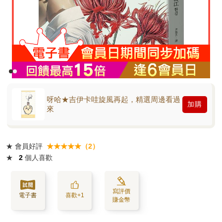
呀哈★吉伊卡哇旋風再起，精選周邊看過
加購
來
★
會員好評
★★★★★（2）
★
2
個人喜歡
寫評價
電子書
喜歡+1
賺金幣