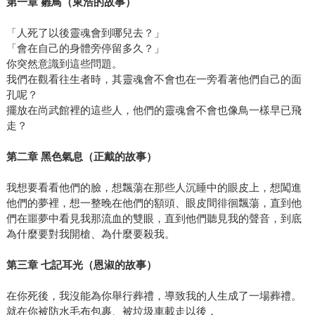
第一章
雛鳥（東浩的故事）
「人死了以後靈魂會到哪兒去？」
「會在自己的身體旁停留多久？」
你突然意識到這些問題。
我們在觀看往生者時，其靈魂會不會也在一旁看著他們自己的面
孔呢？
擺放在尚武館裡的這些人，他們的靈魂會不會也像鳥一樣早已飛
走？
第二章
黑色氣息（正戴的故事）
我想要看看他們的臉，想飄蕩在那些人沉睡中的眼皮上，想闖進
他們的夢裡，想一整晚在他們的額頭、眼皮間徘徊飄蕩，直到他
們在噩夢中看見我那流血的雙眼，直到他們聽見我的聲音，到底
為什麼要對我開槍、為什麼要殺我。
第三章
七記耳光（恩淑的故事）
在你死後，我沒能為你舉行葬禮，導致我的人生成了一場葬禮。
就在你被防水毛布包裹、被垃圾車載走以後，