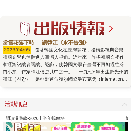
當雪花落下時──讀韓江《永不告別》
2026/04/05
隨著韓國文化在臺灣開花，接續影視與音樂，
韓國文學也悄悄進入臺灣人視角。近年來，許多韓國文學作
家逐漸被讀者閱讀、認識，使韓國文學在臺灣不再如過往冷
門小眾，作家韓江便是其中之一。 一九七○年出生於光州的
韓江（한강），是亞洲首位獲頒國際曼布克獎（International
Booker Prize）的作家，也是近代相當具有代表性的韓國作
家，更多次名列諾貝爾文學獎熱門候選。她的文字跨出韓
國，被翻譯成多種語言，在臺灣文學圈也頗負盛名，擁有許
活動訊息
多讀者。回望歷年著作，在探討家庭中女性弱勢角色的代表
作《素食者》（채식주의자）後，韓江在《少年來了》（소
閱讀漫遊錄-2026上半年暢銷榜
飢
년이 온다）以六位參與光州事件的平民，表面控訴獨裁者的
政治壓迫與人性受創，實則探討人性為何物。接著《白》