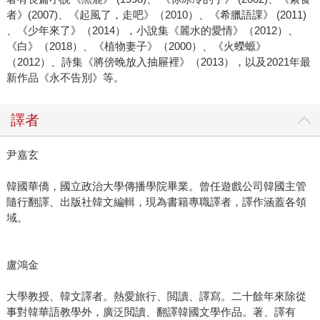
者》(2007)、《起風了，走吧》（2010）、《希臘語課》 (2011)
、《少年來了》（2014），小說集《麗水的愛情》（2012）、
《白》（2018）、《植物妻子》（2000）、《火蠑螈》
（2012）、詩集《將傍晚放入抽屜裡》（2013），以及2021年最
新作品《永不告別》等。
譯者
尹嘉玄
韓國華僑，國立政治大學傳播學院畢業。曾任遊戲公司韓國主管
隨行翻譯、出版社韓文編輯，現為書籍專職譯者，譯作涵蓋各領
域。
盧鴻金
大學教授、韓文譯者。熱愛旅行、閲讀、譯寫。二十餘年來除從
事對韓華語教學外，廣泛閲讀、翻譯韓國文學作品。著、譯有