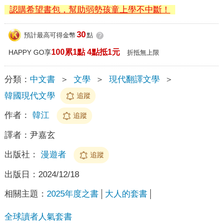
認購希望書包，幫助弱勢孩童上學不中斷！
30
預計最高可得金幣
點
?
100累1點 4點抵1元
HAPPY GO享
折抵無上限
分類：
中文書
＞
文學
＞
現代翻譯文學
＞
韓國現代文學
追蹤
作者：
韓江
追蹤
譯者：
尹嘉玄
出版社：
漫遊者
追蹤
出版日：
2024/12/18
相關主題：
2025年度之書
大人的套書
全球讀者人氣套書