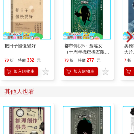
把日子慢慢變好
都市傳說5：裂嘴女
奧德
（十周年機密檔案限量
大片
典藏版）
【奧
332
277
79
折
特價
元
79
折
特價
元
7
折
傳奇
加入購物車
加入購物車
其他人也看