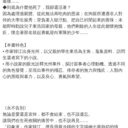
越時間的對話。韓江有意識地選擇敘事手法，不以當事人主
最後……
◆到底為什麼他死了，我卻還活著？
觀視角剖開過去，反而從政治暴力下一代的雙眼間接切入，
因為處理過屍體、從此無法再吃肉的恩淑；在拘留所遭遇非人對
一一尋覓記憶碎片，循跡重構歷史。一段家族回憶錄，是政
待的大學生振秀；背負著入獄汙點、把自己封閉起來的善珠；未
治悲劇的見證史，那些看似風和日麗的午後，遠處竟下著暴
能即時勸說兒子東浩回家的母親，他們剩餘的人生從此都懷抱愧
雪；如今穩妥踩著的土地，數十年前曾是血染之處。 同以
疚，懷念著那名鼓起勇氣迎向軍隊的少年……
政治暴力事件為軸，若說多方陳述構建的《少年來了》是由
各色顏料塗抹成畫，《永不告別》則像小心翼翼撥開灰塵，
【本書特色】
找回畫作已有些黯淡風化的當時面目。隔著距離，似帶一層
• 作家韓江出身光州，以父親的學生東浩為主角，蒐集資料、訪問
霧面，但不減暴戾，畫面也漸漸鮮明。正如距今已遙遠的濟
生還者寫下的小說。
• 用小說家的眼光詮釋光州事件，探討當事者心理動機。透過不同
州四三，它提醒我們，有些歷史不可遺忘，有些回憶必須永
的角色發聲，呈現出事件的殘忍、倖存者的無力與愧疚，人類內
不告別。 「希望這是一部關於極致之愛的小說」韓江在作
心的黑暗與暴力，以及良心、勇氣與希望。
者自述裡這樣說道。縱然敘說如何悲傷的過去，歷史尚未翻
頁，烙痕仍舊滲血，但韓江的文字始終鑲著殘酷美感，如廢
墟裡的花，在斷壁殘垣中兀自清麗。這是她給予讀者的愛，
閱讀這些文字像一次次集體創傷治癒，堅定地告訴人們——
不要別過頭去。 因為當雪花落下時，我們或許能在一片頹
《永不告別》
無論是愛還是哀悼，都不會結束，也不該遺忘。
唐中，找到那朵柔弱卻堅韌的花。 （本文寫於諾貝爾文學獎
讓我們在生死攸關的痛苦中，也不說再見……
得獎前）
「印象派」作家韓江，擅長用最冷靜的文字描繪出最熱切的情