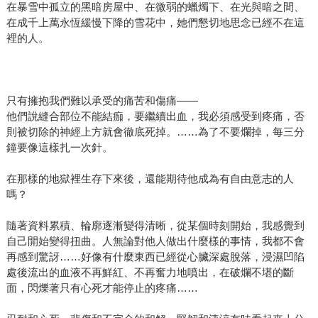
在暴雪中孤立的黑暗房屋中、在微弱的蠟燭下、在光與暗之間、
在成千上萬永恆緩慢下降的雪花中，她們懇切地思念已經不在這
裡的人。
只有擁抱我們難以承受的痛苦和傷痛――
他們說縫合部位不能結痂，要繼續出血，我必須感受到疼痛，否
則被切除的神經上方就會徹底死掉。……為了不要爛掉，每三分
鐘要像這樣扎一次針。
在那樣的地獄裡生存下來後，還能期待他成為有自由意志的人
嗎？
隨著資料累積、輪廓逐漸變得清晰，從某個時刻開始，我感覺到
自己開始變得扭曲。人無論對他人做出什麼樣的事情，我都不會
再感到驚訝……好像有什麼東西已經從心臟深處脫落，浸濕凹陷
處後流出的血液不再鮮紅、不再奮力地噴出，在破爛不堪的斷
面，閃爍著只有心死才能停止的疼痛……