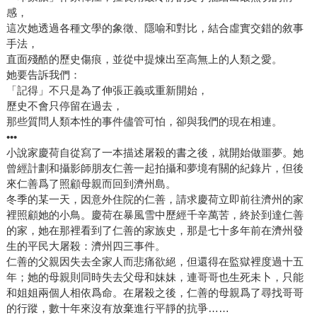
感，
這次她透過各種文學的象徵、隱喻和對比，結合虛實交錯的敘事
手法，
直面殘酷的歷史傷痕，並從中提煉出至高無上的人類之愛。
她要告訴我們：
「記得」不只是為了伸張正義或重新開始，
歷史不會只停留在過去，
那些質問人類本性的事件儘管可怕，卻與我們的現在相連。
•••
小說家慶荷自從寫了一本描述屠殺的書之後，就開始做噩夢。她
曾經計劃和攝影師朋友仁善一起拍攝和夢境有關的紀錄片，但後
來仁善爲了照顧母親而回到濟州島。
冬季的某一天，因意外住院的仁善，請求慶荷立即前往濟州的家
裡照顧她的小鳥。慶荷在暴風雪中歷經千辛萬苦，終於到達仁善
的家，她在那裡看到了仁善的家族史，那是七十多年前在濟州發
生的平民大屠殺：濟州四三事件。
仁善的父親因失去全家人而悲痛欲絕，但還得在監獄裡度過十五
年；她的母親則同時失去父母和妹妹，連哥哥也生死未卜，只能
和姐姐兩個人相依爲命。在屠殺之後，仁善的母親爲了尋找哥哥
的行蹤，數十年來沒有放棄進行平靜的抗爭……