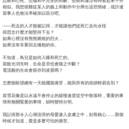
忍耐和心死、悲傷和不完全的和解、堅韌和淒涼有時看起來十分
相似。我想很難從某人的臉上和動作中分辨出這些情緒，或許連
當事人也無法準確加以區分吧。
――死去的人才能被記得，才能讓他們從死亡走向永恆
得思念什麼才能堅持下去？
如果心裡沒有熊熊燃燒的烈火，
如果沒有非要回去擁抱的你。
不知道，鳥兒是如何入睡和死亡的。
當餘光消失時，生命是否也會隨之中斷？
電流般的生命會留存到凌晨嗎？
怎麽能盼望總有一天能擺脫痛苦，能與所有的痕跡輕易告別？
當雪花像是以永遠不會停止的緩慢速度從空中散落時，重要的事
情和無關緊要的事情，頓時變得分明。
我記得那令人心潮澎湃的母愛滲入皮膚之中，刻骨銘心……那個
時候才知道，愛是多麼可怕的痛苦。