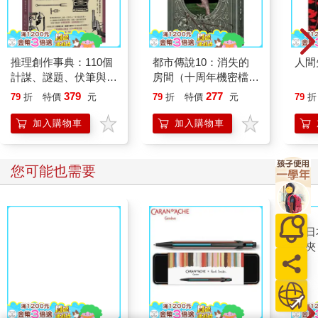
推理創作事典：110個
都市傳說10：消失的
人間
計謀、謎題、伏筆與反
房間（十周年機密檔案
轉的設計公式
限量典藏版）
379
277
79
折
特價
元
79
折
特價
元
79
折
加入購物車
加入購物車
您可能也需要