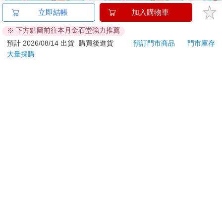
【澡享】沐浴乳(甘橙
卡達CARAN D'ACHE
【日
立即結帳
加入購物車
花梨木)1000gx4入
849 Paul Smith 原子筆
髮夾
※ 下方點圖前往本月金石堂強力推薦
ED.5 條紋黑
夾 
895
2560
75
折
特價
元
特價
元
51
折
Kit
預計 2026/08/14 出貨
購買後進貨
預訂門市商品
門市庫存
大量採購
加入購物車
加入購物車
您可能會喜歡
吉伊卡哇 造型貼紙-粉
ERGOLINK 人因科技
【電
SW210 2.01吋5ATM游
探原