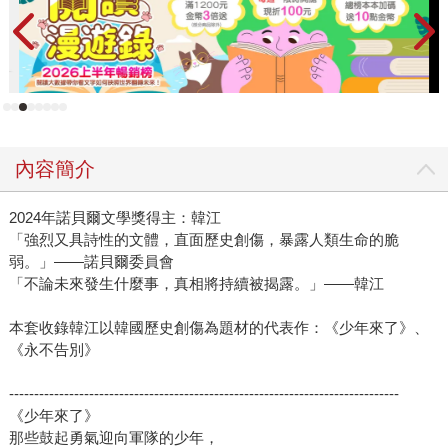
（흰）又如現代《道德經》般橫空出世，在不同的「白」中
思索生命本質。這些看來各異的主題，其實隱含相似內核，
那便是韓江對生死的內省。 睽違五年，韓江在本書《永不
告別》（작별하지 않는다）再度以「濟州四三事件」國家暴
力為主題，文中投射自我，虛實交錯。即便描寫熾熱悲劇，
充滿哲思的文字始終冷冽、靜謐，如帶血的冰，卻也因此讓
內容簡介
人看清血跡穿透擴散的痕跡。她筆下的角色常是柔弱的，像
高牆旁微弱蒼白的雞蛋，但韓江總賦予這些人物堅不可摧的
2024年諾貝爾文學獎得主：韓江
殼，並在黑暗中孕育良善與勇氣。 坐落南韓國境之南，現
「強烈又具詩性的文體，直面歷史創傷，暴露人類生命的脆
今被視作度假勝地的濟州島，曾經是獨裁政治暴力下的禁
弱。」——諾貝爾委員會
地。相較一九八○年影響其後韓國民主化的光州事件，一九四
「不論未來發生什麼事，真相將持續被揭露。」――韓江
○年代的濟州四三事件對於臺灣人而言可能較為陌生。起源於
一九四七年的警民衝突誤殺事件，濟州民心激起反警情結，
本套收錄韓江以韓國歷史創傷為題材的代表作：《少年來了》、
也為日後埋下未爆彈。一九四八年大韓民國（南韓）建立，
《永不告別》
隔著北緯三十八度線和彼端的朝鮮民主主義人民共和國（北
------------------------------------------------------------------------------
韓）對峙。時任總統的李承晚頒布戒嚴令，以肅清共產份子
《少年來了》
為名對濟州市民進行無差別血腥鎮壓。當時規定，凡在距離
那些鼓起勇氣迎向軍隊的少年，
海岸線五公里外的山區被發現者，皆格殺勿論。如此焦土化