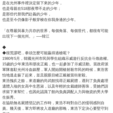
是在光州事件裡決定留下來的少年，
的屠殺共持續超過七年，最終約有三萬人死亡——該數字是
也是母親在518那夜帶不走的少年；
當時濟州人口的十分之一。 由一場警民衝突導火，失控引
是那些代替我們赴義的少年，
發至全島屠殺，聽來是否有些熟悉？濟州四三與臺灣的二二
也是至今仍像影子般穿梭在你我身邊的少年。
八事件巧合般相像，那場發生在濟州三月一日的誤殺事件，
「在尊嚴與暴力共存的世界，每個角落、每個世代，都很有可能
即是同年二二八事件爆發後一天。同為孤懸在外的島嶼，臺
出現下一個光州。」──韓江
灣與濟州島在白色恐怖年代所經歷的歷史軌跡極其相似。
本書不只將讀者帶回那年濟州島之春，在陽剛掛帥的歷史事
◆
件中，韓江用女性視角，為那些不被記錄的女性刻畫深度。
◆很荒謬吧，拳頭怎麼可能贏得過槍呢？
《永不告別》以兩位女性好友——慶荷與仁善為主角，從仁
1980年5月，韓國光州市民與學生組織示威遊行反抗全斗煥政權。
善一場突如其來的斷指意外，連結至仁善母親的家族傷痛，
15歲的少年東浩和朋友正戴，也一起參加了示威活動。當政府派
進而揭露一場屠殺，是如何重擊那個年代下的人們。 韓江
軍隊進駐光州冷血鎮壓，軍人開始開槍射殺市民的時候，東浩害
怕地逃走躲了起來，並且親眼目睹正戴被當街射殺。
將巧思寄寓文字，充滿各種解讀可能，如「要醫治斷指，就
東浩愧疚之餘，來道廳的尚武館找尋正戴屍體，遇到了負責處理
須讓縫合部位不能結痂，要繼續出血」——呼應無法言說便
遺體入殮的女高中生恩淑，以及年輕的女裁縫師善珠，受她們請
難以治癒的政治創傷；抑或以「幻肢痛」隱喻失去至親無法
求留下來幫忙，也因此認識了館內負責調配人力與物資的男大學
痊癒的傷痛；更用雪的意象象徵生死，如慶荷在濟州經歷的
生振秀。
那場暴雪，宛如跨越生死邊界，微妙鏡射現實，種種抽象意
在協助無名屍體登記的工作時，東浩不時對自己的懦弱感到自
念在文字中具體成形。 《永不告別》是一場跨過世代，穿
責。幾天後，軍方即將攻入道廳的那晚，東浩下定決心要堅守到