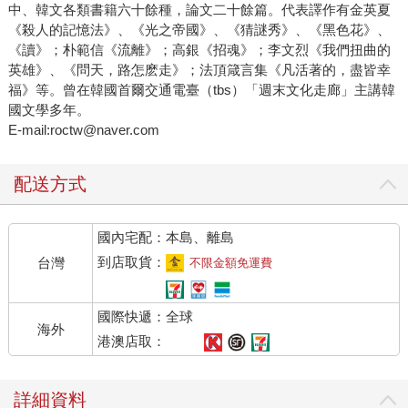
中、韓文各類書籍六十餘種，論文二十餘篇。代表譯作有金英夏
《殺人的記憶法》、《光之帝國》、《猜謎秀》、《黑色花》、
《讀》；朴範信《流離》；高銀《招魂》；李文烈《我們扭曲的
英雄》、《問天，路怎麽走》；法頂箴言集《凡活著的，盡皆幸
福》等。曾在韓國首爾交通電臺（tbs）「週末文化走廊」主講韓
國文學多年。
E-mail:roctw@naver.com
配送方式
國內宅配：本島、離島
到店取貨：
台灣
不限金額免運費
國際快遞：全球
海外
港澳店取：
詳細資料