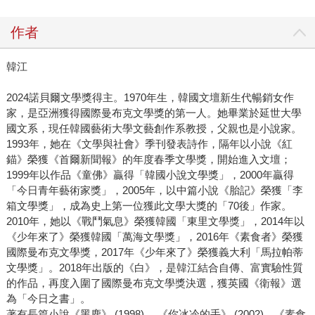
作者
韓江
2024諾貝爾文學獎得主。1970年生，韓國文壇新生代暢銷女作
家，是亞洲獲得國際曼布克文學獎的第一人。她畢業於延世大學
國文系，現任韓國藝術大學文藝創作系教授，父親也是小說家。
1993年，她在《文學與社會》季刊發表詩作，隔年以小說《紅
錨》榮獲《首爾新聞報》的年度春季文學獎，開始進入文壇；
1999年以作品《童佛》贏得「韓國小說文學獎」，2000年贏得
「今日青年藝術家獎」，2005年，以中篇小說《胎記》榮獲「李
箱文學獎」，成為史上第一位獲此文學大獎的「70後」作家。
2010年，她以《戰鬥氣息》榮獲韓國「東里文學獎」，2014年以
《少年來了》榮獲韓國「萬海文學獎」，2016年《素食者》榮獲
國際曼布克文學獎，2017年《少年來了》榮獲義大利「馬拉帕蒂
文學獎」。2018年出版的《白》，是韓江結合自傳、富實驗性質
的作品，再度入圍了國際曼布克文學獎決選，獲英國《衛報》選
為「今日之書」。
著有長篇小說《黑鹿》 (1998)、 《你冰冷的手》 (2002)、《素食