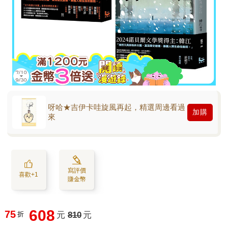
呀哈★吉伊卡哇旋風再起，精選周邊看過
加購
來
寫評價
喜歡+1
賺金幣
608
75
折
元
810
元