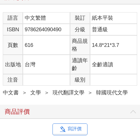
語言
中文繁體
裝訂
紙本平裝
ISBN
9786264090490
分級
普通級
商品規
頁數
616
14.8*21*3.7
格
適讀年
出版地
台灣
全齡適讀
齡
注音
級別
中文書
＞
文學
＞
現代翻譯文學
＞
韓國現代文學
商品評價
寫評價