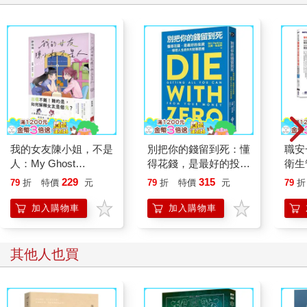
我的女友陳小姐，不是
別把你的錢留到死：懂
職安
人：My Ghost
得花錢，是最好的投資
衛生
Girlfriend 2
—理想人生的9大財務
攻略｜
229
315
79
折
特價
元
79
折
特價
元
79
折
思維
加入購物車
加入購物車
其他人也買