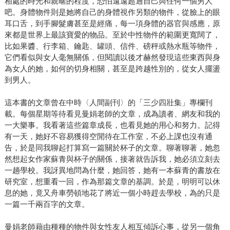
相處的時光和親暱的程度，恐怕遠遠超過自己與任何一個男人
吧。身體物件則是她將自己的身體視作另類的物件，從臉上的眼
耳口舌，到手腳髮膚甚至是經痛，每一項身體的器官與感應，原
來都是世界上最該寶愛的物品。至於中性物件的範圍更寬闊了，
比如果醬、行李箱、鑰匙、罐頭、信件、磅秤或熱水瓶等物件，
它們看似與女人毫無關係，但閱讀以後才赫然發現這些東西與身
為女人的她，如何的切身相關，甚至是跨越性別的，從女人擺盪
到男人。
這本書的文章曾在中時〈人間副刊〉的「三少四壯集」專欄刊
載。每個星期等待看見曼娟老師的文章，成為讀者、網友和我的
一大樂事。我看著這些篇章成長，也看見她的用心和努力。記得
有一天，她好不容易獲得空閒待在工作室，不必上課也沒有通
告，於是同我聊起打算寫一篇關於杯子的文章。聊著聊著，她忽
然想起女作家蘇青與杯子的關係，接著就告訴我，她必須立刻去
一趟學校。我訝異地問為什麼，她回答，她有一本蘇青的書放在
研究室，想重看一回，作為那篇文章的基調。於是，明明可以休
息的她，竟又舟車勞頓地花了將近一個小時趕去學校，為的只是
一篇一千兩百字的文章。
曼娟老師藉由種種的物件與女性友人相互傾訴心事，從另一個角