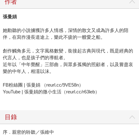
作者
張曼娟
她動聽的小說擄獲許多人情感，深情的散文又成為許多人的陪
伴，在寫作漫長道途上，樂此不疲的一艘愛之船。
創作觸角多元，文字風格數變，銜接起古典與現代，既是經典的
代言人，也是孩子們的導航者。
近年以「中年覺醒」三部曲，與眾多孤獨的照顧者，以及嘗盡哀
樂的中年人，相濡以沫。
FB粉絲團 | 張曼娟 （reurl.cc/9VE58n）
YouTube | 張曼娟的微小生活（reurl.cc/r63leb）
目錄
序．親密的聆聽／張維中