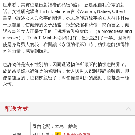
度來看，其實也是她對讀者的私密傾訴，更是她自我心靈的對
話。女性研究學者Trinh T. Minh-ha在《Woman, Native, Other》一
書當中論述女人與敘事的關係，她以為傾訴故事的女人往往具備
一股能量，使傾聽的女子結盟，抵禦恐懼和悲傷；簡而言之，傾
訴故事的女人正是女子的「保護者與療癒師」（a protectress and
a healer）。Trinh T. Minh-ha說得很好，但只說對了一半。因為即
使是身為男人的我，在閱讀《永恆的傾訴》時，彷彿也能獲得神
奇的力量，感受到撫慰。
也許物件是沒有性別的，因而透過物件所傾訴的情愫也跨界了。
於是當曼娟老師溫柔的傾訴時，女人與男人都將靜靜的聆聽。即
使是遙遠的，也彷彿親密了；即使僅是剎那的感動，也都是一種
永恆。
配送方式
國內宅配：本島、離島
到店取貨：
台灣
不限金額免運費