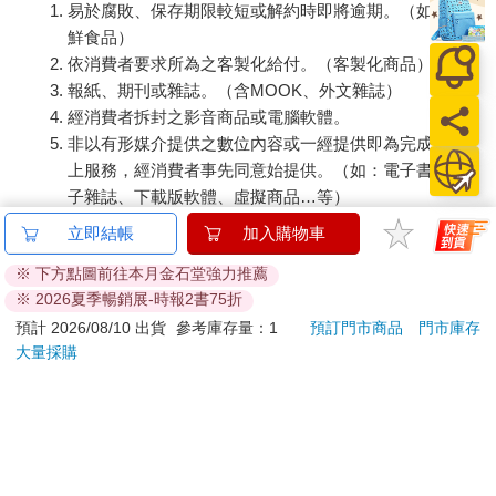
易於腐敗、保存期限較短或解約時即將逾期。（如：生
鮮食品）
依消費者要求所為之客製化給付。（客製化商品）
報紙、期刊或雜誌。（含MOOK、外文雜誌）
經消費者拆封之影音商品或電腦軟體。
非以有形媒介提供之數位內容或一經提供即為完成之線
上服務，經消費者事先同意始提供。（如：電子書、電
子雜誌、下載版軟體、虛擬商品…等）
已拆封之個人衛生用品。（如：內衣褲、刮鬍刀、除毛
立即結帳
加入購物車
刀…等）
※ 下方點圖前往本月金石堂強力推薦
若非上列種類商品，均享有到貨7天的猶豫期（含例假
※ 2026夏季暢銷展-時報2書75折
日）。
預計 2026/08/10 出貨
參考庫存量：1
預訂門市商品
門市庫存
辦理退換貨時，商品（組合商品恕無法接受單獨退貨）必須
大量採購
是您收到商品時的原始狀態（包含商品本體、配件、贈品、
保證書、所有附隨資料文件及原廠內外包裝…等），請勿直
接使用原廠包裝寄送，或於原廠包裝上黏貼紙張或書寫文
字。
退回商品若無法回復原狀，將請您負擔回復原狀所需費用，
嚴重時將影響您的退貨權益。