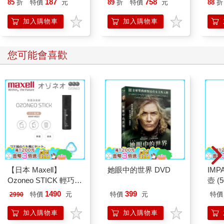
187
758
85
折
特價
元
89
折
特價
元
88
折
加入購物車
加入購物車
您可能會喜歡
【日本 Maxell】
她眼中的世界 DVD
IM
Ozoneo STICK 輕巧型
壺 (
除菌消臭器－垃圾箱用
IMU
1490
399
特價
元
特價
元
特價
2990
MXAP－ARS51
加入購物車
加入購物車