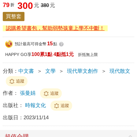
300
79
折
元
380
元
買整套
認購希望書包，幫助弱勢孩童上學不中斷！
15
預計最高可得金幣
點
?
100累1點 4點抵1元
HAPPY GO享
折抵無上限
分類：
中文書
＞
文學
＞
現代華文創作
＞
現代散文
追蹤
作者：
張曼娟
追蹤
出版社：
時報文化
追蹤
出版日：
2023/11/14
超值合購