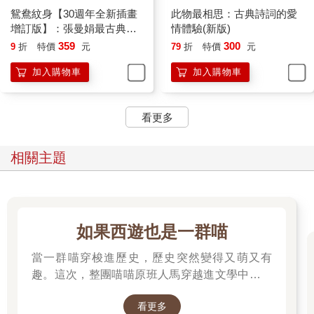
鴛鴦紋身【30週年全新插畫
此物最相思：古典詩詞的愛
增訂版】：張曼娟最古典短
情體驗(新版)
篇小說
359
300
9
折
特價
元
79
折
特價
元
加入購物車
加入購物車
看更多
相關主題
如果西遊也是一群喵
當一群喵穿梭進歷史，歷史突然變得又萌又有
趣。這次，整團喵喵原班人馬穿越進文學中，開
始前往西天取經啦～
看更多