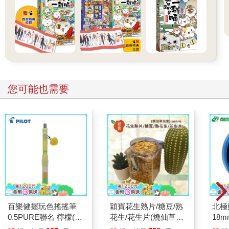
您可能也需要
百樂健握玩色搖搖筆
穎寶花生熟片/糖豆/熟
北極
0.5PURE聯名 檸檬(限
花生/花生片(燒仙草花
18m
量)
生)-5台斤