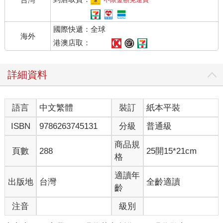
國際快遞：全球
海外
港澳店取：
詳細資料
語言
中文繁體
裝訂
紙本平裝
ISBN
9786263745131
分級
普通級
商品規
頁數
288
25開15*21cm
格
適讀年
出版地
台灣
全齡適讀
齡
注音
級別