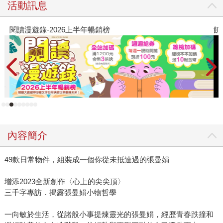
活動訊息
閱讀漫遊錄-2026上半年暢銷榜
飢
內容簡介
49款日常物件，組裝成一個你從未抵達過的張曼娟
增添2023全新創作〈心上的尖尖頂〉
三千字專訪．揭露張曼娟小物哲學
一向敏於生活，從諸般小事提煉靈光的張曼娟，經歷青春跌撞和