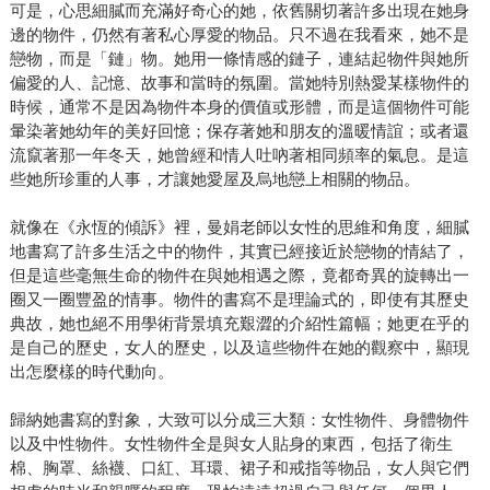
可是，心思細膩而充滿好奇心的她，依舊關切著許多出現在她身
邊的物件，仍然有著私心厚愛的物品。只不過在我看來，她不是
戀物，而是「鏈」物。她用一條情感的鏈子，連結起物件與她所
偏愛的人、記憶、故事和當時的氛圍。當她特別熱愛某樣物件的
時候，通常不是因為物件本身的價值或形體，而是這個物件可能
暈染著她幼年的美好回憶；保存著她和朋友的溫暖情誼；或者還
流竄著那一年冬天，她曾經和情人吐吶著相同頻率的氣息。是這
些她所珍重的人事，才讓她愛屋及烏地戀上相關的物品。
就像在《永恆的傾訴》裡，曼娟老師以女性的思維和角度，細膩
地書寫了許多生活之中的物件，其實已經接近於戀物的情結了，
但是這些毫無生命的物件在與她相遇之際，竟都奇異的旋轉出一
圈又一圈豐盈的情事。物件的書寫不是理論式的，即使有其歷史
典故，她也絕不用學術背景填充艱澀的介紹性篇幅；她更在乎的
是自己的歷史，女人的歷史，以及這些物件在她的觀察中，顯現
出怎麼樣的時代動向。
歸納她書寫的對象，大致可以分成三大類：女性物件、身體物件
以及中性物件。女性物件全是與女人貼身的東西，包括了衛生
棉、胸罩、絲襪、口紅、耳環、裙子和戒指等物品，女人與它們