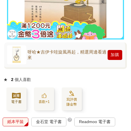
呀哈★吉伊卡哇旋風再起，精選周邊看過
加購
來
★
2
個人喜歡
寫評價
電子書
喜歡+1
賺金幣
?
紙本平裝
金石堂 電子書
Readmoo 電子書