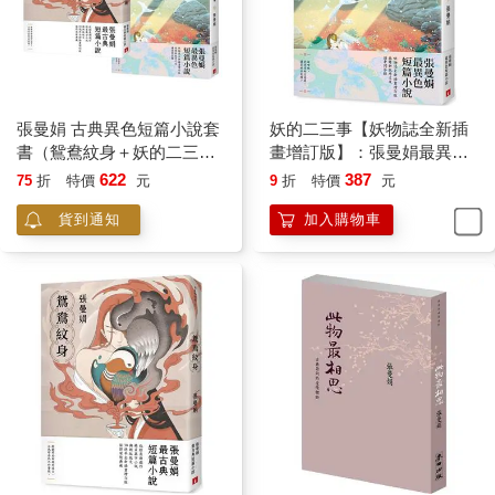
張曼娟 古典異色短篇小說套
妖的二三事【妖物誌全新插
書（鴛鴦紋身＋妖的二三
畫增訂版】：張曼娟最異色
事）
短篇小說
622
387
75
折
特價
元
9
折
特價
元
貨到通知
加入購物車