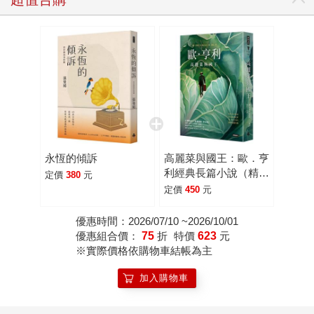
永恆的傾訴
高麗菜與國王：歐．亨
利經典長篇小說（精裝
定價
380
元
版）
定價
450
元
優惠時間：2026/07/10 ~2026/10/01
優惠組合價：
75
折
特價
623
元
※實際價格依購物車結帳為主
加入購物車