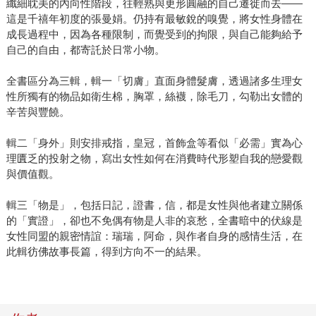
纖細耽美的內向性階段，往輕熟與更形圓融的自己遷徙而去——
這是千禧年初度的張曼娟。仍持有最敏銳的嗅覺，將女性身體在
成長過程中，因為各種限制，而覺受到的拘限，與自己能夠給予
自己的自由，都寄託於日常小物。
全書區分為三輯，輯一「切膚」直面身體髮膚，透過諸多生理女
性所獨有的物品如衛生棉，胸罩，絲襪，除毛刀，勾勒出女體的
辛苦與豐饒。
輯二「身外」則安排戒指，皇冠，首飾盒等看似「必需」實為心
理匱乏的投射之物，寫出女性如何在消費時代形塑自我的戀愛觀
與價值觀。
輯三「物是」，包括日記，證書，信，都是女性與他者建立關係
的「實證」，卻也不免偶有物是人非的哀愁，全書暗中的伏線是
女性同盟的親密情誼：瑞瑞，阿命，與作者自身的感情生活，在
此輯彷佛故事長篇，得到方向不一的結果。