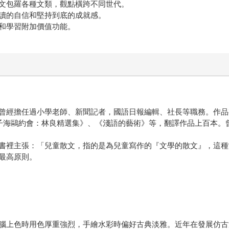
文包羅各種文類，觀點橫跨不同世代。
讀的自信和堅持到底的成就感。
和學習附加價值功能。
曾經擔任過小學老師、新聞記者，國語日報編輯、社長等職務。作品
鴿子海鷗約會：林良精選集》、《淺語的藝術》等，翻譯作品上百本。
書裡主張：「兒童散文，指的是為兒童寫作的『文學的散文』，這種
最高原則。
腦上色時用色厚重強烈，手繪水彩時偏好古典淡雅。近年在發展仿古