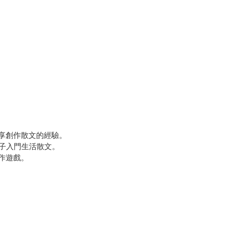
享創作散文的經驗。
孩子入門生活散文。
作遊戲。