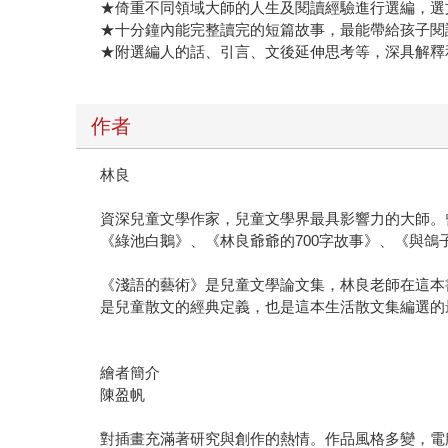
★倚重不同領域大師的人生及閱讀經驗進行選編，選
★十分鐘內能完整讀完的短篇故事，最能帶給孩子閱
★附選編人的話、引言、文後延伸思考等，深具解釋
作者
林良
資深兒童文學作家，兒童文學界最具影響力的大師。
《綠池白鵝》、《林良爺爺的700字故事》、《與
《淺語的藝術》是兒童文學論文集，林良老師在這本
是兒童散文的經典定義，也是這本生活散文集編選的
繪者簡介
陳盈帆
對插畫充滿著研究與創作的熱情。作品風格多變，電