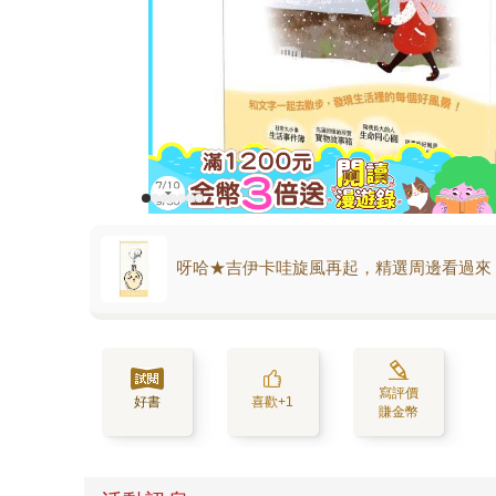
呀哈★吉伊卡哇旋風再起，精選周邊看過來
寫評價
好書
喜歡+1
賺金幣