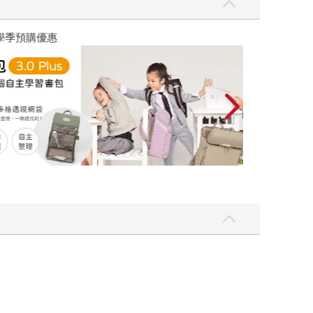
優惠
遠流童書展75折