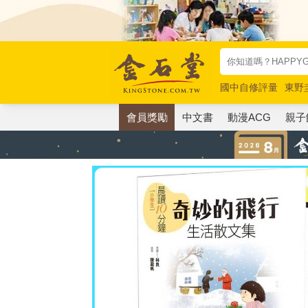
國中自修評量
東野
唯紅花綻放
奧德賽
會員獎勵
中文書
動漫ACG
親子