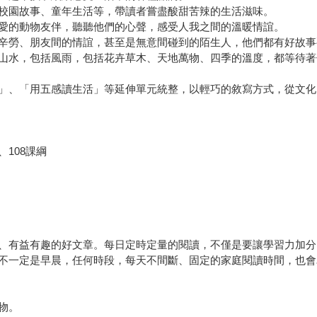
校園故事、童年生活等，帶讀者嘗盡酸甜苦辣的生活滋味。
愛的動物友伴，聽聽他們的心聲，感受人我之間的溫暖情誼。
辛勞、朋友間的情誼，甚至是無意間碰到的陌生人，他們都有好故事
山水，包括風雨，包括花卉草木、天地萬物、四季的溫度，都等待著
」、「用五感讀生活」等延伸單元統整，以輕巧的敘寫方式，從文化
108課綱
有益有趣的好文章。每日定時定量的閱讀，不僅是要讓學習力加分
不一定是早晨，任何時段，每天不間斷、固定的家庭閱讀時間，也會
物。