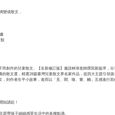
滴變成散文，
圖書
文類
孩子而創作的兒童散文。【全新修訂版】邀請林瑋老師撰寫新版序，分
構的散文選，精選28篇臺灣兒童散文界名家作品，從四大主題引領
散文，到作者生平小故事，進而以「見、聞、嗅、嘗、觸」五感進行寫
開始讀起！
主題帶孩子細細感受生活中的各種點滴。