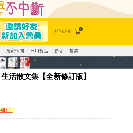
0
登入/註冊
電
居家休閒
日用食品
影音
售票
─生活散文集【全新修訂版】
中斷！