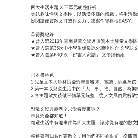
四大生活主題 X 三單元統整解析
集結趣味性與文學性，以活潑多樣的體裁，將生活點
從閱讀優質散文打造作文力，讓寫作變得很EASY。
◎得獎紀錄
★曾入選2013年臺南兒童文學月優質本土兒童文學
★曾入選第35次中小學生優良課外讀物推介 文學語
★曾入選第63梯次「好書大家讀」 文學讀物組
◎本書特色
1.兒童文學大師林良爺爺親自審閱、賞讀，挑選為
2.第一本以兒童生活中的「人、事、物、自然」為架
3.各主題散文後做三個單元統整，從人文風俗賞析
對散文沒興趣嗎？只愛看漫畫嗎？
林良爺爺都知道！
精選生活中有趣事件為四大主題，讓你從有趣的散文
精選臺灣知名作家散文，用他們不同的眼光，從四個