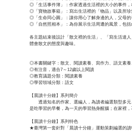
◎「生活事件簿」：作家透過生活裡的大小的事件，
◎「寶物故事箱」：寫出生活裡的「物品」以及所珍
◎「生命同心圓」：讓你用心了解身邊的人，父母的
◎「自然照相本」：為你展示生活周遭的風景，包括
各主題結束後設計「散文裡的生活」、「寫生活達人
體會散文的態度與趣味。
◎本書關鍵字：散文、閱讀素養、寫作力、語文素養、
◎有注音，適合7～12歲以上閱讀
◎教育議題分類：閱讀素養
◎學習領域分類：語文
【晨讀十分鐘】系列簡介
透過知名的作家、選編人，為讀者編選類型多元、
是吃學習的早餐，為一天的學習熱身醒腦；在家裡，
【晨讀十分鐘】系列特色
★臺灣第一套針對「晨讀十分鐘」運動策劃編選的讀