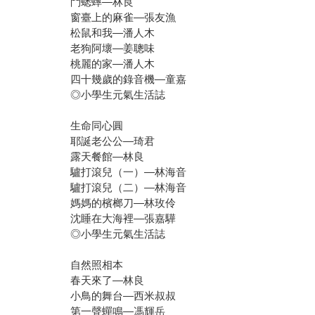
鬥蟋蟀—林良
窗臺上的麻雀—張友漁
松鼠和我—潘人木
老狗阿壞—姜聰味
桃麗的家—潘人木
四十幾歲的錄音機—童嘉
◎小學生元氣生活誌
生命同心圓
耶誕老公公—琦君
露天餐館—林良
驢打滾兒（一）—林海音
驢打滾兒（二）—林海音
媽媽的檳榔刀—林玫伶
沈睡在大海裡—張嘉驊
◎小學生元氣生活誌
自然照相本
春天來了—林良
小鳥的舞台—西米叔叔
第一聲蟬鳴—馮輝岳