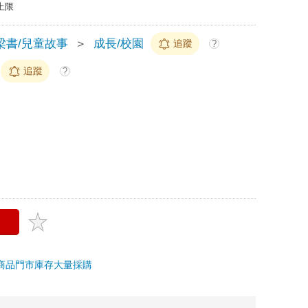
上限
梁書/兒童故事
＞
成長/校園
追蹤
?
追蹤
?
商品
門市庫存
大量採購