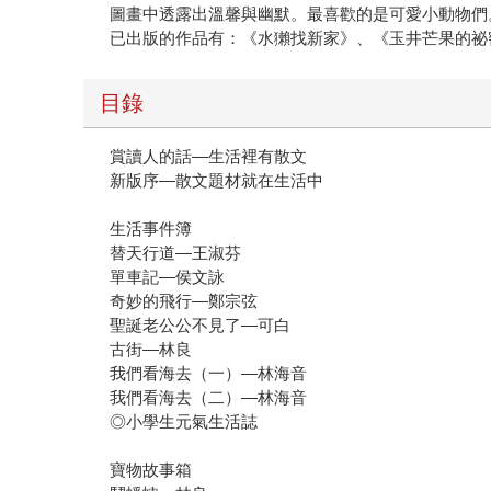
圖畫中透露出溫馨與幽默。最喜歡的是可愛小動物們
已出版的作品有：《水獺找新家》、《玉井芒果的祕
目錄
賞讀人的話—生活裡有散文
新版序—散文題材就在生活中
生活事件簿
替天行道—王淑芬
單車記—侯文詠
奇妙的飛行—鄭宗弦
聖誕老公公不見了—可白
古街—林良
我們看海去（一）—林海音
我們看海去（二）—林海音
◎小學生元氣生活誌
寶物故事箱