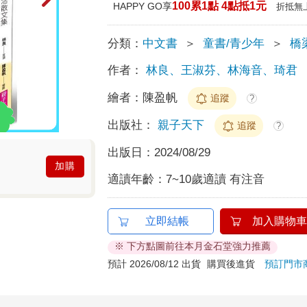
100累1點 4點抵1元
HAPPY GO享
折抵無
分類：
中文書
＞
童書/青少年
＞
橋
作者：
林良、王淑芬、林海音、琦君
繪者：
陳盈帆
追蹤
?
出版社：
親子天下
追蹤
?
出版日：
2024/08/29
加購
適讀年齡：
7~10歲適讀 有注音
立即結帳
加入購物車
※ 下方點圖前往本月金石堂強力推薦
預計 2026/08/12 出貨
購買後進貨
預訂門市