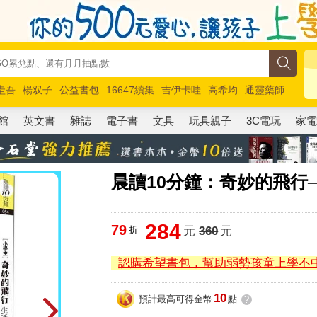
圭吾
楊双子
公益書包
16647續集
吉伊卡哇
高希均
通靈藥師
路邊攤新作
馬斯克
玩具總動員5
超慢跑
館
英文書
雜誌
電子書
文具
玩具親子
3C電玩
家
晨讀10分鐘：奇妙的飛行
284
79
折
元
360
元
認購希望書包，幫助弱勢孩童上學不
10
預計最高可得金幣
點
?