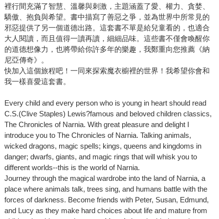
裡行間充滿了智慧、溫馨與刺激，主題涵蓋了愛、權力、貪婪、
驕傲、抱負與希望。書中描寫了善惡之爭，並為世界中所常見的
邪惡提供了另一個道德出路。這套書不單是給兒童看的，也適合
大人閱讀，而且值得一讀再讀，細細品味。這些書不僅會喚醒你
的道德想像力，也將帶給你許多年的樂趣，我鄭重向您推薦《納
尼亞傳奇》。
快加入這個旅程吧！一同來探索魔衣櫥裡的世界！我希望你會和
我一樣喜愛這套書。
Every child and every person who is young in heart should read
C.S.(Clive Staples) Lewis?famous and beloved children classics,
The Chronicles of Narnia. With great pleasure and delight I
introduce you to The Chronicles of Narnia. Talking animals,
wicked dragons, magic spells; kings, queens and kingdoms in
danger; dwarfs, giants, and magic rings that will whisk you to
different worlds--this is the world of Narnia.
Journey through the magical wardrobe into the land of Narnia, a
place where animals talk, trees sing, and humans battle with the
forces of darkness. Become friends with Peter, Susan, Edmund,
and Lucy as they make hard choices about life and mature from