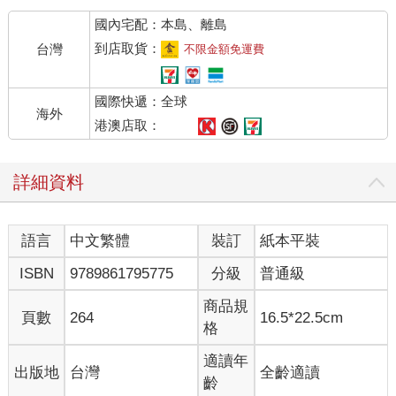
「整整三年。」賈思潘說。
國內宅配：本島、離島
「一切都好吧？」愛德蒙問。
「你想如果不好，我能離開我的王國出海航行嗎？」賈思潘國王
到店取貨：
台灣
不限金額免運費
說，「一切都好極了。坦摩人、矮人、能言獸、人羊，還有其他
都相安無事。去年夏天我們把這些愛惹麻煩的傢伙安置在邊境
國際快遞：全球
上，各得其所，現在他們都臣服了。我不在朝中的時候，有個很
海外
棒的攝政王替我料理國事，他就是小矮人川卜金。你們還記得他
港澳店取：
吧？」
「可親的川卜金，」露西說，「當然記得，再也沒有比他更好的
詳細資料
人選了。」
「像海狸一樣忠心耿耿，女王陛下，而且英勇得像—像老鼠。」
垂尼安說。他本來想說「英勇得像獅子」，但是他發現老脾氣的
語言
中文繁體
裝訂
紙本平裝
眼睛定定地注視著他，便改口說老鼠。
「那我們現在要開往哪裡？」愛德蒙問。
ISBN
9789861795775
分級
普通級
「啊，」賈思潘說，「這事說來話長，或許你還記得我小時候，
我那個篡位的叔叔米拉茲為了除去家父的七個心腹（企圖奪去我
商品規
頁數
264
16.5*22.5cm
的王位），竟把他們派去比寂島更遠的東海探險這回事。」
格
「是的，我記得，」露西說，「他們到現在都沒回來。」
「不錯，因此在我加冕那天，在亞斯藍的同意下，我發誓一旦在
適讀年
出版地
台灣
全齡適讀
納尼亞建立太平盛世，便要親自出海航行一年又一天，尋找家父
齡