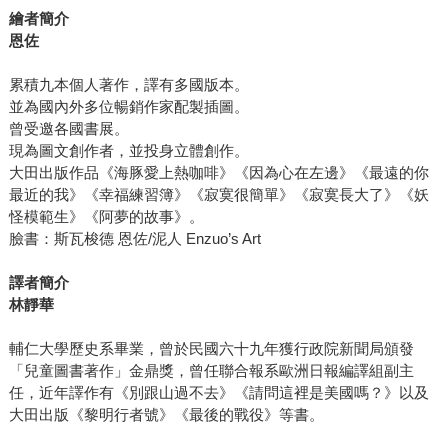
繪者簡介
恩佐
累積九本個人著作，譯有多國版本。
並為國內外多位暢銷作家配製插圖。
曾受邀各國書展。
現為圖文創作者，並投身立體創作。
大田出版作品《海豚愛上熱咖啡》《因為心在左邊》《最遠的你
最近的我》《幸福練習簿》《寂寞很簡單》《寂寞長大了》《妖
怪模範生》《阿夢的故事》。
臉書：斯瓦梭德 恩佐/泥人 Enzuo’s Art
譯者簡介
林靜華
輔仁大學歷史系畢業，曾於民國六十九年獲行政院新聞局頒發
「兒童圖書著作」金鼎獎，曾任聯合報系歐洲日報編譯組副主
任，近年譯作有《別跟山過不去》《請問這裡是美國嗎？》以及
大田出版《黎明行者號》《最後的戰役》等書。