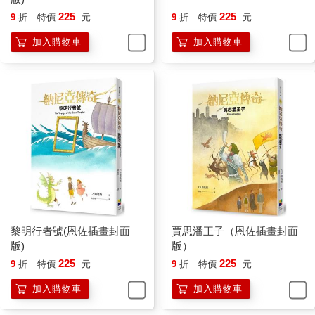
瑞賓西亞，但是他們的國王派人來示警，勸我們不要上岸，因為
225
225
9
折
特價
元
9
折
特價
元
他們那裡正在流行傳染病，不過我們還是繞過海岬，在遠離城市
的一個小港灣中下錨。接著我們等了三天才等到東南風，這才航
加入購物車
加入購物車
向七島。第三天，我們遇上一艘海盜船（其實就是泰瑞賓西亞自
導自演），但是它一發現我們武裝齊備時，只有對我們草草射了
幾箭就逃之夭夭了—」
「真該追上去，登上他們的船，拿下那些臭小子問斬。」老脾氣
說。
「—又過了五天，我們看見妙耳島，各位都知道，那是七島中最
靠西邊的一個島，我們搖槳穿過海峽，在接近黃昏時進入布蘭島
上的紅港，受到十分熱烈的招待，有許多食物和飲水。我們在六
天前離開紅港，航行的速度快得驚人，所以我希望後天能看到寂
島。這樣總計下來，我們已經在海上航行三十天了，距離納尼亞
也已經有四百多海里。」
「到了寂島之後呢？」露西說。
黎明行者號(恩佐插畫封面
賈思潘王子（恩佐插畫封面
「不知道，陛下，」垂尼安回答，「除非寂島的百姓能告訴我
版)
版）
們。」
225
225
9
折
特價
元
9
折
特價
元
「那是不可能的事。」愛德蒙說。
「那麼，」老脾氣說，「到了寂島冒險才真正開始。」
加入購物車
加入購物車
賈思潘這時建議大家在晚餐以前先參觀一下船上的設備，但是露
西的良知不允許她這樣做，於是她說：「我想我得去看看尤斯