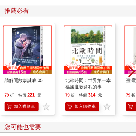
的太陽，陽光從雲隙中灑下來。船身後面的海波似乎異於尋常，
海水也變成黃褐色，像髒汙的帆布。空氣轉冷了，連船隻也走得
推薦必看
很不安穩，彷彿它也意識到危險正緊跟在它後面。船帆一會兒軟
軟地鬆垂，一會兒又狂野地漲得滿滿的。正當她注意到這些徵
兆，心中暗想莫非有什麼凶兆時，垂尼安已經大聲呼喊：「全員
到甲板集合。」剎那間，人人都變得十分忙碌。艙口以板條固
定，廚房的爐火熄滅，男人都爬到桅杆上把帆收起來。工作還沒
結束，暴風雨就來襲了。露西覺得大海彷彿在他們的船頭前裂開
一個大洞，船隻直衝進去，速度快得驚人。一堵比船桅還高的灰
色水牆，正對著他們排山倒海似地壓下來，眼看著就要沒命了，
但是整艘船卻又被兇猛的海浪拋到最高點，然後在原地打轉。一
波巨浪猛力衝擊甲板，船頭和船尾彷彿兩座孤島，中間隔著凶猛
請解開故事謎底 05
北歐時間：世界第一幸
臺灣
的大海。水手們爬到桅頂，幾乎和船桁平行躺著，奮力控制船
福國度教會我的事
帆。一根斷掉的繩索在強風中猛烈擺動。
「下去，陛下。」垂尼安大聲咆哮。露西知道不諳航海的人此刻
221
314
79
折
特價
元
79
折
特價
元
79
折
對船員而言是一大障礙，因此她乖乖地服從。但是要回船艙也不
加入購物車
加入購物車
容易，「黎明行者號」的右舷高高翹起，甲板的傾斜度就像房子
的屋頂，她必須先爬到階梯頂端，扶著欄杆，等候兩名水手爬上
來，然後盡可能站穩腳步隨著他們爬下去。當她爬下階梯時，另
您可能也需要
一波大浪淹沒甲板，也淹到她的胸口，她身上的衣服原本就已被
雨水打濕，現在更覺得寒冷刺骨。她強忍著奮力移到艙門口，進