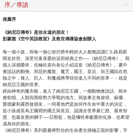
序／導讀
推薦序
《納尼亞傳奇》是你永遠的朋友！
彭蒙惠《空中英語教室》及救世傳播協會創辦人
每一個小孩，與每一個心智仍舊年輕的大人都應該讀C.S.路易斯
聞名於世、深受兒童喜愛的這部經典之作──《納尼亞傳奇》。我
個人深感榮幸，也極欣喜向各位介紹這套《納尼亞傳奇》。書中
會說話的動物、邪惡的魔龍、魔咒，國王、皇后、與王國陷在危
險之中，矮人、巨人、和魔戒將帶領你進入不同的世界－－就是
納尼亞王國的世界。
經由神奇的魔衣櫥，進入了納尼亞王國，一個動物會說話、樹木
會歌唱、人類與黑暗勢力爭戰的地方。與故事主角彼得、蘇珊、
愛德蒙和露西做朋友，一同看他們是如何作生命中重大的決定，
從小孩成長為王國裡的國王與皇后。認識全世界最仁慈、最有智
慧、也最友善的獅子──亞斯藍，他是犧牲奉獻愛的化身，也希望
成為你的朋友。
《納尼亞傳奇》系列叢書將對你的生命產生積極正面的影響，字