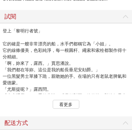
試閱
登上「黎明行者號」
它的確是一艘非常漂亮的船，水手們都稱它為「小姐」。
它的線條優美，色彩純淨，每一根圓杆、繩索和索栓都製作得十
分精細。
「啊，妳來了，露西。」賈思潘說。
「我們都在等妳。這位是我的船長垂尼安勛爵。」
一位黑髮男士單膝下跪，親吻她的手。在場的只有老鼠老脾氣和
愛德蒙。
「尤斯提呢？」露西問。
「上床睡覺了，」愛德蒙說，「我們幫不了他的忙，對他好只會
令他更難過。」
看更多
「而且，」賈思潘說，「我們有話要說。」
「啊呀，可不是，」愛德蒙說，「首先是時間，自從我們在你加
冕前離開你之後，在我們那邊又過了一年，那麼在納尼亞是過了
配送方式
多久？」