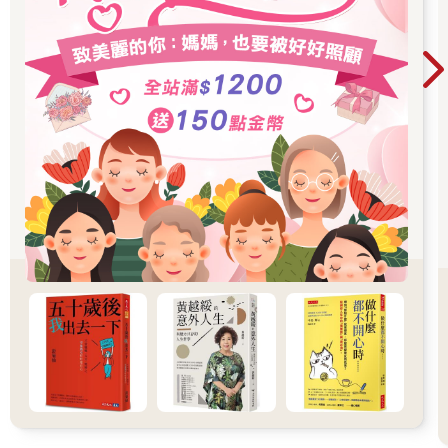
尼安輪第一班在船頭瞭望，船隻掉轉頭，繞過阿夫拉島南方往東
航行。
接下來幾天大家的心情都很愉快。露西每天早上醒來都可以看到
太陽折射的水光在她的船艙天花板上跳舞，再看看四周這麼多她
在寂島得到的新東西—高統橡皮靴、厚底涼鞋、斗篷、長背心和
圍巾，她覺得她真是全世界最幸運的女孩。然後她會到甲板，從
艏樓上眺望每日早晨碧藍的大海，深深吸幾口一天比一天溫暖的
新鮮空氣。接下來是早餐，在海上航行令人胃口大開的早餐。
大部分的時間她都坐在船尾的小凳上和老脾氣下棋。看他下棋是
件有趣的事，因為棋子對他來說太大，移動棋盤中央的棋子時，
他必須雙手捧著棋子，再踮著腳尖小心翼翼地擺放在適當的位
置。老脾氣棋藝精湛，當他記得他是在下棋時，他通常都會贏。
但是最近露西常常贏棋，因為老脾氣會走錯棋，譬如他會把騎士
一起也送進皇后和城堡的險境中，這是因為他一時忘記自己是在
下棋，他心裡想的是真實的戰鬥，騎士自然應該盡他應盡的責
任。他的心中充滿幾乎不可能的希望、死亡或光榮的進攻，以及
最後的立場。
但是快樂的時光維持不了多久，一天傍晚，露西在船尾悠閒地注
視著船過之處在海面上留下的一道波紋，忽然發現西邊的天空聚
集了一大片烏雲，以極快的速度擴大。不久雲層分開，露出黃色