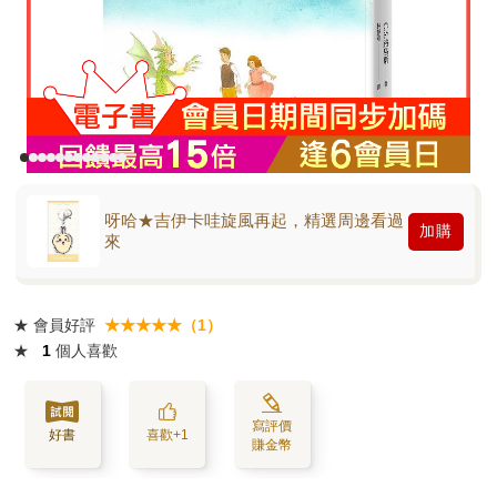
呀哈★吉伊卡哇旋風再起，精選周邊看過
加購
來
★
會員好評
★★★★★（1）
★
1
個人喜歡
寫評價
好書
喜歡+1
賺金幣