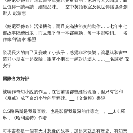
《納尼亞傳奇》這套書不單是給兒童看的，也適合大人閱讀，而
且值得一讀再讀，細細品味。__空中英語教室及救世傳播協會創
辦人 彭蒙惠
《納尼亞傳奇》活潑機伶，而且充滿快節奏的動作……七年中七
部故事陸續出版，而且幾乎每一本都轟動﹑每一本都暢銷。__名
作家/評論家 楊照
發現長大的自己又變成了小孩子，感覺非常快樂，讓思緒和書中
這群小朋友一起探險，跟著小朋友一起對抗壞人……__名譯者 倪
安宇
國際各方好評
被喚作奇幻小說的作品，在它前後都曾經出現過，但只有它和
《魔戒》成了奇幻小說的里程碑。__《文彙報》書評
C.S路易斯是我最喜歡、也是影響我最深的作家之一。__J.K.羅
琳，《哈利波特》作者
每本書都是一個有天才想像的故事，加起來就是有歷史、有幻想