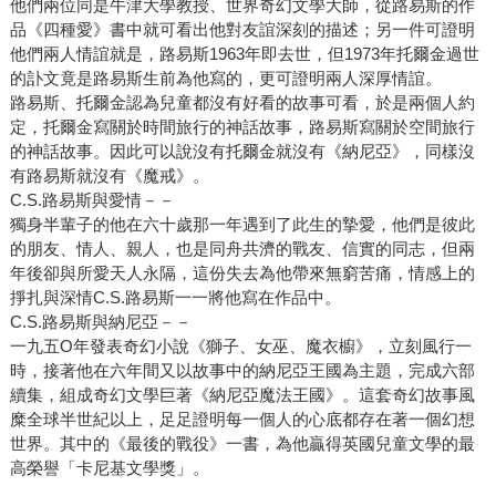
他們兩位同是牛津大學教授、世界奇幻文學大師，從路易斯的作
品《四種愛》書中就可看出他對友誼深刻的描述；另一件可證明
他們兩人情誼就是，路易斯1963年即去世，但1973年托爾金過世
的訃文竟是路易斯生前為他寫的，更可證明兩人深厚情誼。
路易斯、托爾金認為兒童都沒有好看的故事可看，於是兩個人約
定，托爾金寫關於時間旅行的神話故事，路易斯寫關於空間旅行
的神話故事。因此可以說沒有托爾金就沒有《納尼亞》，同樣沒
有路易斯就沒有《魔戒》。
C.S.路易斯與愛情－－
獨身半輩子的他在六十歲那一年遇到了此生的摯愛，他們是彼此
的朋友、情人、親人，也是同舟共濟的戰友、信實的同志，但兩
年後卻與所愛天人永隔，這份失去為他帶來無窮苦痛，情感上的
掙扎與深情C.S.路易斯一一將他寫在作品中。
C.S.路易斯與納尼亞－－
一九五O年發表奇幻小說《獅子、女巫、魔衣櫥》，立刻風行一
時，接著他在六年間又以故事中的納尼亞王國為主題，完成六部
續集，組成奇幻文學巨著《納尼亞魔法王國》。這套奇幻故事風
糜全球半世紀以上，足足證明每一個人的心底都存在著一個幻想
世界。其中的《最後的戰役》一書，為他贏得英國兒童文學的最
高榮譽「卡尼基文學獎」。