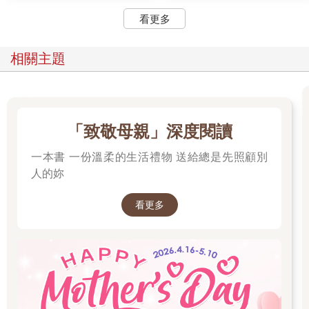
提。暈船是很痛苦的，要是我的珍貴果露還在就好了，我可以用
看更多
來醫治他。」
「它還在呀，」賈思潘說，「我都忘了這回事了，上次妳沒帶
相關主題
走，我想它這麼珍貴，就把它妥善收好—可是拿來治暈船，不是
太浪費了嗎？」
「只要一滴就好。」露西說。
暴風雨來襲
「致敬母親」深度閱讀
剎那間，人人都變得十分忙碌。艙口以板條固定，
廚房的爐火熄滅，男人都爬到桅杆上把帆收起來。工作還沒結
一本書 一份溫柔的生活禮物 送給總是先照顧別
束，暴風雨就來襲了。
人的妳
登陸三個星期之後，「黎明行者號」再度被拖離那羅港。大批群
看更多
眾聚集在港口邊觀看隆重盛大的歡送典禮。當賈思潘向寂島居民
發表告別演說，並向公爵和他的家人道別時，現場有歡呼聲，也
有依依不捨的淚水。但是當「黎明行者號」紫色的船帆無力地飄
蕩，船隻逐漸遠離港口，賈思潘的號角聲亦逐漸轉弱時，在場的
每一個人都沉默不語。最後船隻終於進入風中，船帆漲滿風鼓了
起來，拖船鬆開繩索，慢慢划回島上，海浪開始在「黎明行者
號」的船頭下翻滾，它又活過來了。沒有輪班的人下去休息，垂