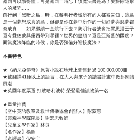
露西可以讀得懂，可是露西一時忘了讀魔法書是為了要解除隱形
人的魔咒……
前行到「黑暗之島」時，在黎明行者號所有的人都被告知，這島
是一個夢想成真的島，但卻是你在夢中所作的一切好夢與惡夢都
會成真……如果繼續一直航行下去？黎明行者號會把賈思潘王子
還有愛德蒙與露西帶到哪裡？世界的盡頭？還是亞斯藍的國度？
而當魔法降臨的時候，你是否預備好迎接魔法？
本書特色
★《納尼亞傳奇》原著小說在地球上銷售超過 100,000,000冊
★被翻譯41種以上的語言，在大人與孩子的讀書計畫中掀起閱讀
風潮
★英國年度票選 打敗哈利波特 榮登最佳讀物第一名
★重量推薦
【空中英語教室及救世傳播協會創辦人】彭蒙惠
【靈糧神學院院長】謝宏忠牧師
【兒童文學作家】林良
【名作家】楊照
【名譯者】倪安宇