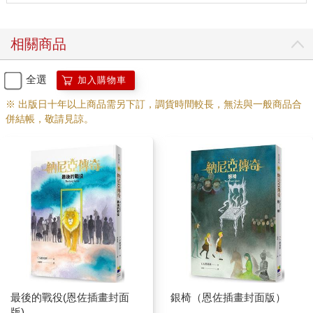
我到現在仍然不懂它的意思，但是這首詩一直在我腦海中盤
桓。」
相關商品
一陣短暫的沉默後，露西問：「那我們現在在哪裡，賈思潘？」
「船長的解說會比我說得更清楚。」賈思潘說。於是垂尼安取出
全選
加入購物車
地圖，在桌上攤開。
「這是我們的位置，」他用手指比劃，「或者說是我們今天中午
※ 出版日十年以上商品需另下訂，調貨時間較長，無法與一般商品合
的位置。我們從凱爾帕拉瓦宮出發後，便乘著順風偏北往格爾瑪
併結帳，敬請見諒。
的方向航行，第二天就到了。我們在港內停留一個星期，因為格
爾瑪大公為國王陛下舉行一場馬上比武大會，陛下擊敗了許多騎
士—」
「我自己也摔下來一、兩次，垂尼安，現在身上還有瘀青呢。」
賈思潘插嘴說。
「—擊敗許多騎士，」垂尼安笑笑，繼續說下去，「我們覺得國
王陛下如果能娶大公的女兒為妻，大公會更高興些，可惜沒有
—」
「她兩隻眼睛斜眼，又有雀斑。」賈思潘說。
「噢，可憐的女孩。」露西說。
「我們離開格爾瑪，」垂尼安繼續說，「進入無風帶，只好用槳
最後的戰役(恩佐插畫封面
銀椅（恩佐插畫封面版）
划了兩天，後來又起風了，結果在離開格爾瑪的第四天才抵達泰
版)