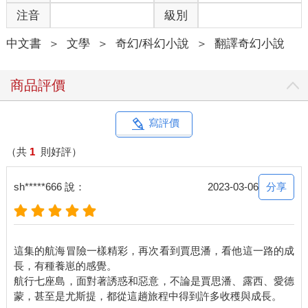
這些朋友，萬一他們已經不幸去世，要為他們報仇。他們的名字
注音
級別
是—雷維林勛爵、柏恩勛爵、阿格茲勛爵、馬拉蒙勛爵、巫大仙
勛爵、雷斯特馬勛爵，還有—哎，另外一個名字好難記。」
中文書
＞
文學
＞
奇幻/科幻小說
＞
翻譯奇幻小說
「路普勛爵，陛下。」垂尼安說。
「路普，路普，對啦。」賈思潘說，「這是我此行的主要目的，
不過老脾氣還有一個更大的願望。」這時大家的眼光都投向老
商品評價
鼠。
「這個願望和我的志氣一樣高，」老脾氣說，「不過也有可能和
我的身材一樣渺小。為什麼不乾脆向東方航行到世界的盡頭？在
寫評價
那裡會不會有什麼新發現？我想尋找亞斯藍的國度，這頭偉大的
獅子每次都是從東方跨海而來。」
（共
1
則好評）
「這個主意倒不錯。」愛德蒙說，聲音怪怪的。
「可是你覺得，」露西說，「亞斯藍的國度是那種—那種坐船就
分享
sh*****666 說：
2023-03-06
可以到達的地方嗎？」
「我不知道，女士，」老脾氣說，「但是當我還在襁褓中時，有
個森林裡的婦人，一個樹精，曾經對我提起這樣一首詩：
這集的航海冒險一樣精彩，再次看到賈思潘，看他這一路的成
在水天連接之處，
長，有種養崽的感覺。
風平浪靜水波不興，
航行七座島，面對著誘惑和惡意，不論是賈思潘、露西、愛德
且莫遲疑，老脾氣，
向最最東方勇往直前。