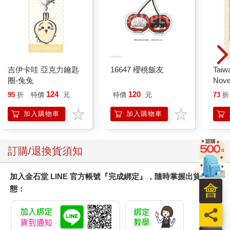
個苦力一樣工作。露西還塞給我一枝槳，說老脾氣很想幫忙，但
他實在太小了。她難道看不出那個小東西最愛出風頭嗎？她雖然
年紀小，起碼也應該具備這一點常識。今天這艘討厭的船終於平
穩下來了，太陽也出來了，我們都在討論下一步該怎麼辦。我們
的食物本來塞得滿滿的，現在只夠維持十六天（家禽都被沖進海
裡，就算沒有，暴風雨也把牠們嚇得無法生蛋）。最大的問題還
吉伊卡哇 亞克力鑰匙
16647 櫻桃飯友
Taiw
是飲水，有兩個水箱有漏洞，全部漏光了（又是納尼亞的效率問
圈-兔兔
Nove
題），現在只能用配給的，每個人每天只能分配到三百CC，這樣
editi
124
120
95
折
特價
元
特價
元
73
折
可以維持十二天（倒是還有許多甜酒和葡萄酒，不過連他們都知
道喝酒只會讓人更口渴）。
加入購物車
加入購物車
「當然，如果可以的話，最明智的辦法是立刻朝向西邊，駛回寂
島，但是我們靠著強烈的順風，花了十八天到達這裡，即使有東
風，回去也要花更久的時間，何況此刻並沒有吹東風的跡象—事
訂購/退換貨須知
實上，根本半點風也沒有。如果搖槳的話，所需的時間更長，賈
思潘也說，每天只靠三百CC的水是不可能有體力搖槳的。我敢肯
定地說他錯了，我試著向他解釋流汗會使人降低體溫，所以只要
加入金石堂 LINE 官方帳號『完成綁定』，隨時掌握出貨動
工作就可以不需要太多的水。可是他一點也不理會，他每次想不
會
態：
出答案時都是這樣。其他人都贊成繼續往前走，希望能夠發現陸
地。我覺得我有責任告知他們，我們根本不知道前方有沒有陸
員
地，而且我也試著讓他們明白不切實際的想法是危險的。不料他