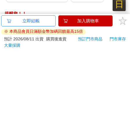
們不但想不出更好的辦法，反而厚著臉皮問我有什麼建議。於是
日
我便不動聲色地說我是被綁架的，這次愚蠢的航行並非我的自
提醒您！！
願，所以我沒有義務幫他們解決問題。
「九月四日 還是風平浪靜。晚餐用配給的，我分到最少。賈思
金石堂及銀行均不會請您操作ATM! 如接獲電話要求您前往
立即結帳
加入購物車
潘分菜時有動一些手腳，他以為我不知道！露西倒是想彌補，所
ATM提款機，請不要聽從指示，以免受騙上當！
※ 本商品會員日滿額金幣加碼回饋最高15倍
以提議把她的食物分一些給我，可是那個雞婆的愛德蒙反對。太
退換貨須知：
預計 2026/08/11 出貨
購買後進貨
預訂門市商品
門市庫存
陽好熱，一整個晚上都好渴。
大量採購
「九月五日 依舊風平浪靜，加上很熱。一整天都很不舒服，我
**提醒您，鑑賞期不等於試用期，退回商品須為全新狀態**
一定發燒了。他們當然笨得不知道要準備一只體溫計在船上。
依據「消費者保護法」第19條及行政院消費者保護處公告之
「九月六日 可怕的一天。半夜醒來，知道我發燒了，我一定要
「通訊交易解除權合理例外情事適用準則」，以下商品購買
喝口水，任何醫生一定都會這樣說。我並不是一個要求特殊待遇
後，除商品本身有瑕疵外，將不提供7天的猶豫期：
的人，但我也不敢夢想生病的人可以多分到一點水。事實上我大
易於腐敗、保存期限較短或解約時即將逾期。（如：生
可以把他們叫醒，請他們給我一些水喝，但是我想吵醒他們未免
鮮食品）
太自私，所以我自己起來，拿了我的杯子，輕手輕腳地走出我們
依消費者要求所為之客製化給付。（客製化商品）
睡覺的『黑洞』，小心地不去吵醒賈思潘和愛德蒙，因為天氣很
報紙、期刊或雜誌。（含MOOK、外文雜誌）
熱，加上水又不足，所以他們也睡得很不安穩。不管別人對我好
經消費者拆封之影音商品或電腦軟體。
不好，我總是處處為他人著想。我出門以後就是另一個很大的房
非以有形媒介提供之數位內容或一經提供即為完成之線
間，如果它也算一個房間的話，也就是放木槳的板凳和行李的地
上服務，經消費者事先同意始提供。（如：電子書、電
方。水就存放在這個房間的盡頭。本來一切都很順利，可是我還
來不及倒水就被那個小間諜老脾氣逮到。我說我是要到甲板上去
子雜誌、下載版軟體、虛擬商品…等）
透透氣（我喝水關他什麼事），他卻問我為什麼手上拿著杯子。
已拆封之個人衛生用品。（如：內衣褲、刮鬍刀、除毛