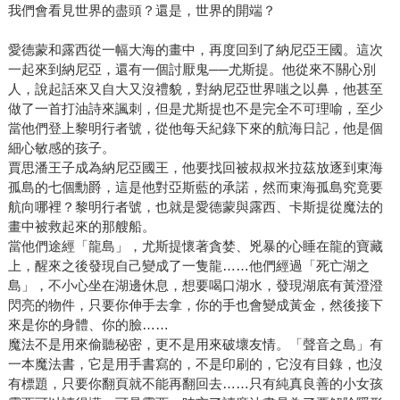
我們會看見世界的盡頭？還是，世界的開端？
愛德蒙和露西從一幅大海的畫中，再度回到了納尼亞王國。這次
一起來到納尼亞，還有一個討厭鬼──尤斯提。他從來不關心別
人，說起話來又自大又沒禮貌，對納尼亞世界嗤之以鼻，他甚至
做了一首打油詩來諷刺，但是尤斯提也不是完全不可理喻，至少
當他們登上黎明行者號，從他每天紀錄下來的航海日記，他是個
細心敏感的孩子。
賈思潘王子成為納尼亞國王，他要找回被叔叔米拉茲放逐到東海
孤島的七個勳爵，這是他對亞斯藍的承諾，然而東海孤島究竟要
航向哪裡？黎明行者號，也就是愛德蒙與露西、卡斯提從魔法的
畫中被救起來的那艘船。
當他們途經「龍島」，尤斯提懷著貪婪、兇暴的心睡在龍的寶藏
上，醒來之後發現自己變成了一隻龍……他們經過「死亡湖之
島」，不小心坐在湖邊休息，想要喝口湖水，發現湖底有黃澄澄
閃亮的物件，只要你伸手去拿，你的手也會變成黃金，然後接下
來是你的身體、你的臉……
魔法不是用來偷聽秘密，更不是用來破壞友情。「聲音之島」有
一本魔法書，它是用手書寫的，不是印刷的，它沒有目錄，也沒
有標題，只要你翻頁就不能再翻回去……只有純真良善的小女孩