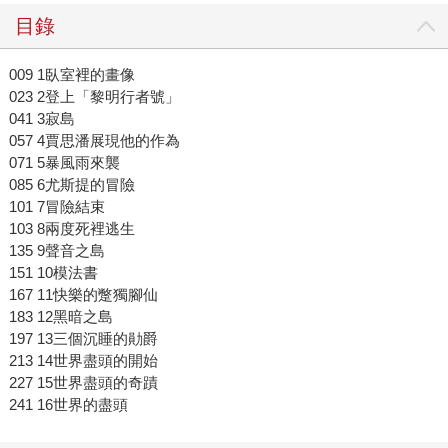
目錄
009 1臥室裡的畫像
023 2登上「黎明行者號」
041 3寂島
057 4賈思潘展現他的作為
071 5暴風雨來襲
085 6尤斯提的冒險
101 7冒險結束
103 8兩度死裡逃生
135 9聲音之島
151 10模法書
167 11快樂的蹩獨腳仙
183 12黑暗之島
197 13三個沉睡的勛爵
213 14世界盡頭的開始
227 15世界盡頭的奇蹟
241 16世界的盡頭