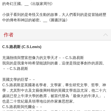
的奇幻王國。__《出版家周刊》
小孩子看到的是奇怪又生動的故事，大人們看到的是從冒險經歷
中的傳奇和神話的祕密。__《圖書評論》
作者
C.S.路易斯 (C.S.Lewis)
充滿熱情與豐富想像力的文學天才－－C.S.路易斯
我寫的是我童年時希望能讀到的書，這便是我從事創作的原因。
－－C.S.路易斯
英國文學的巨擘－－
C.S.路易斯是英國著名學者、文學家，畢生研究文學、哲學、神
學，尤其對中古及文藝復興時期的英國文學造詣尤深，他二十六
歲就已登上牛津大學的教席，被當代譽為「最偉大的牛津人」，
也是二十世紀最具領導地位的作家兼思想家。
C.S.路易斯與托爾金－－