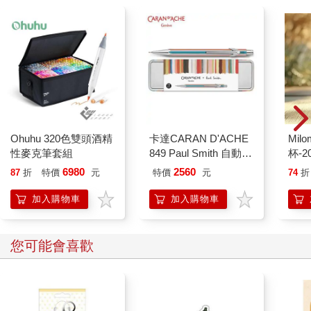
了船艙，把門關緊。雖然暫時把船隻快速陷入黑暗的恐怖景象關
在門外，但是艙門外那些可怕的風聲、吱嘎聲、斷裂聲、碰撞
聲、怒吼聲卻比在船頭時一聲緊似一聲。
第二天、第三天，情況仍不見改善，到最後大家都不記得這場風
暴是從哪一天開始，只知道每次必須有三個人來負責掌舵，只有
用上三個人的力量才能維持船隻的方向。同時不停地有人在汲
水，幾乎所有的人手都用上了，沒人有空煮飯，也沒有人可以替
他們把衣服烘乾，而且有一個人落海失蹤了，太陽也始終沒有露
臉。
Ohuhu 320色雙頭酒精
卡達CARAN D'ACHE
Mil
當這一切終於過去，尤斯提在日記上這樣寫著：
性麥克筆套組
849 Paul Smith 自動鉛
杯-2
「九月三日 好長一段時間沒法子寫日記了。我們被暴風雨追趕
筆 ED.5 條紋銀
6980
2560
87
折
特價
元
特價
元
74
折
了整整十三天，我記得很清楚，因為我已仔細記下來，但是他們
都說才十二天。真不懂我怎麼會和這樣一群連算數都不會的人一
加入購物車
加入購物車
起航行！這段期間好慘，一個小時接一個小時的大浪把船拋上拋
下，身上常常濕透了，甚至是三餐不繼，更別提沒有無線電或照
明彈，所以連一點發訊號求救的機會都沒有。我常告訴他們，駕
您可能會喜歡
駛這樣一艘像浴缸般的小船出海是件瘋狂的事，現在果然證明我
的話沒錯。跟高尚的人出海已經很糟糕了，何況是一群人形惡
魔。賈思潘和愛德蒙對我很粗暴，船桅斷掉那個晚上（現在只剩
一小截木樁），雖然我人很不舒服，他們仍然要我上去甲板，像