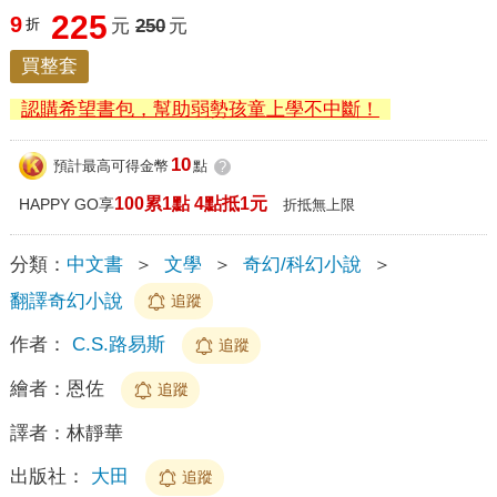
225
9
折
元
250
元
買整套
認購希望書包，幫助弱勢孩童上學不中斷！
10
預計最高可得金幣
點
?
100累1點 4點抵1元
HAPPY GO享
折抵無上限
分類：
中文書
＞
文學
＞
奇幻/科幻小說
＞
翻譯奇幻小說
追蹤
作者：
C.S.路易斯
追蹤
繪者：
恩佐
追蹤
譯者：
林靜華
出版社：
大田
追蹤