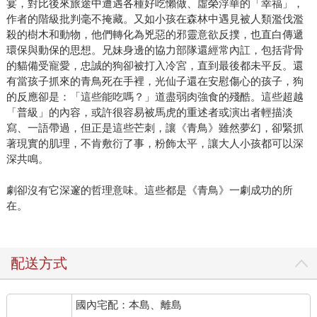
宴，對比後來旅途中遭遇各種好吃懶做、虛榮浮華的「幸福」，
作者的階級批判毫不掩藏。又如小孩在森林中遇見被人類濫伐濫
殺的樹木和動物，他們轉化為兇惡的邪靈意欲反撲，也直白傳遞
環保與動保的思想。兄妹身邊的協力部隊還經常內訌，包括背骨
的貓備受寵愛，忠誠的狗卻被打入冷宮，直到最後都未平反。還
有當孩子抓來的青鳥死在手裡，光仙子還在安慰傷心的孩子，狗
的反應卻是：「這些能吃嗎？」道盡弱肉強食的殘酷。這些超越
「普級」的內容，或許很容易被馬虎的重述者或演出者輕描淡
寫、一語帶過，但正是這些芒刺，讓《青鳥》雖然夢幻，卻緊抓
著現實的肌理，不肯敷衍了事，粉飾太平，讓大人小孩都可以深
深共鳴。
劇卻沒有它深邃的哲理意味。這些都是《青鳥》一劇成功的所
在。
配送方式
國內宅配：本島、離島