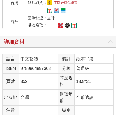
到店取貨：
台灣
不限金額免運費
國際快遞：全球
海外
港澳店取：
詳細資料
語言
中文繁體
裝訂
紙本平裝
ISBN
9789864897308
分級
普通級
商品規
頁數
352
13.8*21
格
適讀年
出版地
台灣
全齡適讀
齡
注音
級別