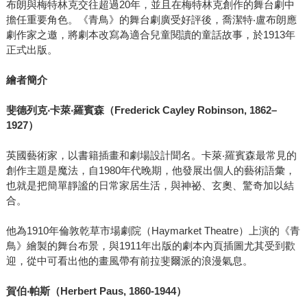
布朗與梅特林克交往超過20年，並且在梅特林克創作的舞台劇中
擔任重要角色。《青鳥》的舞台劇廣受好評後，喬潔特‧盧布朗應
劇作家之邀，將劇本改寫為適合兒童閱讀的童話故事，於1913年
正式出版。
繪者簡介
斐德列克
‧
卡萊
‧
羅賓森（
Frederick Cayley Robinson, 1862–
1927
）
英國藝術家，以書籍插畫和劇場設計聞名。卡萊‧羅賓森最常見的
創作主題是魔法，自1980年代晚期，他發展出個人的藝術語彙，
也就是把簡單靜謐的日常家居生活，與神祕、玄奧、驚奇加以結
合。
他為1910年倫敦乾草市場劇院（Haymarket Theatre）上演的《青
鳥》繪製的舞台布景，與1911年出版的劇本內頁插圖尤其受到歡
迎，從中可看出他的畫風帶有前拉斐爾派的浪漫氣息。
賀伯
‧
帕斯（
Herbert Paus, 1860-1944
）