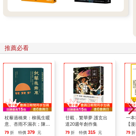
推薦必看
杖藜過橋東：柳風生暖
廿載．繁華夢 護玄出
一本
意、杏雨不濕衣；陳亮
道20週年創作集
【漫
恭談以心轉境的適齡漫
行動
379
315
79
折
特價
元
79
折
特價
元
79
折