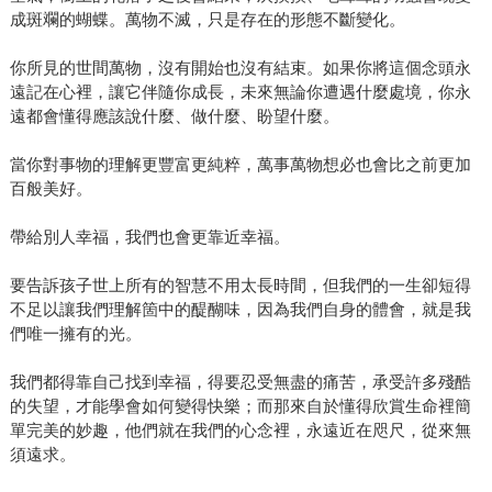
成斑斕的蝴蝶。萬物不滅，只是存在的形態不斷變化。
你所見的世間萬物，沒有開始也沒有結束。如果你將這個念頭永
遠記在心裡，讓它伴隨你成長，未來無論你遭遇什麼處境，你永
遠都會懂得應該說什麼、做什麼、盼望什麼。
當你對事物的理解更豐富更純粹，萬事萬物想必也會比之前更加
百般美好。
帶給別人幸福，我們也會更靠近幸福。
要告訴孩子世上所有的智慧不用太長時間，但我們的一生卻短得
不足以讓我們理解箇中的醍醐味，因為我們自身的體會，就是我
們唯一擁有的光。
我們都得靠自己找到幸福，得要忍受無盡的痛苦，承受許多殘酷
的失望，才能學會如何變得快樂；而那來自於懂得欣賞生命裡簡
單完美的妙趣，他們就在我們的心念裡，永遠近在咫尺，從來無
須遠求。