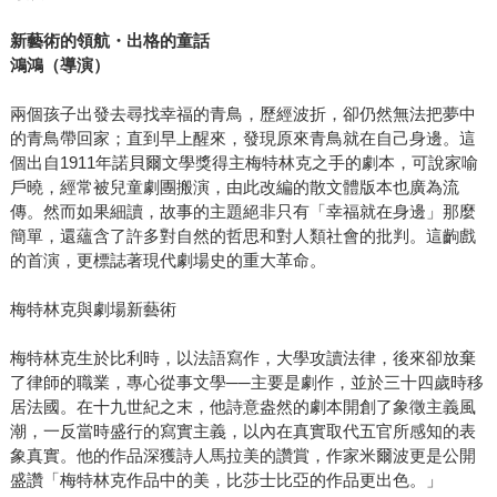
新藝術的領航・出格的童話
鴻鴻（導演）
兩個孩子出發去尋找幸福的青鳥，歷經波折，卻仍然無法把夢中
的青鳥帶回家；直到早上醒來，發現原來青鳥就在自己身邊。這
個出自1911年諾貝爾文學獎得主梅特林克之手的劇本，可說家喻
戶曉，經常被兒童劇團搬演，由此改編的散文體版本也廣為流
傳。然而如果細讀，故事的主題絕非只有「幸福就在身邊」那麼
簡單，還蘊含了許多對自然的哲思和對人類社會的批判。這齣戲
的首演，更標誌著現代劇場史的重大革命。
梅特林克與劇場新藝術
梅特林克生於比利時，以法語寫作，大學攻讀法律，後來卻放棄
了律師的職業，專心從事文學──主要是劇作，並於三十四歲時移
居法國。在十九世紀之末，他詩意盎然的劇本開創了象徵主義風
潮，一反當時盛行的寫實主義，以內在真實取代五官所感知的表
象真實。他的作品深獲詩人馬拉美的讚賞，作家米爾波更是公開
盛讚「梅特林克作品中的美，比莎士比亞的作品更出色。」