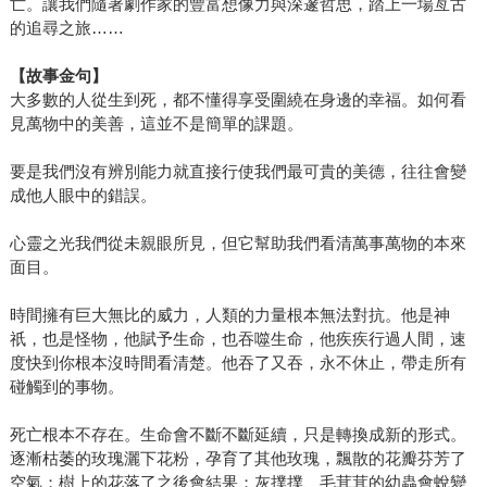
亡。讓我們隨著劇作家的豐富想像力與深邃哲思，踏上一場亙古
的追尋之旅……
【故事金句】
大多數的人從生到死，都不懂得享受圍繞在身邊的幸福。如何看
見萬物中的美善，這並不是簡單的課題。
要是我們沒有辨別能力就直接行使我們最可貴的美德，往往會變
成他人眼中的錯誤。
心靈之光我們從未親眼所見，但它幫助我們看清萬事萬物的本來
面目。
時間擁有巨大無比的威力，人類的力量根本無法對抗。他是神
祇，也是怪物，他賦予生命，也吞噬生命，他疾疾行過人間，速
度快到你根本沒時間看清楚。他吞了又吞，永不休止，帶走所有
碰觸到的事物。
死亡根本不存在。生命會不斷不斷延續，只是轉換成新的形式。
逐漸枯萎的玫瑰灑下花粉，孕育了其他玫瑰，飄散的花瓣芬芳了
空氣；樹上的花落了之後會結果；灰撲撲、毛茸茸的幼蟲會蛻變