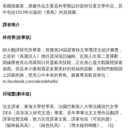
美國插畫家，插畫作品主要是科學雜誌封面與兒童文學作品，其
中包括1913年出版的《青鳥》內頁插圖。
譯者簡介
林侑青
(
故事版
)
師大翻譯研究所畢業，曾獲第24屆梁實秋文學獎譯文組評審獎，
之前於《美麗佳人》擔任資深採訪編輯。近期人生第二度裸辭，
因緣際會長出塔羅與臼井靈氣等技能，正在身心靈大觀園裡探索
遊戲。與這本小書相遇是多麼美好的祝福與提醒，願我們都能踏
上回家的路，照見心中本有的青鳥。臉書專頁歡迎來玩：
m.facebook.com/alicedehello/
邱瑞鑾
(
劇本版
)
法文譯者，東海大學哲學系、法國巴黎第八大學法國現代文學
DEA（高等深入研究文憑）畢業。長年專事法文文學作品翻譯，
譯筆信實流暢，致力呈現原著文風，譯著包括《可笑的愛》，
《貓咪躲高高》、《綠色牝馬》，《潛水鐘與蝴蝶》、《位