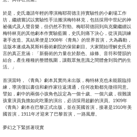
於是，史氏邀請年輕的導演梅耶荷德主持實驗性的小劇場工作
坊，繼續嘗試以實驗性手法搬演梅特林克，包括採用中世紀的神
祕儀式及人聲音樂，但仍然不對勁。梅耶荷德回到烏克蘭繼續以
梅特林克的其他劇本作實驗藍圖，史氏則痛下決心，從演員訓練
著手改造。其結果便是1908年《青鳥》的世界首演，大為轟動，
這版本遂成為莫斯科藝術劇院的保留劇目。大家開始理解史氏所
言的真正意涵：「新藝術的力量在於顏色、線條、音符和聲韻的
結合，產生種種的整體氛圍，讓觀眾無意識之間體會到我們的生
活。」
首演當時，《青鳥》劇本其實尚未出版，梅特林克也未能親臨排
練，導演僅以書信和劇作家往返溝通，任何改動都先徵得同意。
譬如，劇中的兩個小孩角色設定為一個十歲、一個六歲，很難讓
孩童演員負擔如此吃重的演出，必須採用超齡的演員。1909年
《青鳥》劇本在巴黎正式出版，並在英國首演，接著是1910年美
國首演，1911年才迎來了巴黎首演，一路風靡。
夢幻之下緊抓著現實