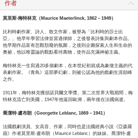
作者
莫里斯
‧
梅特林克（
Maurice Maeterlinck, 1862
－
1949
）
比利時劇作家、詩人、散文作家，被譽為「比利時的莎士比
亞」。他早年學習法律並當過律師，之後發表詩集與劇本作品。
他早期作品富有悲觀頹廢的氛圍，之後則企圖探索人生和生命的
奧祕，他以唯靈論的觀點看待萬物，使作品充滿神祕主義。
梅特林克一生寫過20多個劇本，在本世紀初就成為象徵主義的代
表劇作家。《青鳥》這部夢幻劇，則被公認為他的戲劇生涯顛峰
之作。
1911年，梅特林克獲頒諾貝爾文學獎。第二次世界大戰期間，梅
特林克流亡到美國，1947年他返回歐洲，兩年後在法國病逝。
喬潔特
‧
盧布朗（
Georgette Leblanc, 1869
－
1941
）
法國戲劇演員、女高音、作家，同時也是法國經典小說《亞森羅
蘋》作者莫里斯‧盧布朗（Maurice Leblanc）的妹妹。喬潔特‧盧