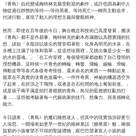
《青鳥》自此變成梅特林克最受歡迎的劇作，或許也因為劇中人
物從過往靜態的等待──等待黑夜、等待死亡──轉而主動追求，
付諸行動，展現了動人的理想主義與樂觀精神。
然而，即使在百年後的今日，舞台概念和技術已高度發展，搬演
《青鳥》都不是件易事。梅特林克的劇本布滿難以具體實踐的狂
想，諸如「水龍頭以拔尖的聲音唱著歌，化身為明亮的水泉，在
水槽上注滿了珍珠和翡翠，從這些珍寶裡，又跳出像是少女一般
的水的靈魂。」「在工作室裡，每個發明家都啟動了自己發明的
理想機器。這時候一片青色的轉輪、轉盤、飛輪、齒輪、滑輪、
傳動皮帶等各式各樣奇奇怪怪、還未命名的東西一一轉動起來，
籠罩在不真實的淡青色迷霧中。一件件奇異、神祕的機器憑空升
了起來，在拱頂之下飛翔，或者是在石柱間的地上匍匐前進。」
或是孩子兩手滿是拍打著翅膀的青鳥，鳥兒的藍翅膀狂亂拍打
著……這些都考驗著每一代藝術家的技巧、想像力、與美感轉化
能力。
今日讀來，《青鳥》的魔幻雖然迷人，但其中的現實指涉卻更引
人深思。一開場有如更早一世紀的格林童話《糖果屋》般，兩個
貧窮的小孩奢望不可得的聖誕禮物，眼巴巴望著富人小孩的盛