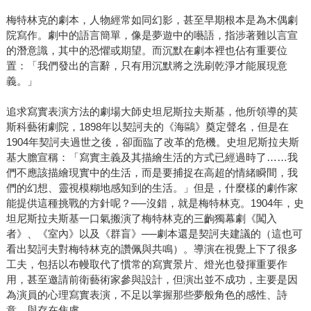
梅特林克的劇本，人物經常如同幻影，甚至早期根本是為木偶劇
院寫作。劇中的語言簡單，像是夢遊中的囈語，指涉著難以言宣
的潛意識，其中的恐懼或期望。而沉默在劇本裡也佔有重要位
置：「我們發出的言辭，只有用沉默將之洗刷乾淨才能展現意
義。」
追求寫實表演方法的劇場大師史坦尼斯拉夫斯基，他所領導的莫
斯科藝術劇院，1898年以契訶夫的《海鷗》奠定聲名，但是在
1904年契訶夫過世之後，卻面臨了改革的危機。史坦尼斯拉夫斯
基大膽宣稱：「寫實主義及其描繪生活的方式已經過時了……我
們不應該描繪現實中的生活，而是要捕捉在高超的情緒瞬間，我
們的幻想、靈視模糊地感知到的生活。」但是，什麼樣的劇作家
能提供這種挑戰的方針呢？──沒錯，就是梅特林克。1904年，史
坦尼斯拉夫斯基一口氣搬演了梅特林克的三齣獨幕劇《闖入
者》、《室內》以及《群盲》──劇本還是契訶夫建議的（這也可
看出契訶夫對梅特林克的讚佩與共鳴）。導演在視覺上下了很多
工夫，包括以布幔取代了慣常的寫實景片、燈光也發揮重要作
用，甚至邀請前衛藝術家參與設計，但演出並不成功，主要是因
為演員的心理寫實表演，不足以掌握那些夢般角色的感性、詩
意、與存在焦慮。