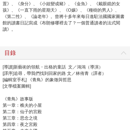
置》、《身分》、《小姐變成豬》、《金魚》、《戴眼鏡的女
孩》、《一直下雨的星期天》、《O孃》、《種樹的男人》、
《第二性》、《論老年》。曾將十多年來每日進駐法國國家圖書
館的讀書日記寫成《布朗修哪裡去了？一個普通讀者的法式閱
讀》。
目錄
[導讀]新藝術的領航・出格的童話 文／鴻鴻（導演）
[譯序]追尋，帶我們找到回家的路 文／林侑青（譯者）
[編輯室手札] 《青鳥》的象徵與哲思
[文學檔案圖輯]
《青鳥》故事版
第一章：樵夫的小屋
第二章：仙子的宮殿
第三章：思念之境
第四章：夜之宮殿