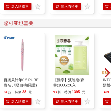
想
開關
「行
加入購物車
加入購物車
學方
您可能也需要
百樂果汁筆0.5 PURE
【澡享】液態皂(森
INT
聯名 頂級白桃(限量)
林)1000gx6入
媒體
101)
38
1395
84
折
特價
元
93
折
特價
元
499
加入購物車
加入購物車