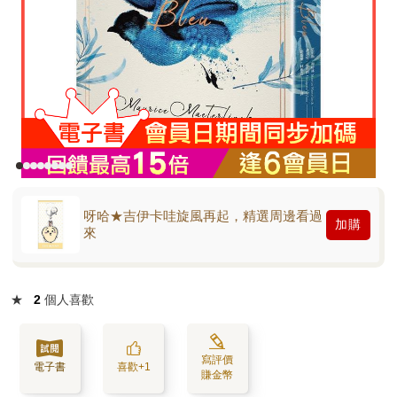
呀哈★吉伊卡哇旋風再起，精選周邊看過
加購
來
★
2
個人喜歡
寫評價
電子書
喜歡+1
賺金幣