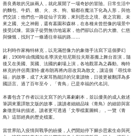
善良勇敢的兄妹兩人，就此展開了一場奇妙的冒險。日常生活中
的麵包、牛奶、糖、火、水、狗、貓都在魔法下化為人形，與他
們交談；他們也一路從仙子宮殿，來到思念之境、夜之宮殿、未
來之國、光之神殿，還有墓園和森林，在各種未曾想像的場景中
接受試煉。當孩子徒勞無功地返家，他們卻以自己的大膽、仁慈
與慷慨，找到了一條通往幸福的路……
比利時作家梅特林克，以充滿想像力的象徵手法寫下這個夢幻
劇，1908年由俄國知名導演史坦尼斯拉夫斯基搬上舞台首演，隨
後又在美國、英國、法國的劇場上演，各地觀眾為之轟動。梅特
林克的伴侶喬潔特‧盧布朗再將內容改寫為散文，讓這個「尋找幸
福」的故事，成了大家耳熟能詳的兒童讀物，日後更被翻譯為多
國語言。過了百年至今，「青鳥」已是幸福的代名詞。
本書包含了作者以法文寫下的六幕劇劇本，並以優美的成人敘述
筆調來重譯散文版的故事，讓讀者細細品味《青鳥》的細節與富
象徵意味的描述。讀者更可透過「文學檔案圖輯」，一覽《青
鳥》這部經典的歷史檔案。
當世界陷入疫情與戰爭的紛擾，人們開始停下腳步思索生命與死