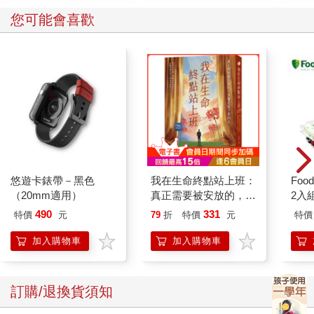
您可能會喜歡
悠遊卡錶帶－黑色
我在生命終點站上班：
Foo
（20mm適用）
真正需要被安放的，其
2入
實是留下來的人
490
331
特價
元
79
折
特價
元
特價
加入購物車
加入購物車
訂購/退換貨須知