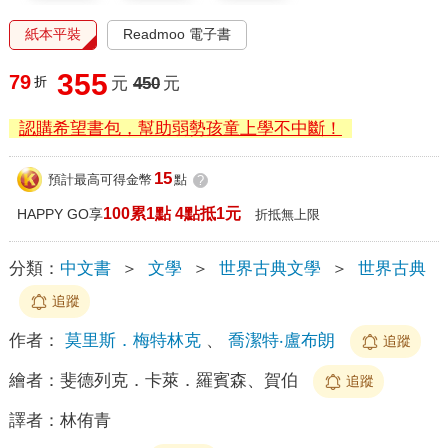
紙本平裝
Readmoo 電子書
355
79
折
元
450
元
認購希望書包，幫助弱勢孩童上學不中斷！
15
預計最高可得金幣
點
?
100累1點 4點抵1元
HAPPY GO享
折抵無上限
分類：
中文書
＞
文學
＞
世界古典文學
＞
世界古典
追蹤
作者：
莫里斯．梅特林克
、
喬潔特‧盧布朗
追蹤
繪者：
斐德列克．卡萊．羅賓森、賀伯
追蹤
譯者：
林侑青