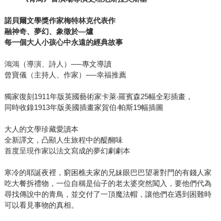
諾貝爾文學獎作家梅特林克代表作
融神奇、夢幻、象徵於—爐
每一個大人小孩心中永遠的經典故事
鴻鴻（導演、詩人）──專文導讀
曾寶儀（主持人、作家）──幸福推薦
獨家復刻1911年版英國藝術家卡萊‧羅賓森25幅全彩插畫，
同時收錄1913年版美國插畫家賀伯‧帕斯19幅插圖
大人的文學珍藏愛讀本
全新譯文，凸顯人生旅程中的醍醐味
首度呈現作家以法文寫成的夢幻劇劇本
寒冷的耶誕夜裡，窮困樵夫家的兄妹眼巴巴望著對門的有錢人家
吃大餐拆禮物，一位自稱是仙子的老太婆突然闖入，要他們代為
尋找傳說中的青鳥，並交付了一頂魔法帽，讓他們在遇到困難時
可以看見事物的真相。