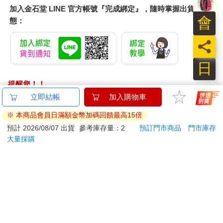
加入金石堂 LINE 官方帳號『完成綁定』，隨時掌握出貨動
會
態：
員
日
提醒您！！
金石堂及銀行均不會請您操作ATM! 如接獲電話要求您前往
立即結帳
加入購物車
ATM提款機，請不要聽從指示，以免受騙上當！
※ 本商品會員日滿額金幣加碼回饋最高15倍
退換貨須知：
預計 2026/08/07 出貨
參考庫存量：2
預訂門市商品
門市庫存
大量採購
**提醒您，鑑賞期不等於試用期，退回商品須為全新狀態**
依據「消費者保護法」第19條及行政院消費者保護處公告之
「通訊交易解除權合理例外情事適用準則」，以下商品購買
後，除商品本身有瑕疵外，將不提供7天的猶豫期：
易於腐敗、保存期限較短或解約時即將逾期。（如：生
鮮食品）
依消費者要求所為之客製化給付。（客製化商品）
報紙、期刊或雜誌。（含MOOK、外文雜誌）