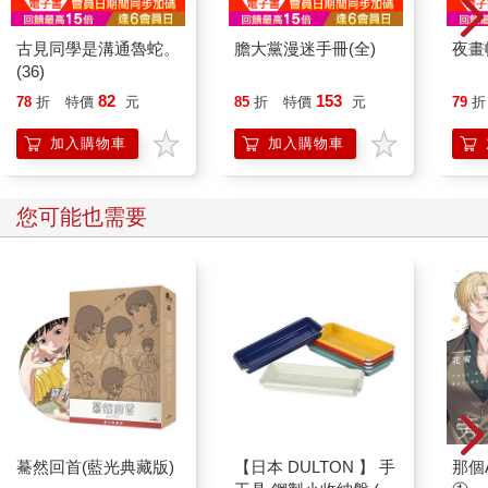
古見同學是溝通魯蛇。
膽大黨漫迷手冊(全)
夜畫
(36)
82
153
78
折
特價
元
85
折
特價
元
79
折
加入購物車
加入購物車
您可能也需要
驀然回首(藍光典藏版)
【日本 DULTON 】 手
那個A