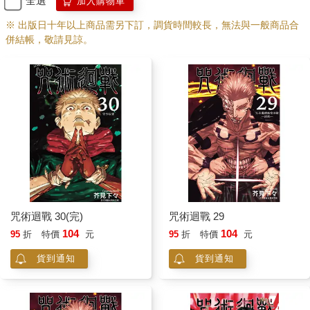
全選
加入購物車
※ 出版日十年以上商品需另下訂，調貨時間較長，無法與一般商品合
併結帳，敬請見諒。
咒術迴戰 30(完)
咒術迴戰 29
104
104
95
折
特價
元
95
折
特價
元
貨到通知
貨到通知