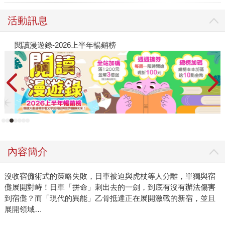
活動訊息
閱讀漫遊錄-2026上半年暢銷榜
2
內容簡介
沒收宿儺術式的策略失敗，日車被迫與虎杖等人分離，單獨與宿
儺展開對峙！日車「拼命」刺出去的一劍，到底有沒有辦法傷害
到宿儺？而「現代的異能」乙骨抵達正在展開激戰的新宿，並且
展開領域…