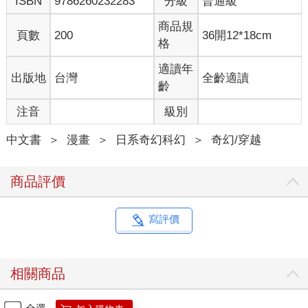
ISBN
9786260232283
分級
普通級
商品規
頁數
200
36開12*18cm
格
適讀年
出版地
台灣
全齡適讀
齡
注音
級別
中文書
＞
漫畫
＞
日系奇幻科幻
＞
奇幻/穿越
商品評價
寫評價
相關商品