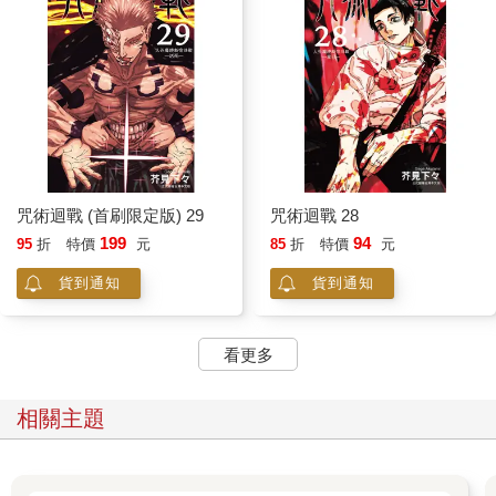
咒術迴戰 (首刷限定版) 29
咒術迴戰 28
199
94
95
折
特價
元
85
折
特價
元
貨到通知
貨到通知
看更多
相關主題