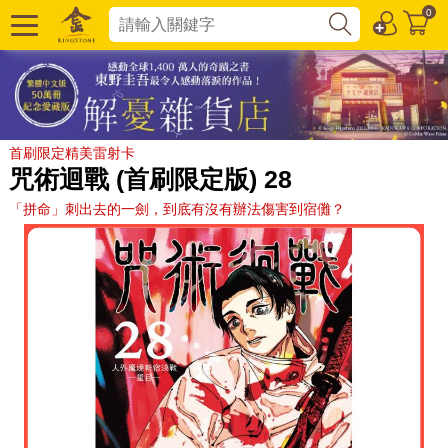
0
首刷限定精美雷射卡
咒術迴戰 (首刷限定版) 28
「拼命」刺出去的一劍，到底有沒有辦法傷害到宿儺？