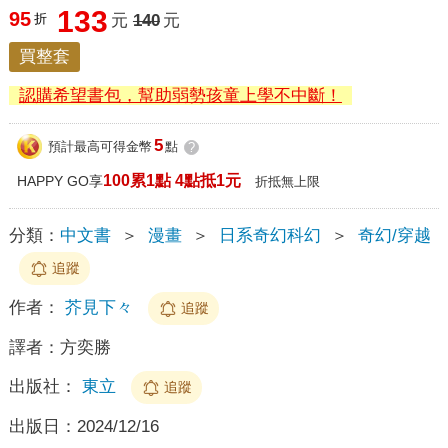
133
95
折
元
140
元
買整套
認購希望書包，幫助弱勢孩童上學不中斷！
5
預計最高可得金幣
點
?
100累1點 4點抵1元
HAPPY GO享
折抵無上限
分類：
中文書
＞
漫畫
＞
日系奇幻科幻
＞
奇幻/穿越
追蹤
作者：
芥見下々
追蹤
譯者：
方奕勝
出版社：
東立
追蹤
出版日：
2024/12/16