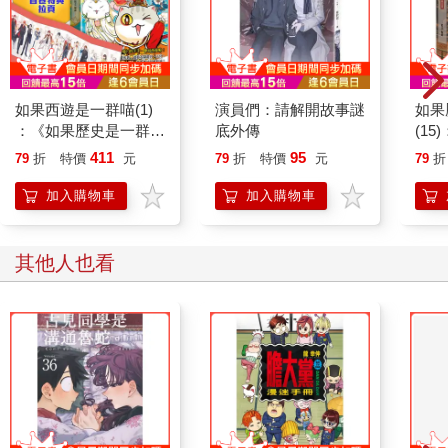
如果西遊是一群喵(1)
演員們：請解開故事謎
如果
：《如果歷史是一群
底外傳
(1
喵》作者最新力作，附
貓漫
411
95
79
折
特價
元
79
折
特價
元
79
折
【首卷特典】拉頁
加入購物車
加入購物車
其他人也看