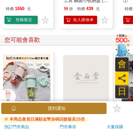
工具 鋼製小收納盤 (6
①
色可選) 托盤 收納盤
1550
439
特價
元
59
折
特價
元
特價
工具盤
預購限定
加入購物車
您可能會喜歡
會
員
日
【Kolin 歌林】無線
跟我學日語08月2026
【預
貨到通知
Tritan隨行果汁機(KJE-
第353期
thr
※ 本商品會員日滿額金幣加碼回饋最高15倍
MN502)
VA 
720
171
特價
元
特價
元
特價
1280
180
阿斯拉
預訂門市商品
門市庫存
大量採購
SIR