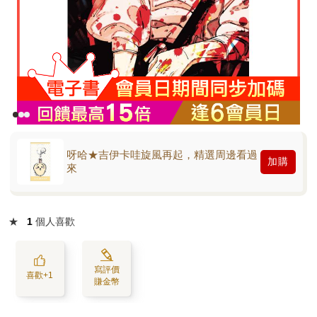
呀哈★吉伊卡哇旋風再起，精選周邊看過
加購
來
★
1
個人喜歡
寫評價
喜歡+1
賺金幣