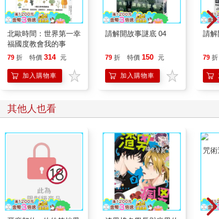
北歐時間：世界第一幸
請解開故事謎底 04
請解
福國度教會我的事
314
150
79
折
特價
元
79
折
特價
元
79
折
加入購物車
加入購物車
其他人也看