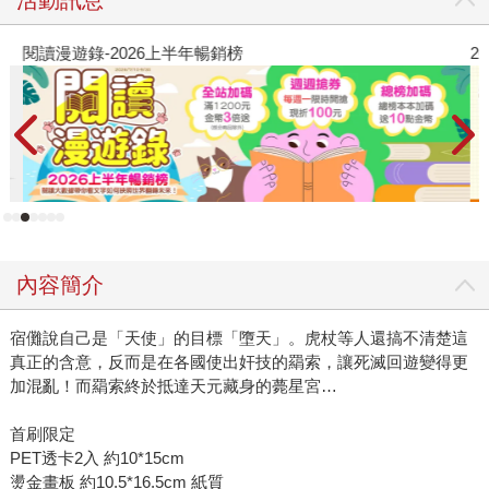
閱讀漫遊錄-2026上半年暢銷榜
2
內容簡介
宿儺說自己是「天使」的目標「墮天」。虎杖等人還搞不清楚這
真正的含意，反而是在各國使出奸技的羂索，讓死滅回遊變得更
加混亂！而羂索終於抵達天元藏身的薨星宮…
首刷限定
PET透卡2入 約10*15cm
燙金畫板 約10.5*16.5cm 紙質