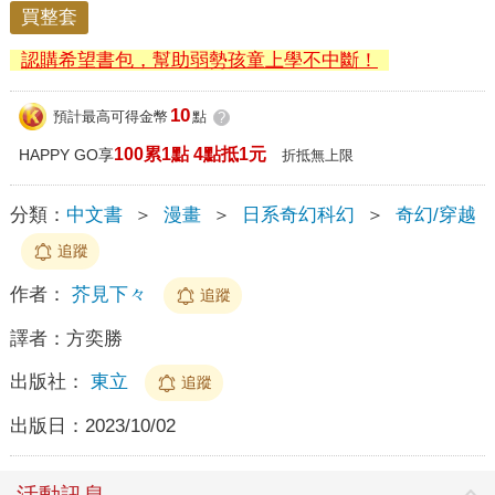
買整套
認購希望書包，幫助弱勢孩童上學不中斷！
10
預計最高可得金幣
點
?
100累1點 4點抵1元
HAPPY GO享
折抵無上限
分類：
中文書
＞
漫畫
＞
日系奇幻科幻
＞
奇幻/穿越
追蹤
作者：
芥見下々
追蹤
譯者：
方奕勝
出版社：
東立
追蹤
出版日：
2023/10/02
活動訊息