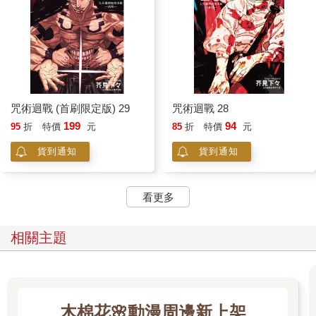
咒術迴戰 (首刷限定版) 29
咒術迴戰 28
199
94
95
折
特價
元
85
折
特價
元
貨到通知
貨到通知
看更多
相關主題
木棉花🌸動漫周邊新上架