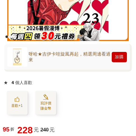
呀哈★吉伊卡哇旋風再起，精選周邊看過
加購
來
★
4
個人喜歡
寫評價
喜歡+1
賺金幣
228
95
折
元
240
元