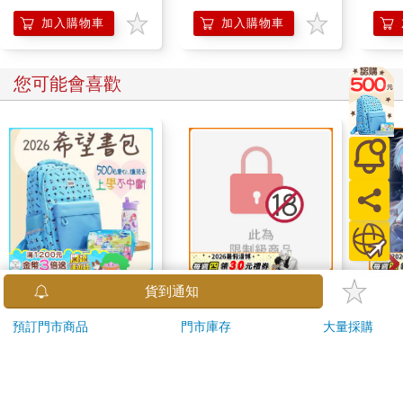
加入購物車
加入購物車
您可能會喜歡
2026第12屆希望書包
跟殭屍伊央一起共享春
《星
貨到通知
組／文具組
宵一刻 冥婚的新娘番
預訂門市商品
門市庫存
大量採購
外篇
500
200
51
折
特價
元
特價
元
特價
加入購物車
預購限定