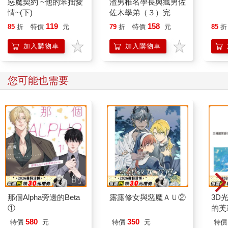
惡魔契約 ~他的笨拙愛
渣男椎名學長與瘋男佐
咒術
情~(下)
佐木學弟（３）完
119
158
85
折
特價
元
79
折
特價
元
85
折
加入購物車
加入購物車
您可能也需要
那個Alpha旁邊的Beta
露露修女與惡魔ＡＵ②
3D光
①
的芙
580
350
特價
元
特價
元
特價