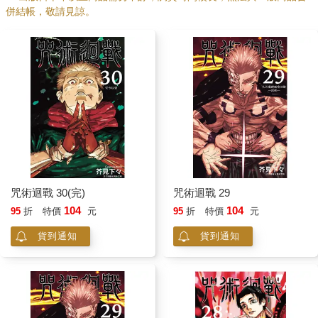
併結帳，敬請見諒。
咒術迴戰 30(完)
咒術迴戰 29
104
104
95
折
特價
元
95
折
特價
元
貨到通知
貨到通知