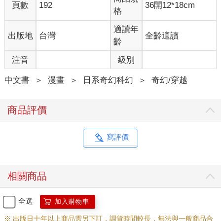
頁數
192
36開12*18cm
格
適讀年
出版地
台灣
全齡適讀
齡
注音
級別
中文書
＞
漫畫
＞
日系奇幻科幻
＞
奇幻/穿越
商品評價
寫評價
相關商品
全選
加入購物車
※ 出版日十年以上商品需另下訂，調貨時間較長，無法與一般商品合