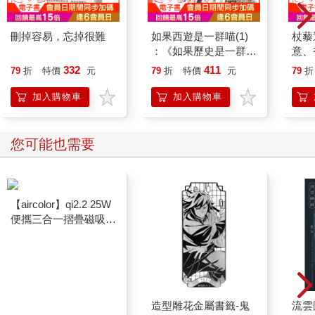
刪掉容易，忘掉很難
如果西遊是一群喵(1)
杖藜
：《如果歷史是一群
意、
喵》作者最新力作，附
恭談
332
411
79
折
特價
元
79
折
特價
元
79
折
【首卷特典】拉頁
想
加入購物車
加入購物車
您可能也需要
【aircolor】qi2.2 25W
造型雕花金屬書籤-鬼
流雲