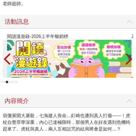
老師超帥。
活動訊息
閱讀漫遊錄-2026上半年暢銷榜
2
內容簡介
宿儺展開大屠殺，七海建人喪命…釘崎也遭到真人打傷——！虎
杖自覺罪孽深重，內心已達極限時，那個男人在好友遇到危機時
趕來了。虎杖與真人，兩人互相詛咒的結局將會是如何…？