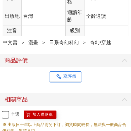
格
適讀年
出版地
台灣
全齡適讀
齡
注音
級別
中文書
＞
漫畫
＞
日系奇幻科幻
＞
奇幻/穿越
商品評價
寫評價
相關商品
全選
加入購物車
※ 出版日十年以上商品需另下訂，調貨時間較長，無法與一般商品合
併結帳，敬請見諒。