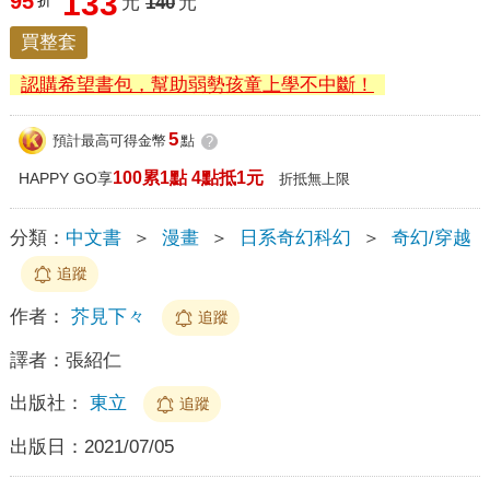
133
95
折
元
140
元
買整套
認購希望書包，幫助弱勢孩童上學不中斷！
5
預計最高可得金幣
點
?
100累1點 4點抵1元
HAPPY GO享
折抵無上限
分類：
中文書
＞
漫畫
＞
日系奇幻科幻
＞
奇幻/穿越
追蹤
作者：
芥見下々
追蹤
譯者：
張紹仁
出版社：
東立
追蹤
出版日：
2021/07/05