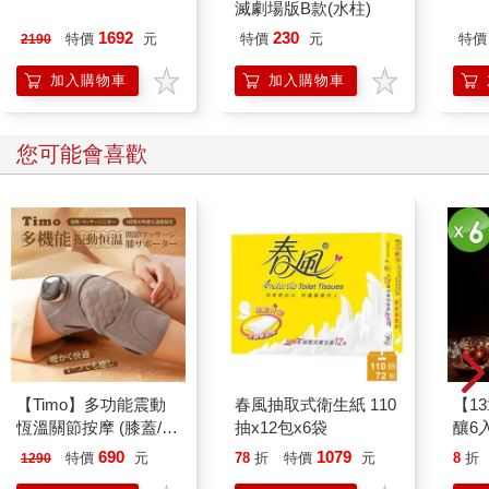
便攜三合一摺疊磁吸無
滅劇場版B款(水柱)
線充電座(AIR-MS02)
1692
230
特價
元
特價
元
特價
2190
加入購物車
加入購物車
您可能會喜歡
【Timo】多功能震動
春風抽取式衛生紙 110
【1
恆溫關節按摩 (膝蓋/
抽x12包x6袋
釀6入
肩/手肘通用) 無線充電
690
1079
特價
元
78
折
特價
元
8
折
1290
加熱護膝 智能震動護