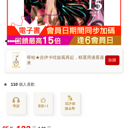
呀哈★吉伊卡哇旋風再起，精選周邊看過
加購
來
★
110
個人喜歡
寫評價
導讀
喜歡+1
賺金幣