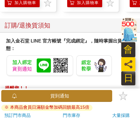
膝熱敷 【單入組】
加入購物車
加入購物車
訂購/退換貨須知
加入金石堂 LINE 官方帳號『完成綁定』，隨時掌握出貨動
會
態：
員
日
提醒您！！
金石堂及銀行均不會請您操作ATM! 如接獲電話要求您前往
貨到通知
ATM提款機，請不要聽從指示，以免受騙上當！
※ 本商品會員日滿額金幣加碼回饋最高15倍
退換貨須知：
預訂門市商品
門市庫存
大量採購
**提醒您，鑑賞期不等於試用期，退回商品須為全新狀態**
依據「消費者保護法」第19條及行政院消費者保護處公告之
「通訊交易解除權合理例外情事適用準則」，以下商品購買