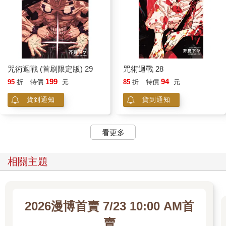
咒術迴戰 (首刷限定版) 29
咒術迴戰 28
199
94
95
折
特價
元
85
折
特價
元
貨到通知
貨到通知
看更多
相關主題
2026漫博首賣 7/23 10:00 AM首
賣