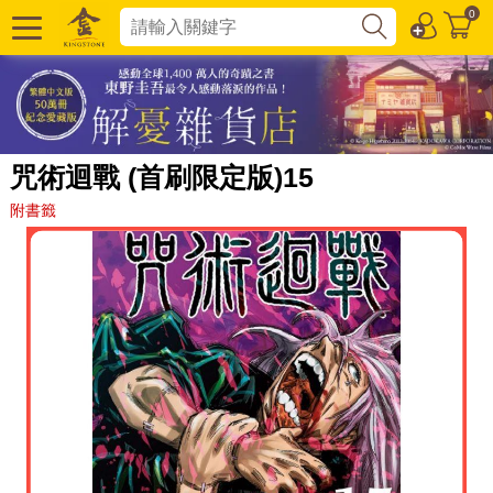
0
咒術迴戰 (首刷限定版)15
附書籤