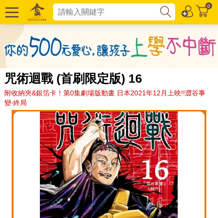
0
咒術迴戰 (首刷限定版) 16
附收納夾&銀箔卡！第0集劇場版動畫 日本2021年12月上映!!澀谷事
變‧終局