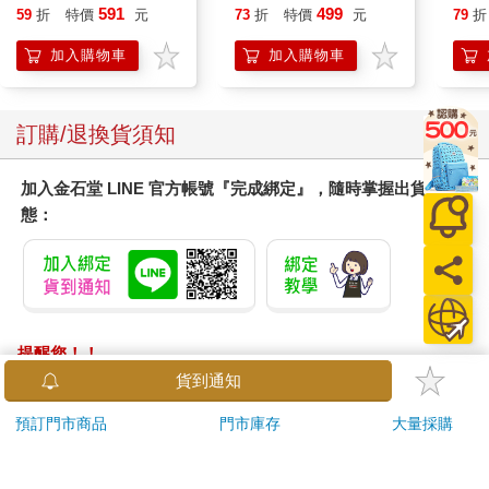
450公克-10包組
edition)
591
499
59
折
特價
元
73
折
特價
元
79
折
加入購物車
加入購物車
訂購/退換貨須知
加入金石堂 LINE 官方帳號『完成綁定』，隨時掌握出貨動
態：
提醒您！！
金石堂及銀行均不會請您操作ATM! 如接獲電話要求您前往
貨到通知
ATM提款機，請不要聽從指示，以免受騙上當！
預訂門市商品
門市庫存
大量採購
退換貨須知：
**提醒您，鑑賞期不等於試用期，退回商品須為全新狀態**