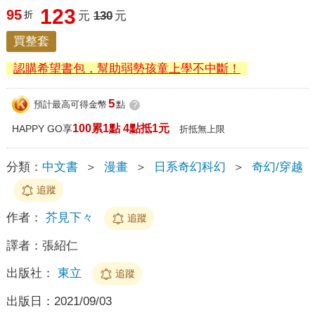
123
95
折
元
130
元
買整套
認購希望書包，幫助弱勢孩童上學不中斷！
5
預計最高可得金幣
點
?
100累1點 4點抵1元
HAPPY GO享
折抵無上限
分類：
中文書
＞
漫畫
＞
日系奇幻科幻
＞
奇幻/穿越
追蹤
作者：
芥見下々
追蹤
譯者：
張紹仁
出版社：
東立
追蹤
出版日：
2021/09/03