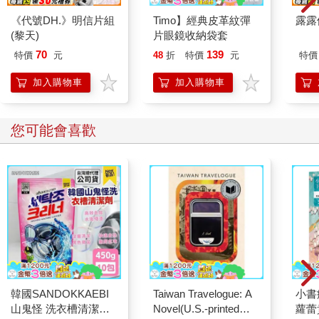
《代號DH.》明信片組
Timo】經典皮革紋彈
露露
(黎天)
片眼鏡收納袋套
70
139
特價
元
48
折
特價
元
特價
加入購物車
加入購物車
您可能會喜歡
韓國SANDOKKAEBI
Taiwan Travelogue: A
小書
山鬼怪 洗衣槽清潔劑
Novel(U.S.-printed
蘿蕾