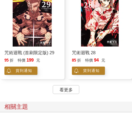
咒術迴戰 (首刷限定版) 29
咒術迴戰 28
199
94
95
折
特價
元
85
折
特價
元
貨到通知
貨到通知
看更多
相關主題