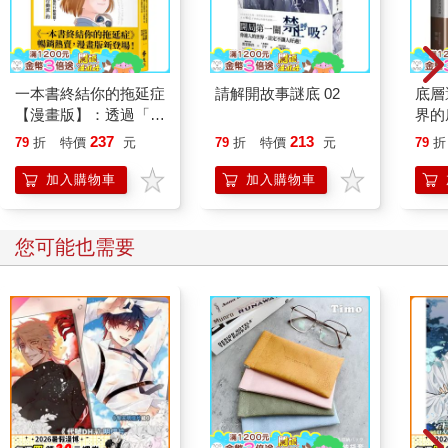
一本書終結你的拖延症
請解開故事謎底 02
底層
【漫畫版】：透過「小
界的
行動」打開大腦的行動
237
213
79
折
特價
元
79
折
特價
元
79
折
開關，懶人也能變身
「行動派」的37個科
加入購物車
加入購物車
學方法
您可能也需要