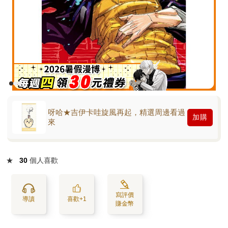
呀哈★吉伊卡哇旋風再起，精選周邊看過
加購
來
★
30
個人喜歡
寫評價
導讀
喜歡+1
賺金幣