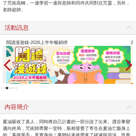
了咒術高轉，一邊學習一邊與老師和同伴共同對抗咒靈，另外，
老師超帥。
活動訊息
閱讀漫遊錄-2026上半年暢銷榜
2
內容簡介
夏油吸收了真人，同時將自己計畫的一部分說了出來。澀谷事變
邁向終局，咒術師齊聚一堂時，脹相發覺了寄生在夏油亡骸身上
的「幕後黑手」真實身份！事變結束後帶來了破滅與混沌，世界