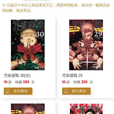
※ 出版日十年以上商品需另下訂，調貨時間較長，無法與一般商品合
併結帳，敬請見諒。
咒術迴戰 30(完)
咒術迴戰 29
104
104
95
折
特價
元
95
折
特價
元
貨到通知
貨到通知