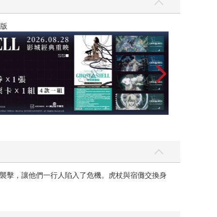
黃色書刊回來了
襲擊，讓他們一行人陷入了危機。虎杖與宿儺交換身