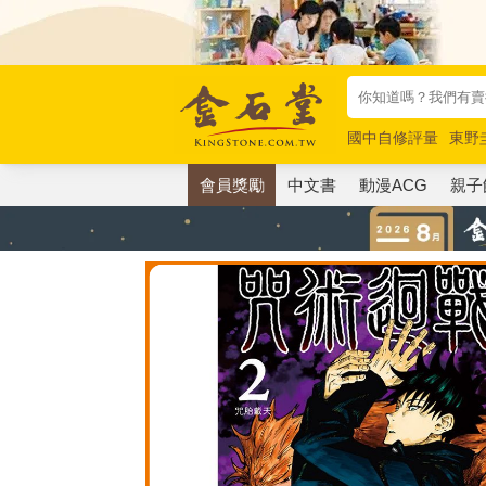
國中自修評量
東野
唯紅花綻放
奧德賽
會員獎勵
中文書
動漫ACG
親子