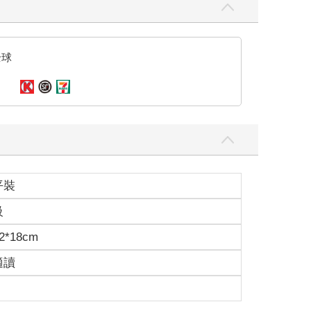
全球
平裝
級
2*18cm
適讀