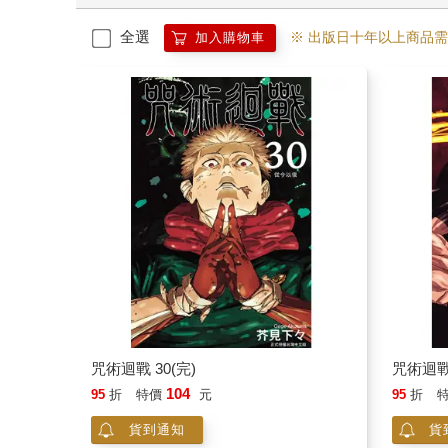
全選
※ 出版日十年以上商品
加入購物車
咒術迴戰 30(完)
咒術迴戰
104
95
折
特價
元
95
折
貨到通知
貨