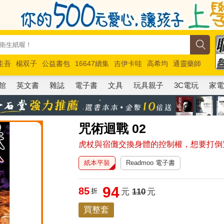
圭吾
楊双子
公益書包
16647續集
吉伊卡哇
高希均
通靈藥師
路邊攤新作
馬斯克
玩具總動員5
超慢跑
館
英文書
雜誌
電子書
文具
玩具親子
3C電玩
家
咒術迴戰 02
虎杖與宿儺交換身體的控制權，想要打倒
紙本平裝
Readmoo 電子書
94
85
折
元
110
元
買整套