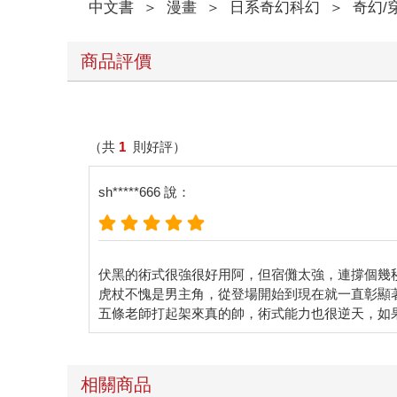
中文書
＞
漫畫
＞
日系奇幻科幻
＞
奇幻/
商品評價
（共
1
則好評）
sh*****666 說：
伏黑的術式很強很好用阿，但宿儺太強，連撐個幾
虎杖不愧是男主角，從登場開始到現在就一直彰顯
相關商品