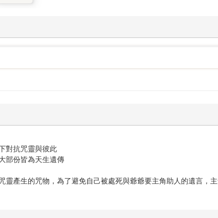
下對抗咒靈與彼此
大部份皆為天生遺傳
咒靈產生的咒物，為了避免自己被處死與爺爺要主角助人的遺言，主