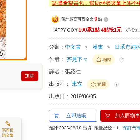
認購希望書包，幫助弱勢孩童上學不
0
預計最高可得金幣
點
?
100累1點 4點抵1元
HAPPY GO享
折抵無
分類：
中文書
＞
漫畫
＞
日系奇幻
作者：
芥見下々
追蹤
?
譯者：
張紹仁
加購
出版社：
東立
追蹤
?
出版日：
2019/06/05
立即結帳
加入購物車
預計 2026/08/10 出貨
限量品餘：1
預訂門
寫評價
賺金幣