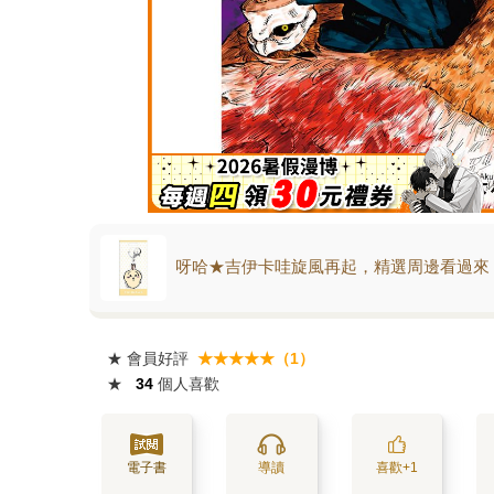
呀哈★吉伊卡哇旋風再起，精選周邊看過來
★
會員好評
★★★★★（1）
★
34
個人喜歡
電子書
導讀
喜歡+1