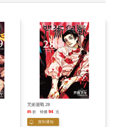
咒術迴戰 28
94
85
折
特價
元
貨到通知