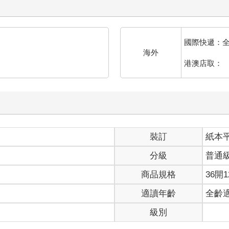
國際快遞：
海外
港澳店取：
裝訂
紙本
分級
普通
商品規格
36開1
適讀年齡
全齡
級別