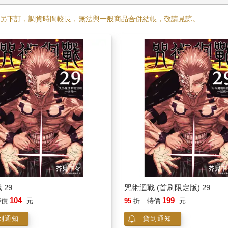
需另下訂，調貨時間較長，無法與一般商品合併結帳，敬請見諒。
 29
咒術迴戰 (首刷限定版) 29
104
199
特價
元
95
折
特價
元
到通知
貨到通知