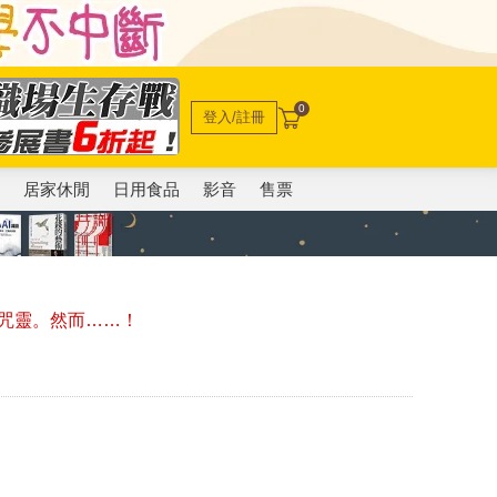
0
登入/註冊
電
居家休閒
日用食品
影音
售票
咒靈。然而……！