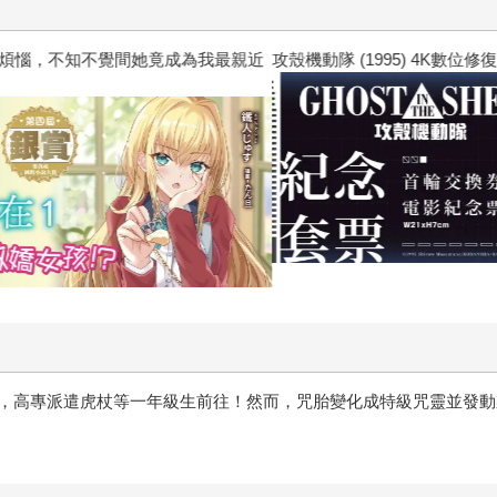
惱，不知不覺間她竟成為我最親近
攻殼機動隊 (1995) 4K數位修復版
，高專派遣虎杖等一年級生前往！然而，咒胎變化成特級咒靈並發動