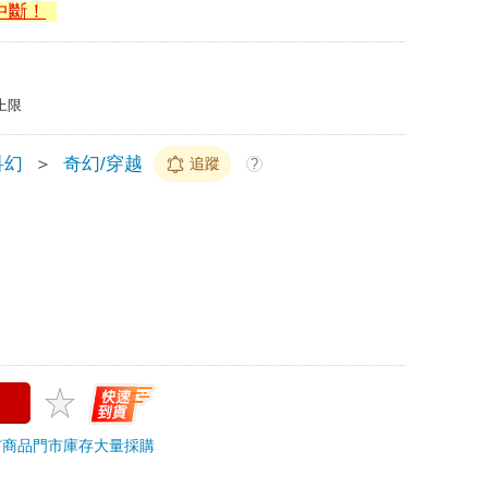
中斷！
上限
科幻
＞
奇幻/穿越
追蹤
?
市商品
門市庫存
大量採購