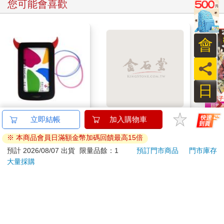
您可能會喜歡
會
員
日
悠遊卡套－小惡魔款
今周刊07月2026第
ONE
（內容物不含悠遊卡）
1546期
(首刷
199
94
特價
元
特價
元
85
折
99
加入購物車
加入購物車
訂購/退換貨須知
加入金石堂 LINE 官方帳號『完成綁定』，隨時掌握出貨動