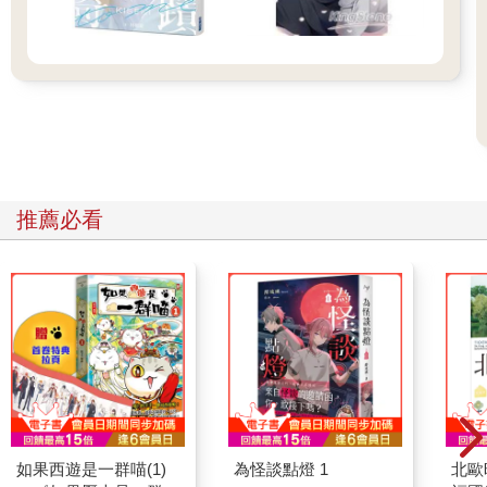
推薦必看
如果西遊是一群喵(1)
為怪談點燈 1
北歐