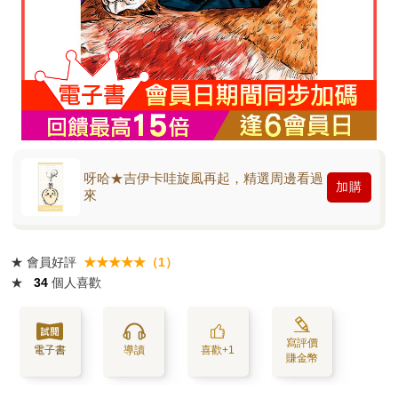
呀哈★吉伊卡哇旋風再起，精選周邊看過
加購
來
★
會員好評
★★★★★（1）
★
34
個人喜歡
寫評價
電子書
導讀
喜歡+1
賺金幣