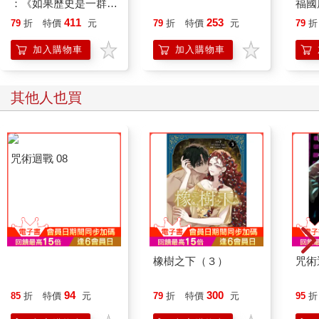
：《如果歷史是一群
福國
喵》作者最新力作，附
411
253
79
折
特價
元
79
折
特價
元
79
折
【首卷特典】拉頁
加入購物車
加入購物車
其他人也買
咒術迴戰 08
橡樹之下（３）
咒術
94
300
85
折
特價
元
79
折
特價
元
95
折