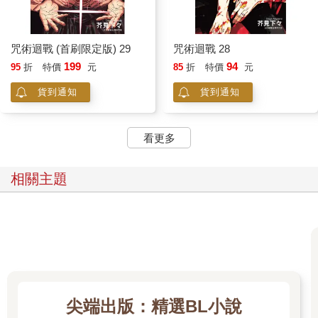
咒術迴戰 (首刷限定版) 29
咒術迴戰 28
199
94
95
折
特價
元
85
折
特價
元
貨到通知
貨到通知
看更多
相關主題
尖端出版：精選BL小說