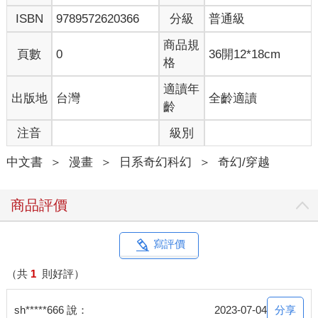
ISBN
9789572620366
分級
普通級
商品規
頁數
0
36開12*18cm
格
適讀年
出版地
台灣
全齡適讀
齡
注音
級別
中文書
＞
漫畫
＞
日系奇幻科幻
＞
奇幻/穿越
商品評價
寫評價
（共
1
則好評）
分享
sh*****666 說：
2023-07-04