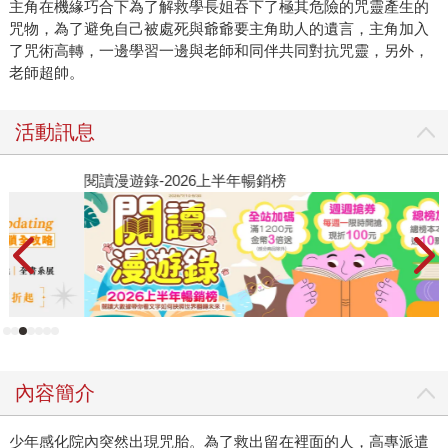
主角在機緣巧合下為了解救學長姐吞下了極其危險的咒靈產生的
咒物，為了避免自己被處死與爺爺要主角助人的遺言，主角加入
了咒術高轉，一邊學習一邊與老師和同伴共同對抗咒靈，另外，
老師超帥。
活動訊息
閱讀漫遊錄-2026上半年暢銷榜
2
內容簡介
少年感化院內突然出現咒胎。為了救出留在裡面的人，高專派遣