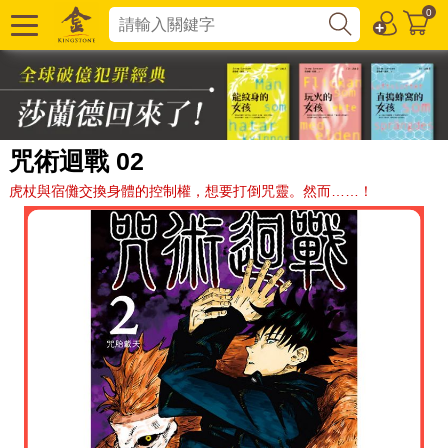
0
咒術迴戰 02
虎杖與宿儺交換身體的控制權，想要打倒咒靈。然而……！