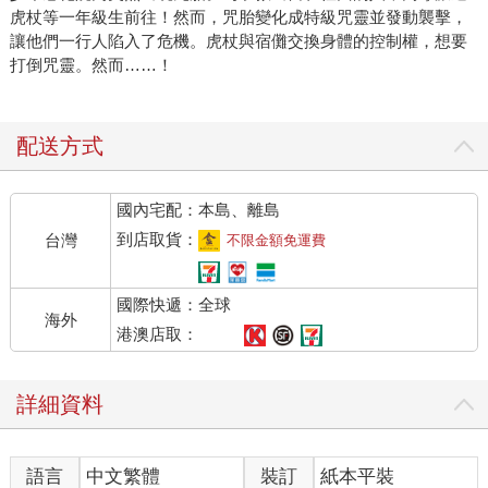
虎杖等一年級生前往！然而，咒胎變化成特級咒靈並發動襲擊，
讓他們一行人陷入了危機。虎杖與宿儺交換身體的控制權，想要
打倒咒靈。然而……！
配送方式
國內宅配：本島、離島
到店取貨：
台灣
不限金額免運費
國際快遞：全球
海外
港澳店取：
詳細資料
語言
中文繁體
裝訂
紙本平裝