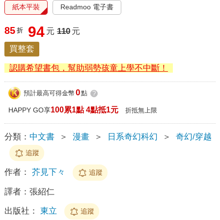
紙本平裝
Readmoo 電子書
94
85
折
元
110
元
買整套
認購希望書包，幫助弱勢孩童上學不中斷！
0
預計最高可得金幣
點
?
100累1點 4點抵1元
HAPPY GO享
折抵無上限
分類：
中文書
＞
漫畫
＞
日系奇幻科幻
＞
奇幻/穿越
追蹤
作者：
芥見下々
追蹤
譯者：
張紹仁
出版社：
東立
追蹤