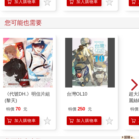
加入購物車
加入購物車
您可能也需要
《代號DH.》明信片組
台灣OL10
超大
(黎天)
麗絲
70
250
特價
元
特價
元
特價
加入購物車
加入購物車