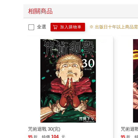
相關商品
全選
※ 出版日十年以上商品
加入購物車
咒術迴戰 30(完)
咒術迴戰
104
95
折
特價
元
95
折