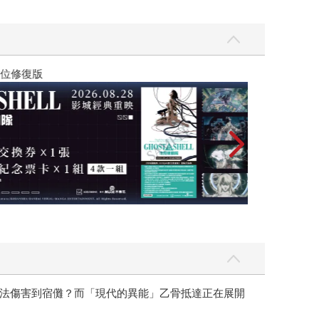
黃色書刊回來了
法傷害到宿儺？而「現代的異能」乙骨抵達正在展開