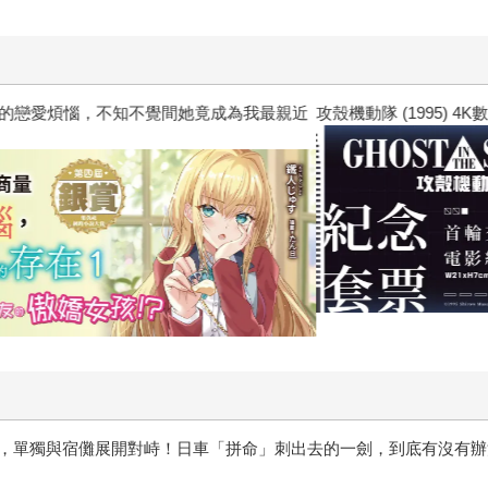
惱，不知不覺間她竟成為我最親近
攻殼機動隊 (1995) 4K數位修復版
，單獨與宿儺展開對峙！日車「拼命」刺出去的一劍，到底有沒有辦