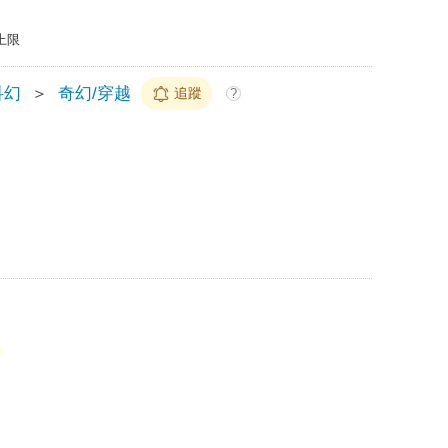
上限
科幻
＞
奇幻/穿越
追蹤
?