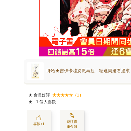
呀哈★吉伊卡哇旋風再起，精選周邊看過來
★
會員好評
★★★★☆（1）
★
1
個人喜歡
寫評價
喜歡+1
賺金幣