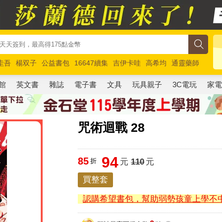
圭吾
楊双子
公益書包
16647續集
吉伊卡哇
高希均
通靈藥師
路邊攤新作
馬斯克
玩具總動員5
超慢跑
館
英文書
雜誌
電子書
文具
玩具親子
3C電玩
家
咒術迴戰 28
94
85
折
元
110
元
買整套
認購希望書包，幫助弱勢孩童上學不