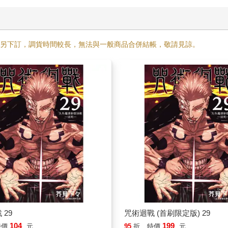
需另下訂，調貨時間較長，無法與一般商品合併結帳，敬請見諒。
 29
咒術迴戰 (首刷限定版) 29
104
199
特價
元
95
折
特價
元