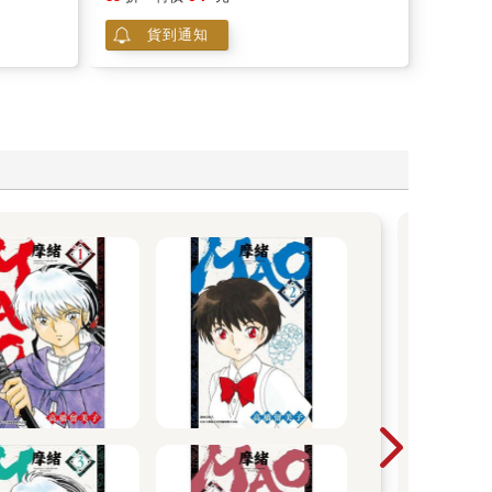
貨到通知
木
木棉
品，