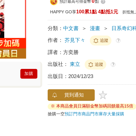
0
預計最高可得金幣
點
?
100累1點 4點抵1元
HAPPY GO享
折抵無
分類：
中文書
＞
漫畫
＞
日系奇幻
作者：
芥見下々
追蹤
?
譯者：
方奕勝
出版社：
東立
追蹤
?
加購
出版日：
2024/12/23
貨到通知
※ 本商品會員日滿額金幣加碼回饋最高15倍
搶購一空
預訂門市商品
門市庫存
大量採購