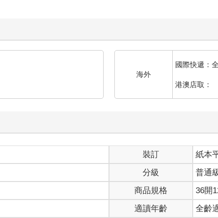
國際快遞：
海外
港澳店取：
裝訂
紙本
分級
普通
商品規格
36開1
適讀年齡
全齡