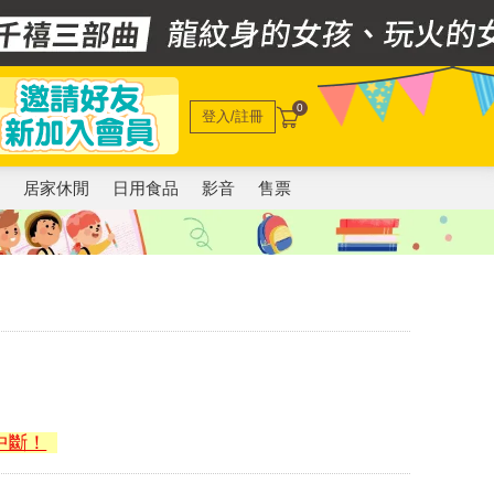
0
登入/註冊
電
居家休閒
日用食品
影音
售票
中斷！