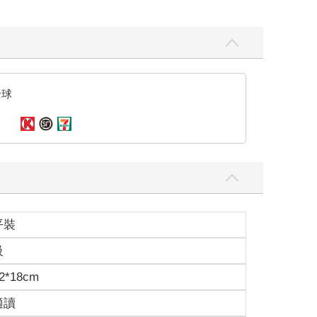
全球
平裝
級
2*18cm
適讀