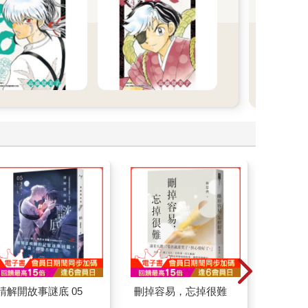
請解開故事謎底 05
刪掉容易，忘掉很難
叛逆玩家