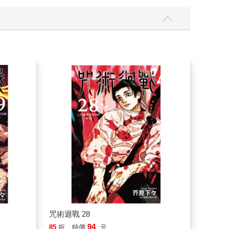
咒術迴戰 28
94
85
折
特價
元