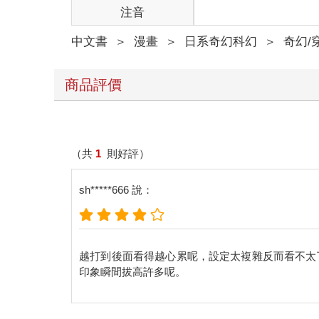
注音
中文書
＞
漫畫
＞
日系奇幻科幻
＞
奇幻/
商品評價
（共
1
則好評）
sh*****666 說：
越打到後面看得越心累呢，設定太複雜反而看不太
印象瞬間拔高許多呢。