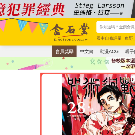
國中自修評量
東野
唯紅花綻放
奧德賽
會員獎勵
中文書
動漫ACG
親子