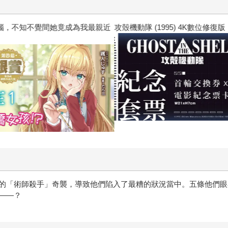
惱，不知不覺間她竟成為我最親近
攻殼機動隊 (1995) 4K數位修復版
的「術師殺手」奇襲，導致他們陷入了最糟的狀況當中。五條他們眼
——？