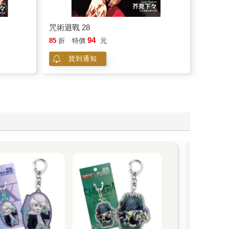
咒術迴戰 28
94
85
折
特價
元
貨到通知
2
買