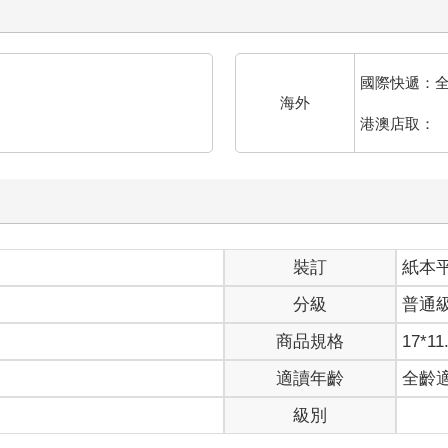
國際快遞：
海外
港澳店取：
裝訂
紙本
分級
普通
商品規格
17*11
適讀年齡
全齡
級別