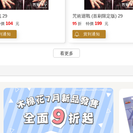
 29
咒術迴戰 (首刷限定版) 29
104
199
特價
元
95
折
特價
元
到通知
貨到通知
看更多