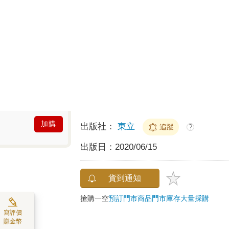
0
預計最高可得金幣
點
?
100累1點 4點抵1元
HAPPY GO享
折抵無
分類：
中文書
＞
漫畫
＞
日系奇幻
作者：
芥見下々
追蹤
?
譯者：
張紹仁
加購
出版社：
東立
追蹤
?
出版日：
2020/06/15
貨到通知
搶購一空
預訂門市商品
門市庫存
大量採購
寫評價
賺金幣