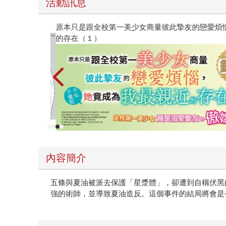
活動訊息
原本只是跟全校第一美少女商量彼此摯友的戀愛煩
的存在（１）
內容簡介
五條與夏油被派去保護「星漿體」，卻遭到自稱伏黑
強的術師，並導致夏油造反。這個事件的結局將會是