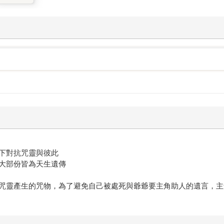
下對抗咒靈與彼此
大部份皆為天生遺傳
咒靈產生的咒物，為了避免自己被處死與爺爺要主角助人的遺言，主