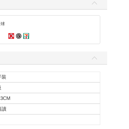
全球
平裝
級
.3CM
適讀