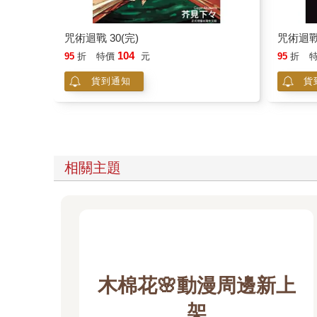
咒術迴戰 30(完)
咒術迴戰
104
95
折
特價
元
95
折
貨到通知
貨
相關主題
木棉花🌸動漫周邊新上
架