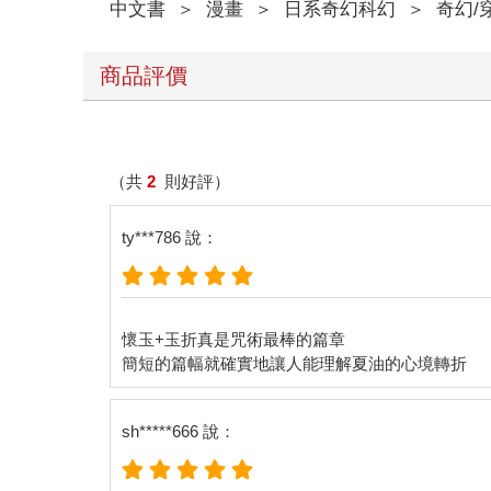
中文書
＞
漫畫
＞
日系奇幻科幻
＞
奇幻/
商品評價
（共
2
則好評）
ty***786 說：
懷玉+玉折真是咒術最棒的篇章
sh*****666 說：