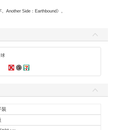
r Side：Earthbound》。
全球
平裝
級