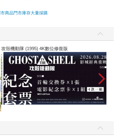
門市商品
門市庫存
大量採購
黃色書刊回來了