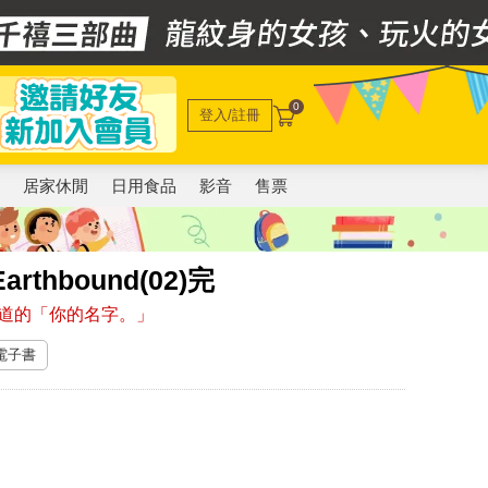
0
登入/註冊
電
居家休閒
日用食品
影音
售票
rthbound(02)完
道的「你的名字。」
 電子書