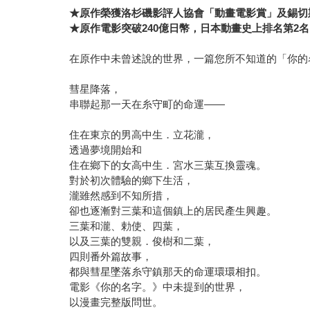
★
原作榮獲洛杉磯影評人協會「動畫電影賞」及錫切
★
原作電影突破240億日幣，日本動畫史上排名第2
在原作中未曾述說的世界，一篇您所不知道的「你的
彗星降落，
串聯起那一天在糸守町的命運——
住在東京的男高中生．立花瀧，
透過夢境開始和
住在鄉下的女高中生．宮水三葉互換靈魂。
對於初次體驗的鄉下生活，
瀧雖然感到不知所措，
卻也逐漸對三葉和這個鎮上的居民產生興趣。
三葉和瀧、勅使、四葉，
以及三葉的雙親．俊樹和二葉，
四則番外篇故事，
都與彗星墜落糸守鎮那天的命運環環相扣。
電影《你的名字。》中未提到的世界，
以漫畫完整版問世。