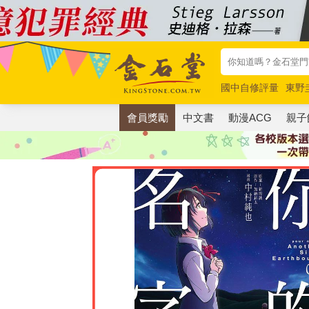
國中自修評量
東野
唯紅花綻放
奧德賽
會員獎勵
中文書
動漫ACG
親子