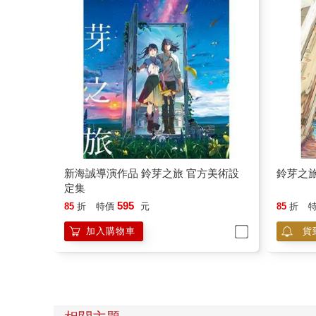
新海誠導演作品 鈴芽之旅 官方美術設
鈴芽之旅
定集
595
85
折
特價
元
85
折
加入購物車
貨