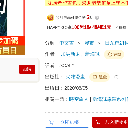
認購希望書包，幫助弱勢孩童上學不
5
預計最高可得金幣
點
?
100累1點 4點抵1元
HAPPY GO享
折抵無
分類：
中文書
＞
漫畫
＞
日系奇幻
作者：
加納新太、新海誠
追蹤
譯者：
SCALY
加購
出版社：
尖端漫畫
追蹤
?
出版日：
2020/08/05
相關主題：
時空旅人
新海誠導演系列
立即結帳
加入購物車