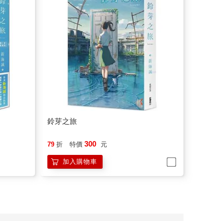
鈴芽之旅
300
79
折
特價
元
加入購物車