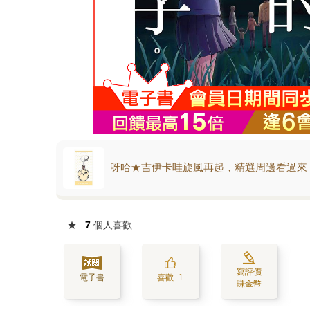
呀哈★吉伊卡哇旋風再起，精選周邊看過來
★
7
個人喜歡
寫評價
電子書
喜歡+1
賺金幣