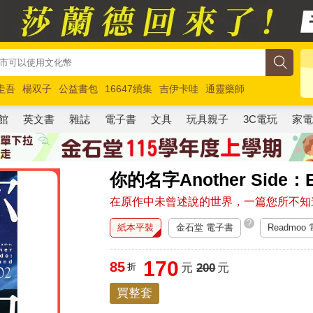
圭吾
楊双子
公益書包
16647續集
吉伊卡哇
通靈藥師
路邊攤新作
馬斯克
玩具總動員5
超慢跑
館
英文書
雜誌
電子書
文具
玩具親子
3C電玩
家
你的名字Another Side：Ea
在原作中未曾述說的世界，一篇您所不知
?
紙本平裝
金石堂 電子書
Readmoo
170
85
折
元
200
元
買整套