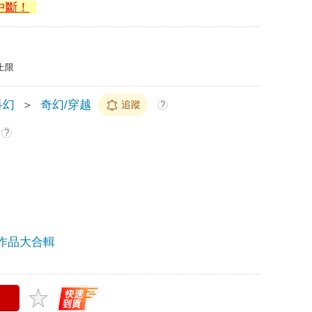
中斷！
上限
科幻
＞
奇幻/穿越
追蹤
?
?
作品大合輯